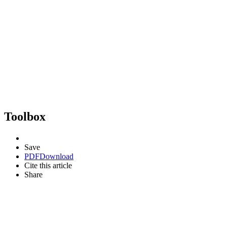
Toolbox
Save
PDF
Download
Cite this article
Share