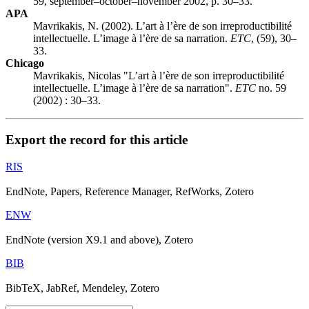
59, september–october–november 2002, p. 30–33.
APA
Mavrikakis, N. (2002). L’art à l’ère de son irreproductibilité
intellectuelle. L’image à l’ère de sa narration.
ETC
, (59), 30–
33.
Chicago
Mavrikakis, Nicolas "L’art à l’ère de son irreproductibilité
intellectuelle. L’image à l’ère de sa narration".
ETC
no. 59
(2002) : 30–33.
Export the record for this article
RIS
EndNote, Papers, Reference Manager, RefWorks, Zotero
ENW
EndNote (version X9.1 and above), Zotero
BIB
BibTeX, JabRef, Mendeley, Zotero