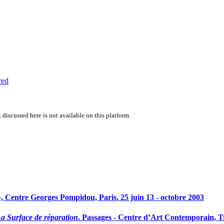
red
 discussed here is not available on this platform.
, Centre Georges Pompidou, Paris. 25 juin 13 - octobre 2003
a Surface de réparation
. Passages - Centre d’Art Contemporain, T