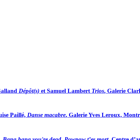
Galland
Dépôt(s)
et Samuel Lambert
Trios
, Galerie Cla
ise Paillé,
Danse macabre
, Galerie Yves Leroux, Mont
e,
Bang bang you're dead, Powpow t’es mort
, Centre d’