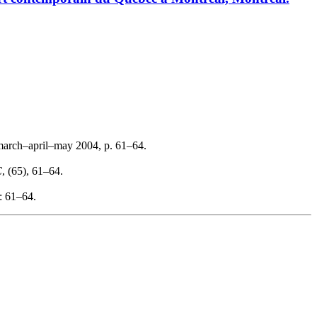
march–april–may 2004, p. 61–64.
C
, (65), 61–64.
: 61–64.