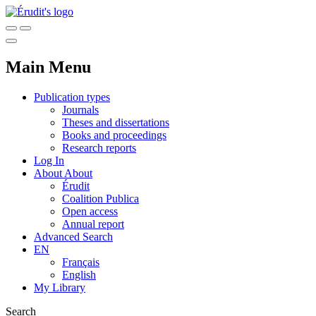
Main Menu
Publication types
Journals
Theses and dissertations
Books and proceedings
Research reports
Log In
About
About
Érudit
Coalition Publica
Open access
Annual report
Advanced Search
EN
Français
English
My Library
Search