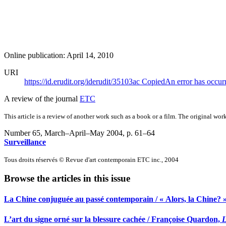
Online publication: April 14, 2010
URI
https://id.erudit.org/iderudit/35103ac
Copied
An error has occur
A review of the journal
ETC
This article is a review of another work such as a book or a film. The original work
Number 65, March–April–May 2004
, p. 61–64
Surveillance
Tous droits réservés © Revue d'art contemporain ETC inc., 2004
Browse the articles in this issue
La Chine conjuguée au passé contemporain / « Alors, la Chine? »
L’art du signe orné sur la blessure cachée / Françoise Quardon,
L