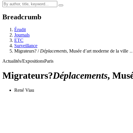
Breadcrumb
Érudit
Journals
ETC
Surveillance
Migrateurs? /
Déplacements
, Musée d’art moderne de la ville 
Actualités/Expositions
Paris
Migrateurs?
Déplacements
, Musé
René Viau