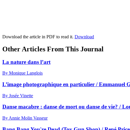
Download the article in PDF to read it.
Download
Other Articles From This Journal
La nature dans l’art
By Monique Langlois
L’image photographique en particulier / Emmanuel 
By Josée Vinette
Danse macabre : danse de mort ou danse de vie? / Lou
By Annie Molin Vasseur
Bang Bang You're Dead (Toy Gun Shop) / René Pric