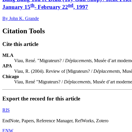
th
nd
January 15
- February 22
, 1997
By John K. Grande
Citation Tools
Cite this article
MLA
Viau, René. "Migrateurs? /
Déplacements
, Musée d’art moderne 
APA
Viau, R. (2004). Review of [Migrateurs? /
Déplacements
, Musé
Chicago
Viau, René "Migrateurs? /
Déplacements
, Musée d’art moderne 
Export the record for this article
RIS
EndNote, Papers, Reference Manager, RefWorks, Zotero
ENW