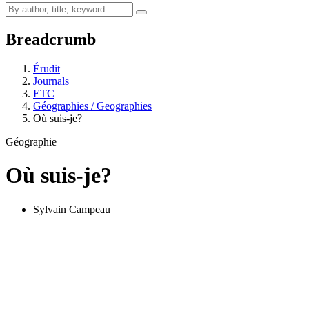
Breadcrumb
Érudit
Journals
ETC
Géographies / Geographies
Où suis-je?
Géographie
Où suis-je?
Sylvain Campeau