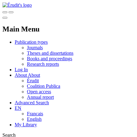
Main Menu
Publication types
Journals
Theses and dissertations
Books and proceedings
Research reports
Log In
About
About
Érudit
Coalition Publica
Open access
Annual report
Advanced Search
EN
Français
English
My Library
Search