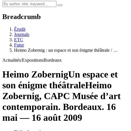
Breadcrumb
Érudit
Journals
ETC
Futur
Heimo Zobernig : un espace et son énigme théâtrale / …
Actualités/Expositions
Bordeaux
Heimo Zobernig
Un espace et
son énigme théâtrale
Heimo
Zobernig, CAPC Musée d’art
contemporain. Bordeaux. 16
mai — 16 août 2009