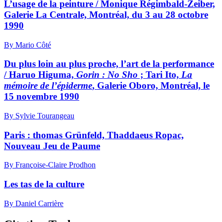
L’usage de la peinture / Monique Régimbald-Zeiber,
Galerie La Centrale, Montréal, du 3 au 28 octobre
1990
By Mario Côté
Du plus loin au plus proche, l’art de la performance
/ Haruo Higuma,
Gorin : No Sho
; Tari Ito,
La
mémoire de l’épiderme
, Galerie Oboro, Montréal, le
15 novembre 1990
By Sylvie Tourangeau
Paris : thomas Grünfeld, Thaddaeus Ropac,
Nouveau Jeu de Paume
By Françoise-Claire Prodhon
Les tas de la culture
By Daniel Carrière