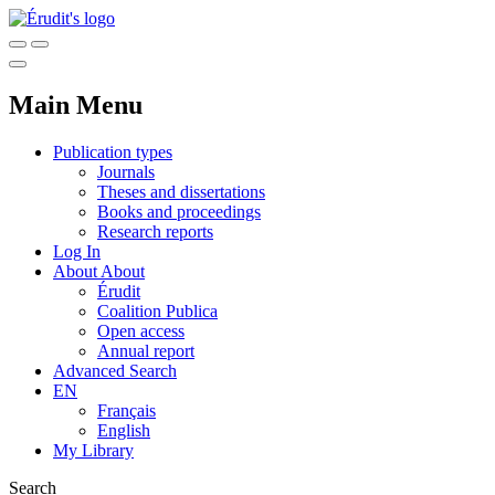
Main Menu
Publication types
Journals
Theses and dissertations
Books and proceedings
Research reports
Log In
About
About
Érudit
Coalition Publica
Open access
Annual report
Advanced Search
EN
Français
English
My Library
Search