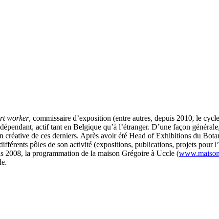
rt worker
, commissaire d’exposition (entre autres, depuis 2010, le cycl
 indépendant, actif tant en Belgique qu’à l’étranger. D’une façon général
ion créative de ces derniers. Après avoir été Head of Exhibitions du Bot
férents pôles de son activité (expositions, publications, projets pour l
s 2008, la programmation de la maison Grégoire à Uccle (
www.maisong
de.