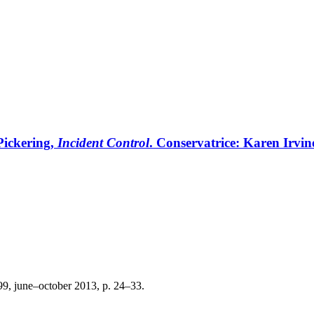
Pickering,
Incident Control
. Conservatrice: Karen Irv
99, june–october 2013, p. 24–33.