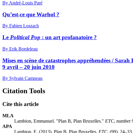
By André-Louis Paré
Qu’est-ce que Warhol ?
By Fabien Loszach
Le
Political Pop
: un art profanatoire ?
By Erik Bordeleau
Mises en scène de catastrophes appréhendées / Sarah 
9 avril – 20 juin 2010
By Sylvain Campeau
Citation Tools
Cite this article
MLA
Lambion, Emmanuel. "Plan B, Plan Bruxelles."
ETC
, number 
APA
Lambion, E. (2013). Plan B, Plan Bruxelles.
ETC
, (99), 24–33.