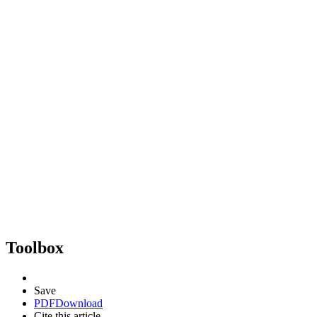
Toolbox
Save
PDF
Download
Cite this article