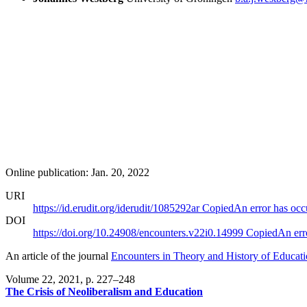
Online publication: Jan. 20, 2022
URI
https://id.erudit.org/iderudit/1085292ar
Copied
An error has occ
DOI
https://doi.org/10.24908/encounters.v22i0.14999
Copied
An err
An article of the journal
Encounters in Theory and History of Educatio
Volume 22, 2021
, p. 227–248
The Crisis of Neoliberalism and Education