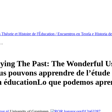
Théorie et Histoire de l'Éducation / Encuentros en Teoría e Historia d
 …
ng The Past: The Wonderful Use
s pouvons apprendre de l’étude du
en éducation
Lo que podemos apren
rug.nl
University of Groningen,
ror.org/012p63287