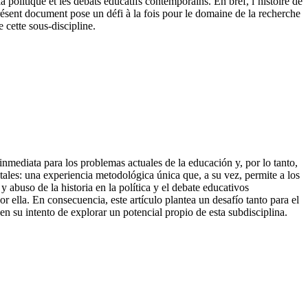
la politique et les débats éducatifs contemporains. En bref, l’histoire de
présent document pose un défi à la fois pour le domaine de la recherche
 cette sous-discipline.
 inmediata para los problemas actuales de la educación y, por lo tanto,
tales: una experiencia metodológica única que, a su vez, permite a los
 abuso de la historia en la política y el debate educativos
or ella. En consecuencia, este artículo plantea un desafío tanto para el
en su intento de explorar un potencial propio de esta subdisciplina.