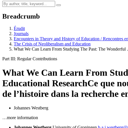
Breadcrumb
Érudit
Journals
Encounters in Theory and History of Education / Rencontres en 
The Crisis of Neoliberalism and Education
What We Can Learn From Studying The Past: The Wonderful
Part III: Regular Contributions
What We Can Learn From Studyi
Educational Research
Ce que nou
de l’histoire dans la recherche 
Johannes Westberg
…more information
Johannes Westberg
University of Groningen
b.a.j.westberg@