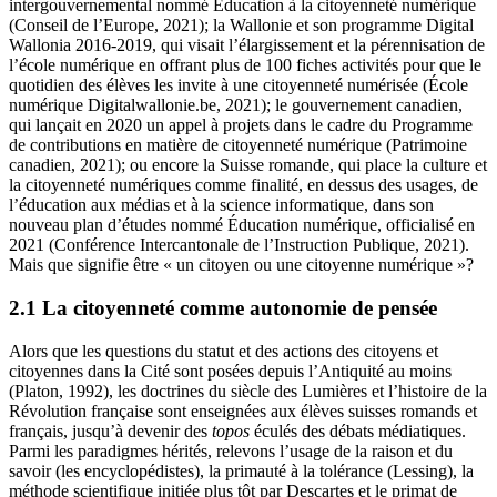
intergouvernemental nommé Éducation à la citoyenneté numérique
(Conseil de l’Europe, 2021); la Wallonie et son programme Digital
Wallonia 2016‑2019, qui visait l’élargissement et la pérennisation de
l’école numérique en offrant plus de 100 fiches activités pour que le
quotidien des élèves les invite à une citoyenneté numérisée (École
numérique Digitalwallonie.be, 2021); le gouvernement canadien,
qui lançait en 2020 un appel à projets dans le cadre du Programme
de contributions en matière de citoyenneté numérique (Patrimoine
canadien, 2021); ou encore la Suisse romande, qui place la culture et
la citoyenneté numériques comme finalité, en dessus des usages, de
l’éducation aux médias et à la science informatique, dans son
nouveau plan d’études nommé Éducation numérique, officialisé en
2021 (Conférence Intercantonale de l’Instruction Publique, 2021).
Mais que signifie être « un citoyen ou une citoyenne numérique »?
2.1 La citoyenneté comme autonomie de pensée
Alors que les questions du statut et des actions des citoyens et
citoyennes dans la Cité sont posées depuis l’Antiquité au moins
(Platon, 1992), les doctrines du siècle des Lumières et l’histoire de la
Révolution française sont enseignées aux élèves suisses romands et
français, jusqu’à devenir des
topos
éculés des débats médiatiques.
Parmi les paradigmes hérités, relevons l’usage de la raison et du
savoir (les encyclopédistes), la primauté à la tolérance (Lessing), la
méthode scientifique initiée plus tôt par Descartes et le primat de