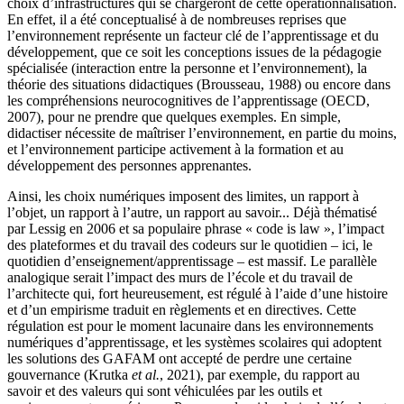
choix d’infrastructures qui se chargeront de cette opérationnalisation.
En effet, il a été conceptualisé à de nombreuses reprises que
l’environnement représente un facteur clé de l’apprentissage et du
développement, que ce soit les conceptions issues de la pédagogie
spécialisée (interaction entre la personne et l’environnement), la
théorie des situations didactiques (Brousseau, 1988) ou encore dans
les compréhensions neurocognitives de l’apprentissage (OECD,
2007), pour ne prendre que quelques exemples. En simple,
didactiser nécessite de maîtriser l’environnement, en partie du moins,
et l’environnement participe activement à la formation et au
développement des personnes apprenantes.
Ainsi, les choix numériques imposent des limites, un rapport à
l’objet, un rapport à l’autre, un rapport au savoir... Déjà thématisé
par Lessig en 2006 et sa populaire phrase « code is law », l’impact
des plateformes et du travail des codeurs sur le quotidien – ici, le
quotidien d’enseignement/apprentissage – est massif. Le parallèle
analogique serait l’impact des murs de l’école et du travail de
l’architecte qui, fort heureusement, est régulé à l’aide d’une histoire
et d’un empirisme traduit en règlements et en directives. Cette
régulation est pour le moment lacunaire dans les environnements
numériques d’apprentissage, et les systèmes scolaires qui adoptent
les solutions des GAFAM ont accepté de perdre une certaine
gouvernance (Krutka
et al.
, 2021), par exemple, du rapport au
savoir et des valeurs qui sont véhiculées par les outils et