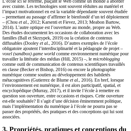
L’école ici se referme, plaçant le Web comme un monde à aborder
avec crainte. Les technologies sont souvent réduites au matériel et
l’impact motivationnel en est la variable dépendante souvent étudiée
– permettant au passage d’affirmer le bienfondé d’un tel déploiement
– (Chou
et al.
, 2012; Karsenti et Fievez, 2013; Meabon Bartow,
2014). L’autre optique est l’ouverture au monde, propre au Web.
Des études documentent les occasions de collaboration avec les
familles (Ball et Skrzypek, 2019) ou la création de contenus
diffusables (Dooley
et al.
, 2016). D’autres exemples de l’école
obligatoire ajoutent l’interdisciplinarité et la pédagogie de projet –
voxel (sandbox) game world
comme environnement numérique pour
travailler la littératie des médias (Hill, 2015) –, le
microblogging
comme outil de communication de contenus scientifiques travaillés
en classe (Becker et Bishop, 2016) ou encore la photographie
numérique comme soutien au développement des habiletés
métacognitives (Gutierrez de Blume
et al.
, 2016). En bref, lorsque
l’environnement est numérique, il est alors participatif, spatial, et
encyclopédique (Murray, 2017), et il invite l’école à remettre en
question son ouverture, entre occasions et risques. Cette ouverture
est-elle souhaitée? Il s’agit d’une décision éminemment politique,
mais l’implémentation du numérique à l’école ne pourra pas se
passer des propriétés, des pratiques et des conceptions qui lui sont
associées.
3. Propriétés, pratiques et conceptions du