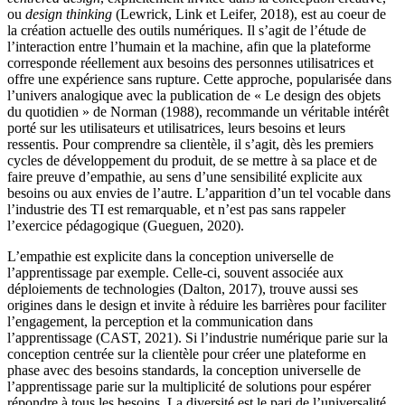
ou
design thinking
(Lewrick, Link et Leifer, 2018), est au coeur de
la création actuelle des outils numériques. Il s’agit de l’étude de
l’interaction entre l’humain et la machine, afin que la plateforme
corresponde réellement aux besoins des personnes utilisatrices et
offre une expérience sans rupture. Cette approche, popularisée dans
l’univers analogique avec la publication de « Le design des objets
du quotidien » de Norman (1988), recommande un véritable intérêt
porté sur les utilisateurs et utilisatrices, leurs besoins et leurs
ressentis. Pour comprendre sa clientèle, il s’agit, dès les premiers
cycles de développement du produit, de se mettre à sa place et de
faire preuve d’empathie, au sens d’une sensibilité explicite aux
besoins ou aux envies de l’autre. L’apparition d’un tel vocable dans
l’industrie des TI est remarquable, et n’est pas sans rappeler
l’exercice pédagogique (Gueguen, 2020).
L’empathie est explicite dans la conception universelle de
l’apprentissage par exemple. Celle-ci, souvent associée aux
déploiements de technologies (Dalton, 2017), trouve aussi ses
origines dans le design et invite à réduire les barrières pour faciliter
l’engagement, la perception et la communication dans
l’apprentissage (CAST, 2021). Si l’industrie numérique parie sur la
conception centrée sur la clientèle pour créer une plateforme en
phase avec des besoins standards, la conception universelle de
l’apprentissage parie sur la multiplicité de solutions pour espérer
répondre à tous les besoins. La diversité est le pari de l’universalité,