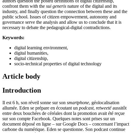
authors question the posted definitions of digital citizenship,
confront them with the
sui generis
nature of the digital and its
industry, and finally question the connection between these and the
public school. Issues of citizen empowerment, autonomy and
governance serve the analysis and allow us to conclude that it is
necessary to debate the pedagogical-digital contradictions.
Keywords:
digital learning environment,
digital humanities,
digital citizenship,
socio-technical properties of digital technology
Article body
Introduction
Il est 6 h, son réveil sonne sur son
smartphone
, géolocalisation
allumée. Eden se prépare en écoutant un
podcast
,
retweeté
aussitôt
entre deux bouchées de céréales dont la promotion avait été reçue
sur son compte Facebook. Quelques notes sont prises sur un
document déposé en ligne – sur Google Docs – concernant l’impact
carbone du numérique. Eden se questionne. Son podcast continue