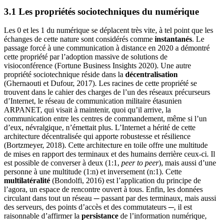
3.1 Les propriétés sociotechniques du numérique
Les 0 et les 1 du numérique se déplacent très vite, à tel point que les
échanges de cette nature sont considérés comme
instantanés
. Le
passage forcé à une communication à distance en 2020 a démontré
cette propriété par l’adoption massive de solutions de
visioconférence (Fortune Business Insights 2020). Une autre
propriété sociotechnique réside dans la
décentralisation
(Ghernaouti et Dufour, 2017). Les racines de cette propriété se
trouvent dans le cahier des charges de l’un des réseaux précurseurs
d’Internet, le réseau de communication militaire étasunien
ARPANET, qui visait à maintenir, quoi qu’il arrive, la
communication entre les centres de commandement, même si l’un
d’eux, névralgique, n’émettait plus. L’Internet a hérité de cette
architecture décentralisée qui apporte robustesse et résilience
(Bortzmeyer, 2018). Cette architecture en toile offre une multitude
de mises en rapport des terminaux et des humains derrière ceux-ci. Il
est possible de converser à deux (1:1,
peer to peer
), mais aussi d’une
personne à une multitude (1:n) et inversement (n:1). Cette
multilatéralité
(Bondolfi, 2016) est l’application du principe de
l’agora, un espace de rencontre ouvert à tous. Enfin, les données
circulant dans tout un réseau ─ passant par des terminaux, mais aussi
des serveurs, des points d’accès et des commutateurs ─, il est
raisonnable d’affirmer la
persistance
de l’information numérique,