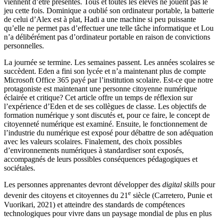
viennent d’être présentés. Tous et toutes les élèves ne jouent pas le
jeu cette fois. Dominique a oublié son ordinateur portable, la batterie
de celui d’Alex est à plat, Hadi a une machine si peu puissante
qu’elle ne permet pas d’effectuer une telle tâche informatique et Lou
n’a délibérément pas d’ordinateur portable en raison de convictions
personnelles.
La journée se termine. Les semaines passent. Les années scolaires se
succèdent. Eden a fini son lycée et n’a maintenant plus de compte
Microsoft Office 365
payé par l’institution scolaire. Est-ce que notre
protagoniste est maintenant une personne citoyenne numérique
éclairée et critique? Cet article offre un temps de réflexion sur
l’expérience d’Eden et de ses collègues de classe. Les objectifs de
formation numérique y sont discutés et, pour ce faire, le concept de
citoyenneté numérique est examiné. Ensuite, le fonctionnement de
l’industrie du numérique est exposé pour débattre de son adéquation
avec les valeurs scolaires. Finalement, des choix possibles
d’environnements numériques à standardiser sont exposés,
accompagnés de leurs possibles conséquences pédagogiques et
sociétales.
Les personnes apprenantes devront développer des
digital skills
pour
e
devenir des citoyens et citoyennes du 21
siècle (Carretero, Punie et
Vuorikari, 2021) et atteindre des standards de compétences
technologiques pour vivre dans un paysage mondial de plus en plus