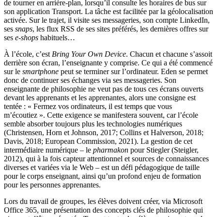
de tourner en arrière-plan, lorsqu’il consulte les horaires de bus sur
son application Transport. La tâche est facilitée par la géolocalisation
activée. Sur le trajet, il visite ses messageries, son compte LinkedIn,
ses
snaps
, les flux RSS de ses sites préférés, les dernières offres sur
ses
e‑shops
habituels…
À l’école, c’est
Bring Your Own Device
. Chacun et chacune s’assoit
derrière son écran, l’enseignante y comprise. Ce qui a été commencé
sur le
smartphone
peut se terminer sur l’ordinateur. Eden se permet
donc de continuer ses échanges via ses messageries. Son
enseignante de philosophie ne veut pas de tous ces écrans ouverts
devant les apprenants et les apprenantes, alors une consigne est
tentée : « Fermez vos ordinateurs, il est temps que vous
m’écoutiez ». Cette exigence se manifestera souvent, car l’école
semble absorber toujours plus les technologies numériques
(Christensen, Horn et Johnson, 2017; Collins et Halverson, 2018;
Davis, 2018; European Commission, 2021). La gestion de cet
intermédiaire numérique – le
pharmakon
pour Stiegler (Steigler,
2012), qui à la fois capteur attentionnel et sources de connaissances
diverses et variées via le Web – est un défi pédagogique de taille
pour le corps enseignant, ainsi qu’un profond enjeu de formation
pour les personnes apprenantes.
Lors du travail de groupes, les élèves doivent créer, via Microsoft
Office 365, une présentation des concepts clés de philosophie qui