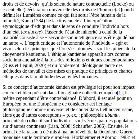
droits et de devoirs, qu’ils soient de nature contractuelle (Locke) ou
essentielle (Déclaration universelle des droits de l’homme). Quand il
définit les Lumières comme ce qui fait sortir l’être humain de la
minorité, Kant (1784) lie la citoyenneté à l’interprétation
étymologique d’éduquer dans le sens de conduire l’individu hors
d’un état (
ex
ducere
). Passer de l’état de minorité à celui de la
majorité consiste à se « servir de son intelligence sans être guidé par
un autre ». L’esprit critique et l’autonomie de l’individu – agir et
vivre selon les principes que l’on s’est donnés – sont les piliers de la
citoyenneté kantienne. L’éthique kantienne apparaît alors comme
socle immanquable à la fois des réflexions éthiques contemporaines
(Russ et Leguil, 2020) et du fondement idéologique tacite des
méthodes de travail et des mises en pratique de principes et chartes
éthiques dans la multitude des activités humaines.
Si ce concept d’autonomie kantien est privilégié ici pour son impact
concret et bien présent dans l’imaginaire collectif européen
[1]
, il
mérite cependant d’être contrebalancé. D’abord, il est aisé pour un
Européen ou une Européenne de considérer cet héritage
philosophique comme universel et de chuter dans l’ethnocentrisme,
alors que d’autres conceptions – p. ex. : philosophie
ubuntu
,
primauté du collectif sur l’individu – sont vécues par des populations
sur d’autres continents (Lian, 2008; Schauffer, 2006). Ensuite, le
primat de la raison a été mis à mal au réveil de la Deuxième Guerre
mondiale sur le territoire européen (Horkheimer et Adorno, 1983) et