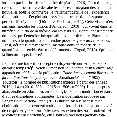
induites par l’industrie technolibérale (Sadin, 2016). Pour d’autres,
ce serait « une manière de faire les choses » intégrant des frontières
nouvelles pour le commerce, le traitement détaillé de l’expérience
d’utilisation, ou l’exploitation systématique des données pour une
perpétuelle régulation (Dörner et Edelman, 2015). Cette vision n’est
pas sans rappeler les propos d’Anderson (2008), qui voyait dans le
numérique la fin de la théorie, car les tests AB s’appuient sur tant de
données que l’exercice interprétatif deviendrait caduc. Place aux
nombres, à la quantification, rendue possible grâce aux interfaces.
Ainsi, définir la citoyenneté numérique dans ce monde de la
quantification semble être un défi immense (Orgad, 2018). Qu’en dit
la littérature spécialisée?
La littérature traite du concept de citoyenneté numérique depuis
quelque temps déjà. Selon Dimension.io, le terme
digital citizenship
apparaît en 1995 avec la publication
Enter the cyberpunk librarian:
future directions in cyberspace
, de Jonathan Willson (1995).
Toutefois, le nombre de publications explose à partir des années
2010 (114 en 2010, 383 en 2015 et 1806 en 2020). Le concept est
alors étudié en éducation, en sociologie, en communication et dans
d’autres disciplines avoisinantes. La modélisation proposée par
Pangrazio et Sefton-Green (2021) illustre bien la nécessité de
clarification de ce concept multidimensionnel et toute la complexité
de ce qu’il englobe : sur l’abscisse, les extrémités sont l’individu et
le collectif; sur l’ordonnée, elles sont les pressions (actions
top-