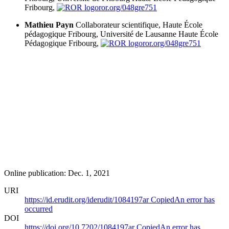
Fribourg,
ror.org/048gre751
Mathieu Payn
Collaborateur scientifique, Haute École
pédagogique Fribourg, Université de Lausanne
Haute École
Pédagogique Fribourg,
ror.org/048gre751
Online publication: Dec. 1, 2021
URI
https://id.erudit.org/iderudit/1084197ar
Copied
An error has
occurred
DOI
https://doi.org/10.7202/1084197ar
Copied
An error has