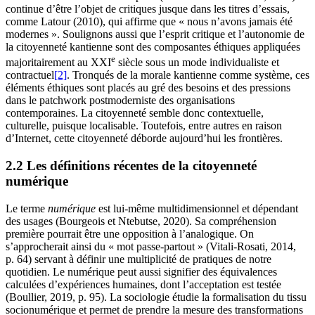
continue d’être l’objet de critiques jusque dans les titres d’essais,
comme Latour (2010), qui affirme que « nous n’avons jamais été
modernes ». Soulignons aussi que l’esprit critique et l’autonomie de
la citoyenneté kantienne sont des composantes éthiques appliquées
e
majoritairement au XXI
siècle sous un mode individualiste et
contractuel
[2]
. Tronqués de la morale kantienne comme système, ces
éléments éthiques sont placés au gré des besoins et des pressions
dans le patchwork postmoderniste des organisations
contemporaines. La citoyenneté semble donc contextuelle,
culturelle, puisque localisable. Toutefois, entre autres en raison
d’Internet, cette citoyenneté déborde aujourd’hui les frontières.
2.2 Les définitions récentes de la citoyenneté
numérique
Le terme
numérique
est lui-même multidimensionnel et dépendant
des usages (Bourgeois et Ntebutse, 2020). Sa compréhension
première pourrait être une opposition à l’analogique. On
s’approcherait ainsi du « mot passe-partout » (Vitali-Rosati, 2014,
p. 64) servant à définir une multiplicité de pratiques de notre
quotidien. Le numérique peut aussi signifier des équivalences
calculées d’expériences humaines, dont l’acceptation est testée
(Boullier, 2019, p. 95). La sociologie étudie la formalisation du tissu
socionumérique et permet de prendre la mesure des transformations