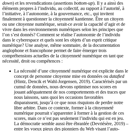
down
) et les revendications (assertions
bottom-up
). Il y a ainsi des
éléments propres à l’individu, au collectif, au rapport à l’autorité, à
l’initiative, à l’autonomie, à la gouvernance, etc., qui invitent
finalement à questionner la citoyenneté kantienne. Être un citoyen
ou une citoyenne numérique, serait-ce avoir la capacité d’agir et de
vivre dans les environnements numériques selon les principes que
l’on s’est donnés? Comment se réalise l’autonomie de l’individu
dans le cyberespace et quels sont les objets d’un esprit critique
numérique? Une analyse, même sommaire, de la documentation
anglophone et francophone permet de faire émerger trois
compréhensions actuelles de la citoyenneté numérique en tant que
nécessité, droit ou compétences :
La nécessité d’une citoyenneté numérique est explicite dans le
concept de personne citoyenne mise en données ou
datafied
(Hintz, Dencik et Wahl-Jorgensen, 2019). Caractérisés par un
cumul de données, nous devons optimiser nos scores en
jouant adéquatement de nos comportements et des traces que
nous laissons, sans quoi les occasions favorables
disparaissent, jusqu’à ce que nous risquions de perdre notre
libre arbitre. Dans ce contexte, former à la citoyenneté
numérique pourrait s’apparenter à former à la gestion de ces
scores, mais ce n’est pas seulement l’individu qui est en jeu.
La démocratie semble aussi être ébranlée (Devriésère, 2019) –
entre les voeux pieux des pionniers du Web visant l’auto-