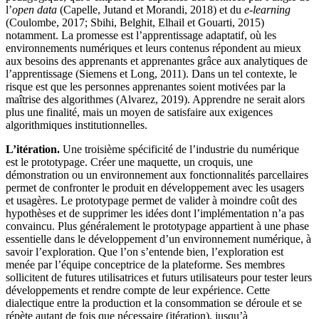
l’
open data
(Capelle, Jutand et Morandi, 2018) et du
e-learning
(Coulombe, 2017; Sbihi, Belghit, Elhail et Gouarti, 2015)
notamment. La promesse est l’apprentissage adaptatif, où les
environnements numériques et leurs contenus répondent au mieux
aux besoins des apprenants et apprenantes grâce aux analytiques de
l’apprentissage (Siemens et Long, 2011). Dans un tel contexte, le
risque est que les personnes apprenantes soient motivées par la
maîtrise des algorithmes (Alvarez, 2019). Apprendre ne serait alors
plus une finalité, mais un moyen de satisfaire aux exigences
algorithmiques institutionnelles.
L’itération.
Une troisième spécificité de l’industrie du numérique
est le prototypage. Créer une maquette, un croquis, une
démonstration ou un environnement aux fonctionnalités parcellaires
permet de confronter le produit en développement avec les usagers
et usagères. Le prototypage permet de valider à moindre coût des
hypothèses et de supprimer les idées dont l’implémentation n’a pas
convaincu. Plus généralement le prototypage appartient à une phase
essentielle dans le développement d’un environnement numérique, à
savoir l’exploration. Que l’on s’entende bien, l’exploration est
menée par l’équipe conceptrice de la plateforme. Ses membres
sollicitent de futures utilisatrices et futurs utilisateurs pour tester leurs
développements et rendre compte de leur expérience. Cette
dialectique entre la production et la consommation se déroule et se
répète autant de fois que nécessaire (itération), jusqu’à