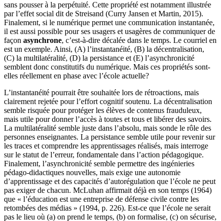
sans pousser à la perpétuité. Cette propriété est notamment illustrée
par l’effet social dit de Streisand (Curry Jansen et Martin, 2015).
Finalement, si le numérique permet une communication instantanée,
il est aussi possible pour ses usagers et usagères de communiquer de
façon
asynchrone
, c’est-à-dire décalée dans le temps. Le courriel en
est un exemple. Ainsi, (A) l’instantanéité, (B) la décentralisation,
(C) la multilatéralité, (D) la persistance et (E) l’asynchronicité
semblent donc constitutifs du numérique. Mais ces propriétés sont-
elles réellement en phase avec l’école actuelle?
L’instantanéité pourrait être souhaitée lors de rétroactions, mais
clairement rejetée pour l’effort cognitif soutenu. La décentralisation
semble risquée pour protéger les élèves de contenus frauduleux,
mais utile pour donner l’accès à toutes et tous et libérer des savoirs.
La multilatéralité semble juste dans l’absolu, mais sonde le rôle des
personnes enseignantes. La persistance semble utile pour revenir sur
les traces et comprendre les apprentissages réalisés, mais interroge
sur le statut de l’erreur, fondamentale dans l’action pédagogique.
Finalement, l’asynchronicité semble permettre des ingénieries
pédago-didactiques nouvelles, mais exige une autonomie
d’apprentissage et des capacités d’autorégulation que l’école ne peut
pas exiger de chacun. McLuhan affirmait déjà en son temps (1964)
que « l’éducation est une entreprise de défense civile contre les
retombées des médias » (1994, p. 226). Est-ce que l’école ne serait
pas le lieu où (a) on prend le temps, (b) on formalise, (c) on sécurise,