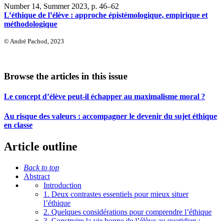
Number 14, Summer 2023
, p. 46–62
L’éthique de l’élève : approche épistémologique, empirique et
méthodologique
© André Pachod, 2023
Browse the articles in this issue
Le concept d’élève peut-il échapper au maximalisme moral ?
Au risque des valeurs : accompagner le devenir du sujet éthique
en classe
Article outline
Back to top
Abstract
Introduction
1. Deux contrastes essentiels pour mieux situer
l’éthique
2. Quelques considérations pour comprendre l’éthique
3. Construire la vie bonne de l’élève au quotidien :