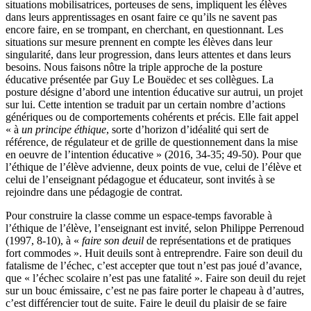
situations mobilisatrices, porteuses de sens, impliquent les élèves
dans leurs apprentissages en osant faire ce qu’ils ne savent pas
encore faire, en se trompant, en cherchant, en questionnant. Les
situations sur mesure prennent en compte les élèves dans leur
singularité, dans leur progression, dans leurs attentes et dans leurs
besoins. Nous faisons nôtre la triple approche de la posture
éducative présentée par Guy Le Bouëdec et ses collègues. La
posture désigne d’abord une intention éducative sur autrui, un projet
sur lui. Cette intention se traduit par un certain nombre d’actions
génériques ou de comportements cohérents et précis. Elle fait appel
« à
un principe éthique
, sorte d’horizon d’idéalité qui sert de
référence, de régulateur et de grille de questionnement dans la mise
en oeuvre de l’intention éducative » (2016, 34-35; 49-50). Pour que
l’éthique de l’élève advienne, deux points de vue, celui de l’élève et
celui de l’enseignant pédagogue et éducateur, sont invités à se
rejoindre dans une pédagogie de contrat.
Pour construire la classe comme un espace-temps favorable à
l’éthique de l’élève, l’enseignant est invité, selon Philippe Perrenoud
(1997, 8-10), à «
faire son deuil
de représentations et de pratiques
fort commodes ». Huit deuils sont à entreprendre. Faire son deuil du
fatalisme de l’échec, c’est accepter que tout n’est pas joué d’avance,
que « l’échec scolaire n’est pas une fatalité ». Faire son deuil du rejet
sur un bouc émissaire, c’est ne pas faire porter le chapeau à d’autres,
c’est différencier tout de suite. Faire le deuil du plaisir de se faire