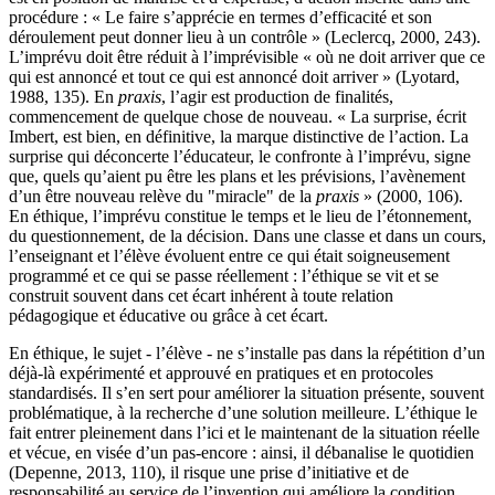
procédure : « Le faire s’apprécie en termes d’efficacité et son
déroulement peut donner lieu à un contrôle » (Leclercq, 2000, 243).
L’imprévu doit être réduit à l’imprévisible « où ne doit arriver que ce
qui est annoncé et tout ce qui est annoncé doit arriver » (Lyotard,
1988, 135). En
praxis
, l’agir est production de finalités,
commencement de quelque chose de nouveau. « La surprise, écrit
Imbert, est bien, en définitive, la marque distinctive de l’action. La
surprise qui déconcerte l’éducateur, le confronte à l’imprévu, signe
que, quels qu’aient pu être les plans et les prévisions, l’avènement
d’un être nouveau relève du "miracle" de la
praxis
» (2000, 106).
En éthique, l’imprévu constitue le temps et le lieu de l’étonnement,
du questionnement, de la décision. Dans une classe et dans un cours,
l’enseignant et l’élève évoluent entre ce qui était soigneusement
programmé et ce qui se passe réellement : l’éthique se vit et se
construit souvent dans cet écart inhérent à toute relation
pédagogique et éducative ou grâce à cet écart.
En éthique, le sujet - l’élève - ne s’installe pas dans la répétition d’un
déjà-là expérimenté et approuvé en pratiques et en protocoles
standardisés. Il s’en sert pour améliorer la situation présente, souvent
problématique, à la recherche d’une solution meilleure. L’éthique le
fait entrer pleinement dans l’ici et le maintenant de la situation réelle
et vécue, en visée d’un pas-encore
: ainsi, il débanalise le quotidien
(Depenne, 2013, 110), il risque une prise d’initiative et de
responsabilité au service de l’invention qui améliore la condition