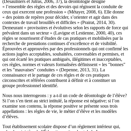
(Desaulniers et Jutras, 2006, 37), la déontologie désigne
« l’ensemble des règles et des devoirs qui régissent la conduite de
ceux qui exercent une profession » (Métayer, 2008, 6). Elle donne
« des points de repères pour décider, s’orienter et agir dans des
contextes de travail brouillés et difficiles » (Prairat, 2014, 30).
Demeurant « provisoires et évolutives selon les rapports de force qui
prévalent dans un secteur » (Lavigne et Lestienne, 2000, 40), ces
règles se nourrissent d’études de cas pratiques et mobilisées par la
recherche de prestations continues d’excellence et de visibilité.
Éprouvées et approuvées par des professionnels qui ont confirmé les
actions jugées acceptables, souhaitées, convenables et permises, et
qui ont écarté les pratiques ambiguës, illégitimes et inacceptables,
ces règles, normes et valeurs formalisées définissent « les "bonnes"
et les "mauvaises" conduites » (Depenne, 2013, 31). La
connaissance et le partage de ces règles et de ces pratiques
circonscrites et référées contribuent à définir et à constituer un
groupe professionnel identifié.
Nous nous interrogeons : y a-t-il un code de déontologie de l’élève?
Si l’on s’en tient au strict intitulé, la réponse est négative; si l’on
examine son contenu, la réponse positive se présente sous trois
appellations : les règles de vie, le métier d’élève et les modèles
d’élèves.
Tout établissement scolaire dispose d’un règlement intérieur qui,