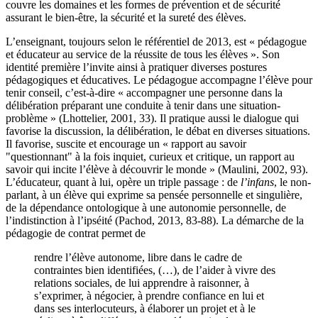
couvre les domaines et les formes de prévention et de sécurité
assurant le bien-être, la sécurité et la sureté des élèves.
L’enseignant, toujours selon le référentiel de 2013, est « pédagogue
et éducateur au service de la réussite de tous les élèves ». Son
identité première l’invite ainsi à pratiquer diverses postures
pédagogiques et éducatives. Le pédagogue accompagne l’élève pour
tenir conseil, c’est-à-dire « accompagner une personne dans la
délibération préparant une conduite à tenir dans une situation-
problème » (Lhottelier, 2001, 33). Il pratique aussi le dialogue qui
favorise la discussion, la délibération, le débat en diverses situations.
Il favorise, suscite et encourage un « rapport au savoir
"questionnant" à la fois inquiet, curieux et critique, un rapport au
savoir qui incite l’élève à découvrir le monde » (Maulini, 2002, 93).
L’éducateur, quant à lui, opère un triple passage : de
l’infans
, le non-
parlant, à un élève qui exprime sa pensée personnelle et singulière,
de la dépendance ontologique à une autonomie personnelle, de
l’indistinction à l’ipséité (Pachod, 2013, 83-88). La démarche de la
pédagogie de contrat permet de
rendre l’élève autonome, libre dans le cadre de
contraintes bien identifiées, (…), de l’aider à vivre des
relations sociales, de lui apprendre à raisonner, à
s’exprimer, à négocier, à prendre confiance en lui et
dans ses interlocuteurs, à élaborer un projet et à le