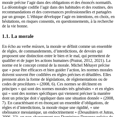
morale précise l’agir dans des obligations et des énoncés normatifs.
La déontologie codifie l’agir dans des habitudes et des routines, des
recommandations et des convenances professionnelles et partagées
par un groupe. L’éthique développe l’agir en intentions, en choix, en
hésitations, en risques consentis, en questionnements, à la recherche
de la vie bonne.
1.1. La morale
En écho au verbe
müssen
, la morale se définit comme un ensemble
de règles, de commandements, d’interdictions, de devoirs qui
proposent une distinction entre le bien et le mal, qui permettent de
qualifier et de juger les actions humaines (Prairat, 2012, 2021). La
norme est le concept central de la morale. Michel Métayer précise
que « pour être efficaces et bien guider l’action, les normes morales
doivent souvent être codifiées en règles précises et détaillées. Elles
prennent alors la forme de législations, de réglementations ou de
codes de procédures » (2008, 6). Ces normes se déclinent en
principes « qui sont des normes morales très générales » et en règles
qui « sont des normes spécifiques qui viennent préciser la manière
dont un principe doit s’appliquer dans une situation donnée » (2008,
7). En caractérisant et en énonçant un ensemble d’obligations, de
règles et d’interdictions, la morale risque une rigidité, « une
obéissance messianique, un endoctrinement » (Desaulniers et Jutras,
2006, 32), un non-changement que Dominique Depenne précise de