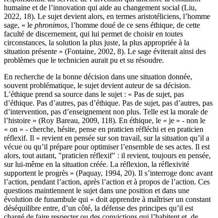
humaine et de l’innovation qui aide au changement social (Liu,
2022, 18). Le sujet devient alors, en termes aristotéliciens, l’homme
sage, « le
phronimos
, l’homme doué de ce sens éthique, de cette
faculté de discernement, qui lui permet de choisir en toutes
circonstances, la solution la plus juste, la plus appropriée à la
situation présente » (Fontaine, 2002, 8). Le sage éviterait ainsi des
problèmes que le technicien aurait pu et su résoudre.
En recherche de la bonne décision dans une situation donnée,
souvent problématique, le sujet devient auteur de sa décision.
L’éthique prend sa source dans le sujet : « Pas de sujet, pas
d’éthique. Pas d’autres, pas d’éthique. Pas de sujet, pas d’autres, pas
d’intervention, pas d’enseignement non plus. Telle est la morale de
l’histoire » (Roy Bareau, 2009, 118). En éthique, le « je » - non le
« on » - cherche, hésite, pense en praticien réfléchi et en praticien
réflexif. Il « revient en pensée sur son travail, sur la situation qu’il a
vécue ou qu’il prépare pour optimiser l’ensemble de ses actes. Il est
alors, tout autant, "praticien réflexif" : il revient, toujours en pensée,
sur lui-même en la situation créée. La réflexion, la réflexivité
supportent le progrès » (Paquay, 1994, 20). Il s’interroge donc avant
l’action, pendant l’action, après l’action et à propos de l’action. Ces
questions maintiennent le sujet dans une position et dans une
évolution de funambule qui « doit apprendre à maîtriser un constant
déséquilibre entre, d’un côté, la défense des principes qu’il est
chargé de faire respecter ou des convictions qui l’habitent et, de