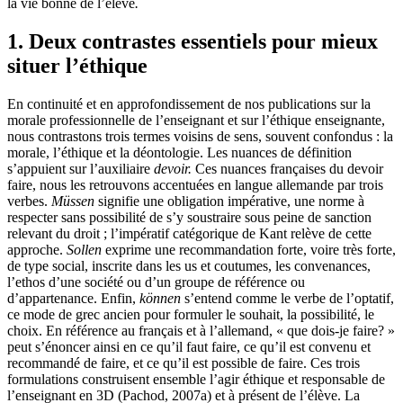
la vie bonne de l’élève
.
1. Deux contrastes essentiels pour mieux
situer l’éthique
En continuité et en approfondissement de nos publications sur la
morale professionnelle de l’enseignant et sur l’éthique enseignante,
nous contrastons trois termes voisins de sens, souvent confondus : la
morale, l’éthique et la déontologie. Les nuances de définition
s’appuient sur l’auxiliaire
devoir.
Ces nuances françaises du devoir
faire, nous les retrouvons accentuées en langue allemande par trois
verbes.
Müssen
signifie une obligation impérative, une norme à
respecter sans possibilité de s’y soustraire sous peine de sanction
relevant du droit ; l’impératif catégorique de Kant relève de cette
approche.
Sollen
exprime une recommandation forte, voire très forte,
de type social, inscrite dans les us et coutumes, les convenances,
l’ethos d’une société ou d’un groupe de référence ou
d’appartenance. Enfin,
können
s’entend comme le verbe de l’optatif,
ce mode de grec ancien pour formuler le souhait, la possibilité, le
choix. En référence au français et à l’allemand, « que dois-je faire? »
peut s’énoncer ainsi en ce qu’il faut faire, ce qu’il est convenu et
recommandé de faire, et ce qu’il est possible de faire. Ces trois
formulations construisent ensemble l’agir éthique et responsable de
l’enseignant en 3D (Pachod, 2007a) et à présent de l’élève. La