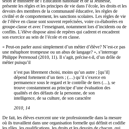
selon le ministère de l’Éducation nationale et de la Jeunesse,
présente les règles et les principes de vie dans l’école, les droits et les
devoirs des membres de la communauté éducative, les règles de
civilité et de comportement, les sanctions scolaires. Les règles de vie
de l’élève en classe sont souvent reprécisées, voire co-élaborées en
groupe-classe et avec l’enseignant, notamment lors d’incidents ou de
conflits. L’élève dispose ainsi de repères qui cadrent et encadrent
son exercice au sein de l’école et en classe.
« Peut-on parler aussi simplement d’un métier d’élève? N’est-ce pas
une métaphore trompeuse ou un abus de langage? », s’interroge
Philippe Perrenoud (2010, 11). Il s’agit, précise-t-il, d’un drôle de
métier puisqu’il
n’est pas librement choisi, moins qu’un autre ; [qu’il]
dépend fortement d’un tiers ; (…) qu’il s’exerce en
permanence sous le regard et le contrôle de tiers (…), se
trouve constamment au principe d’une évaluation des
qualités et des défauts de la personne, de son
intelligence, de sa culture, de son caractère
2010, 14
De fait, les élèves exercent une vie professionnelle dans la mesure
où ils travaillent dans une organisation formelle qui définit et codifie
les rôles, les qualifications, les droits et les devoirs de chacun, qui