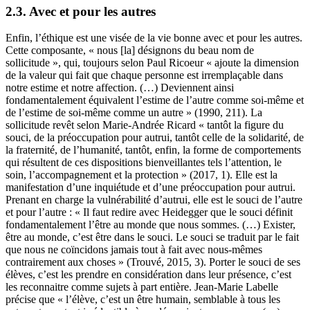
2.3. Avec et pour les autres
Enfin, l’éthique est une visée de la vie bonne avec et pour les autres.
Cette composante, « nous [la] désignons du beau nom de
sollicitude », qui, toujours selon Paul Ricoeur « ajoute la dimension
de la valeur qui fait que chaque personne est irremplaçable dans
notre estime et notre affection. (…) Deviennent ainsi
fondamentalement équivalent l’estime de l’autre comme soi-même et
de l’estime de soi-même comme un autre » (1990, 211). La
sollicitude revêt selon Marie-Andrée Ricard « tantôt la figure du
souci, de la préoccupation pour autrui, tantôt celle de la solidarité, de
la fraternité, de l’humanité, tantôt, enfin, la forme de comportements
qui résultent de ces dispositions bienveillantes tels l’attention, le
soin, l’accompagnement et la protection » (2017, 1). Elle est la
manifestation d’une inquiétude et d’une préoccupation pour autrui.
Prenant en charge la vulnérabilité d’autrui, elle est le souci de l’autre
et pour l’autre : « Il faut redire avec Heidegger que le souci définit
fondamentalement l’être au monde que nous sommes. (…) Exister,
être au monde, c’est être dans le souci. Le souci se traduit par le fait
que nous ne coïncidons jamais tout à fait avec nous-mêmes
contrairement aux choses » (Trouvé, 2015, 3). Porter le souci de ses
élèves, c’est les prendre en considération dans leur présence, c’est
les reconnaitre comme sujets à part entière. Jean-Marie Labelle
précise que « l’élève, c’est un être humain, semblable à tous les