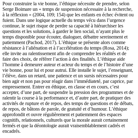
Pour construire la vie bonne, l’éthique nécessite de prendre, selon
Serge Boimare un « temps de suspension nécessaire à la recherche,
à la réflexion » (2004, 109; 154) que les enfants en échec évitent ou
fuient. Dans une logique actuelle du temps vécu dans l’urgence
continue, le sujet risque de perdre sa capacité à hiérarchiser les
questions et les solutions, à garder le lien social, n’ayant plus le
temps disponible pour écouter, dialoguer, débattre sereinement et
patiemment (Pachod, 2017). L’éthique se présente alors comme
résistance à l’aliénation et à l’accélération du temps (Rosa, 2014);
elle invite au ralentissement afin de comprendre les réalités et de
faire des choix, de référer l’action à des finalités. L’éthique aide
l’homme à demeurer auteur et acteur du temps et de l’histoire d’une
vie bonne, pour lui et pour autrui. Elle installe le sujet, l’enseignant,
l’élève, dans un retard, une patience et un sursis nécessaires pour
bien agir et non pas pour réagir dans l’immédiateté, par caprice, par
empressement. Entrer en éthique, en classe et en cours, c’est
accepter, d’une part, de suspendre la pression des programmes et de
ralentir la course à la performance et, d’autre part, de pratiquer des
activités de rupture et de repos, des temps de questions et de débats,
de repos, de bâtons de parole, de gratuité et d’humour. L’éthique
approfondit et ouvre régulièrement et patiemment des espaces
cognitifs, relationnels, culturels que la morale aurait certainement
fermés et que la déontologie aurait vraisemblablement cadrés et
encadrés.