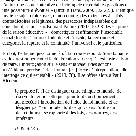
l’autre, une écoute attentive de l’étrangeté de certaines positions et
une possibilité d’évoluer » (Drouin-Hans, 2009, 222-223). L’éthique
invite le sujet à faire avec, et non contre, des exigences à la fois
contradictoires et légitimes, des paradoxes indépassables qui
constituent, selon Jean-Bernard Paturet (2007, 67-93) les « apories
de la raison éducative » : domestiquer et affranchir, l’insociable
sociabilité de l’homme, l’identité et l’ipséité, la personne et la
catégorie, la rupture et la continuité, l’universel et le particulier.
En fait, l’éthique questionne là où la morale répond. Son domaine
est le questionnement et la délibération sur ce qu’il est juste et bon
de faire, l’interrogation sur le sens et la valeur des actions.
« L’éthique, précise Eirick Prairat, [est] force d’interpellation, elle
interroge ce qui est établi » (2013, 78). Il se réfère alors à Paul
Ricoeur :
Je propose […] de distinguer entre éthique et morale, de
réserver le terme "éthique" pour tout questionnement
qui précède l’introduction de l’idée de loi morale et de
désigner par "loi morale" tout ce qui, dans l’ordre du
bien et du mal, se rapporte à des lois, des normes, des
impératifs
1996, 42-45