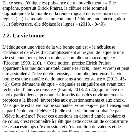
En ce sens, l’éthique est puissance de renouvellement : « Elle
empêche, poursuit Eirick Prairat, la clôture et le sommeil
dogmatique de la morale en la réinterrogeant dans ses normes et ses
règles. (…) La morale est un contenu ; l’éthique, une interrogation.
(…) Subversive, elle déplace les lignes » (2013, 48-49).
2.2. La vie bonne
L’éthique est une visée de la vie bonne qui est « la nébuleuse
d’idéaux et de rêves d’accomplissement au regard de laquelle une
vie est tenue pour plus ou moins accomplie ou inaccomplie »
(Ricoeur, 1990, 210). « Cette notion, précise Eirick Prairat,
appartient à la tradition aristotélicienne (
eu zein,
"bien vivre") et peut
être assimilée à l’idée de vie réussie, accomplie, heureuse. La vie
bonne est une manière de donner sens à son existence » (2013, 45-
46). Cette démarche éthique « originale et singulière est avant tout
recherche d’une vie réussie » (Prairat, 2013, 45-46) qui relève de
choix particuliers et personnels, inscrits dans des environnements
propices à la liberté, favorables aux questionnements et aux choix.
Mais quelle est la vie bonne souhaitée, voire exigée, par l’enseignant
et par l’école pour l’élève? Quelle est la vie bonne souhaitée par
l’élève lui-même? Poser ces questions en début d’année scolaire et
de cours, c’est reconnaître à l’éthique cette occasion de coconstruire
des espaces/temps d’expression et d’élaboration de valeurs et de
projets visant l’émergence de sujets libres, autonomes et