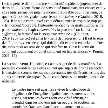
Le tact peut se définir comme « la faculté rapide de jugement et de
décision, (…) cette forme de sensibilité immédiate aux choses et aux
êtres [qui] permet de juger le moment favorable pour intervenir, ce
que les Grecs désignaient sous le nom de
kairos
» (Gauthier, 2019,
123). Il se situe entre l’excès et le défaut, entre le trop et le trop peu :
« le moment
favorable
, l’intensité
nécessaire
, le geste
approprié
, la
parole
adéquate
, l’agir
raisonnable
, la proximité ou la distance
suffisante
, la fermeté ou la souplesse
adaptée
» (Gauthier,
2019,123). Le tact est ainsi le « sens de l’adresse. (…) Il est le sens
de l’à-propos : sens de ce qui doit être dit et comment cela doit être
dit, mais aussi au sens de ce qui doit être tu. C’est la vertu du
comment : comment on dit et comment on fait les choses » (Prairat,
2021
,
17).
La seconde vertu, la justice, est à envisager de deux manières. La
première considère les élèves en tant que sujets de droit à respecter,
la deuxième comme des sujets apprenants, très différents les uns des
autres en termes de capacités, de compétences, de motivations et de
réussites.
Le maître juste sait aussi faire vivre la dialectique de
l’égalité et de l’inégalité : égalité dans les attentes et les
visées, car tous les élèves sont conviés à réussir, et
inégalité dans les moyens mis en oeuvre, le soutien, les
appuis, les étayages, dans l’accompagnement au nom