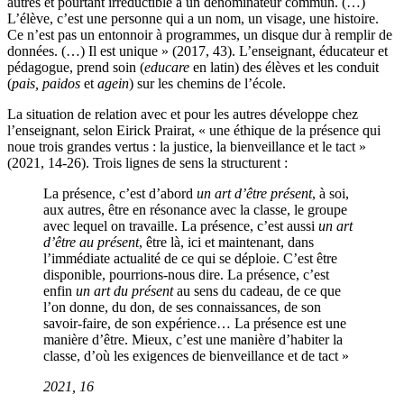
autres et pourtant irréductible à un dénominateur commun. (…)
L’élève, c’est une personne qui a un nom, un visage, une histoire.
Ce n’est pas un entonnoir à programmes, un disque dur à remplir de
données. (…) Il est unique » (2017, 43). L’enseignant, éducateur et
pédagogue, prend soin (
educare
en latin) des élèves et les conduit
(
pais, paidos
et
agein
) sur les chemins de l’école.
La situation de relation avec et pour les autres développe chez
l’enseignant, selon Eirick Prairat, « une éthique de la présence qui
noue trois grandes vertus : la justice, la bienveillance et le tact »
(2021, 14-26). Trois lignes de sens la structurent :
La présence, c’est d’abord
un art d’être présent
, à soi,
aux autres, être en résonance avec la classe, le groupe
avec lequel on travaille. La présence, c’est aussi
un art
d’être au présent
, être là, ici et maintenant, dans
l’immédiate actualité de ce qui se déploie. C’est être
disponible, pourrions-nous dire. La présence, c’est
enfin
un art du présent
au sens du cadeau, de ce que
l’on donne, du don, de ses connaissances, de son
savoir-faire, de son expérience… La présence est une
manière d’être. Mieux, c’est une manière d’habiter la
classe, d’où les exigences de bienveillance et de tact »
2021
,
16