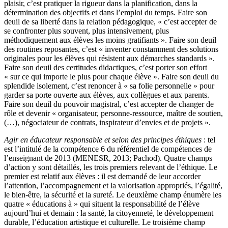
plaisir, c’est pratiquer la rigueur dans la planification, dans la
détermination des objectifs et dans l’emploi du temps. Faire son
deuil de sa liberté dans la relation pédagogique, « c’est accepter de
se confronter plus souvent, plus intensivement, plus
méthodiquement aux élèves les moins gratifiants ». Faire son deuil
des routines reposantes, c’est « inventer constamment des solutions
originales pour les élèves qui résistent aux démarches standards ».
Faire son deuil des certitudes didactiques, c’est porter son effort
« sur ce qui importe le plus pour chaque élève ». Faire son deuil du
splendide isolement, c’est renoncer à « sa folie personnelle » pour
garder sa porte ouverte aux élèves, aux collègues et aux parents.
Faire son deuil du pouvoir magistral, c’est accepter de changer de
rôle et devenir « organisateur, personne-ressource, maître de soutien,
(…), négociateur de contrats, inspirateur d’envies et de projets ».
Agir en éducateur responsable et selon des principes éthiques
: tel
est l’intitulé de la compétence 6 du référentiel de compétences de
l’enseignant de 2013 (MENESR, 2013; Pachod). Quatre champs
d’action y sont détaillés, les trois premiers relevant de l’éthique. Le
premier est relatif aux élèves : il est demandé de leur accorder
l’attention, l’accompagnement et la valorisation appropriés, l’égalité,
le bien-être, la sécurité et la sureté. Le deuxième champ énumère les
quatre « éducations à » qui situent la responsabilité de l’élève
aujourd’hui et demain : la santé, la citoyenneté, le développement
durable, l’éducation artistique et culturelle. Le troisième champ