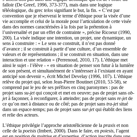
falloir (De Greef, 1996, 373-377), mais dans une logique
téléologique, du grec
telos
signifiant le but, la fin. « C’est par
convention que je réserverai le terme d’éthique pour la visée d’une
vie accomplie et celui de la morale pour l’articulation de cette visée
dans des normes caractérisées à la fois par la prétention à
l’universalité et par un effet de contrainte », précise Ricoeur (1990,
200). La visée indique une intention, un projet, une dynamique, un
sens à construire : « Le sens se construit, il n’est pas donné
d’avance ; il se construit à partir d’une culture, d’un ensemble de
valeurs et de représentations ; il se construit en situation, dans une
interaction et une relation » (Perrenoud, 2010, 17). L’éthique met
ainsi le sujet - l’élève - « en situation de penser son futur à la lumière
de son présent, et simultanément de s’intéresser à l’existant en ayant
anticipé son devenir », écrit Michel Develay (1996, 107). L’éthique
relève du projet qui, selon Jean-Pierre Boutinet (2010, 53-58), se
comprend par le jeu de ses préfixes en cinq paronymes : pas de
projet sans
su-jet
qui conçoit et met en oeuvre; pas de projet sans
ob-
jet
à façonner, à reconfigurer, à atteindre; pas de projet sans
re-jet
de
ce qu’on met à distance ou de côté; pas de projet sans
tra-jet
situé
dans un espace-temps; pas de projet sans
sur-jet
qui établit des liens
et relie des acteurs.
L’éthique privilégie l’approche aristotélicienne de la
praxis
et non
celle de la
poeisis
(Imbert, 2000). Dans le faire, en
poiesis
, l’agent
est en position de maitrise et d’expertise, d’action inscrite dans une