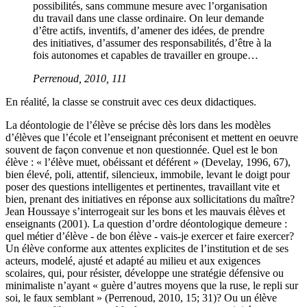
possibilités, sans commune mesure avec l’organisation
du travail dans une classe ordinaire. On leur demande
d’être actifs, inventifs, d’amener des idées, de prendre
des initiatives, d’assumer des responsabilités, d’être à la
fois autonomes et capables de travailler en groupe…
Perrenoud, 2010, 111
En réalité, la classe se construit avec ces deux didactiques.
La déontologie de l’élève se précise dès lors dans les modèles
d’élèves que l’école et l’enseignant préconisent et mettent en oeuvre
souvent de façon convenue et non questionnée. Quel est le bon
élève : « l’élève muet, obéissant et déférent » (Develay, 1996, 67),
bien élevé, poli, attentif, silencieux, immobile, levant le doigt pour
poser des questions intelligentes et pertinentes, travaillant vite et
bien, prenant des initiatives en réponse aux sollicitations du maître?
Jean Houssaye s’interrogeait sur les bons et les mauvais élèves et
enseignants (2001). La question d’ordre déontologique demeure :
quel métier d’élève - de bon élève - vais-je exercer et faire exercer?
Un élève conforme aux attentes explicites de l’institution et de ses
acteurs, modelé, ajusté et adapté au milieu et aux exigences
scolaires, qui, pour résister, développe une stratégie défensive ou
minimaliste n’ayant « guère d’autres moyens que la ruse, le repli sur
soi, le faux semblant » (Perrenoud, 2010, 15; 31)? Ou un élève