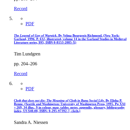
Record
PDF
The Legend of Guy of Warwick
. By Velma Bourgeois Richmond. (New York:
Garland, 1996. P. 632, illustrated, volume 14 in the Garland Studies in Medieval
Literature series, $95, ISBN 0-8153-2085-X)
Tim Lundgren
pp. 204–206
Record
PDF
Cloth that does not die: The Meaning of Cloth in Bunu Social Life
. By Elisha P.
Renne. (Seattle and Washington: University of Washington Press, 1995. Pp XXI
+ 269, 34 illus., 9 in colour, map, tables, notes, appendix, glossary, bibliography
index, US $40.00, ISBN: 0-295-97392-7, cloth.)
Sandra A. Niessen