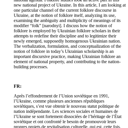
new national project of Ukraine. In this article, I am looking at
one particular channel of the current folklore discourse in
Ukraine, at the notion of folklore itself, analyzing its use,
examining the ambiguity and multiplicity of meanings of its
modifier “folk” [narodnyi]. I discuss how the notion of
folklore is employed by Ukrainian folklore scholars in their
attempts to redefine their discipline and to legitimize their
newly emerged, supposedly homogenous Ukrainian nation.
The verbalization, formulation, and conceptualization of the
notion of folklore in today’s Ukrainian scholarship is an
important discursive practice, making Ukrainian folklore an
element of national property, and contributing to the nation-
building processes.
FR:
Après l’effondrement de l’Union soviétique en 1991,
l’Ukraine, comme plusieurs anciennes républiques
soviétiques, s’est vue obtenir le nouveau statut politique de
nation indépendante. Les sciences sociales et humaines de
l’Ukraine se sont fortement dissociées de l’héritage de l’État
soviétique et ont confronté le besoin de promouvoir leurs
propres projets de revitalisation culturelle, qui est, cette fois,