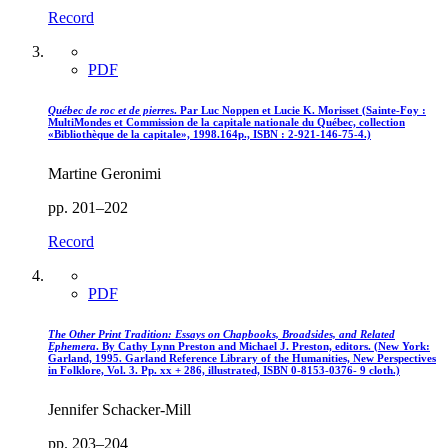
Record
PDF
Québec de roc et de pierres
. Par Luc Noppen et Lucie K. Morisset (Sainte-Foy :
MultiMondes et Commission de la capitale nationale du Québec, collection
«Bibliothèque de la capitale», 1998.164p., ISBN : 2-921-146-75-4.)
Martine Geronimi
pp. 201–202
Record
PDF
The Other Print Tradition: Essays on Chapbooks, Broadsides, and Related
Ephemera
. By Cathy Lynn Preston and Michael J. Preston, editors. (New York:
Garland, 1995. Garland Reference Library of the Humanities, New Perspectives
in Folklore, Vol. 3. Pp. xx + 286, illustrated, ISBN 0-8153-0376- 9 cloth.)
Jennifer Schacker-Mill
pp. 203–204