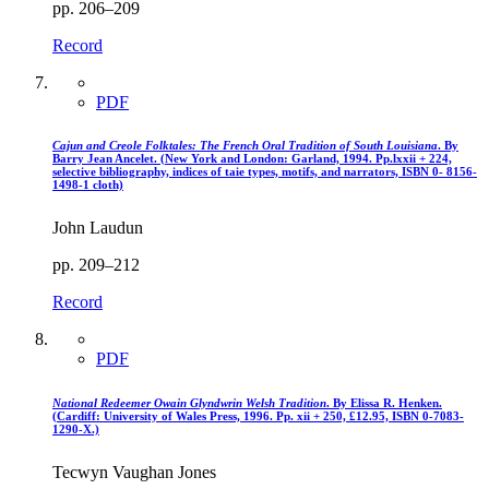
pp. 206–209
Record
PDF
Cajun and Creole Folktales: The French Oral Tradition of South Louisiana
. By
Barry Jean Ancelet. (New York and London: Garland, 1994. Pp.lxxii + 224,
selective bibliography, indices of taie types, motifs, and narrators, ISBN 0- 8156-
1498-1 cloth)
John Laudun
pp. 209–212
Record
PDF
National Redeemer Owain Glyndwrin Welsh Tradition
. By Elissa R. Henken.
(Cardiff: University of Wales Press, 1996. Pp. xii + 250, £12.95, ISBN 0-7083-
1290-X.)
Tecwyn Vaughan Jones