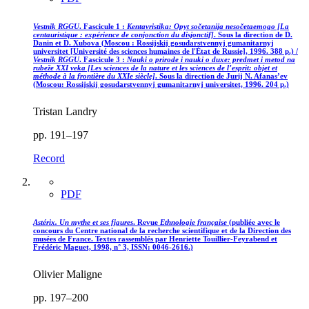
Vestnik RGGU
. Fascicule 1 :
Kentavristika: Opyt sočetanija nesočetaemogo [La
centauristique : expérience de conjonction du disjonctif]
. Sous la direction de D.
Danin et D. Xubova (Moscou : Rossijskij gosudarstvennyj gumanitarnyj
universitet [Université des sciences humaines de l'État de Russie], 1996. 388 p.) /
Vestnik RGGU
. Fascicule 3 :
Nauki o prirode i nauki o duxe: predmet i metod na
rubeže XXI veka [Les sciences de la nature et les sciences de l’esprit: objet et
méthode à la frontière du XXIe siècle]
. Sous la direction de Jurij N. Afanas’ev
(Moscou: Rossijskij gosudarstvennyj gumanitarnyj universitet, 1996. 204 p.)
Tristan Landry
pp. 191–197
Record
PDF
Astérix. Un mythe et ses figures
. Revue
Ethnologie française
(publiée avec le
concours du Centre national de la recherche scientifique et de la Direction des
musées de France. Textes rassemblés par Henriette Touillier-Feyrabend et
Frédéric Maguet, 1998, n° 3, ISSN: 0046-2616.)
Olivier Maligne
pp. 197–200