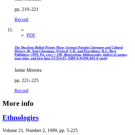
pp. 219–221
Record
PDF
The Shocking Ballad Picture Show: German Popular Literature and Cultural
His
tory. By Tom Cheesman. (Oxford, U.K. and Providence, R.I.: Berg
Publishers, 1994. Pp. xxxv + 240, illustrations, bibliography, indices of names,
song titles, and first lines US $54.95, ISBN 0-85496-893-8 cloth)
Jamie Moreira
pp. 221–225
Record
More info
Ethnologies
Volume 21, Number 2, 1999, pp. 5-225