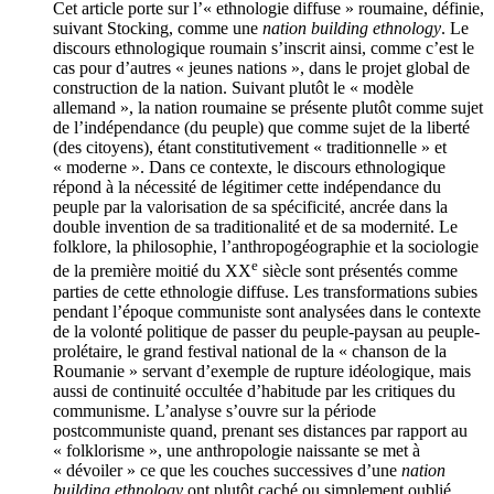
Cet article porte sur l’« ethnologie diffuse » roumaine, définie,
suivant Stocking, comme une
nation building ethnology
. Le
discours ethnologique roumain s’inscrit ainsi, comme c’est le
cas pour d’autres « jeunes nations », dans le projet global de
construction de la nation. Suivant plutôt le « modèle
allemand », la nation roumaine se présente plutôt comme sujet
de l’indépendance (du peuple) que comme sujet de la liberté
(des citoyens), étant constitutivement « traditionnelle » et
« moderne ». Dans ce contexte, le discours ethnologique
répond à la nécessité de légitimer cette indépendance du
peuple par la valorisation de sa spécificité, ancrée dans la
double invention de sa traditionalité et de sa modernité. Le
folklore, la philosophie, l’anthropogéographie et la sociologie
e
de la première moitié du XX
siècle sont présentés comme
parties de cette ethnologie diffuse. Les transformations subies
pendant l’époque communiste sont analysées dans le contexte
de la volonté politique de passer du peuple-paysan au peuple-
prolétaire, le grand festival national de la « chanson de la
Roumanie » servant d’exemple de rupture idéologique, mais
aussi de continuité occultée d’habitude par les critiques du
communisme. L’analyse s’ouvre sur la période
postcommuniste quand, prenant ses distances par rapport au
« folklorisme », une anthropologie naissante se met à
« dévoiler » ce que les couches successives d’une
nation
building ethnology
ont plutôt caché ou simplement oublié.