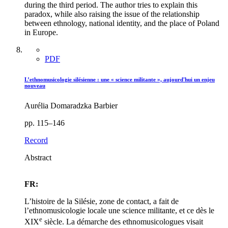
during the third period. The author tries to explain this
paradox, while also raising the issue of the relationship
between ethnology, national identity, and the place of Poland
in Europe.
PDF
L’ethnomusicologie silésienne : une « science militante », aujourd'hui un enjeu
nouveau
Aurélia Domaradzka Barbier
pp. 115–146
Record
Abstract
FR:
L’histoire de la Silésie, zone de contact, a fait de
l’ethnomusicologie locale une science militante, et ce dès le
e
XIX
siècle. La démarche des ethnomusicologues visait