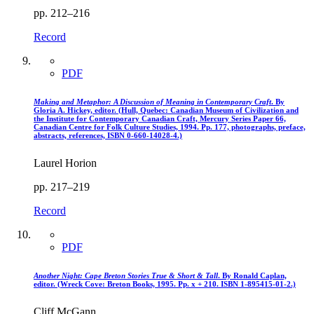
pp. 212–216
Record
PDF
Making and Metaphor: A Discussion of Meaning in Contemporary Craft
. By
Gloria A. Hickey, editor. (Hull, Quebec: Canadian Museum of Civilization and
the Institute for Contemporary Canadian Craft, Mercury Series Paper 66,
Canadian Centre for Folk Culture Studies, 1994. Pp. 177, photographs, preface,
abstracts, references, ISBN 0-660-14028-4.)
Laurel Horion
pp. 217–219
Record
PDF
Another Night: Cape Breton Stories True & Short & Tall
. By Ronald Caplan,
editor. (Wreck Cove: Breton Books, 1995. Pp. x + 210. ISBN 1-895415-01-2.)
Cliff McGann