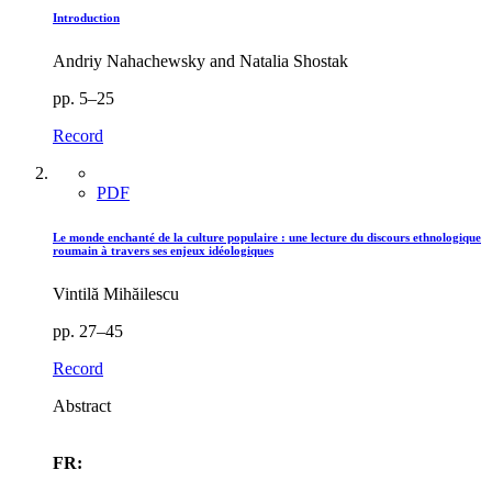
Introduction
Andriy Nahachewsky and Natalia Shostak
pp. 5–25
Record
PDF
Le monde enchanté de la culture populaire : une lecture du discours ethnologique
roumain à travers ses enjeux idéologiques
Vintilă Mihăilescu
pp. 27–45
Record
Abstract
FR: