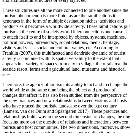
and architectural structures of every style, etc.
These structures are all the more connected to one another since the
tourism phenomenon is more fluid, as are the ramifications it
generates in the form of multiple destination niches, activities and
products as it becomes a worldwide activity. These ramifications put
tourism at the centre of society-world interconnections and cause it
to attach itself to and be interpreted by objects, systems, machines,
political powers, bureaucracy, social relations, media, heritage,
visitors and visits, social and cultural values, etc. According to
Franklin (2007), this multifaceted and dendritic dynamic of tourist
activity is combined with its spatial versatility to the extent that it
appears in a variety of spaces from city to village, the rural area, the
seaside resort, farms and agricultural land, museums and historical
sites.
Therefore, the agency of tourism, its ability to act and to change the
world while at the same time being the object and product of
changes that affect it, has also been studied from the perspective of
the new practices and new relationships between visitors and hosts
who have graced the touristic landscape over the past century
(Lamers, van der Duim and Spaargaren 2017). These practices and
relationships hold sway in the second dimension of changes, the one
focusing more on the question of relations and interactions between
tourists and host communities. The two dimensions, moreover, show
tourism in the two aspects that can most aptly define it today,