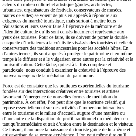
acteurs du milieu culturel et artistique (guides, architectes,
urbanistes, organisateurs de festivals, conservateurs de musées,
maires de villes) se voient de plus en appelés à répondre aux
exigences du marché touristique, mais surtout à mettre leurs
réalisations et leurs savoir-faire à l’épreuve de la mémoire et de
l’identité culturelle qu’ils sont censés incarner et représenter aux
yeux des touristes. Pour ce faire, ils se doivent de porter la double
casquette d’incitateurs à la créativité vis-à-vis des touristes et celle de
conservateurs des traditions ancestrales pour les sociétés hôtes. En
d’autres termes, ils sont appelés à protéger le patrimoine et en même
temps à le diffuser et à le vulgariser, entre autres par la créativité et la
tourismification. Cette tâche, qui est à la fois complexe et
paradoxale, nous conduit à examiner la créativité à l’épreuve des
nouveaux enjeux de la médiation du patrimoine.
Force est de constater que les pratiques expérientielles du tourisme
fondées sur des interactions créatives entre touristes et artistes
favorisent l’émergence de nouvelles formes de médiation du
patrimoine. À cet effet, l’on peut dire que le tourisme créatif, qui
repose essentiellement sur des activités d’immersion interactives
entre le tourisme et le milieu d’accueil, augure d’une manière ou
d’une autre de la disparition du profil traditionnel du médiateur en
tant qu’intermédiaire et trait d’union entre la destination et le visiteur.
Ce faisant, il annonce la naissance du touriste guide de lui-même et
artiste-artisan de sa propre expérience. L’on peut même dire qu’il