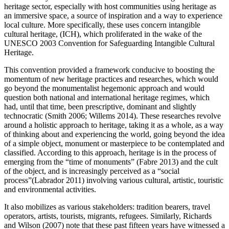
heritage sector, especially with host communities using heritage as
an immersive space, a source of inspiration and a way to experience
local culture. More specifically, these uses concern intangible
cultural heritage, (ICH), which proliferated in the wake of the
UNESCO 2003 Convention for Safeguarding Intangible Cultural
Heritage.
This convention provided a framework conducive to boosting the
momentum of new heritage practices and researches, which would
go beyond the monumentalist hegemonic approach and would
question both national and international heritage regimes, which
had, until that time, been prescriptive, dominant and slightly
technocratic (Smith 2006; Willems 2014). These researches revolve
around a holistic approach to heritage, taking it as a whole, as a way
of thinking about and experiencing the world, going beyond the idea
of a simple object, monument or masterpiece to be contemplated and
classified. According to this approach, heritage is in the process of
emerging from the “time of monuments” (Fabre 2013) and the cult
of the object, and is increasingly perceived as a “social
process”(Labrador 2011) involving various cultural, artistic, touristic
and environmental activities.
It also mobilizes as various stakeholders: tradition bearers, travel
operators, artists, tourists, migrants, refugees. Similarly, Richards
and Wilson (2007) note that these past fifteen years have witnessed a