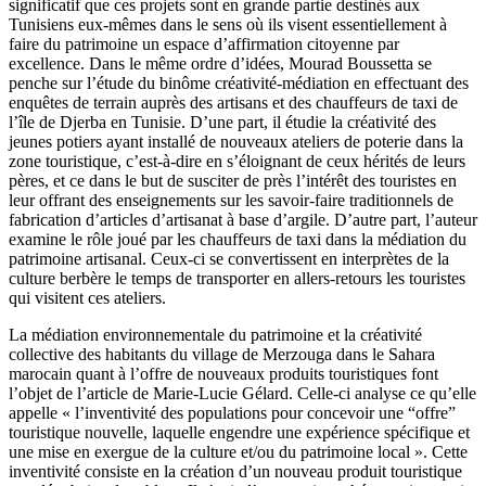
significatif que ces projets sont en grande partie destinés aux
Tunisiens eux-mêmes dans le sens où ils visent essentiellement à
faire du patrimoine un espace d’affirmation citoyenne par
excellence. Dans le même ordre d’idées, Mourad Boussetta se
penche sur l’étude du binôme créativité-médiation en effectuant des
enquêtes de terrain auprès des artisans et des chauffeurs de taxi de
l’île de Djerba en Tunisie. D’une part, il étudie la créativité des
jeunes potiers ayant installé de nouveaux ateliers de poterie dans la
zone touristique, c’est-à-dire en s’éloignant de ceux hérités de leurs
pères, et ce dans le but de susciter de près l’intérêt des touristes en
leur offrant des enseignements sur les savoir-faire traditionnels de
fabrication d’articles d’artisanat à base d’argile. D’autre part, l’auteur
examine le rôle joué par les chauffeurs de taxi dans la médiation du
patrimoine artisanal. Ceux-ci se convertissent en interprètes de la
culture berbère le temps de transporter en allers-retours les touristes
qui visitent ces ateliers.
La médiation environnementale du patrimoine et la créativité
collective des habitants du village de Merzouga dans le Sahara
marocain quant à l’offre de nouveaux produits touristiques font
l’objet de l’article de Marie-Lucie Gélard. Celle-ci analyse ce qu’elle
appelle « l’inventivité des populations pour concevoir une “offre”
touristique nouvelle, laquelle engendre une expérience spécifique et
une mise en exergue de la culture et/ou du patrimoine local ». Cette
inventivité consiste en la création d’un nouveau produit touristique