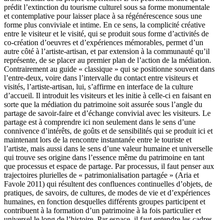
prédit l’extinction du tourisme culturel sous sa forme monumentale
et contemplative pour laisser place à sa régénérescence sous une
forme plus conviviale et intime. En ce sens, la complicité créative
entre le visiteur et le visité, qui se produit sous forme d’activités de
co-création d’oeuvres et d’expériences mémorables, permet d’un
autre côté à l’artiste-artisan, et par extension à la communauté qu’il
représente, de se placer au premier plan de l’action de la médiation.
Contrairement au guide « classique » qui se positionne souvent dans
l’entre-deux, voire dans l’intervalle du contact entre visiteurs et
visités, l’artiste-artisan, lui, s’affirme en interface de la culture
d’accueil. Il introduit les visiteurs et les initie à celle-ci en faisant en
sorte que la médiation du patrimoine soit assurée sous l’angle du
partage de savoir-faire et d’échange convivial avec les visiteurs. Le
partage est à comprendre ici non seulement dans le sens d’une
connivence d’intérêts, de goûts et de sensibilités qui se produit ici et
maintenant lors de la rencontre instantanée entre le touriste et
l’artiste, mais aussi dans le sens d’une valeur humaine et universelle
qui trouve ses origine dans l’essence même du patrimoine en tant
que processus et espace de partage. Par processus, il faut penser aux
trajectoires plurielles de « patrimonialisation partagée » (Aria et
Favole 2011) qui résultent des confluences continuelles d’objets, de
pratiques, de savoirs, de cultures, de modes de vie et d’expériences
humaines, en fonction desquelles différents groupes participent et
contribuent à la formation d’un patrimoine à la fois particulier et
universel le long de l’histoire. Par espace, il faut entendre les cadres