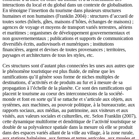
interactions du local et du global dans un contexte de globalisation.
En témoigne l’insertion du tourisme dans plusieurs structures
humaines et non humaines (Franklin 2004) : structures d’accueil de
toutes sortes (hôtels, gîtes, maisons d’hôtes, échanges de maisons) ;
agences de voyage et moyens de transport variés terrestres, aériens
et maritimes ; organismes de développement gouvernementaux et
non gouvernementaux ; publications et supports de communication
diversifiés écrits, audiovisuels et numériques ; institutions
financières, argent et devises de toutes provenances ; territoires,
paysages et architectures de tous les styles, etc.
Ces structures sont d’autant plus connectées les unes aux autres que
le phénomène touristique est plus fluide, de même que les
ramifications qu’il génère sous forme de niches multiples de
destinations, d’activités et de produits au fur et à mesure de sa
propagation à l’échelle de la planète. Ce sont des ramifications qui
placent le tourisme au coeur des interconnexions de la société-
monde et font en sorte qu’il se rattache et s’articule aux objets, aux
systèmes, aux machines, au pouvoir politique, à la bureaucratie, aux
rapports sociaux, aux médias, au patrimoine, aux visiteurs et aux
visités, aux valeurs sociales et culturelles, etc. Selon Franklin (2007),
cette dynamique multiforme et dendritique de l’activité touristique se
double de sa polyvalence spatiale dans la mesure où elle se produit
dans des espaces variés allant de la ville au village, à la zone rurale,
aux stations balnéaires, aux fermes et terres agricoles, aux musées et