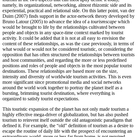
namely, its organizational, networking, almost rhizomic side and its
experiential, practical and relational side. On this latter point, van der
Duim (2007) finds support in the actor-network theory developed by
Bruno Latour (2005) to advance the idea of a
tourismscape
which
would be brought to life by the relationships cultivated between
people and objects in any space-time context marked by tourist
activity. It could be added that it is not at all easy to envision the
content of these relationships, as was the case previously, in terms of
what would or would not be considered touristic, or considering the
opposition that has often structured the relationships between tourists
and host communities, and regarding the more or less predefined
positions and roles of people and objects in the most popular tourist
destinations. These relationships are based more on the size,
intensity and diversity of worldwide tourism activities. This is even
more significant since promotional media and social networks
around the world work together to portray the planet itself as a
bursting, brimming tourist destination, where everything is
organized to satisfy tourist expectations.
This touristic expansion of the planet has not only made tourism a
highly effective mega-driver of globalization, but has also pushed
tourism to reinvent itself outside the old antagonistic paradigms that
defined it. For example, the “old” definition of tourism as a desire to
escape the routine of daily life with the prospect of encountering an
extraordinary world, more or less far from home, is not required