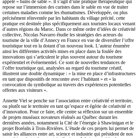
appelé « bains de sable ». Il s’agit d’une pratique thérapeutique qui
repose sur l’immersion des curistes dans le sable en vue de traiter
certaines maladies comme les rhumatismes. Développée, ou plus
précisément réinventée par les habitants du village précité, cette
pratique est destinée plus spécifiquement aux touristes locaux venant
d’autres régions du Maroc. Dans ce même ordre d’idées de créativité
collective, Nicolas Navarro étudie les stratégies des acteurs du
tourisme de la ville d’Annecy en France en vue de diversifier l’offre
touristique tout en la dotant d’un nouveau look. L’auteur énumère
ainsi les différentes activités mises en place dans la foulée des
innovations qui s’articulent le plus souvent autour du tourisme
expérientiel et événementiel. Ce sont de nouvelles tendances de
l’offre touristique qui, analysées au regard du tourisme créatif,
illustrent une double dynamique : « la mise en place d’infrastructures
en tant que dispositifs de rencontre avec l’habitant » et « la
convocation du symbolique au travers des expériences potentielles
offertes aux visiteurs ».
Annette Viel se penche sur l’association entre créativité et territoire,
ou plutôt sur le territoire en tant qu’espace et égérie de créativité et
d’innovation. Pour ce faire, elle centre sa réflexion sur un ensemble
de projets muséaux novateurs réalisés au Québec durant les
dernières années, notamment la Cité de l’énergie à Shawinigan et le
projet Boréalis à Trois-Rivières. L’étude de ces projets lui permet de
saisir les alliances entre art, science et industrie qui président de nos