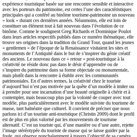
expérience touristique basée sur une rencontre sensible et interactive
avec les porteurs du patrimoine, est certes l’une des caractéristiques
principales qui a conféré au binôme tourisme-patrimoine un nouveau
« look » durant ces dernières années. Néanmoins, elle est loin de
constituer un élément tout à fait nouveau dans l’évolution de ce
binôme. Comme le soulignent Greg Richards et Dominique Poulot
dans leurs articles respectifs publiés dans ce numéro thématique, elle
trouve ses origines dans la tradition du Grand Tour, quand les jeunes
« gentlemen » de l’époque de la Renaissance visitaient les sites et
monuments de l’Antiquité dans le but de s’inspirer du génie créatif
des anciens. Le nouveau dans ce « retour » post-touristique à la
créativité ne réside donc pas dans le désir d’apprendre ou de
s’inspirer du patrimoine dans sa forme objectale ou monumentale,
mais plutôt dans la rencontre à établir avec les communautés
patrimoniales. En d’autres termes, la créativité chez le touriste
d’aujourd’hui n’est pas motivée par la quête d’un modèle à imiter ou
à prendre pour une incarnation d’une beauté originelle à chérir et à
contempler, mais beaucoup plus par la volonté de couper avec tout
modèle, plus particulièrement avec le modèle suiviste du tourisme de
masse, tant balnéaire que culturel. Il convient de préciser que nous
parlons ici d’un touriste anti-touristique (Christin 2009) dont le profil
est de plus en plus valorisé par les mouvements de tourisme
alternatif. C’est un touriste qui, d’une manière ou d’une autre, rejette
l’image stéréotypée du touriste de masse qui se laisse guider par la
foule, qui observe nonchalamment à travers l’objectif de sa caméra