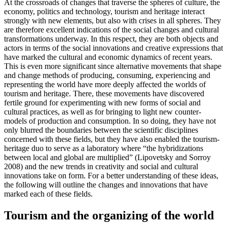
At the crossroads of changes that traverse the spheres of culture, the
economy, politics and technology, tourism and heritage interact
strongly with new elements, but also with crises in all spheres. They
are therefore excellent indications of the social changes and cultural
transformations underway. In this respect, they are both objects and
actors in terms of the social innovations and creative expressions that
have marked the cultural and economic dynamics of recent years.
This is even more significant since alternative movements that shape
and change methods of producing, consuming, experiencing and
representing the world have more deeply affected the worlds of
tourism and heritage. There, these movements have discovered
fertile ground for experimenting with new forms of social and
cultural practices, as well as for bringing to light new counter-
models of production and consumption. In so doing, they have not
only blurred the boundaries between the scientific disciplines
concerned with these fields, but they have also enabled the tourism-
heritage duo to serve as a laboratory where “the hybridizations
between local and global are multiplied” (Lipovetsky and Sorroy
2008) and the new trends in creativity and social and cultural
innovations take on form. For a better understanding of these ideas,
the following will outline the changes and innovations that have
marked each of these fields.
Tourism and the organizing of the world