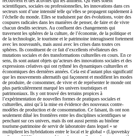
recouvrent et des activités qui les animent. Qu’elles soient
scientifiques, sociales ou professionnelles, les innovations dans ces
secteurs sont d’une intensité telle qu’elles se propagent rapidement à
l’échelle du monde. Elles se traduisent par des évolutions, voire des
coupures radicales dans les manières de penser, de faire et de vivre
chacun desdits secteurs. Au confluent des changements qui
traversent les sphères de la culture, de l’économie, de la politique et
de la technologie, le tourisme et le patrimoine interagissent fortement
avec les nouveautés, mais aussi avec les crises dans toutes ces
sphères. Ils constituent de ce fait d’excellents révélateurs des
mutations sociales et des transformations culturelles en cours. En ce
sens, ils sont autant objets qu’acteurs des innovations sociales et des
expressions créatives qui ont rythmé les dynamiques culturelles et
économiques des dernières années. Cela est d’autant plus significatif
que les mouvements alternatifs qui façonnent et modifient les modes
de produire, de consommer, de vivre et de représenter le monde ont
plus particulièrement marqué les univers touristiques et
patrimoniaux. Ils y ont trouvé des terrains propices à
l’expérimentation de nouvelles formes de pratiques sociales et
culturelles, ainsi qu’à la mise en évidence des nouveaux contre-
modèles de production et de consommation. Ce faisant, ils ont non
seulement dilué les frontières entre les disciplines scientifiques se
penchant sur ces univers, mais ils ont aussi permis au binôme
tourisme-patrimoine de servir de laboratoire dans lequel « se
multiplient les hybridations entre le local et le global » (Lipovetsky