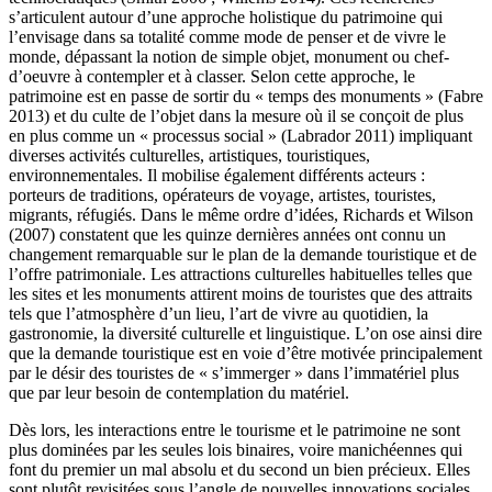
s’articulent autour d’une approche holistique du patrimoine qui
l’envisage dans sa totalité comme mode de penser et de vivre le
monde, dépassant la notion de simple objet, monument ou chef-
d’oeuvre à contempler et à classer. Selon cette approche, le
patrimoine est en passe de sortir du « temps des monuments » (Fabre
2013) et du culte de l’objet dans la mesure où il se conçoit de plus
en plus comme un « processus social » (Labrador 2011) impliquant
diverses activités culturelles, artistiques, touristiques,
environnementales. Il mobilise également différents acteurs :
porteurs de traditions, opérateurs de voyage, artistes, touristes,
migrants, réfugiés. Dans le même ordre d’idées, Richards et Wilson
(2007) constatent que les quinze dernières années ont connu un
changement remarquable sur le plan de la demande touristique et de
l’offre patrimoniale. Les attractions culturelles habituelles telles que
les sites et les monuments attirent moins de touristes que des attraits
tels que l’atmosphère d’un lieu, l’art de vivre au quotidien, la
gastronomie, la diversité culturelle et linguistique. L’on ose ainsi dire
que la demande touristique est en voie d’être motivée principalement
par le désir des touristes de « s’immerger » dans l’immatériel plus
que par leur besoin de contemplation du matériel.
Dès lors, les interactions entre le tourisme et le patrimoine ne sont
plus dominées par les seules lois binaires, voire manichéennes qui
font du premier un mal absolu et du second un bien précieux. Elles
sont plutôt revisitées sous l’angle de nouvelles innovations sociales