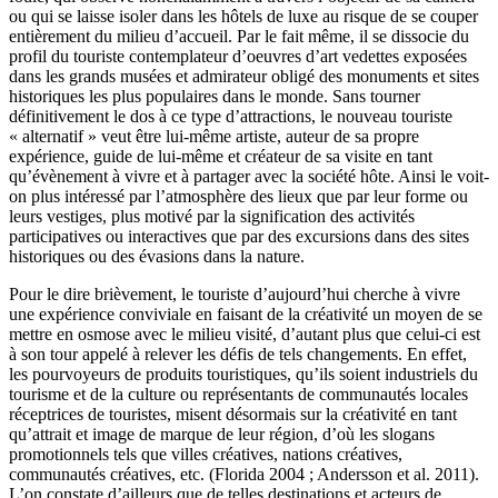
ou qui se laisse isoler dans les hôtels de luxe au risque de se couper
entièrement du milieu d’accueil. Par le fait même, il se dissocie du
profil du touriste contemplateur d’oeuvres d’art vedettes exposées
dans les grands musées et admirateur obligé des monuments et sites
historiques les plus populaires dans le monde. Sans tourner
définitivement le dos à ce type d’attractions, le nouveau touriste
« alternatif » veut être lui-même artiste, auteur de sa propre
expérience, guide de lui-même et créateur de sa visite en tant
qu’évènement à vivre et à partager avec la société hôte. Ainsi le voit-
on plus intéressé par l’atmosphère des lieux que par leur forme ou
leurs vestiges, plus motivé par la signification des activités
participatives ou interactives que par des excursions dans des sites
historiques ou des évasions dans la nature.
Pour le dire brièvement, le touriste d’aujourd’hui cherche à vivre
une expérience conviviale en faisant de la créativité un moyen de se
mettre en osmose avec le milieu visité, d’autant plus que celui-ci est
à son tour appelé à relever les défis de tels changements. En effet,
les pourvoyeurs de produits touristiques, qu’ils soient industriels du
tourisme et de la culture ou représentants de communautés locales
réceptrices de touristes, misent désormais sur la créativité en tant
qu’attrait et image de marque de leur région, d’où les slogans
promotionnels tels que villes créatives, nations créatives,
communautés créatives, etc. (Florida 2004 ; Andersson et al. 2011).
L’on constate d’ailleurs que de telles destinations et acteurs de