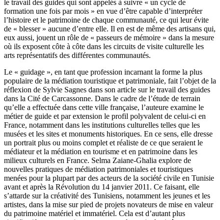
le travail des guides qui sont appelés à suivre « un cycle de
formation une fois par mois » en vue d’être capable d’interpréter
l’histoire et le patrimoine de chaque communauté, ce qui leur évite
de « blesser » aucune d’entre elle. Il en est de même des artisans qui,
eux aussi, jouent un rôle de « passeurs de mémoire » dans la mesure
où ils exposent côte à côte dans les circuits de visite culturelle les
arts représentatifs des différentes communautés.
Le « guidage », en tant que profession incarnant la forme la plus
populaire de la médiation touristique et patrimoniale, fait l’objet de la
réflexion de Sylvie Sagnes dans son article sur le travail des guides
dans la Cité de Carcassonne. Dans le cadre de l’étude de terrain
qu’elle a effectuée dans cette ville française, l’auteure examine le
métier de guide et par extension le profil polyvalent de celui-ci en
France, notamment dans les institutions culturelles telles que les
musées et les sites et monuments historiques. En ce sens, elle dresse
un portrait plus ou moins complet et réaliste de ce que seraient le
médiateur et la médiation en tourisme et en patrimoine dans les
milieux culturels en France. Selma Zaiane-Ghalia explore de
nouvelles pratiques de médiation patrimoniales et touristiques
menées pour la plupart par des acteurs de la société civile en Tunisie
avant et après la Révolution du 14 janvier 2011. Ce faisant, elle
s’attarde sur la créativité des Tunisiens, notamment les jeunes et les
artistes, dans la mise sur pied de projets novateurs de mise en valeur
du patrimoine matériel et immatériel. Cela est d’autant plus