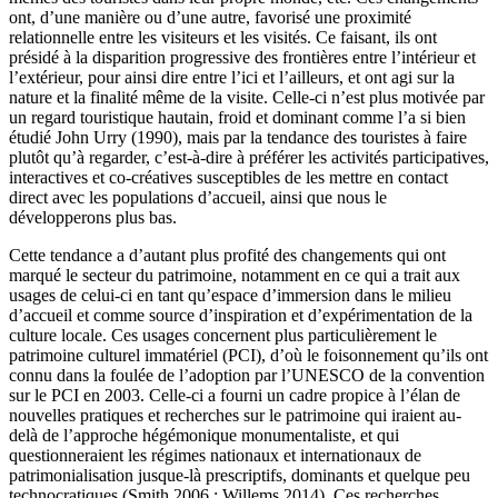
ont, d’une manière ou d’une autre, favorisé une proximité
relationnelle entre les visiteurs et les visités. Ce faisant, ils ont
présidé à la disparition progressive des frontières entre l’intérieur et
l’extérieur, pour ainsi dire entre l’ici et l’ailleurs, et ont agi sur la
nature et la finalité même de la visite. Celle-ci n’est plus motivée par
un regard touristique hautain, froid et dominant comme l’a si bien
étudié John Urry (1990), mais par la tendance des touristes à faire
plutôt qu’à regarder, c’est-à-dire à préférer les activités participatives,
interactives et co-créatives susceptibles de les mettre en contact
direct avec les populations d’accueil, ainsi que nous le
développerons plus bas.
Cette tendance a d’autant plus profité des changements qui ont
marqué le secteur du patrimoine, notamment en ce qui a trait aux
usages de celui-ci en tant qu’espace d’immersion dans le milieu
d’accueil et comme source d’inspiration et d’expérimentation de la
culture locale. Ces usages concernent plus particulièrement le
patrimoine culturel immatériel (PCI), d’où le foisonnement qu’ils ont
connu dans la foulée de l’adoption par l’UNESCO de la convention
sur le PCI en 2003. Celle-ci a fourni un cadre propice à l’élan de
nouvelles pratiques et recherches sur le patrimoine qui iraient au-
delà de l’approche hégémonique monumentaliste, et qui
questionneraient les régimes nationaux et internationaux de
patrimonialisation jusque-là prescriptifs, dominants et quelque peu
technocratiques (Smith 2006 ; Willems 2014). Ces recherches