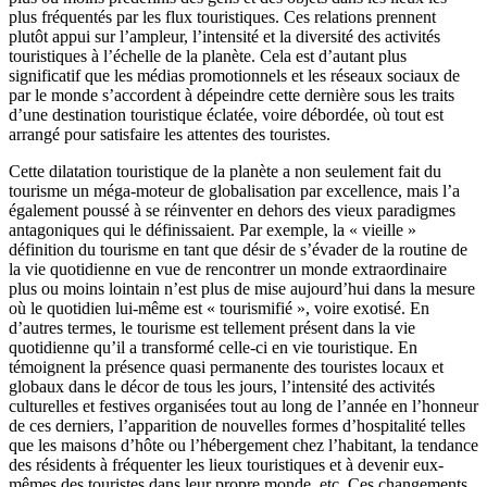
plus fréquentés par les flux touristiques. Ces relations prennent
plutôt appui sur l’ampleur, l’intensité et la diversité des activités
touristiques à l’échelle de la planète. Cela est d’autant plus
significatif que les médias promotionnels et les réseaux sociaux de
par le monde s’accordent à dépeindre cette dernière sous les traits
d’une destination touristique éclatée, voire débordée, où tout est
arrangé pour satisfaire les attentes des touristes.
Cette dilatation touristique de la planète a non seulement fait du
tourisme un méga-moteur de globalisation par excellence, mais l’a
également poussé à se réinventer en dehors des vieux paradigmes
antagoniques qui le définissaient. Par exemple, la « vieille »
définition du tourisme en tant que désir de s’évader de la routine de
la vie quotidienne en vue de rencontrer un monde extraordinaire
plus ou moins lointain n’est plus de mise aujourd’hui dans la mesure
où le quotidien lui-même est « tourismifié », voire exotisé. En
d’autres termes, le tourisme est tellement présent dans la vie
quotidienne qu’il a transformé celle-ci en vie touristique. En
témoignent la présence quasi permanente des touristes locaux et
globaux dans le décor de tous les jours, l’intensité des activités
culturelles et festives organisées tout au long de l’année en l’honneur
de ces derniers, l’apparition de nouvelles formes d’hospitalité telles
que les maisons d’hôte ou l’hébergement chez l’habitant, la tendance
des résidents à fréquenter les lieux touristiques et à devenir eux-
mêmes des touristes dans leur propre monde, etc. Ces changements