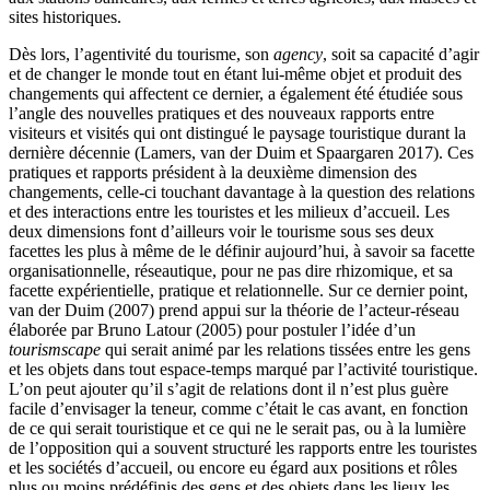
sites historiques.
Dès lors, l’agentivité du tourisme, son
agency
, soit sa capacité d’agir
et de changer le monde tout en étant lui-même objet et produit des
changements qui affectent ce dernier, a également été étudiée sous
l’angle des nouvelles pratiques et des nouveaux rapports entre
visiteurs et visités qui ont distingué le paysage touristique durant la
dernière décennie (Lamers, van der Duim et Spaargaren 2017). Ces
pratiques et rapports président à la deuxième dimension des
changements, celle-ci touchant davantage à la question des relations
et des interactions entre les touristes et les milieux d’accueil. Les
deux dimensions font d’ailleurs voir le tourisme sous ses deux
facettes les plus à même de le définir aujourd’hui, à savoir sa facette
organisationnelle, réseautique, pour ne pas dire rhizomique, et sa
facette expérientielle, pratique et relationnelle. Sur ce dernier point,
van der Duim (2007) prend appui sur la théorie de l’acteur-réseau
élaborée par Bruno Latour (2005) pour postuler l’idée d’un
tourismscape
qui serait animé par les relations tissées entre les gens
et les objets dans tout espace-temps marqué par l’activité touristique.
L’on peut ajouter qu’il s’agit de relations dont il n’est plus guère
facile d’envisager la teneur, comme c’était le cas avant, en fonction
de ce qui serait touristique et ce qui ne le serait pas, ou à la lumière
de l’opposition qui a souvent structuré les rapports entre les touristes
et les sociétés d’accueil, ou encore eu égard aux positions et rôles
plus ou moins prédéfinis des gens et des objets dans les lieux les