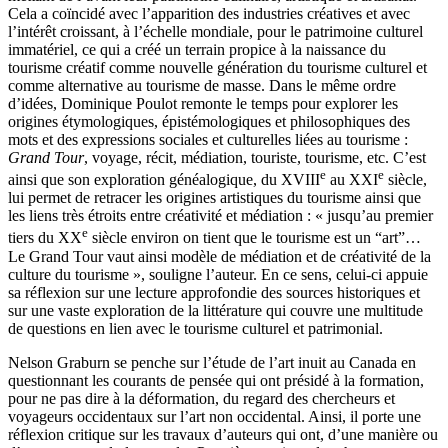
Cela a coïncidé avec l’apparition des industries créatives et avec
l’intérêt croissant, à l’échelle mondiale, pour le patrimoine culturel
immatériel, ce qui a créé un terrain propice à la naissance du
tourisme créatif comme nouvelle génération du tourisme culturel et
comme alternative au tourisme de masse. Dans le même ordre
d’idées, Dominique Poulot remonte le temps pour explorer les
origines étymologiques, épistémologiques et philosophiques des
mots et des expressions sociales et culturelles liées au tourisme :
Grand Tour
, voyage, récit, médiation, touriste, tourisme, etc. C’est
e
e
ainsi que son exploration généalogique, du XVIII
au XXI
siècle,
lui permet de retracer les origines artistiques du tourisme ainsi que
les liens très étroits entre créativité et médiation : « jusqu’au premier
e
tiers du XX
siècle environ on tient que le tourisme est un “art”…
Le Grand Tour vaut ainsi modèle de médiation et de créativité de la
culture du tourisme », souligne l’auteur. En ce sens, celui-ci appuie
sa réflexion sur une lecture approfondie des sources historiques et
sur une vaste exploration de la littérature qui couvre une multitude
de questions en lien avec le tourisme culturel et patrimonial.
Nelson Graburn se penche sur l’étude de l’art inuit au Canada en
questionnant les courants de pensée qui ont présidé à la formation,
pour ne pas dire à la déformation, du regard des chercheurs et
voyageurs occidentaux sur l’art non occidental. Ainsi, il porte une
réflexion critique sur les travaux d’auteurs qui ont, d’une manière ou