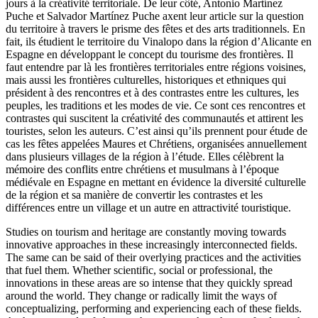
jours à la créativité territoriale. De leur côté, Antonio Martínez
Puche et Salvador Martínez Puche axent leur article sur la question
du territoire à travers le prisme des fêtes et des arts traditionnels. En
fait, ils étudient le territoire du Vinalopo dans la région d’Alicante en
Espagne en développant le concept du tourisme des frontières. Il
faut entendre par là les frontières territoriales entre régions voisines,
mais aussi les frontières culturelles, historiques et ethniques qui
président à des rencontres et à des contrastes entre les cultures, les
peuples, les traditions et les modes de vie. Ce sont ces rencontres et
contrastes qui suscitent la créativité des communautés et attirent les
touristes, selon les auteurs. C’est ainsi qu’ils prennent pour étude de
cas les fêtes appelées Maures et Chrétiens, organisées annuellement
dans plusieurs villages de la région à l’étude. Elles célèbrent la
mémoire des conflits entre chrétiens et musulmans à l’époque
médiévale en Espagne en mettant en évidence la diversité culturelle
de la région et sa manière de convertir les contrastes et les
différences entre un village et un autre en attractivité touristique.
Studies on tourism and heritage are constantly moving towards
innovative approaches in these increasingly interconnected fields.
The same can be said of their overlying practices and the activities
that fuel them. Whether scientific, social or professional, the
innovations in these areas are so intense that they quickly spread
around the world. They change or radically limit the ways of
conceptualizing, performing and experiencing each of these fields.