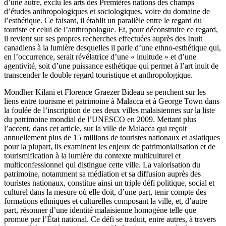
d’une autre, exclu les arts des Premières nations des champs
d’études anthropologiques et sociologiques, voire du domaine de
l’esthétique. Ce faisant, il établit un parallèle entre le regard du
touriste et celui de l’anthropologue. Et, pour déconstruire ce regard,
il revient sur ses propres recherches effectuées auprès des Inuit
canadiens à la lumière desquelles il parle d’une ethno-esthétique qui,
en l’occurrence, serait révélatrice d’une « inuitude » et d’une
agentivité, soit d’une puissance esthétique qui permet à l’art inuit de
transcender le double regard touristique et anthropologique.
Mondher Kilani et Florence Graezer Bideau se penchent sur les
liens entre tourisme et patrimoine à Malacca et à George Town dans
la foulée de l’inscription de ces deux villes malaisiennes sur la liste
du patrimoine mondial de l’UNESCO en 2009. Mettant plus
l’accent, dans cet article, sur la ville de Malacca qui reçoit
annuellement plus de 15 millions de touristes nationaux et asiatiques
pour la plupart, ils examinent les enjeux de patrimonialisation et de
tourismification à la lumière du contexte multiculturel et
multiconfessionnel qui distingue cette ville. La valorisation du
patrimoine, notamment sa médiation et sa diffusion auprès des
touristes nationaux, constitue ainsi un triple défi politique, social et
culturel dans la mesure où elle doit, d’une part, tenir compte des
formations ethniques et culturelles composant la ville, et, d’autre
part, résonner d’une identité malaisienne homogène telle que
promue par l’État national. Ce défi se traduit, entre autres, à travers