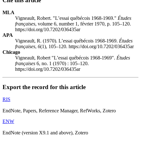
Cite this article
MLA
Vigneault, Robert. "L’essai québécois 1968-1969."
Études
françaises
, volume 6, number 1, février 1970, p. 105–120.
https://doi.org/10.7202/036435ar
APA
Vigneault, R. (1970). L’essai québécois 1968-1969.
Études
françaises
,
6
(1), 105–120. https://doi.org/10.7202/036435ar
Chicago
Vigneault, Robert "L’essai québécois 1968-1969".
Études
françaises
6, no. 1 (1970) : 105–120.
https://doi.org/10.7202/036435ar
Export the record for this article
RIS
EndNote, Papers, Reference Manager, RefWorks, Zotero
ENW
EndNote (version X9.1 and above), Zotero