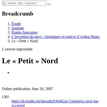
Breadcrumb
Érudit
Journals
Études françaises
L’invention du pays : chroniques et notices d’Arthur Buies
Le « Petit » Nord
L’oeuvre impossible
Le « Petit » Nord
Online publication: June 20, 2007
URI
https://id.erudit.org/iderudit/036462ar
Copied
An error has
occurred