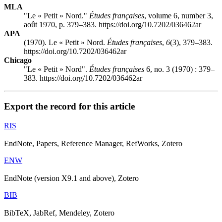
MLA
"Le « Petit » Nord."
Études françaises
, volume 6, number 3,
août 1970, p. 379–383. https://doi.org/10.7202/036462ar
APA
(1970). Le « Petit » Nord.
Études françaises
,
6
(3), 379–383.
https://doi.org/10.7202/036462ar
Chicago
"Le « Petit » Nord".
Études françaises
6, no. 3 (1970) : 379–
383. https://doi.org/10.7202/036462ar
Export the record for this article
RIS
EndNote, Papers, Reference Manager, RefWorks, Zotero
ENW
EndNote (version X9.1 and above), Zotero
BIB
BibTeX, JabRef, Mendeley, Zotero