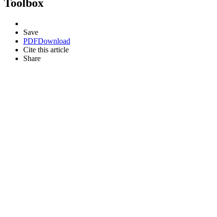
Toolbox
Save
PDF
Download
Cite this article
Share