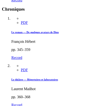
Record
Chroniques
PDF
Le roman — De quelques avatars de Dieu
François Hébert
pp. 345–359
Record
PDF
Le théâtre — Répertoires et laboratoires
Laurent Mailhot
pp. 360–368
Record