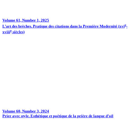
Volume 61, Number 1, 2025
e
L’art des brèches. Pratique des citations dans la Première Modernité (
xvi
-
e
xviii
siècles)
Volume 60, Number 3, 2024
Prier avec style. Esthétique et poétique de la prière de langue d’oïl