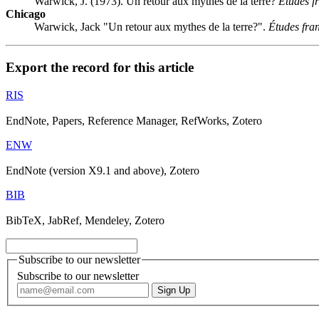
Warwick, J. (1973). Un retour aux mythes de la terre?
Études f
Chicago
Warwick, Jack "Un retour aux mythes de la terre?".
Études fra
Export the record for this article
RIS
EndNote, Papers, Reference Manager, RefWorks, Zotero
ENW
EndNote (version X9.1 and above), Zotero
BIB
BibTeX, JabRef, Mendeley, Zotero
Subscribe to our newsletter
Subscribe to our newsletter