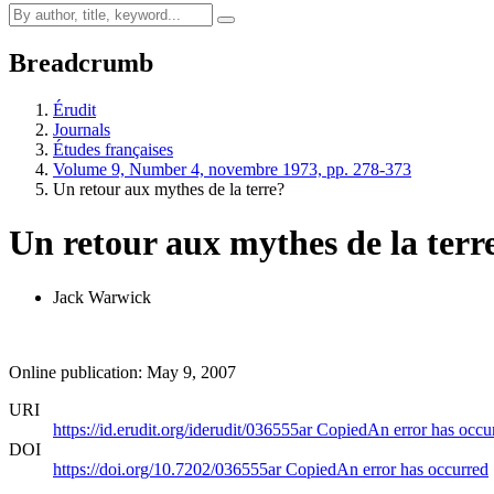
Breadcrumb
Érudit
Journals
Études françaises
Volume 9, Number 4, novembre 1973, pp. 278-373
Un retour aux mythes de la terre?
Un retour aux mythes de la terr
Jack Warwick
Online publication: May 9, 2007
URI
https://id.erudit.org/iderudit/036555ar
Copied
An error has occu
DOI
https://doi.org/10.7202/036555ar
Copied
An error has occurred