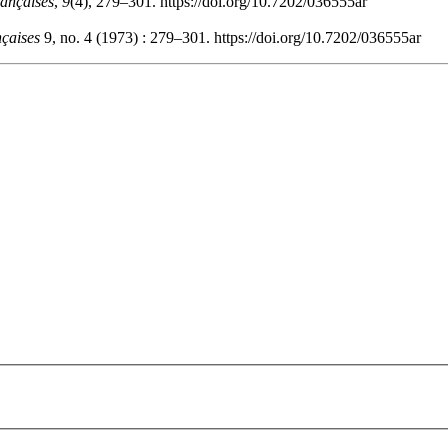
rançaises
,
9
(4), 279–301. https://doi.org/10.7202/036555ar
nçaises
9, no. 4 (1973) : 279–301. https://doi.org/10.7202/036555ar