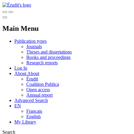
Main Menu
Publication types
Journals
Theses and dissertations
Books and proceedings
Research reports
Log In
About
About
Érudit
Coalition Publica
Open access
Annual report
Advanced Search
EN
Français
English
My Library
Search