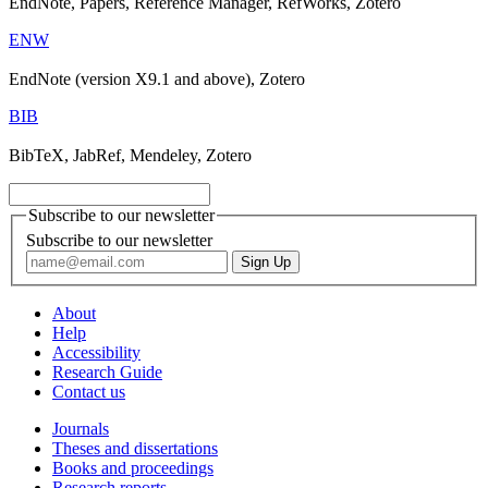
EndNote, Papers, Reference Manager, RefWorks, Zotero
ENW
EndNote (version X9.1 and above), Zotero
BIB
BibTeX, JabRef, Mendeley, Zotero
Subscribe to our newsletter
Subscribe to our newsletter
About
Help
Accessibility
Research Guide
Contact us
Journals
Theses and dissertations
Books and proceedings
Research reports