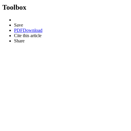
Toolbox
Save
PDF
Download
Cite this article
Share