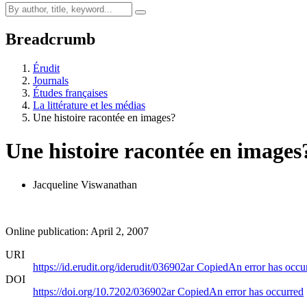
Breadcrumb
Érudit
Journals
Études françaises
La littérature et les médias
Une histoire racontée en images?
Une histoire racontée en images
Jacqueline Viswanathan
Online publication: April 2, 2007
URI
https://id.erudit.org/iderudit/036902ar
Copied
An error has occu
DOI
https://doi.org/10.7202/036902ar
Copied
An error has occurred