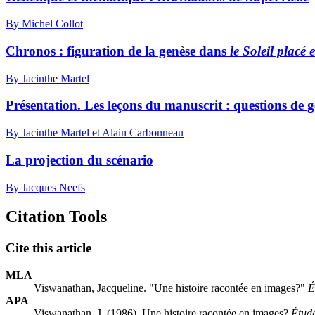
By Michel Collot
Chronos : figuration de la genèse dans
le Soleil placé
By Jacinthe Martel
Présentation. Les leçons du manuscrit : questions de g
By Jacinthe Martel et Alain Carbonneau
La projection du scénario
By Jacques Neefs
Citation Tools
Cite this article
MLA
Viswanathan, Jacqueline. "Une histoire racontée en images?"
É
APA
Viswanathan, J. (1986). Une histoire racontée en images?
Étude