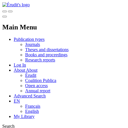
Main Menu
Publication types
Journals
Theses and dissertations
Books and proceedings
Research reports
Log In
About
About
Érudit
Coalition Publica
Open access
Annual report
Advanced Search
EN
Français
English
My Library
Search