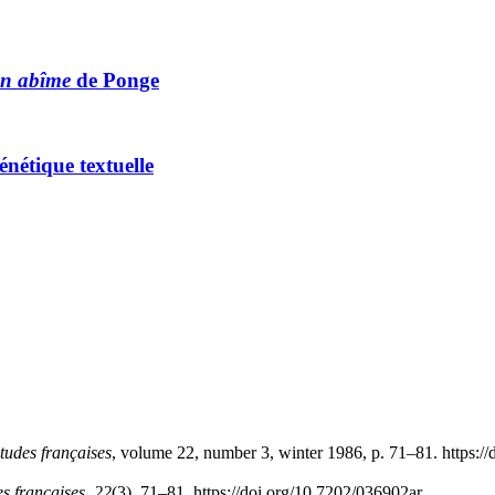
 en abîme
de Ponge
énétique textuelle
tudes françaises
, volume 22, number 3, winter 1986, p. 71–81. https:/
s françaises
,
22
(3), 71–81. https://doi.org/10.7202/036902ar