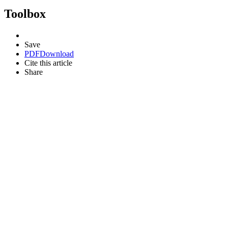
Toolbox
Save
PDF
Download
Cite this article
Share