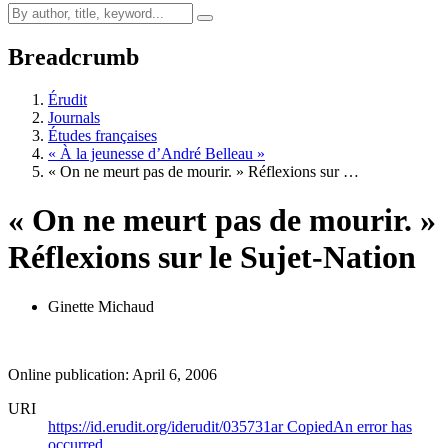
Breadcrumb
Érudit
Journals
Études françaises
« À la jeunesse d’André Belleau »
« On ne meurt pas de mourir. » Réflexions sur …
« On ne meurt pas de mourir. »
Réflexions sur le Sujet-Nation
Ginette Michaud
Online publication: April 6, 2006
URI
https://id.erudit.org/iderudit/035731ar
Copied
An error has
occurred