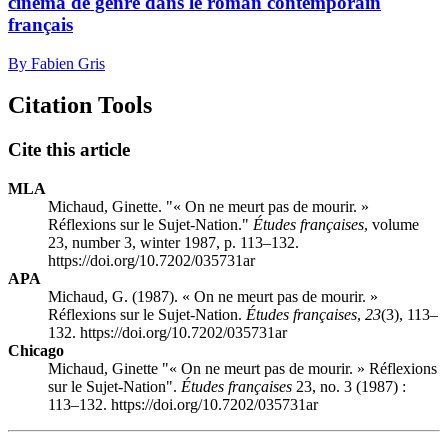
cinéma de genre dans le roman contemporain
français
By Fabien Gris
Citation Tools
Cite this article
MLA
Michaud, Ginette. "« On ne meurt pas de mourir. »
Réflexions sur le Sujet-Nation."
Études françaises
, volume
23, number 3, winter 1987, p. 113–132.
https://doi.org/10.7202/035731ar
APA
Michaud, G. (1987). « On ne meurt pas de mourir. »
Réflexions sur le Sujet-Nation.
Études françaises
,
23
(3), 113–
132. https://doi.org/10.7202/035731ar
Chicago
Michaud, Ginette "« On ne meurt pas de mourir. » Réflexions
sur le Sujet-Nation".
Études françaises
23, no. 3 (1987) :
113–132. https://doi.org/10.7202/035731ar