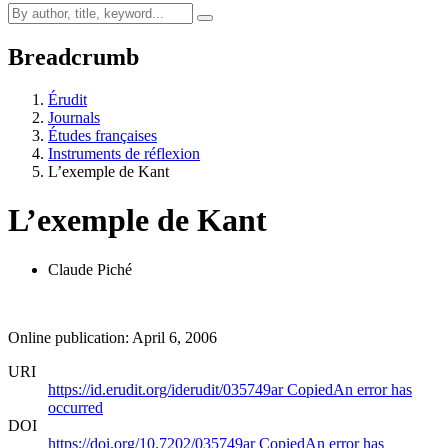
Breadcrumb
Érudit
Journals
Études françaises
Instruments de réflexion
L’exemple de Kant
L’exemple de Kant
Claude Piché
Online publication: April 6, 2006
URI
https://id.erudit.org/iderudit/035749ar
Copied
An error has
occurred
DOI
https://doi.org/10.7202/035749ar
Copied
An error has