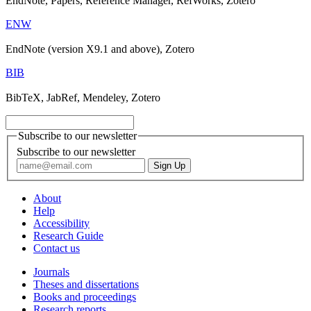
EndNote, Papers, Reference Manager, RefWorks, Zotero
ENW
EndNote (version X9.1 and above), Zotero
BIB
BibTeX, JabRef, Mendeley, Zotero
Subscribe to our newsletter
Subscribe to our newsletter
About
Help
Accessibility
Research Guide
Contact us
Journals
Theses and dissertations
Books and proceedings
Research reports