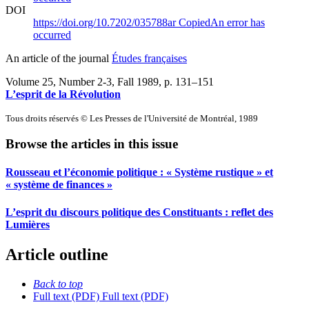
DOI
https://doi.org/10.7202/035788ar
Copied
An error has
occurred
An article of the journal
Études françaises
Volume 25, Number 2-3, Fall 1989
, p. 131–151
L’esprit de la Révolution
Tous droits réservés © Les Presses de l'Université de Montréal, 1989
Browse the articles in this issue
Rousseau et l’économie politique : « Système rustique » et
« système de finances »
L’esprit du discours politique des Constituants : reflet des
Lumières
Article outline
Back to top
Full text (PDF)
Full text (PDF)