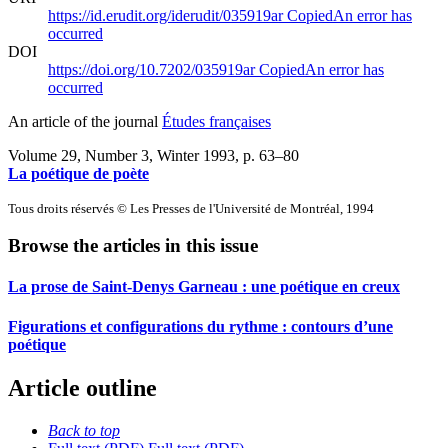
https://id.erudit.org/iderudit/035919ar
Copied
An error has
occurred
DOI
https://doi.org/10.7202/035919ar
Copied
An error has
occurred
An article of the journal
Études françaises
Volume 29, Number 3, Winter 1993
, p. 63–80
La poétique de poète
Tous droits réservés © Les Presses de l'Université de Montréal, 1994
Browse the articles in this issue
La prose de Saint-Denys Garneau : une poétique en creux
Figurations et configurations du rythme : contours d’une
poétique
Article outline
Back to top