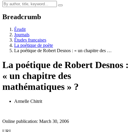
Breadcrumb
Érudit
Journals
Études françaises
La poétique de poète
La poétique de Robert Desnos : « un chapitre des …
La poétique de Robert Desnos :
« un chapitre des
mathématiques » ?
Armelle Chitrit
Online publication: March 30, 2006
URI