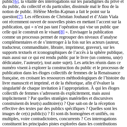
public
[6]
, la vitalité des interrogations sur les paradigmes du privé et
du public, du collectif et du particulier, dissimule mal le flou de la
notion de public. Hélène Merlin-Kajman a fait le point sur la
question
[7]
. Les réflexions de Christian Jouhaud et d’Alain Viala
ont récemment ouvert de nouvelles pistes en mettant l’accent sur la
publication, qui « n’est pas tant l’opération qui vise un public que
celle qui le construit en le visant
[8]
». Envisager la publication
comme un processus permet de regrouper des niveaux d’analyse
complémentaires et de s’interroger à la fois sur les acteurs (auteur,
traducteur, commanditaire, libraire, imprimeur, graveur), sur les
supports textuels et iconographiques de l’accès à la sphère publique,
mais aussi sur ce qui est rendu public par le livre (un contenu, un(e)
dédicataire, l’auteur(e), tout autre sujet). Les articles réunis dans ce
numéro visent à explorer la construction du public et le processus de
publication dans les éloges collectifs de femmes de la Renaissance
française, en croisant les ressources méthodologiques de l’histoire du
livre manuscrit et imprimé, et de la rhétorique, afin d’évaluer la
singularité de chaque invitation à l’appropriation. À qui les éloges
collectifs de femmes s’adressent-ils explicitement, mais aussi
implicitement ? Par quelles stratégies matérielles et discursives
construisent-ils leur(s) auditoire(s) ? Que sait-on de la réception
effective des textes par des publics spécifiques ? Quelles sont les
images de ce(s) public(s) ? Et sont-ils homogènes et unifiés, ou
multiples, voire contradictoires, concurrents ? Ces interrogations
constituent les principales pistes explorées dans les contributions