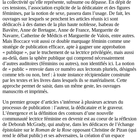
la collectivité qu’elle représente, subsume ou dépasse. En dépit de
ces tensions, l’association explicite de la dédicataire et des figures
féminines, par la notion de sexe, passera dans l’usage. De fait, les
ouvrages sur lesquels se penchent les articles réunis ici sont
dédicacés à des dames de la plus haute noblesse, Isabeau de
Bavière, Anne de Bretagne, Anne de France, Marguerite de
Navarre, Catherine de Médicis et Marguerite de Valois, entre autres.
Mais Boccace voit aussi ce double marquage féminin comme une
stratégie de publication efficace, apte à gagner une approbation
« publique », par le truchement de sa lectrice privilégiée, mais aussi
au-delà, dans la sphère publique qui comprend nécessairement
d’autres auditoires (féminins ou autres), non identifiés ici. La notion
de « public » renvoie dans ce numéro aux lectorats pluriels, désignés
comme tels ou non, bref : à toute instance récipiendaire construite
par les textes et les livres dans lesquels ils se matérialisent. Cette
approche permet de saisir, dans un même geste, les ouvrages
manuscrits et imprimés.
Un premier groupe d’articles s’intéresse à plusieurs acteurs du
processus de publication : l’auteur, la dédicataire et le graveur.
L’émergence et la définition des contours d’une nouvelle
communauté lectrice féminine en devenir est au coeur de la réflexion
de Deborah McGrady, qui analyse, dans les dédicaces de l’échange
épistolaire sur le
Roman de la Rose
opposant Christine de Pizan (qui
rend le débat public) et ses adversaires, la création d’un espace