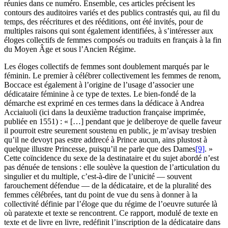
réunies dans ce numéro. Ensemble, ces articles précisent les
contours des auditoires variés et des publics contrastés qui, au fil du
temps, des réécritures et des rééditions, ont été invités, pour de
multiples raisons qui sont également identifiées, à s’intéresser aux
éloges collectifs de femmes composés ou traduits en français à la fin
du Moyen Âge et sous l’Ancien Régime.
Les éloges collectifs de femmes sont doublement marqués par le
féminin. Le premier à célébrer collectivement les femmes de renom,
Boccace est également à l’origine de l’usage d’associer une
dédicataire féminine à ce type de textes. Le bien-fondé de la
démarche est exprimé en ces termes dans la dédicace à Andrea
Acciaiuoli (ici dans la deuxième traduction française imprimée,
publiée en
1551
) : « […] pendant que je deliberoye de quelle faveur
il pourroit estre seurement soustenu en public, je m’avisay tresbien
qu’il ne devoyt pas estre addrecé à Prince aucun, ains plustost à
quelque illustre Princesse, puisqu’il ne parle que des Dames
[9]
. »
Cette coïncidence du sexe de la destinataire et du sujet abordé n’est
pas dénuée de tensions : elle soulève la question de l’articulation du
singulier et du multiple, c’est-à-dire de l’unicité — souvent
farouchement défendue — de la dédicataire, et de la pluralité des
femmes célébrées, tant du point de vue du sens à donner à la
collectivité définie par l’éloge que du régime de l’oeuvre suturée là
où paratexte et texte se rencontrent. Ce rapport, modulé de texte en
texte et de livre en livre, redéfinit l’inscription de la dédicataire dans