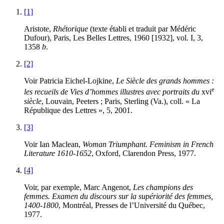
[1]
Aristote,
Rhétorique
(texte établi et traduit par Médéric
Dufour), Paris, Les Belles Lettres,
1960
[
1932
], vol. I,
3
,
1358
b
.
[2]
Voir Patricia Eichel-Lojkine,
Le Siècle des grands hommes :
e
les recueils de Vies d’hommes illustres avec portraits du
xvi
siècle
, Louvain, Peeters ; Paris, Sterling (Va.), coll. « La
République des Lettres »,
5
,
2001
.
[3]
Voir Ian Maclean,
Woman Triumphant. Feminism in French
Literature
1610
-
1652
, Oxford, Clarendon Press,
1977
.
[4]
Voir, par exemple, Marc Angenot,
Les champions des
femmes. Examen du discours sur la supériorité des femmes,
1400
-
1800
, Montréal, Presses de l’Université du Québec,
1977
.