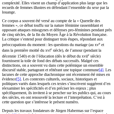
complexité. Elles visent un champ d’application plus large que les
recueils de femmes illustres en défendant l’ensemble du sexe par la
louange.
Ce corpus a souvent été versé au compte de la « Querelle des
femmes », ce débat touffu sur la nature féminine rassemblant et
opposant attaques misogynes et défenses pro-féminines pendant près
de cinq siècles, de la fin du Moyen Âge à la Révolution française.
La critique s’entend pour distinguer trois étapes, répondant aux
e
préoccupations du moment : les questions du mariage (au
xv
et
e
dans la première moitié du
xvi
siècle), de l’amour (pendant la
e
décennie
1540
) et de l’éducation (dès le début du
xvii
siècle)
fournissent la toile de fond des débats successifs. Malgré ces
distinctions, on a souvent vu dans cette polémique un ensemble
discursif stable, partageant et réitérant une topique commune
[4]
. Les
lacunes de cette approche diachronique ont récemment été mises en
évidence
[5]
. Les contextes culturels, sociaux, historiques et
politiques variés dans lesquels ces textes s’inscrivent suggèrent d’en
réexaminer les spécificités et d’en préciser les enjeux ; plus
spécifiquement, ils invitent à se pencher sur les publics qui, au cours
des siècles, en ont renouvelé la lecture et l’interprétation. C’est à
cette question que s’intéresse le présent numéro.
Depuis les travaux fondateurs de Jürgen Habermas sur l’espace