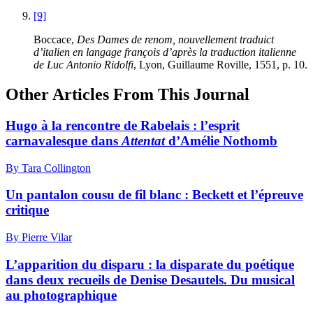
[9]
Boccace,
Des Dames de renom, nouvellement traduict
d’italien en langage françois d’après la traduction italienne
de Luc Antonio Ridolfi
, Lyon, Guillaume Roville,
1551
, p.
10
.
Other Articles From This Journal
Hugo à la rencontre de Rabelais : l’esprit
carnavalesque dans
Attentat
d’Amélie Nothomb
By Tara Collington
Un pantalon cousu de fil blanc : Beckett et l’épreuve
critique
By Pierre Vilar
L’apparition du disparu : la disparate du poétique
dans deux recueils de Denise Desautels. Du musical
au photographique