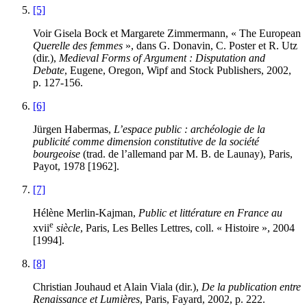
[5]
Voir Gisela Bock et Margarete Zimmermann, « The European
Querelle des femmes
», dans G. Donavin, C. Poster et R. Utz
(dir.),
Medieval Forms of Argument : Disputation and
Debate
, Eugene, Oregon, Wipf and Stock Publishers,
2002
,
p.
127
-
156
.
[6]
Jürgen Habermas,
L’espace public : archéologie de la
publicité comme dimension constitutive de la société
bourgeoise
(trad. de l’allemand par M. B. de Launay), Paris,
Payot,
1978
[
1962
].
[7]
Hélène Merlin-Kajman,
Public et littérature en France au
e
xvii
siècle
, Paris, Les Belles Lettres, coll. « Histoire »,
2004
[
1994
].
[8]
Christian Jouhaud et Alain Viala (dir.),
De la publication entre
Renaissance et Lumières
, Paris, Fayard,
2002
, p.
222
.