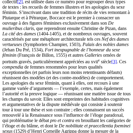
collectif
[2]
, est utilisée dans ce numéro pour regrouper deux types
de textes : les recueils de femmes illustres et les apologies du sexe
féminin. S’inscrivant dans une tradition de récits de vies remontant à
Plutarque et à Pétrarque, Boccace est le premier à consacrer un
ouvrage à des figures féminines exclusivement dans son
De
mulieribus claris
, que reprendront ensuite Christine de Pizan, dans
La cité des dames
(
1404
-
1405
), et de nombreux ouvrages, souvent
caractérisés par une métaphore architecturale tels ces
Nef des dames
vertueuses
(Symphorien Champier,
1503
),
Palais des nobles dames
(Jehan Du Pré,
1534
),
Fort inexpugnable de l’honneur du sexe
féminin
(François de Billon,
1555
) et autres
Galleries
ornées de
e
portraits gravés, particulièrement appréciées au
xvii
siècle
[3]
. Ces
compendia
de femmes renommées pour leurs qualités
exceptionnelles (et parfois leurs non moins retentissants défauts)
réunissent des modèles (et des contre-modèles) de comportement.
Les apologies du sexe féminin, quant à elles, ont recours à une
gamme variée d’arguments — l’exemple, certes, mais également
l’autorité et la preuve logique — réunissant une matière issue de tous
les champs du savoir. Elles sont empreintes des habitudes cognitives
et argumentatives de la dispute médiévale qui consiste à soutenir
tour à tour une thèse et son contraire ; elles connaissent un succès
renouvelé à la Renaissance sous l’influence de l’éloge paradoxal,
qui problématise le débat
pro et contra
en brouillant les catégories de
l’éloge et du blâme, et dont le
De nobilitate et praecellentia foeminei
sexus
(
1529
) d’Henri Corneille Agrippa donne la mesure de la