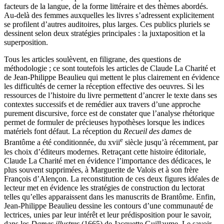
facteurs de la langue, de la forme littéraire et des thèmes abordés.
Au-delà des femmes auxquelles les livres s’adressent explicitement
se profilent d’autres auditoires, plus larges. Ces publics pluriels se
dessinent selon deux stratégies principales : la juxtaposition et la
superposition.
Tous les articles soulèvent, en filigrane, des questions de
méthodologie ; ce sont toutefois les articles de Claude La Charité et
de Jean-Philippe Beaulieu qui mettent le plus clairement en évidence
les difficultés de cerner la réception effective des oeuvres. Si les
ressources de l’histoire du livre permettent d’ancrer le texte dans ses
contextes successifs et de remédier aux travers d’une approche
purement discursive, force est de constater que l’analyse rhétorique
permet de formuler de précieuses hypothèses lorsque les indices
matériels font défaut. La réception du
Recueil des dames
de
e
Brantôme a été conditionnée, du
xvii
siècle jusqu’à récemment, par
les choix d’éditeurs modernes. Retraçant cette histoire éditoriale,
Claude La Charité met en évidence l’importance des dédicaces, le
plus souvent supprimées, à Marguerite de Valois et à son frère
François d’Alençon. La reconstitution de ces deux figures idéales de
lecteur met en évidence les stratégies de construction du lectorat
telles qu’elles apparaissent dans les manuscrits de Brantôme. Enfin,
Jean-Philippe Beaulieu dessine les contours d’une communauté de
lectrices, unies par leur intérêt et leur prédisposition pour le savoir,
dans les
Dames illustres
(
1665
) de Jacquette Guillaume. Le savoir