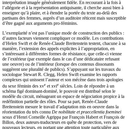
interprétation imagée généralement fidèle. En recourant à la fois à
l’allégorie et à la représentation antiquisante, il cherche aussi bien à
enseigner qu’à plaire, et à étendre la portée du texte au-delà des
partisans des femmes, auprès d’un auditoire réticent mais susceptible
d’être gagné aux arguments pro-féminins.
L’exemplarité n’est pas l’unique mode de construction des publics :
d’autres facteurs viennent compliquer ce modèle. Les contributions
d’Helen Swift et de Renée-Claude Breitenstein testent, chacune à sa
manière, l’extension des appels explicites à l’appropriation, en
s’intéressant à différentes formes de résistance, que celle-ci vienne
de l’extérieur (par exemple dans le cas d’une dédicataire refusant
une oeuvre) ou de l’intérieur (lorsque des contenus dissonants
suggèrent une pluralité de publics). S’appuyant sur les travaux du
sociologue Stewart R. Clegg, Helen Swift examine les rapports
complexes qui unissent l’auteur et son mécène dans trois apologies
e
e
du sexe féminin des
xv
et
xvi
siècles. Loin de répondre à un
schéma figé dominant-dominé, le pouvoir est distribué selon le
modèle du circuit, ménageant un espace de négociation propice à la
redéfinition partielle des rôles. Pour sa part, Renée-Claude
Breitenstein mesure le travail d’adaptation mis en oeuvre dans la
réorientation du très connu
De nobilitate et praecellentia foeminei
sexus
d’Henri Corneille Agrippa par François Habert et François de
Billon, deux auteurs-traducteurs en quête de protection, vers de
nouveaux lecteurs, en portant une attention toute particulière aux