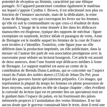
potentiel de réception au féminin, caractérisé par une éthique
partagée. Si l’appareil paratextuel constitue également le matériau
sur lequel s’appuie Cynthia J. Brown, il est sélectionné non plus en
fonction de l’instance auctoriale, mais de la dédicataire, la reine
Anne de Bretagne, vers qui convergent les livres sur les femmes,
qu’elle en soit la commanditaire ou que ceux-ci résultent de dons
spontanés. L’image de la reine donnée à lire dans les dédicaces
manuscrites est élogieuse, typique des rapports de mécénat : figure
exemplaire en surplomb, lectrice idéale et parangon de vertu, Anne
de Bretagne est le modèle auquel les femmes de la cour de France
sont invitées à s’identifier. Toutefois, cette figure joue un rôle
différent dans la production imprimée, un rôle publicitaire, dans la
mesure où l’auteur tire parti de son association prestigieuse avec la
souveraine pour séduire un lectorat bourgeois. Cet article est assorti
de deux annexes, dont l’une fournit sept dédicaces inédites à Anne
de Bretagne. Le support matériel est aussi au centre de la
contribution de Brenda Dunn-Lardeau, qui se concentre sur l’aspect
visuel du
Palais des nobles dames
(
1534
) de Jehan Du Pré, pour
lequel des gravures furent spécialement préparées. Ces images, qui
représentent la plupart du temps les femmes en pleine possession de
leurs moyens, sont placées en tête de chaque chapitre ; elles éveillent
la curiosité du lecteur (qui est en premier lieu un spectateur) tout en
le guidant dans l’espace du palais, en lui fournissant des jalons
mémoriels propices à l’assimilation des vertus féminines. Il ne fait
aucun doute que le graveur connaissait bien le texte, dont il rend une