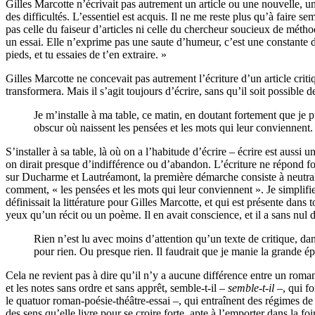
Gilles Marcotte n’écrivait pas autrement un article ou une nouvelle,
des difficultés. L’essentiel est acquis. Il ne me reste plus qu’à faire s
pas celle du faiseur d’articles ni celle du chercheur soucieux de métho
un essai. Elle n’exprime pas une saute d’humeur, c’est une constante de
pieds, et tu essaies de t’en extraire. »
Gilles Marcotte ne concevait pas autrement l’écriture d’un article criti
transformera. Mais il s’agit toujours d’écrire, sans qu’il soit possible d
Je m’installe à ma table, ce matin, en doutant fortement que je pu
obscur où naissent les pensées et les mots qui leur conviennent
S’installer à sa table, là où on a l’habitude d’écrire – écrire est aussi u
on dirait presque d’indifférence ou d’abandon. L’écriture ne répond fon
sur Ducharme et Lautréamont, la première démarche consiste à neutraliser
comment, « les pensées et les mots qui leur conviennent ». Je simplifie 
définissait la littérature pour Gilles Marcotte, et qui est présente dan
yeux qu’un récit ou un poème. Il en avait conscience, et il a sans nul d
Rien n’est lu avec moins d’attention qu’un texte de critique, da
pour rien. Ou presque rien. Il faudrait que je manie la grande ép
Cela ne revient pas à dire qu’il n’y a aucune différence entre un ro
et les notes sans ordre et sans apprêt, semble-t-il –
semble-t-il
–, qui f
le quatuor roman-poésie-théâtre-essai –, qui entraînent des régimes de lan
des sens qu’elle livre pour se croire forte, apte à l’emporter dans la foi