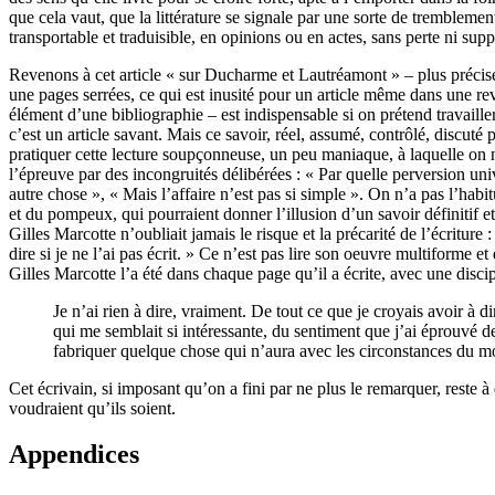
que cela vaut, que la littérature se signale par une sorte de tremblement
transportable et traduisible, en opinions ou en actes, sans perte ni su
Revenons à cet article « sur Ducharme et Lautréamont » – plus préci
une pages serrées, ce qui est inusité pour un article même dans une r
élément d’une bibliographie – est indispensable si on prétend travaille
c’est un article savant. Mais ce savoir, réel, assumé, contrôlé, discuté
pratiquer cette lecture soupçonneuse, un peu maniaque, à laquelle on
l’épreuve par des incongruités délibérées : « Par quelle perversion u
autre chose », « Mais l’affaire n’est pas si simple ». On n’a pas l’habi
et du pompeux, qui pourraient donner l’illusion d’un savoir définitif et
Gilles Marcotte n’oubliait jamais le risque et la précarité de l’écriture 
dire si je ne l’ai pas écrit. » Ce n’est pas lire son oeuvre multiforme et
Gilles Marcotte l’a été dans chaque page qu’il a écrite, avec une disci
Je n’ai rien à dire, vraiment. De tout ce que je croyais avoir à d
qui me semblait si intéressante, du sentiment que j’ai éprouvé dev
fabriquer quelque chose qui n’aura avec les circonstances du mo
Cet écrivain, si imposant qu’on a fini par ne plus le remarquer, reste à d
voudraient qu’ils soient.
Appendices