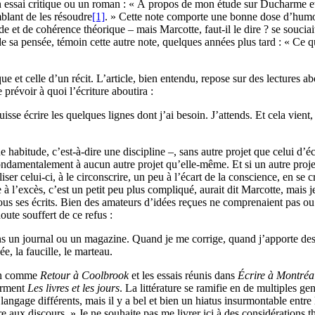
 un essai critique ou un roman : « À propos de mon étude sur Ducharme 
emblant de les résoudre
[1]
. » Cette note comporte une bonne dose d’humou
de et de cohérence théorique – mais Marcotte, faut-il le dire ? se souci
 sa pensée, témoin cette autre note, quelques années plus tard : « Ce que
que et celle d’un récit. L’article, bien entendu, repose sur des lectures 
e prévoir à quoi l’écriture aboutira :
isse écrire les quelques lignes dont j’ai besoin. J’attends. Et cela vient,
.
ne habitude, c’est-à-dire une discipline –, sans autre projet que celui d’éc
damentalement à aucun autre projet qu’elle-même. Et si un autre projet e
 celui-ci, à le circonscrire, un peu à l’écart de la conscience, en se cr
à l’excès, c’est un petit peu plus compliqué, aurait dit Marcotte, mais j
s tous ses écrits. Bien des amateurs d’idées reçues ne comprenaient pas o
oute souffert de ce refus :
ns un journal ou un magazine. Quand je me corrige, quand j’apporte des n
ée, la faucille, le marteau.
man comme
Retour à Coolbrook
et les essais réunis dans
Écrire à Montréa
orment
Les livres et les jours
. La littérature se ramifie en de multiples g
gage différents, mais il y a bel et bien un hiatus insurmontable entre la l
re aux discours. » Je ne souhaite pas me livrer ici à des considérations th