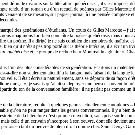
ent défini le discours sur la littérature québécoise –, il s’est imposé, 
e compte rendu d’un roman ou d’un recueil de poèmes par Gilles Marcotte
u’ils venaient de se mesurer, sur papier journal, à une pensée complexe et
décennies.
 a marqué des générations d’étudiants. Un cours de Gilles Marcotte – j’ai 
nous imaginions fort bien connaître la poésie québécoise, mais nous avo
re un poème. Il a dirigé je ne sais combien de mémoires de maîtrise et d
 bien qu’il n’était pas trop porté sur la théorie littéraire, il a écrit un l
ature québécoise
et le groupe de recherche « Montréal imaginaire ». Chac
tte, l’un des plus considérables de sa génération. Écartons un malentendu
’est-à-dire non seulement attentif à la langue mais faisant de la langue le 
nouvelle. Il était écrivain naturellement, sans se départir de sa façon 
qué que ça », je savais qu’allait se déployer une pensée souvent imprévi
ir du ton de la conversation familière ; il ne parlait pas comme un li
e de la littérature, réduite à quelques genres actuellement canoniques – l
able qu’on ne peut ranger dans les genres conventionnels. Il y a bien des 
n restreinte de la littérature n’est qu’une convention, sans prise sur le 
 mais celle d’un écrivain s’incorpore à son oeuvre, dont elle devient une
 parfois en tant qu’oeuvre de plein droit comme chez Saint-Denys Gar