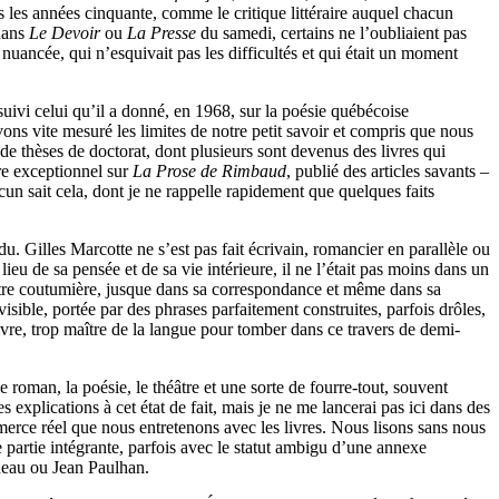
dès les années cinquante, comme le critique littéraire auquel chacun
 dans
Le Devoir
ou
La Presse
du samedi, certains ne l’oubliaient pas
 nuancée, qui n’esquivait pas les difficultés et qui était un moment
suivi celui qu’il a donné, en 1968, sur la poésie québécoise
ns vite mesuré les limites de notre petit savoir et compris que nous
e thèses de doctorat, dont plusieurs sont devenus des livres qui
ivre exceptionnel sur
La Prose de Rimbaud
, publié des articles savants –
un sait cela, dont je ne rappelle rapidement que quelques faits
. Gilles Marcotte ne s’est pas fait écrivain, romancier en parallèle ou
lieu de sa pensée et de sa vie intérieure, il ne l’était pas moins dans un
d’être coutumière, jusque dans sa correspondance et même dans sa
sible, portée par des phrases parfaitement construites, parfois drôles,
vre, trop maître de la langue pour tomber dans ce travers de demi-
e roman, la poésie, le théâtre et une sorte de fourre-tout, souvent
explications à cet état de fait, mais je ne me lancerai pas ici dans des
commerce réel que nous entretenons avec les livres. Nous lisons sans nous
 partie intégrante, parfois avec le statut ambigu d’une annexe
neau ou Jean Paulhan.