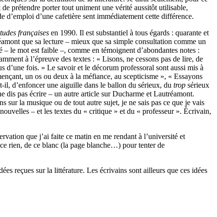
 de prétendre porter tout uniment une vérité aussitôt utilisable,
ode d’emploi d’une cafetière sent immédiatement cette différence.
tudes françaises
en 1990. Il est substantiel à tous égards : quarante et
tréamont que sa lecture – mieux que sa simple consultation comme un
enté – le mot est faible –, comme en témoignent d’abondantes notes :
tamment à l’épreuve des textes : « Lisons, ne cessons pas de lire, de
d’une fois. » Le savoir et le décorum professoral sont aussi mis à
mençant, un os ou deux à la méfiance, au scepticisme », « Essayons
t-il, d’enfoncer une aiguille dans le ballon du sérieux, du
trop
sérieux
 ne dis pas écrire – un autre article sur Ducharme et Lautréamont.
ons sur la musique ou de tout autre sujet, je ne sais pas ce que je vais
 nouvelles – et les textes du « critique » et du « professeur ». Écrivain,
ervation que j’ai faite ce matin en me rendant à l’université et
de ce rien, de ce blanc (la page blanche…) pour tenter de
dées reçues sur la littérature. Les écrivains sont ailleurs que ces idées