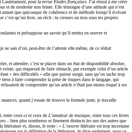
et Lautréamont, pour la revue
Études françaises
. J’ai réussi à me créer
r et de modestie non feinte. Elle témoigne d’une attitude qui n’est
ait autant que quiconque de cohérence et de méthode lorsqu’il écrivait
 c’est qu’un livre, un récit : tu creuses un trou sous tes propres
abondantes et présuppose un savoir qu’il mettra en oeuvre et
 je ne sais d’où, peut-être de l’attente elle-même, de ce réduit
rire, et attendre, c’est se placer dans un état de disponibilité absolue,
xiste, qui risquerait de faire obstacle, par exemple celui d’un article
éant « des difficultés » afin que puisse surgir, sans qu’on sache trop
e tiens à faire comprendre la prise de risques dans le langage, qui
u refusaient de comprendre qu’un article n’était pas moins risqué à ses
uances, quand j’essaie de trouver la formule juste, je travaille
l
, entre ceux-ci et ceux de
L’amateur de musique
, entre tous ces livres
enres – bien plus nombreux et finement distincts les uns des autres que
ittérature et, disons, le reste : « L’oeuvre littéraire est trop incertaine
éoriques sur la définition de la littérature. Je dirai seulement, pour ce