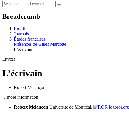
Breadcrumb
Érudit
Journals
Études françaises
Présences de Gilles Marcotte
L’écrivain
Envois
L’écrivain
Robert Melançon
…more information
Robert Melançon
Université de Montréal,
ror.or