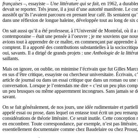
françaises
–, essayiste –
Une littérature qui se fait
, en 1962, a durablem
devait se reporter. Très jeune, il a joui d’une autorité manifeste. L
aussitôt qu’ils l’avaient parcouru en prenant leur café. Ils sentaient q
dans une réflexion de longue haleine, développée tout au long de six 
On sait aussi qu’il a été professeur, à l’Université de Montréal, où il
contemporaine – était une pensée à l’oeuvre ; je me souviens que nous 
avions tout à apprendre de ce maître, en commençant par apprendre à li
comptent. Il a apporté des contributions substantielles à la sociocritique,
oui, savants. Il a dirigé de grands projets : une
Anthologie de la littér
saillants.
Mais on ignore, on oublie, on minimise l’écrivain que fut Gilles Marco
en sus d’être critique, essayiste ou chercheur universitaire. Écrivain, c
article de journal ou dans un essai critique que dans un roman ou une 
conversation. Lorsque je l’entendais me dire « c’est un peu plus compli
un peu brusques ou même apparemment incongrues. Sans jamais se départ
savant.
On se fait généralement, de nos jours, une idée rudimentaire et partiell
appelé essai ou prose, dans lequel on entasse tout écrit un peu remarqu
considérations de théorie littéraire. Ce serait inutile. Cette conceptio
en encombrer. Toute correspondance, par exemple, n’est pas littéraire,
essentiellement documentaire comme chez Baudelaire ou chez Proust,