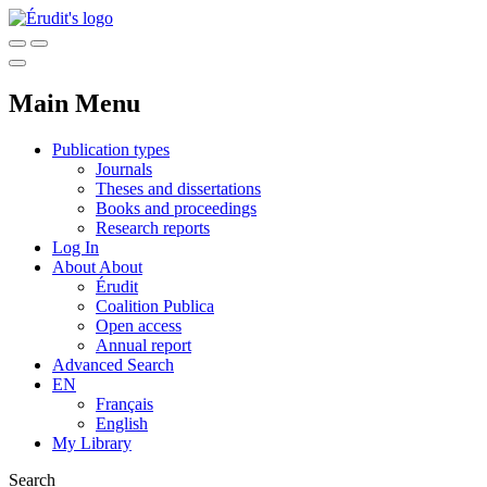
Main Menu
Publication types
Journals
Theses and dissertations
Books and proceedings
Research reports
Log In
About
About
Érudit
Coalition Publica
Open access
Annual report
Advanced Search
EN
Français
English
My Library
Search