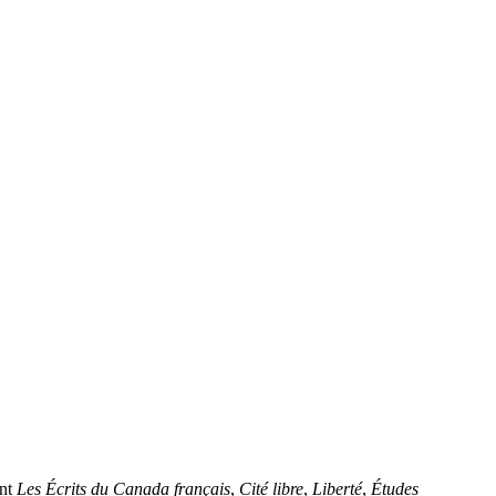
ent
Les Écrits du Canada français
,
Cité libre
,
Liberté
,
Études