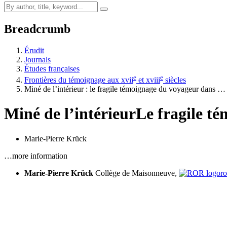
Breadcrumb
Érudit
Journals
Études françaises
e
e
Frontières du témoignage aux
xvii
et
xviii
siècles
Miné de l’intérieur : le fragile témoignage du voyageur dans …
Miné de l’intérieur
Le fragile t
Marie-Pierre Krück
…more information
Marie-Pierre Krück
Collège de Maisonneuve,
r