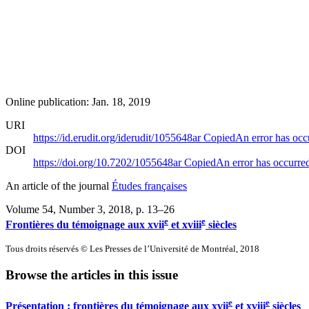
Online publication: Jan. 18, 2019
URI
https://id.erudit.org/iderudit/1055648ar
Copied
An error has occ
DOI
https://doi.org/10.7202/1055648ar
Copied
An error has occurre
An article of the journal
Études françaises
Volume 54, Number 3, 2018
, p. 13–26
e
e
Frontières du témoignage aux
xvii
et
xviii
siècles
Tous droits réservés © Les Presses de l’Université de Montréal, 2018
Browse the articles in this issue
e
e
Présentation : frontières du témoignage aux
xvii
et
xviii
siècles