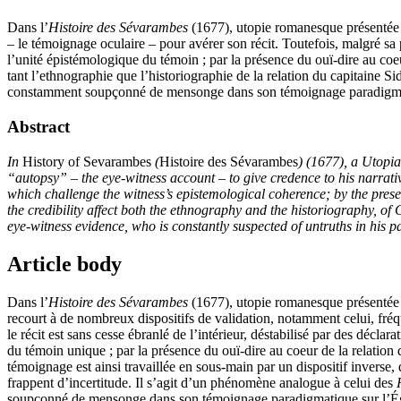
Dans l’
Histoire des Sévarambes
(1677), utopie romanesque présentée 
– le témoignage oculaire – pour avérer son récit. Toutefois, malgré sa pré
l’unité épistémologique du témoin ; par la présence du ouï-dire au coeu
tant l’ethnographie que l’historiographie de la relation du capitaine S
constamment soupçonné de mensonge dans son témoignage paradigmat
Abstract
In
History of Sevarambes
(
Histoire des Sévarambes
) (1677), a Utopia
“autopsy” –
the eye-witness account
– to give credence to his narrati
which challenge the witness’s epistemological coherence; by the presen
the credibility affect both the ethnography and the historiography, of C
eye-witness evidence, who is constantly suspected of untruths in his 
Article body
Dans l’
Histoire des Sévarambes
(1677), utopie romanesque présentée 
recourt à de nombreux dispositifs de validation, notamment celui, fréqu
le récit est sans cesse ébranlé de l’intérieur, déstabilisé par des déclara
du témoin unique ; par la présence du ouï-dire au coeur de la relatio
témoignage est ainsi travaillée en sous-main par un dispositif inverse, d
frappent d’incertitude. Il s’agit d’un phénomène analogue à celui des
soupçonné de mensonge dans son témoignage paradigmatique sur l’É