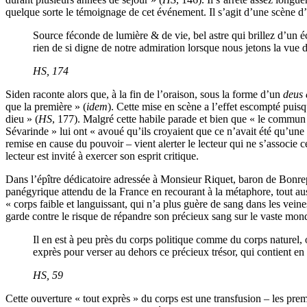
quelque sorte le témoignage de cet événement. Il s’agit d’une scène d’au
Source féconde de lumière & de vie, bel astre qui brillez d’un é
rien de si digne de notre admiration lorsque nous jetons la vue 
HS
, 174
Siden raconte alors que, à la fin de l’oraison, sous la forme d’un
deus
que la première » (
idem
). Cette mise en scène a l’effet escompté puisq
dieu » (
HS
, 177). Malgré cette habile parade et bien que « le commun p
Sévarinde » lui ont « avoué qu’ils croyaient que ce n’avait été qu’une
remise en cause du pouvoir – vient alerter le lecteur qui ne s’associe
lecteur est invité à exercer son esprit critique.
Dans l’épître dédicatoire adressée à Monsieur Riquet, baron de Bonrepo
panégyrique attendu de la France en recourant à la métaphore, tout aus
« corps faible et languissant, qui n’a plus guère de sang dans les vein
garde contre le risque de répandre son précieux sang sur le vaste mon
Il en est à peu près du corps politique comme du corps naturel, o
exprès pour verser au dehors ce précieux trésor, qui contient en s
HS
, 59
Cette ouverture « tout exprès » du corps est une transfusion – les pre