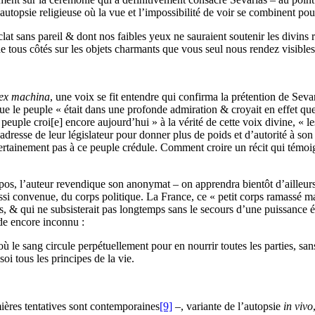
topsie religieuse où la vue et l’impossibilité de voir se combinent pour o
clat sans pareil & dont nos faibles yeux ne sauraient soutenir les divins
de tous côtés sur les objets charmants que vous seul nous rendez visibles
 ex machina
, une voix se fit entendre qui confirma la prétention de Sev
ue le peuple « était dans une profonde admiration & croyait en effet que 
euple croi[e] encore aujourd’hui » à la vérité de cette voix divine, « l
 adresse de leur législateur pour donner plus de poids et d’autorité à s
 certainement pas à ce peuple crédule. Comment croire un récit qui témo
s, l’auteur revendique son anonymat – on apprendra bientôt d’ailleurs qu’
si convenue, du corps politique. La France, ce « petit corps ramassé ma
es, & qui ne subsisterait pas longtemps sans le secours d’une puissance é
de encore inconnu :
ù le sang circule perpétuellement pour en nourrir toutes les parties, san
oi tous les principes de la vie.
mières tentatives sont contemporaines
[9]
–, variante de l’autopsie
in vivo