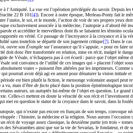
 à l’Antiquité. La vue est l’opération privilégiée du savoir. Depuis les 
Héraclite 22 B 101
[4]
). Encore à notre époque, Merleau-Ponty fait le mêm
tre l’
autos
, le soi, et le monde, l’action de voir de ses propres yeux d
resque exclusivement associée à la médecine, l’autopsie a d’abord été in
ole et accréditer le merveilleux dont ils se faisaient les témoins oculair
rapportée en vérité. Ce passage de l’incroyance à la croyance et à la vérit
ulité sans toutefois se départir de son jugement critique
[7]
. Dans le cas
 foi, ouvre son
Évangile
sur l’assurance qu’il s’appuie, « pour en faire un
érité doit donc être transformée en relation, mise en récit, malgré le da
ide de Vésale, n’échappera pas à cet écueil : parce que l’objet même de l’
sale soit convaincu de l’utilité de ces images qui « placent l’objet sous 
 absolument vraies » puissent être altérées par les imprimeurs. Comme u
 qui pourrait avoir déjà agi en amont pour dénaturer la vision initiale e
 période est bien plutôt la fiction, le mensonge volontaire auquel peut r
e a vu, mais d’être
de facto
placé dans la position épistémologique incon
certains auteurs, un
autoptès
lui-même de l’objet en question. Le grand int
exte. Celles-ci mettent en doute la véracité de son récit et l’investissent 
ui met en question le statut de la croyance dans le savoir, dans la foulé
autopsie, qui n’existe pas encore en français de son temps, convoque néa
eloppée : l’histoire, la médecine et la religion. Nous aurons l’occasion de
– un récit de voyage assez classique, la deuxième partie (en trois « tom
rs des Sévarambes ainsi que sur la vie de Sevarias, le fondateur, et de ses
ement sur la cérémonie qui a définitivement consacré Sevarias – au point 