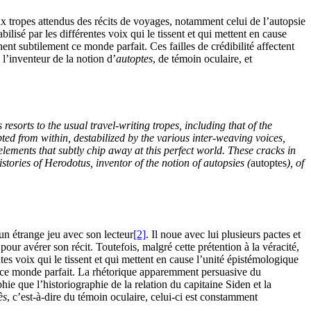
 tropes attendus des récits de voyages, notamment celui de l’autopsie
bilisé par les différentes voix qui le tissent et qui mettent en cause
nt subtilement ce monde parfait. Ces failles de crédibilité affectent
 l’inventeur de la notion d’
autoptes
, de témoin oculaire, et
esorts to the usual travel-writing tropes, including that of the
upted from within, destabilized by the various inter-weaving voices,
elements that subtly chip away at this perfect world. These cracks in
istories of Herodotus, inventor of the notion of autopsies (
autoptes
), of
un étrange jeu avec son lecteur
[2]
. Il noue avec lui plusieurs pactes et
our avérer son récit. Toutefois, malgré cette prétention à la véracité,
rentes voix qui le tissent et qui mettent en cause l’unité épistémologique
nt ce monde parfait. La rhétorique apparemment persuasive du
phie que l’historiographie de la relation du capitaine Siden et la
ès
, c’est-à-dire du témoin oculaire, celui-ci est constamment