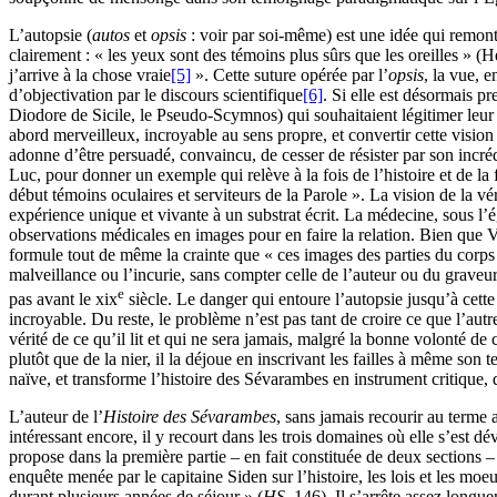
L’autopsie (
autos
et
opsis
: voir par soi-même) est une idée qui remonte
clairement : « les yeux sont des témoins plus sûrs que les oreilles » (
j’arrive à la chose vraie
[5]
». Cette suture opérée par l’
opsis
, la vue, en
d’objectivation par le discours scientifique
[6]
. Si elle est désormais p
Diodore de Sicile, le Pseudo-Scymnos) qui souhaitaient légitimer leur par
abord merveilleux, incroyable au sens propre, et convertir cette vision 
adonne d’être persuadé, convaincu, de cesser de résister par son incréd
Luc, pour donner un exemple qui relève à la fois de l’histoire et de la
début témoins oculaires et serviteurs de la Parole ». La vision de la v
expérience unique et vivante à un substrat écrit. La médecine, sous l’ég
observations médicales en images pour en faire la relation. Bien que Vé
formule tout de même la crainte que « ces images des parties du corps
malveillance ou l’incurie, sans compter celle de l’auteur ou du graveur
e
pas avant le
xix
siècle. Le danger qui entoure l’autopsie jusqu’à cette
incroyable. Du reste, le problème n’est pas tant de croire ce que l’autr
vérité de ce qu’il lit et qui ne sera jamais, malgré la bonne volonté de 
plutôt que de la nier, il la déjoue en inscrivant les failles à même son t
naïve, et transforme l’histoire des Sévarambes en instrument critique, q
L’auteur de l’
Histoire des Sévarambes
, sans jamais recourir au terme 
intéressant encore, il y recourt dans les trois domaines où elle s’est dév
propose dans la première partie – en fait constituée de deux sections 
enquête menée par le capitaine Siden sur l’histoire, les lois et les moeu
durant plusieurs années de séjour » (
HS
,
146). Il s’arrête assez longu