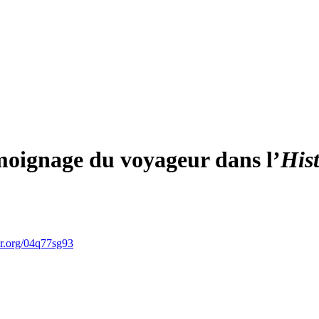
émoignage du voyageur dans l’
His
or.org/04q77sg93