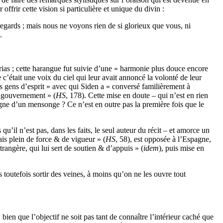
ffrir cette vision si particulière et unique du divin :
 regards ; mais nous ne voyons rien de si glorieux que vous, ni
.
arias ; cette harangue fut suivie d’une « harmonie plus douce encore
c’était une voix du ciel qui leur avait annoncé la volonté de leur
es gens d’esprit » avec qui Siden a « conversé familièrement à
on gouvernement » (
HS
, 178). Cette mise en doute – qui n’est en rien
igne d’un mensonge ? Ce n’est en outre pas la première fois que le
il n’est pas, dans les faits, le seul auteur du récit – et amorce un
is plein de force & de vigueur » (
HS
, 58), est opposée à l’Espagne,
trangère, qui lui sert de soutien & d’appuis » (
idem
), puis mise en
s toutefois sortir des veines, à moins qu’on ne les ouvre tout
, bien que l’objectif ne soit pas tant de connaître l’intérieur caché que