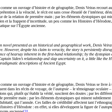
comme un ouvrage d’histoire et de géographie, Denis Veiras recourt aux
tention à la véracité, le récit est sans cesse ébranlé de l’intérieur, désta
r de la relation de première main ; par les éléments dystopiques qui mine
iden et la frappent d’incertitude, un peu comme les Histoires d’Hérodote,
ique sur l’Égypte ancienne.
n novel presented as an historical and geographical work, Denis Veiras r
ve. However, despite his claim to veracity, the story is persistently disr
ce of hearsay inherent in the first-hand relationship; by the dystopian 
aptain Siden’s relationship and slap uncertainty on it, a little like the H
paradigmatic descriptions of Ancient Egypt.
comme un ouvrage d’histoire et de géographie, Denis Veiras se livre à 
ent dans les récits de voyage, de l’
autopsie
– le témoignage oculaire – p
tions qui, plutôt qu’établir la vérité, suscitent des doutes ; par les diffé
n de première main ; par les éléments dystopiques qui minent subtileme
ubitatif, qui l’annule. Ces failles de crédibilité affectent tant l’ethnogra
Histoires
d’Hérodote : en effet, si elles développent la figure de l’
autopt
gypte ancienne
[3]
.