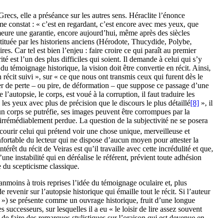
Grecs, elle a préséance sur les autres sens. Héraclite l’énonce
e constat : « c’est en regardant, c’est encore avec mes yeux, que
emeure une garantie, encore aujourd’hui, même après des siècles
stituée par les historiens anciens (Hérodote, Thucydide, Polybe,
es. Car tel est bien l’enjeu : faire croire ce qui paraît au premier
é est l’un des plus difficiles qui soient. Il demande à celui qui s’y
 du témoignage historique, la vision doit être convertie en récit. Ainsi,
 récit suivi », sur « ce que nous ont transmis ceux qui furent dès le
nger de perte – ou pire, de déformation – que suppose ce passage d’une
autopsie, le corps, est voué à la corruption, il faut traduire les
les yeux avec plus de précision que le discours le plus détaillé
[8]
», il
n corps se putréfie, ses images peuvent être corrompues par la
t irrémédiablement perdue. La question de la subjectivité ne se posera
ecourir celui qui prétend voir une chose unique, merveilleuse et
fortable du lecteur qui ne dispose d’aucun moyen pour attester la
érêt du récit de Veiras est qu’il travaille avec cette incrédulité et que,
d’une instabilité qui en déréalise le référent, prévient toute adhésion
e du scepticisme classique.
nmoins à trois reprises l’idée du témoignage oculaire et, plus
 revenir sur l’autopsie historique qui émaille tout le récit. Si l’auteur
es ») se présente comme un ouvrage historique, fruit d’une longue
 successeurs, sur lesquelles il a eu « le loisir de lire assez souvent
de faire des remarques stylistiques sur l’oraison qui est devenue en