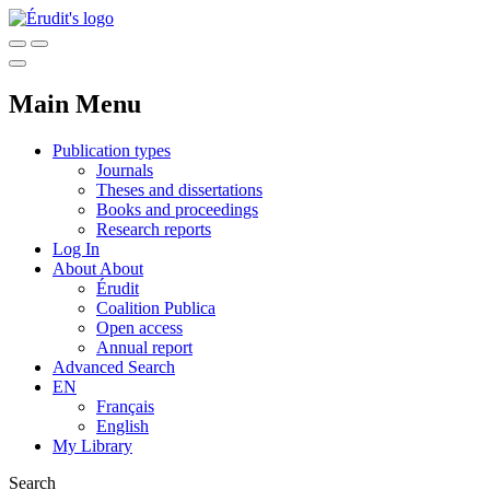
Main Menu
Publication types
Journals
Theses and dissertations
Books and proceedings
Research reports
Log In
About
About
Érudit
Coalition Publica
Open access
Annual report
Advanced Search
EN
Français
English
My Library
Search