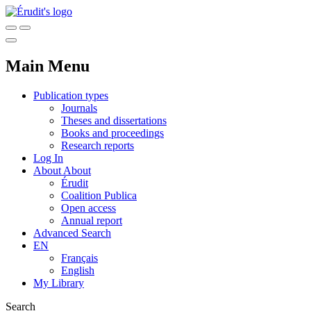
Main Menu
Publication types
Journals
Theses and dissertations
Books and proceedings
Research reports
Log In
About
About
Érudit
Coalition Publica
Open access
Annual report
Advanced Search
EN
Français
English
My Library
Search