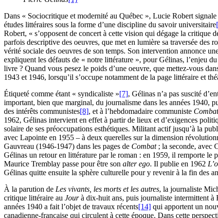
Dans « Sociocritique et modernité au Québec », Lucie Robert signale 
études littéraires sous la forme d’une discipline du savoir universitaire
Robert, « s’opposent de concert à cette vision qui dégage la critique de 
parfois descriptive des oeuvres, que met en lumière sa traversée des 
vérité sociale des oeuvres de son temps. Son intervention annonce une a
expliquent les défauts de « notre littérature », pour Gélinas, l’enje
livre ? Quand vous pesez le poids d’une oeuvre, que mettez-vous dans 
1943 et 1946, lorsqu’il s’occupe notamment de la page littéraire et théâ
Étiqueté comme étant « syndicaliste »
[7]
, Gélinas n’a pas suscité d’en
important, bien que marginal, du journalisme dans les années 1940, puis
des intérêts communistes
[8]
, et à l’hebdomadaire communiste
Comba
1962, Gélinas intervient en effet à partir de lieux et d’exigences politiqu
solaire de ses préoccupations esthétiques. Militant actif jusqu’à la p
avec Lapointe en 1955 – à deux querelles sur la dimension révolutionn
Gauvreau (1946-1947) dans les pages de
Combat
; la seconde, avec 
Gélinas un retour en littérature par le roman : en 1959, il remporte le
Maurice Tremblay passe pour être son
alter ego
. Il publie en 1962
L’o
Gélinas quitte ensuite la sphère culturelle pour y revenir à la fin des
À la parution de
Les vivants, les morts et les autres
, la journaliste Mi
critique littéraire au
Jour
à dix-huit ans, puis journaliste intermitten
années 1940 a fait l’objet de travaux récents
[14]
qui apportent un nouvel
canadienne-française qui circulent à cette époque. Dans cette perspecti