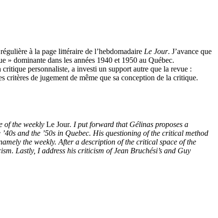
n régulière à la page littéraire de l’hebdomadaire
Le Jour
. J’avance que
phique » dominante dans les années 1940 et 1950 au Québec.
ritique personnaliste, a investi un support autre que la revue :
ses critères de jugement de même que sa conception de la critique.
ge of the weekly
Le Jour
. I put forward that Gélinas proposes a
e ’40s and the ’50s in Quebec. His questioning of the critical method
amely the weekly. After a description of the critical space of the
icism. Lastly, I address his criticism of Jean Bruchési’s and Guy