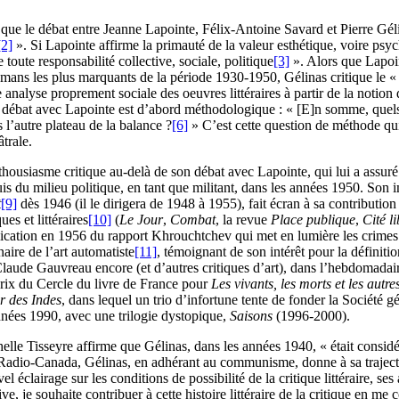
que le débat entre Jeanne Lapointe, Félix-Antoine Savard et Pierre Gél
[2]
». Si Lapointe affirme la primauté de la valeur esthétique, voire psyc
toute responsabilité collective, sociale, politique
[3]
». Alors que Lapoi
romans les plus marquants de la période 1930-1950, Gélinas critique le «
nalyse proprement sociale des oeuvres littéraires à partir de la notion d
u du débat avec Lapointe est d’abord méthodologique : « [E]n somme, quel
l’autre plateau de la balance ?
[6]
» C’est cette question de méthode qui
trale.
thousiasme critique au-delà de son débat avec Lapointe, qui lui a assuré u
 du milieu politique, en tant que militant, dans les années 1950. Son im
t
[9]
dès 1946 (il le dirigera de 1948 à 1955), fait écran à sa contribution à
es et littéraires
[10]
(
Le Jour
,
Combat
, la revue
Place publique
,
Cité li
ublication en 1956 du rapport Khrouchtchev qui met en lumière les crimes
aire de l’art automatiste
[11]
, témoignant de son intérêt pour la définiti
Claude Gauvreau encore (et d’autres critiques d’art), dans l’hebdomada
 prix du Cercle du livre de France pour
Les vivants, les morts et les autre
r des Indes
, dans lequel un trio d’infortune tente de fonder la Société g
 années 1990, avec une trilogie dystopique,
Saisons
(1996-2000).
chelle Tisseyre affirme que Gélinas, dans les années 1940, « était consi
t à Radio-Canada, Gélinas, en adhérant au communisme, donne à sa trajec
 éclairage sur les conditions de possibilité de la critique littéraire, ses a
ve, je souhaite contribuer à cette histoire littéraire de la critique en m