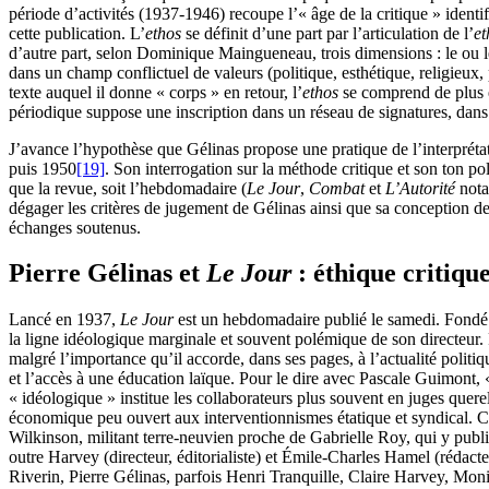
période d’activités (1937-1946) recoupe l’« âge de la critique » identi
cette publication. L’
ethos
se définit d’une part par l’articulation de l’
e
d’autre part, selon Dominique Maingueneau, trois dimensions : le ou le
dans un champ conflictuel de valeurs (politique, esthétique, religieu
texte auquel il donne « corps » en retour, l’
ethos
se comprend de plus e
périodique suppose une inscription dans un réseau de signatures, dans u
J’avance l’hypothèse que Gélinas propose une pratique de l’interprétat
puis 1950
[19]
. Son interrogation sur la méthode critique et son ton po
que la revue, soit l’hebdomadaire (
Le Jour
,
Combat
et
L’Autorité
notam
dégager les critères de jugement de Gélinas ainsi que sa conception de 
échanges soutenus.
Pierre Gélinas et
Le
Jour
: éthique critiqu
Lancé en 1937,
Le Jour
est un hebdomadaire publié le samedi. Fondé e
la ligne idéologique marginale et souvent polémique de son directeur. Pé
malgré l’importance qu’il accorde, dans ses pages, à l’actualité politiqu
et l’accès à une éducation laïque. Pour le dire avec Pascale Guimont,
« idéologique » institue les collaborateurs plus souvent en juges quer
économique peu ouvert aux interventionnismes étatique et syndical. Ce
Wilkinson, militant terre-neuvien proche de Gabrielle Roy, qui y publ
outre Harvey (directeur, éditorialiste) et Émile-Charles Hamel (rédac
Riverin, Pierre Gélinas, parfois Henri Tranquille, Claire Harvey, Mo