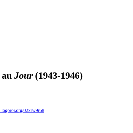
e au
Jour
(1943-1946)
ror.org/02xrw9r68