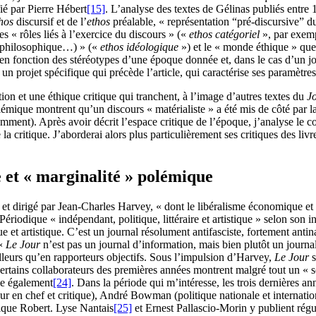
fié par Pierre Hébert
[15]
. L’analyse des textes de Gélinas publiés entre
thos
discursif et de l’
ethos
préalable, « représentation “pré-discursive” du
s « rôles liés à l’exercice du discours » («
ethos catégoriel
», par exempl
x, philosophique…) » («
ethos idéologique
») et le « monde éthique » que 
n fonction des stéréotypes d’une époque donnée et, dans le cas d’un jou
n projet spécifique qui précède l’article, qui caractérise ses paramètres
ion et une éthique critique qui tranchent, à l’image d’autres textes du
J
lémique montrent qu’un discours « matérialiste » a été mis de côté par la 
ment). Après avoir décrit l’espace critique de l’époque, j’analyse le cor
la critique. J’aborderai alors plus particulièrement ses critiques des li
e et « marginalité » polémique
t dirigé par Jean-Charles Harvey, « dont le libéralisme économique et
riodique « indépendant, politique, littéraire et artistique » selon son in
e et artistique. C’est un journal résolument antifasciste, fortement antina
 «
Le Jour
n’est pas un journal d’information, mais bien plutôt un journa
elleurs qu’en rapporteurs objectifs. Sous l’impulsion d’Harvey,
Le Jour
s
rtains collaborateurs des premières années montrent malgré tout un « s
ie également
[24]
. Dans la période qui m’intéresse, les trois dernières a
teur en chef et critique), André Bowman (politique nationale et interna
nique Robert. Lyse Nantais
[25]
et Ernest Pallascio-Morin y publient rég