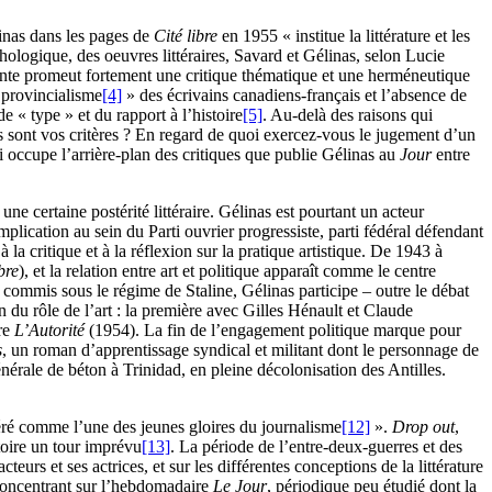
inas dans les pages de
Cité libre
en 1955 « institue la littérature et les
hologique, des oeuvres littéraires, Savard et Gélinas, selon Lucie
nte promeut fortement une critique thématique et une herméneutique
 provincialisme
[4]
» des écrivains canadiens-français et l’absence de
e « type » et du rapport à l’histoire
[5]
. Au-delà des raisons qui
s sont vos critères ? En regard de quoi exercez-vous le jugement d’un
 occupe l’arrière-plan des critiques que publie Gélinas au
Jour
entre
ne certaine postérité littéraire. Gélinas est pourtant un acteur
plication au sein du Parti ouvrier progressiste, parti fédéral défendant
 la critique et à la réflexion sur la pratique artistique. De 1943 à
bre
), et la relation entre art et politique apparaît comme le centre
 commis sous le régime de Staline, Gélinas participe – outre le débat
on du rôle de l’art : la première avec Gilles Hénault et Claude
ire
L’Autorité
(1954). La fin de l’engagement politique marque pour
s
, un roman d’apprentissage syndical et militant dont le personnage de
énérale de béton à Trinidad, en pleine décolonisation des Antilles.
déré comme l’une des jeunes gloires du journalisme
[12]
».
Drop out
,
toire un tour imprévu
[13]
. La période de l’entre-deux-guerres et des
cteurs et ses actrices, et sur les différentes conceptions de la littérature
e concentrant sur l’hebdomadaire
Le Jour
, périodique peu étudié dont la