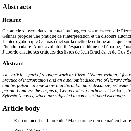
Abstracts
Résumé
Cet article s’inscrit dans un travail au long cours sur les écrits de Pie
Gélinas propose une pratique de l’interprétation et un discours autono
L’interrogation que Gélinas émet sur la méthode critique ainsi que son 
l’hebdomadaire. Après avoir décrit l’espace critique de l’époque, j’anal
J’aborde ensuite ses critiques des livres de Jean Bruchési et de Guy S
Abstract
This article is part of a longer work on Pierre Gélinas’ writing. I focus
practice of interpretation and an autonomist discourse of literary cri
and his polemical tone show that the autonomist discourse, set aside by
period, I analyze the corpus of Gélinas’ literary articles at
Le Jour
, t
Sylvestre’s books, which are subjected to some sustained exchanges.
Article body
Rien ne meurt en Laurentie ! Mais comme rien ne naît en Laurent
Pierre Gélinas
[1]