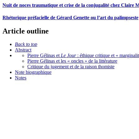
Nuit de noces traumatique et crise de la conjugalité chez Claire M
Rhétorique préfacielle de Gérard Genette ou l’art du palimpseste
Article outline
Back to top
Abstract
Pierre Gélinas et
Le
Jour
: éthique critique et « marginal
Pierre Gélinas et les « oncles » de la littérature
Critique du jugement et de la raison thomiste
Note biographique
Notes