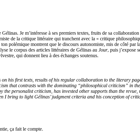
rre Gélinas. Je m’intéresse à ses premiers textes, fruits de sa collaboratio
miste de la critique littéraire qui tranchent avec la « critique philoso
ton polémique montrent que le discours autonomiste, mis de côté par la c
yse le corpus des articles littéraires de Gélinas au
Jour
, puis j’expose 
ylvestre, qui donnent lieu à des échanges soutenus.
 on his first texts, results of his regular collaboration to the literary pa
ticism that contrasts with the dominating “philosophical criticism” in th
 the personalist criticism, has invested other supports than the revue, n
hen I bring to light Gélinas’ judgment criteria and his conception of crit
ie, ça fait le compte.