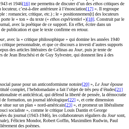
 1943 et 1946
[16]
me permettra de discuter d’un des
ethos
critiques de
 locuteur, c’est-à-dire antérieure à l’énonciation
[17]
». Il regroupe
e : romancier, critique, etc.) ; le « positionnemen[t] des locuteurs
porte le « ton » du texte («
ethos expérientiel
»)
[18]
. Construit par le
rnal, avec la poétique de ce support. En effet, écrire dans un
 de publication et que le texte confirme en retour.
our
, avec la « critique philosophique » qui domine les années 1940
critique personnaliste, et que ce discours a investi d’autres supports
pus des articles littéraires de Gélinas au
Jour
, puis je tente de
vres de Jean Bruchési et de Guy Sylvestre, qui donnent lieu à des
 social passe pour un anticonformisme notoire
[20]
»,
Le Jour
épouse
titulé complet, l’hebdomadaire a fait l’objet de très peu d’études
[21]
tionaliste et anticlérical, qui défend la liberté de pensée, la démocratie
l de formation, un journal idéologique
[22]
», et cette dimension
e situe sur un plan « nord-américain
[23]
», et promeut un libéralisme
ouci socialiste », comme le critique Louis Dantin et George
nnées du journal (1943-1946), les collaborateurs réguliers du
Jour
sont,
tionale), Félicien Mondor, Robert Goffin, Maximilien Rudwin, Paul
ulièrement des poèmes.