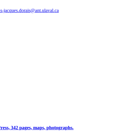
is-jacques.dorais@ant.ulaval.ca
ress, 342 pages, maps, photographs.