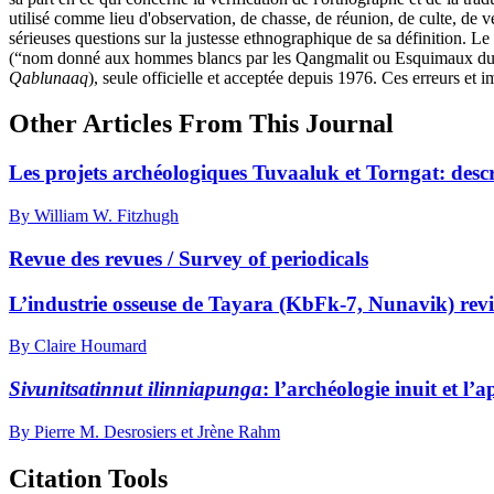
utilisé comme lieu d'observation, de chasse, de réunion, de culte, de v
sérieuses questions sur la justesse ethnographique de sa définition. 
(“nom donné aux hommes blancs par les Qangmalit ou Esquimaux du cui
Qablunaaq
), seule officielle et acceptée depuis 1976. Ces erreurs et 
Other Articles From This Journal
Les projets archéologiques Tuvaaluk et Torngat: descr
By William W. Fitzhugh
Revue des revues / Survey of periodicals
L’industrie osseuse de Tayara (KbFk-7, Nunavik) revis
By Claire Houmard
Sivunitsatinnut ilinniapunga
: l’archéologie inuit et l’
By Pierre M. Desrosiers et Jrène Rahm
Citation Tools