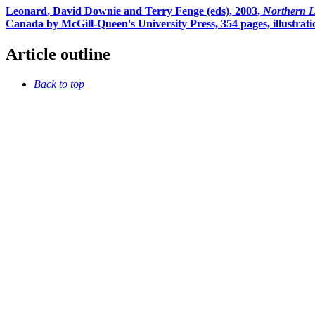
Leonard
, David Downie and Terry
Fenge
(eds), 2003,
Northern L
Canada by McGill-Queen's University Press, 354 pages, illustratio
Article outline
Back to top