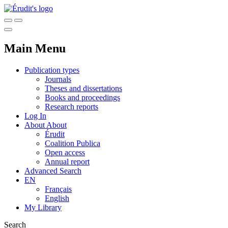
Main Menu
Publication types
Journals
Theses and dissertations
Books and proceedings
Research reports
Log In
About
About
Érudit
Coalition Publica
Open access
Annual report
Advanced Search
EN
Français
English
My Library
Search