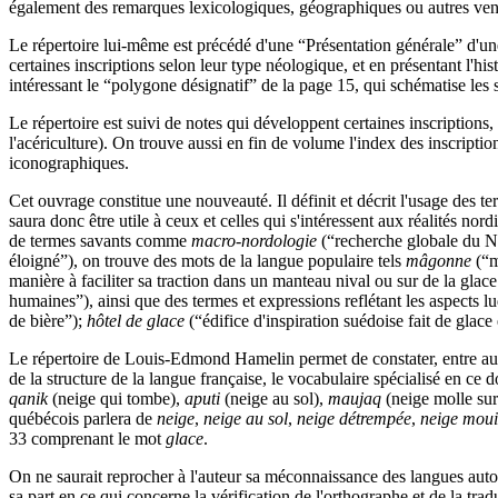
également des remarques lexicologiques, géographiques ou autres venant e
Le répertoire lui-même est précédé d'une “Présentation générale” d'une 
certaines inscriptions selon leur type néologique, et en présentant l'hi
intéressant le “polygone désignatif” de la page 15, qui schématise les 
Le répertoire est suivi de notes qui développent certaines inscriptions,
l'acériculture). On trouve aussi en fin de volume l'index des inscripti
iconographiques.
Cet ouvrage constitue une nouveauté. Il définit et décrit l'usage des te
saura donc être utile à ceux et celles qui s'intéressent aux réalités nor
de termes savants comme
macro-nordologie
(“recherche globale du N
éloigné”), on trouve des mots de la langue populaire tels
mâgonne
(“m
manière à faciliter sa traction dans un manteau nival ou sur de la glac
humaines”), ainsi que des termes et expressions reflétant les aspects
de bière”);
hôtel de glace
(“édifice d'inspiration suédoise fait de glace
Le répertoire de Louis-Edmond Hamelin permet de constater, entre autres
de la structure de la langue française, le vocabulaire spécialisé en ce
qanik
(neige qui tombe),
aputi
(neige au sol),
maujaq
(neige molle sur
québécois parlera de
neige
,
neige au sol
,
neige détrempée
,
neige moui
33 comprenant le mot
glace
.
On ne saurait reprocher à l'auteur sa méconnaissance des langues autoc
sa part en ce qui concerne la vérification de l'orthographe et de la tr