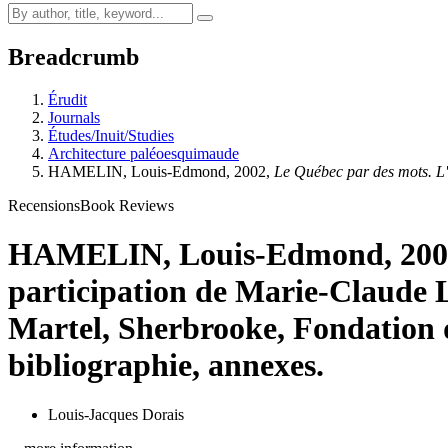
Breadcrumb
Érudit
Journals
Études/Inuit/Studies
Architecture paléoesquimaude
HAMELIN, Louis-Edmond, 2002,
Le Québec par des mots. L'
Recensions
Book Reviews
HAMELIN, Louis-Edmond, 200
participation de Marie-Claude L
Martel, Sherbrooke, Fondation d
bibliographie, annexes.
Louis-Jacques Dorais