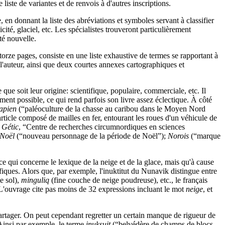
iste de variantes et de renvois à d'autres inscriptions.
 en donnant la liste des abréviations et symboles servant à classifier
ité, glaciel, etc. Les spécialistes trouveront particulièrement
té nouvelle.
atorze pages, consiste en une liste exhaustive de termes se rapportant à
 l'auteur, ainsi que deux courtes annexes cartographiques et
que soit leur origine: scientifique, populaire, commerciale, etc. Il
gement possible, ce qui rend parfois son livre assez éclectique. À côté
apien
(“paléoculture de la chasse au caribou dans le Moyen Nord
rticle composé de mailles en fer, entourant les roues d'un véhicule de
;
Gétic
, “Centre de recherches circumnordiques en sciences
 Noël
(“nouveau personnage de la période de Noël”);
Norois
(“marque
ce qui concerne le lexique de la neige et de la glace, mais qu'à cause
ifiques. Alors que, par exemple, l'inuktitut du Nunavik distingue entre
le sol),
minguliq
(fine couche de neige poudreuse), etc., le français
 L'ouvrage cite pas moins de 32 expressions incluant le mot
neige
, et
partager. On peut cependant regretter un certain manque de rigueur de
 Ainsi par exemple, le terme
inuksuit
(“belvédère de champs de blocs