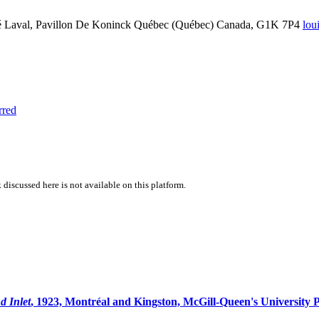
é Laval,
Pavillon De Koninck
Québec (Québec)
Canada, G1K 7P4
lou
rred
 discussed here is not available on this platform.
d Inlet
, 1923, Montréal and Kingston, McGill-Queen's University P