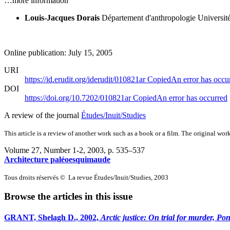
…more information
Louis-Jacques Dorais
Département d'anthropologie
Universit
Online publication: July 15, 2005
URI
https://id.erudit.org/iderudit/010821ar
Copied
An error has occu
DOI
https://doi.org/10.7202/010821ar
Copied
An error has occurred
A review of the journal
Études/Inuit/Studies
This article is a review of another work such as a book or a film. The original work
Volume 27, Number 1-2, 2003
, p. 535–537
Architecture paléoesquimaude
Tous droits réservés © La revue Études/Inuit/Studies, 2003
Browse the articles in this issue
GRANT, Shelagh D., 2002,
Arctic justice: On trial for murder, Pon