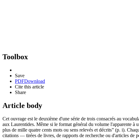
Toolbox
Save
PDF
Download
Cite this article
Share
Article body
Cet ouvrage est le deuxième d'une série de trois consacrés au vocabula
aux Laurentides. Même si le format général du volume l'apparente à un d
plus de mille quatre cents mots ou sens relevés et décrits” (p. i). Ch
citations — tirées de livres, de rapports de recherche ou d'articles d