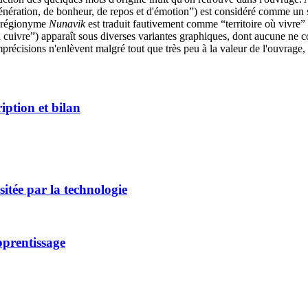
énération, de bonheur, de repos et d'émotion”) est considéré comme un sin
Le régionyme
Nunavik
est traduit fautivement comme “territoire où vivre” 
vre”) apparaît sous diverses variantes graphiques, dont aucune ne cor
imprécisions n'enlèvent malgré tout que très peu à la valeur de l'ouvrage
iption et bilan
itée par la technologie
apprentissage