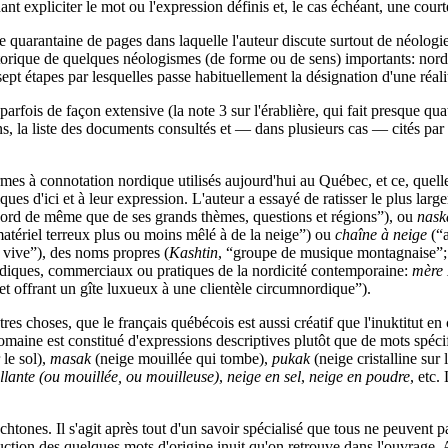
xpliciter le mot ou l'expression définis et, le cas échéant, une courte l
quarantaine de pages dans laquelle l'auteur discute surtout de néologie,
storique de quelques néologismes (de forme ou de sens) importants: nordic
sept étapes par lesquelles passe habituellement la désignation d'une réali
 parfois de façon extensive (la note 3 sur l'érablière, qui fait presque qu
ons, la liste des documents consultés et — dans plusieurs cas — cités par
rmes à connotation nordique utilisés aujourd'hui au Québec, et ce, quelle 
diques d'ici et à leur expression. L'auteur a essayé de ratisser le plus lar
ord de même que de ses grands thèmes, questions et régions”), ou
nask
atériel terreux plus ou moins mêlé à de la neige”) ou
chaîne à neige
(“a
e vive”), des noms propres (
Kashtin
, “groupe de musique montagnaise”
 ludiques, commerciaux ou pratiques de la nordicité contemporaine:
mère
 et offrant un gîte luxueux à une clientèle circumnordique”).
 choses, que le français québécois est aussi créatif que l'inuktitut en 
 domaine est constitué d'expressions descriptives plutôt que de mots spéc
 le sol),
masak
(neige mouillée qui tombe),
pukak
(neige cristalline sur 
llante (ou mouillée, ou mouilleuse)
,
neige en sel
,
neige en poudre
, etc.
htones. Il s'agit après tout d'un savoir spécialisé que tous ne peuvent 
aduction des quelques mots d'origine inuit qu'on retrouve dans l'ouvrage.