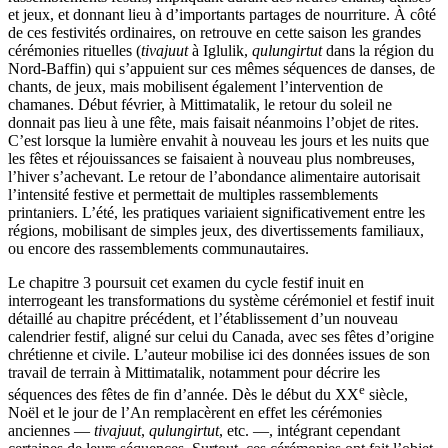
et jeux, et donnant lieu à d’importants partages de nourriture. À côté
de ces festivités ordinaires, on retrouve en cette saison les grandes
cérémonies rituelles (
tivajuut
à Iglulik,
qulungirtut
dans la région du
Nord-Baffin) qui s’appuient sur ces mêmes séquences de danses, de
chants, de jeux, mais mobilisent également l’intervention de
chamanes. Début février, à Mittimatalik, le retour du soleil ne
donnait pas lieu à une fête, mais faisait néanmoins l’objet de rites.
C’est lorsque la lumière envahit à nouveau les jours et les nuits que
les fêtes et réjouissances se faisaient à nouveau plus nombreuses,
l’hiver s’achevant. Le retour de l’abondance alimentaire autorisait
l’intensité festive et permettait de multiples rassemblements
printaniers. L’été, les pratiques variaient significativement entre les
régions, mobilisant de simples jeux, des divertissements familiaux,
ou encore des rassemblements communautaires.
Le chapitre 3 poursuit cet examen du cycle festif inuit en
interrogeant les transformations du système cérémoniel et festif inuit
détaillé au chapitre précédent, et l’établissement d’un nouveau
calendrier festif, aligné sur celui du Canada, avec ses fêtes d’origine
chrétienne et civile. L’auteur mobilise ici des données issues de son
travail de terrain à Mittimatalik, notamment pour décrire les
e
séquences des fêtes de fin d’année. Dès le début du XX
siècle,
Noël et le jour de l’An remplacèrent en effet les cérémonies
anciennes —
tivajuut
,
qulungirtut
, etc. —, intégrant cependant