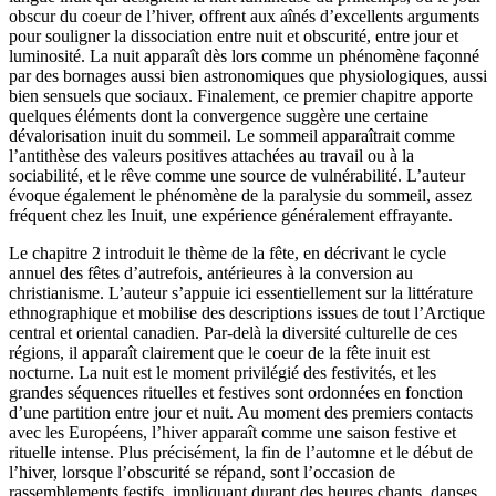
obscur du coeur de l’hiver, offrent aux aînés d’excellents arguments
pour souligner la dissociation entre nuit et obscurité, entre jour et
luminosité. La nuit apparaît dès lors comme un phénomène façonné
par des bornages aussi bien astronomiques que physiologiques, aussi
bien sensuels que sociaux. Finalement, ce premier chapitre apporte
quelques éléments dont la convergence suggère une certaine
dévalorisation inuit du sommeil. Le sommeil apparaîtrait comme
l’antithèse des valeurs positives attachées au travail ou à la
sociabilité, et le rêve comme une source de vulnérabilité. L’auteur
évoque également le phénomène de la paralysie du sommeil, assez
fréquent chez les Inuit, une expérience généralement effrayante.
Le chapitre 2 introduit le thème de la fête, en décrivant le cycle
annuel des fêtes d’autrefois, antérieures à la conversion au
christianisme. L’auteur s’appuie ici essentiellement sur la littérature
ethnographique et mobilise des descriptions issues de tout l’Arctique
central et oriental canadien. Par-delà la diversité culturelle de ces
régions, il apparaît clairement que le coeur de la fête inuit est
nocturne. La nuit est le moment privilégié des festivités, et les
grandes séquences rituelles et festives sont ordonnées en fonction
d’une partition entre jour et nuit. Au moment des premiers contacts
avec les Européens, l’hiver apparaît comme une saison festive et
rituelle intense. Plus précisément, la fin de l’automne et le début de
l’hiver, lorsque l’obscurité se répand, sont l’occasion de
rassemblements festifs, impliquant durant des heures chants, danses