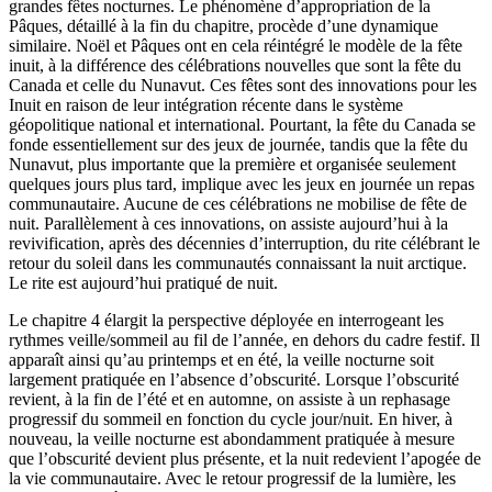
grandes fêtes nocturnes. Le phénomène d’appropriation de la
Pâques, détaillé à la fin du chapitre, procède d’une dynamique
similaire. Noël et Pâques ont en cela réintégré le modèle de la fête
inuit, à la différence des célébrations nouvelles que sont la fête du
Canada et celle du Nunavut. Ces fêtes sont des innovations pour les
Inuit en raison de leur intégration récente dans le système
géopolitique national et international. Pourtant, la fête du Canada se
fonde essentiellement sur des jeux de journée, tandis que la fête du
Nunavut, plus importante que la première et organisée seulement
quelques jours plus tard, implique avec les jeux en journée un repas
communautaire. Aucune de ces célébrations ne mobilise de fête de
nuit. Parallèlement à ces innovations, on assiste aujourd’hui à la
revivification, après des décennies d’interruption, du rite célébrant le
retour du soleil dans les communautés connaissant la nuit arctique.
Le rite est aujourd’hui pratiqué de nuit.
Le chapitre 4 élargit la perspective déployée en interrogeant les
rythmes veille/sommeil au fil de l’année, en dehors du cadre festif. Il
apparaît ainsi qu’au printemps et en été, la veille nocturne soit
largement pratiquée en l’absence d’obscurité. Lorsque l’obscurité
revient, à la fin de l’été et en automne, on assiste à un rephasage
progressif du sommeil en fonction du cycle jour/nuit. En hiver, à
nouveau, la veille nocturne est abondamment pratiquée à mesure
que l’obscurité devient plus présente, et la nuit redevient l’apogée de
la vie communautaire. Avec le retour progressif de la lumière, les