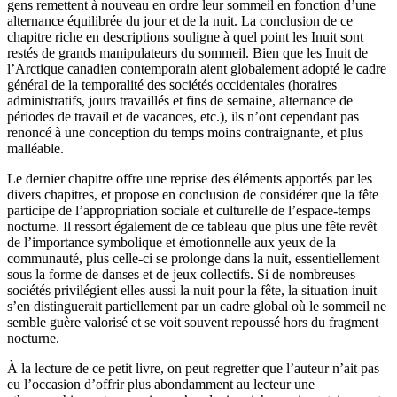
gens remettent à nouveau en ordre leur sommeil en fonction d’une
alternance équilibrée du jour et de la nuit. La conclusion de ce
chapitre riche en descriptions souligne à quel point les Inuit sont
restés de grands manipulateurs du sommeil. Bien que les Inuit de
l’Arctique canadien contemporain aient globalement adopté le cadre
général de la temporalité des sociétés occidentales (horaires
administratifs, jours travaillés et fins de semaine, alternance de
périodes de travail et de vacances, etc.), ils n’ont cependant pas
renoncé à une conception du temps moins contraignante, et plus
malléable.
Le dernier chapitre offre une reprise des éléments apportés par les
divers chapitres, et propose en conclusion de considérer que la fête
participe de l’appropriation sociale et culturelle de l’espace-temps
nocturne. Il ressort également de ce tableau que plus une fête revêt
de l’importance symbolique et émotionnelle aux yeux de la
communauté, plus celle-ci se prolonge dans la nuit, essentiellement
sous la forme de danses et de jeux collectifs. Si de nombreuses
sociétés privilégient elles aussi la nuit pour la fête, la situation inuit
s’en distinguerait partiellement par un cadre global où le sommeil ne
semble guère valorisé et se voit souvent repoussé hors du fragment
nocturne.
À la lecture de ce petit livre, on peut regretter que l’auteur n’ait pas
eu l’occasion d’offrir plus abondamment au lecteur une