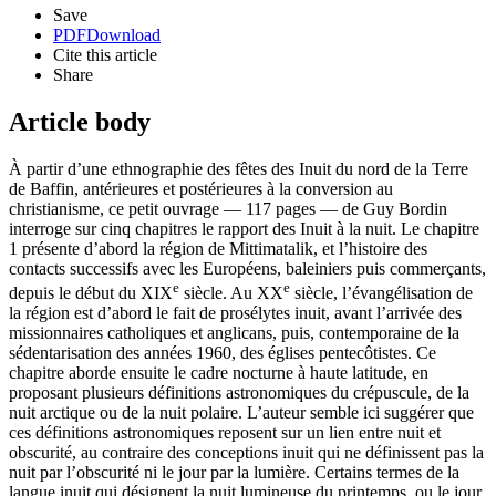
Save
PDF
Download
Cite this article
Share
Article body
À partir d’une ethnographie des fêtes des Inuit du nord de la Terre
de Baffin, antérieures et postérieures à la conversion au
christianisme, ce petit ouvrage — 117 pages — de Guy Bordin
interroge sur cinq chapitres le rapport des Inuit à la nuit. Le chapitre
1 présente d’abord la région de Mittimatalik, et l’histoire des
contacts successifs avec les Européens, baleiniers puis commerçants,
e
e
depuis le début du XIX
siècle. Au XX
siècle, l’évangélisation de
la région est d’abord le fait de prosélytes inuit, avant l’arrivée des
missionnaires catholiques et anglicans, puis, contemporaine de la
sédentarisation des années 1960, des églises pentecôtistes. Ce
chapitre aborde ensuite le cadre nocturne à haute latitude, en
proposant plusieurs définitions astronomiques du crépuscule, de la
nuit arctique ou de la nuit polaire. L’auteur semble ici suggérer que
ces définitions astronomiques reposent sur un lien entre nuit et
obscurité, au contraire des conceptions inuit qui ne définissent pas la
nuit par l’obscurité ni le jour par la lumière. Certains termes de la
langue inuit qui désignent la nuit lumineuse du printemps, ou le jour