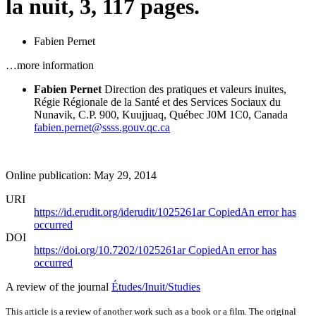
la nuit, 3, 117 pages.
Fabien Pernet
…more information
Fabien Pernet
Direction des pratiques et valeurs inuites,
Régie Régionale de la Santé et des Services Sociaux du
Nunavik, C.P. 900, Kuujjuaq, Québec J0M 1C0, Canada
fabien.pernet@ssss.gouv.qc.ca
Online publication: May 29, 2014
URI
https://id.erudit.org/iderudit/1025261ar
Copied
An error has
occurred
DOI
https://doi.org/10.7202/1025261ar
Copied
An error has
occurred
A review of the journal
Études/Inuit/Studies
This article is a review of another work such as a book or a film. The original