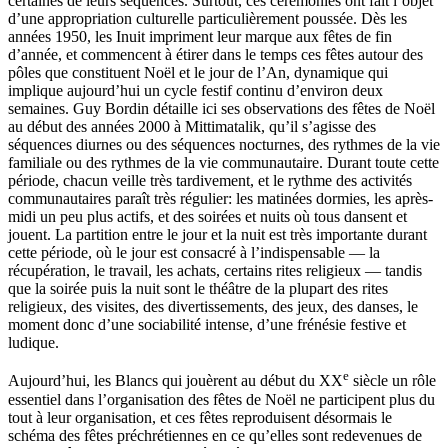
certaines de leurs séquences. Surtout, ces cérémonies ont fait l’objet
d’une appropriation culturelle particulièrement poussée. Dès les
années 1950, les Inuit impriment leur marque aux fêtes de fin
d’année, et commencent à étirer dans le temps ces fêtes autour des
pôles que constituent Noël et le jour de l’An, dynamique qui
implique aujourd’hui un cycle festif continu d’environ deux
semaines. Guy Bordin détaille ici ses observations des fêtes de Noël
au début des années 2000 à Mittimatalik, qu’il s’agisse des
séquences diurnes ou des séquences nocturnes, des rythmes de la vie
familiale ou des rythmes de la vie communautaire. Durant toute cette
période, chacun veille très tardivement, et le rythme des activités
communautaires paraît très régulier: les matinées dormies, les après-
midi un peu plus actifs, et des soirées et nuits où tous dansent et
jouent. La partition entre le jour et la nuit est très importante durant
cette période, où le jour est consacré à l’indispensable — la
récupération, le travail, les achats, certains rites religieux — tandis
que la soirée puis la nuit sont le théâtre de la plupart des rites
religieux, des visites, des divertissements, des jeux, des danses, le
moment donc d’une sociabilité intense, d’une frénésie festive et
ludique.
e
Aujourd’hui, les Blancs qui jouèrent au début du XX
siècle un rôle
essentiel dans l’organisation des fêtes de Noël ne participent plus du
tout à leur organisation, et ces fêtes reproduisent désormais le
schéma des fêtes préchrétiennes en ce qu’elles sont redevenues de