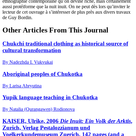
ethnographie contemporaine qu’on devine riche, mais certainement
aussi protéiforme que la nuit inuit. On ne peut dès lors qu’inviter le
lecteur de cet ouvrage à s’intéresser de plus près aux divers travaux
de Guy Bordin.
Other Articles From This Journal
Chukchi traditional clothing as historical source of
cultural transformation
By Nadezhda I. Vukvukai
Aboriginal peoples of Chukotka
By Larisa Abryutina
Yupik language teaching in Chukotka
By Natalia (Qurangawen) Rodionova
KAISER, Ulrike, 2006
Die Inuit: Ein Volk der Arktis
,
Zurich, Verlag Pestalozzianum und
Voelkerkundemuseum Zuerich, 142 pages (and a