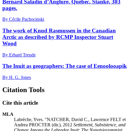
Bernard Saladin d’Anglure, Québec, Stanké, 303
pages.
By Cécile Pachocinski
The work of Knud Rasmussen in the Canadian
Arctic as described by RCMP Inspector Stuart
Wood
By Erhard Treude
The Inuit as geographers: The case of Eenoolooapik
By H. G. Jones
Citation Tools
Cite this article
MLA
Labrèche, Yves. "NATCHER, David C., Lawrence FELT et
Andrea PROCTER (dir.), 2012
Settlement, Subsistence, and
Change Among the Labrador Inuit: The Nunatsiavummiut