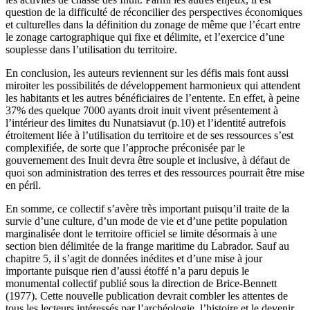
question de la difficulté de réconcilier des perspectives économiques
et culturelles dans la définition du zonage de même que l’écart entre
le zonage cartographique qui fixe et délimite, et l’exercice d’une
souplesse dans l’utilisation du territoire.
En conclusion, les auteurs reviennent sur les défis mais font aussi
miroiter les possibilités de développement harmonieux qui attendent
les habitants et les autres bénéficiaires de l’entente. En effet, à peine
37% des quelque 7000 ayants droit inuit vivent présentement à
l’intérieur des limites du Nunatsiavut (p.10) et l’identité autrefois
étroitement liée à l’utilisation du territoire et de ses ressources s’est
complexifiée, de sorte que l’approche préconisée par le
gouvernement des Inuit devra être souple et inclusive, à défaut de
quoi son administration des terres et des ressources pourrait être mise
en péril.
En somme, ce collectif s’avère très important puisqu’il traite de la
survie d’une culture, d’un mode de vie et d’une petite population
marginalisée dont le territoire officiel se limite désormais à une
section bien délimitée de la frange maritime du Labrador. Sauf au
chapitre 5, il s’agit de données inédites et d’une mise à jour
importante puisque rien d’aussi étoffé n’a paru depuis le
monumental collectif publié sous la direction de Brice-Bennett
(1977). Cette nouvelle publication devrait combler les attentes de
tous les lecteurs intéressés par l’archéologie, l’histoire et le devenir