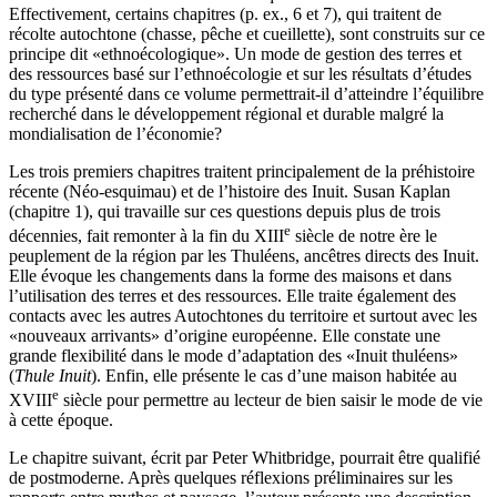
Effectivement, certains chapitres (p. ex., 6 et 7), qui traitent de
récolte autochtone (chasse, pêche et cueillette), sont construits sur ce
principe dit «ethnoécologique». Un mode de gestion des terres et
des ressources basé sur l’ethnoécologie et sur les résultats d’études
du type présenté dans ce volume permettrait-il d’atteindre l’équilibre
recherché dans le développement régional et durable malgré la
mondialisation de l’économie?
Les trois premiers chapitres traitent principalement de la préhistoire
récente (Néo-esquimau) et de l’histoire des Inuit. Susan Kaplan
(chapitre 1), qui travaille sur ces questions depuis plus de trois
e
décennies, fait remonter à la fin du XIII
siècle de notre ère le
peuplement de la région par les Thuléens, ancêtres directs des Inuit.
Elle évoque les changements dans la forme des maisons et dans
l’utilisation des terres et des ressources. Elle traite également des
contacts avec les autres Autochtones du territoire et surtout avec les
«nouveaux arrivants» d’origine européenne. Elle constate une
grande flexibilité dans le mode d’adaptation des «Inuit thuléens»
(
Thule Inuit
). Enfin, elle présente le cas d’une maison habitée au
e
XVIII
siècle pour permettre au lecteur de bien saisir le mode de vie
à cette époque.
Le chapitre suivant, écrit par Peter Whitbridge, pourrait être qualifié
de postmoderne. Après quelques réflexions préliminaires sur les