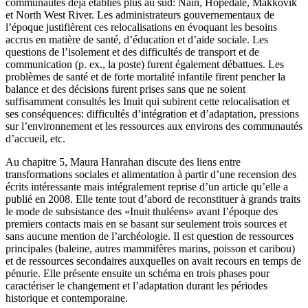
communautés déjà établies plus au sud: Nain, Hopedale, Makkovik
et North West River. Les administrateurs gouvernementaux de
l’époque justifièrent ces relocalisations en évoquant les besoins
accrus en matière de santé, d’éducation et d’aide sociale. Les
questions de l’isolement et des difficultés de transport et de
communication (p. ex., la poste) furent également débattues. Les
problèmes de santé et de forte mortalité infantile firent pencher la
balance et des décisions furent prises sans que ne soient
suffisamment consultés les Inuit qui subirent cette relocalisation et
ses conséquences: difficultés d’intégration et d’adaptation, pressions
sur l’environnement et les ressources aux environs des communautés
d’accueil, etc.
Au chapitre 5, Maura Hanrahan discute des liens entre
transformations sociales et alimentation à partir d’une recension des
écrits intéressante mais intégralement reprise d’un article qu’elle a
publié en 2008. Elle tente tout d’abord de reconstituer à grands traits
le mode de subsistance des «Inuit thuléens» avant l’époque des
premiers contacts mais en se basant sur seulement trois sources et
sans aucune mention de l’archéologie. Il est question de ressources
principales (baleine, autres mammifères marins, poisson et caribou)
et de ressources secondaires auxquelles on avait recours en temps de
pénurie. Elle présente ensuite un schéma en trois phases pour
caractériser le changement et l’adaptation durant les périodes
historique et contemporaine.