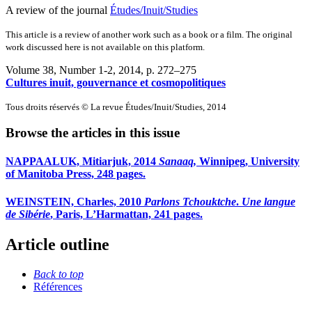
A review of the journal
Études/Inuit/Studies
This article is a review of another work such as a book or a film. The original
work discussed here is not available on this platform.
Volume 38, Number 1-2, 2014
, p. 272–275
Cultures inuit, gouvernance et cosmopolitiques
Tous droits réservés © La revue Études/Inuit/Studies, 2014
Browse the articles in this issue
NAPPAALUK, Mitiarjuk, 2014
Sanaaq,
Winnipeg, University
of Manitoba Press, 248 pages.
WEINSTEIN, Charles, 2010
Parlons Tchouktche
.
Une langue
de Sibérie
, Paris, L’Harmattan, 241 pages.
Article outline
Back to top
Références