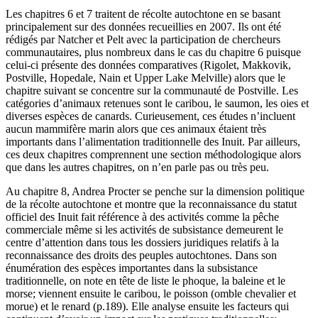
Les chapitres 6 et 7 traitent de récolte autochtone en se basant
principalement sur des données recueillies en 2007. Ils ont été
rédigés par Natcher et Pelt avec la participation de chercheurs
communautaires, plus nombreux dans le cas du chapitre 6 puisque
celui-ci présente des données comparatives (Rigolet, Makkovik,
Postville, Hopedale, Nain et Upper Lake Melville) alors que le
chapitre suivant se concentre sur la communauté de Postville. Les
catégories d’animaux retenues sont le caribou, le saumon, les oies et
diverses espèces de canards. Curieusement, ces études n’incluent
aucun mammifère marin alors que ces animaux étaient très
importants dans l’alimentation traditionnelle des Inuit. Par ailleurs,
ces deux chapitres comprennent une section méthodologique alors
que dans les autres chapitres, on n’en parle pas ou très peu.
Au chapitre 8, Andrea Procter se penche sur la dimension politique
de la récolte autochtone et montre que la reconnaissance du statut
officiel des Inuit fait référence à des activités comme la pêche
commerciale même si les activités de subsistance demeurent le
centre d’attention dans tous les dossiers juridiques relatifs à la
reconnaissance des droits des peuples autochtones. Dans son
énumération des espèces importantes dans la subsistance
traditionnelle, on note en tête de liste le phoque, la baleine et le
morse; viennent ensuite le caribou, le poisson (omble chevalier et
morue) et le renard (p.189). Elle analyse ensuite les facteurs qui