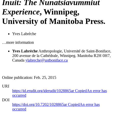
Inuit: The Nunatsiavummiut
Experience
, Winnipeg,
University of Manitoba Press.
Yves Labrèche
…more information
Yves Labrèche
Anthropologie, Université de Saint-Boniface,
200 avenue de la Cathédrale, Winnipeg. Manitoba R2H 0H7,
Canada
ylabreche@ustboniface.ca
Online publication: Feb. 25, 2015
URI
https://id.erudit.org/iderudit/1028865ar
Copied
An error has
occurred
DOI
https://doi.org/10.7202/1028865ar
Copied
An error has
occurred