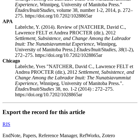
Experience
, Winnipeg, University of Manitoba Press."
Études/Inuit/Studies
, volume 38, number 1-2, 2014, p. 272–
275. https://doi.org/10.7202/1028865ar
APA
Labrèche, Y. (2014). Review of [NATCHER, David C.,
Lawrence FELT et Andrea PROCTER (dir.), 2012
Settlement, Subsistence, and Change Among the Labrador
Inuit: The Nunatsiavummiut Experience
, Winnipeg,
University of Manitoba Press.]
Études/Inuit/Studies
,
38
(1-2),
272–275. https://doi.org/10.7202/1028865ar
Chicago
Labrèche, Yves "NATCHER, David C., Lawrence FELT et
Andrea PROCTER (dir.), 2012
Settlement, Subsistence, and
Change Among the Labrador Inuit: The Nunatsiavummiut
Experience
, Winnipeg, University of Manitoba Press.".
Études/Inuit/Studies
38, no. 1-2 (2014) : 272–275.
https://doi.org/10.7202/1028865ar
Export the record for this article
RIS
EndNote, Papers, Reference Manager, RefWorks, Zotero