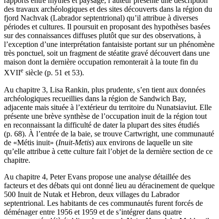
rapports entre mythes et paysage, l’auteur présente une description
des travaux archéologiques et des sites découverts dans la région du
fjord Nachvak (Labrador septentrional) qu’il attribue à diverses
périodes et cultures. Il poursuit en proposant des hypothèses basées
sur des connaissances diffuses plutôt que sur des observations, à
l’exception d’une interprétation fantaisiste portant sur un phénomène
très ponctuel, soit un fragment de stéatite gravé découvert dans une
maison dont la dernière occupation remonterait à la toute fin du
e
XVII
siècle (p. 51 et 53).
Au chapitre 3, Lisa Rankin, plus prudente, s’en tient aux données
archéologiques recueillies dans la région de Sandwich Bay,
adjacente mais située à l’extérieur du territoire du Nunatsiaviut. Elle
présente une brève synthèse de l’occupation inuit de la région tout
en reconnaissant la difficulté de dater la plupart des sites étudiés
(p. 68). À l’entrée de la baie, se trouve Cartwright, une communauté
de «Métis inuit» (
Inuit-Metis
) aux environs de laquelle un site
qu’elle attribue à cette culture fait l’objet de la dernière section de ce
chapitre.
Au chapitre 4, Peter Evans propose une analyse détaillée des
facteurs et des débats qui ont donné lieu au déracinement de quelque
500 Inuit de Nutak et Hebron, deux villages du Labrador
septentrional. Les habitants de ces communautés furent forcés de
déménager entre 1956 et 1959 et de s’intégrer dans quatre