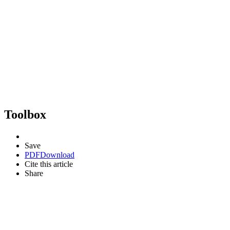
Toolbox
Save
PDF
Download
Cite this article
Share