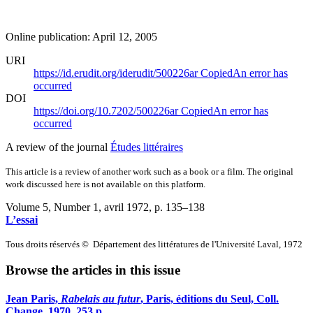
Online publication: April 12, 2005
URI
https://id.erudit.org/iderudit/500226ar
Copied
An error has
occurred
DOI
https://doi.org/10.7202/500226ar
Copied
An error has
occurred
A review of the journal
Études littéraires
This article is a review of another work such as a book or a film. The original
work discussed here is not available on this platform.
Volume 5, Number 1, avril 1972
, p. 135–138
L’essai
Tous droits réservés © Département des littératures de l'Université Laval, 1972
Browse the articles in this issue
Jean Paris,
Rabelais au futur
, Paris, éditions du Seul, Coll.
Change, 1970, 253 p.