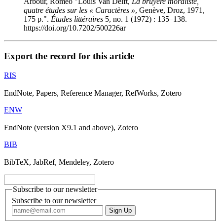
Arbour, Roméo "Louis Van Delft,
La bruyère moraliste,
quatre études sur les « Caractères »
, Genève, Droz, 1971,
175 p.".
Études littéraires
5, no. 1 (1972) : 135–138.
https://doi.org/10.7202/500226ar
Export the record for this article
RIS
EndNote, Papers, Reference Manager, RefWorks, Zotero
ENW
EndNote (version X9.1 and above), Zotero
BIB
BibTeX, JabRef, Mendeley, Zotero
Subscribe to our newsletter
Subscribe to our newsletter