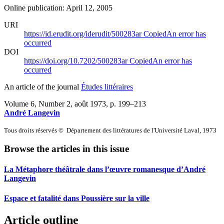
Online publication: April 12, 2005
URI
https://id.erudit.org/iderudit/500283ar
Copied
An error has
occurred
DOI
https://doi.org/10.7202/500283ar
Copied
An error has
occurred
An article of the journal
Études littéraires
Volume 6, Number 2, août 1973
, p. 199–213
André Langevin
Tous droits réservés © Département des littératures de l'Université Laval, 1973
Browse the articles in this issue
La Métaphore théâtrale dans l’œuvre romanesque d’André
Langevin
Espace et fatalité dans Poussière sur la ville
Article outline