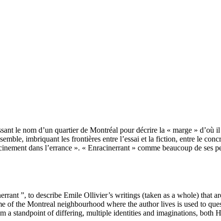
ssant le nom d’un quartier de Montréal pour décrire la « marge » d’où il 
semble, imbriquant les frontières entre l’essai et la fiction, entre le con
acinement dans l’errance ». « Enracinerrant » comme beaucoup de ses pe
errant ”, to describe Emile Ollivier’s writings (taken as a whole) that 
ame of the Montreal neighbourhood where the author lives is used to ques
om a standpoint of differing, multiple identities and imaginations, both