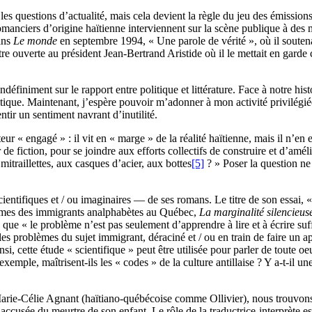
 les questions d’actualité, mais cela devient la règle du jeu des émissio
s romanciers d’origine haïtienne interviennent sur la scène publique à d
ans
Le monde
en septembre 1994, « Une parole de vérité », où il souten
tre ouverte au président Jean-Bertrand Aristide où il le mettait en garde 
ndéfiniment sur le rapport entre politique et littérature. Face à notre his
itique. Maintenant, j’espère pouvoir m’adonner à mon activité privilégiée
tir un sentiment navrant d’inutilité.
ur « engagé » : il vit en « marge » de la réalité haïtienne, mais il n’en 
r de fiction, pour se joindre aux efforts collectifs de construire et d’amél
 mitraillettes, aux casques d’acier, aux bottes
[5]
? » Poser la question ne 
ientifiques et / ou imaginaires — de ses romans. Le titre de son essai, «
blèmes des immigrants analphabètes au Québec,
La marginalité silencieus
e que « le problème n’est pas seulement d’apprendre à lire et à écrire s
s problèmes du sujet immigrant, déraciné et / ou en train de faire un a
i, cette étude « scientifique » peut être utilisée pour parler de toute oe
 exemple, maîtrisent-ils les « codes » de la culture antillaise ? Y a-t-il 
rie-Célie Agnant (haïtiano-québécoise comme Ollivier), nous trouvons 
accusée du meurtre de son enfant. Le rôle de la traductrice-interprète es