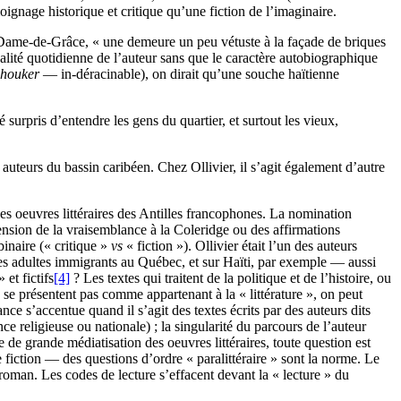
ignage historique et critique qu’une fiction de l’imaginaire.
re-Dame-de-Grâce, « une demeure un peu vétuste à la façade de briques
alité quotidienne de l’auteur sans que le caractère autobiographique
houker
— in-déracinable), on dirait qu’une souche haïtienne
surpris d’entendre les gens du quartier, et surtout les vieux,
s auteurs du bassin caribéen. Chez Ollivier, il s’agit également d’autre
s des oeuvres littéraires des Antilles francophones. La nomination
spension de la vraisemblance à la Coleridge ou des affirmations
binaire (« critique »
vs
« fiction »). Ollivier était l’un des auteurs
 des adultes immigrants au Québec, et sur Haïti, par exemple — aussi
 et fictifs
[4]
? Les textes qui traitent de la politique et de l’histoire, ou
e présentent pas comme appartenant à la « littérature », on peut
e s’accentue quand il s’agit des textes écrits par des auteurs dits
e religieuse ou nationale) ; la singularité du parcours de l’auteur
e de grande médiatisation des oeuvres littéraires, toute question est
e fiction — des questions d’ordre « paralittéraire » sont la norme. Le
 roman. Les codes de lecture s’effacent devant la « lecture » du