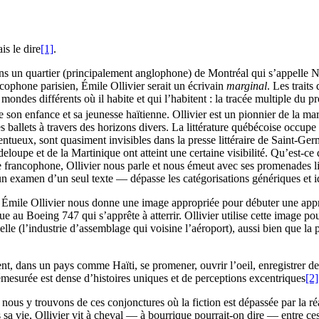
is le dire
[1]
.
dans un quartier (principalement anglophone) de Montréal qui s’appelle 
cophone parisien, Émile Ollivier serait un écrivain
marginal
. Les trait
ndes différents où il habite et qui l’habitent : la tracée multiple du prof
e son enfance et sa jeunesse haïtienne. Ollivier est un pionnier de la ma
s ballets à travers des horizons divers. La littérature québécoise occupe
entueux, sont quasiment invisibles dans la presse littéraire de Saint-Ge
eloupe et de la Martinique ont atteint une certaine visibilité. Qu’est-ce
 francophone, Ollivier nous parle et nous émeut avec ses promenades li
n examen d’un seul texte — dépasse les catégorisations génériques et id
, Émile Ollivier nous donne une image appropriée pour débuter une appréc
ue au Boeing 747 qui s’apprête à atterrir. Ollivier utilise cette image po
le (l’industrie d’assemblage qui voisine l’aéroport), aussi bien que la po
, dans un pays comme Haïti, se promener, ouvrir l’oeil, enregistrer des ima
 démesurée est dense d’histoires uniques et de perceptions excentriques
[2]
 nous y trouvons de ces conjonctures où la fiction est dépassée par la réa
s sa vie, Ollivier vit à cheval — à bourrique pourrait-on dire — entre c