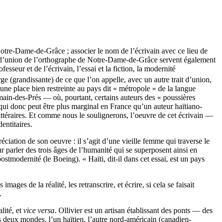
Notre-Dame-de-Grâce ; associer le nom de l’écrivain avec ce lieu de
s d’union de l’orthographe de Notre-Dame-de-Grâce servent également
esseur et de l’écrivain, l’essai et la fiction, la modernité
rge (grandissante) de ce que l’on appelle, avec un autre trait d’union,
 une place bien restreinte au pays dit « métropole » de la langue
rmain-des-Prés — où, pourtant, certains auteurs des « poussières
 qui donc peut être plus marginal en France qu’un auteur haïtiano-
ttéraires. Et comme nous le soulignerons, l’oeuvre de cet écrivain —
entitaires.
iation de son oeuvre : il s’agit d’une vieille femme qui traverse le
ur parler des trois âges de l’humanité qui se superposent ainsi en
stmodernité (le Boeing). « Haïti, dit-il dans cet essai, est un pays
ges de la réalité, les retranscrire, et écrire, si cela se faisait
.
lité, et
vice versa
. Ollivier est un artisan établissant des ponts — des
es deux mondes, l’un haïtien, l’autre nord-américain (canadien-