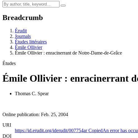
Breadcrumb
Érudit
Journals
Études littéraires
Émile Ollivier
Émile Ollivier : enracinerrant de Notre-Dame-de-Grâce
Études
Émile Ollivier : enracinerrant
Thomas C. Spear
Online publication: Feb. 25, 2004
URI
https://id.erudit.org/iderudit/007754ar
Copied
An error has occu
DOI