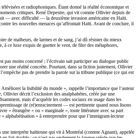
ns télévisées et radiophoniques. Étant donné la réalité économique et
es moments critiques. René Depestre, qui vit comme Ollivier depuis de
ait — avec difficulté — la deuxième invasion américaine en Haïti.
contre les nouvelles menaces qu’affrontait Haïti. Avant de conclure, il
toire de malheurs, de larmes et de sang, j’ai dû résister du mieux
, à ce luxe exquis de guetter le vent, de filer des métaphores,
est pas moins concerné ; l’écrivain sait participer au dialogue public
iorer une réalité concrète. Pourtant, dans sa fiction justement, Ollivier
l’empèche pas de prendre la parole sur la tribune publique (ce qui est
 Améliorer la lisibilité du monde », rappelle l’importance que l’auteur
e
, Ollivier décrit l’exclusion des analphabètes, créée par une
uffisamment, mais d’acquérir les codes sociaux en usage dans les
pprentissage de (ré)enracinement — est pertinente quand nous lisons
uvre « étrangère » ou « marginale », toute littérature avec sa part
une « alphabétisation » à entreprendre pour que l’immigrant-lecteur
une interprète haïtienne qui vit à Montréal (comme Agnant), appelée
t en fait double : ce n’est pas seulement la langue créole que les