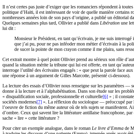
Il n’est certes pas juste d’exiger que les romanciers répondent à toutes
politique d’Haïti, il est intéressant de voir de quelle manière certain
nombreuses années loin de son pays d’origine, a publié un éditorial d
Quelques semaines plus tard, Ollivier a publié dans
Libération
une let
lui dit :
Monsieur le Président, en tant qu’écrivain, je me suis interrogé i
que j’ai pu, pour ne pas inféoder mon métier d’écrivain à la pol
de sucer la pointe de mon crayon comme il me plaira, sans ressen
Cet extrait montre à quel point Ollivier prend au sérieux son rôle d’aute
quand la situation mérite la tribune qui lui est offerte, en tant qu’auteu
interroge l’utilité des écrivains engagés : « que peut la parole face aux
une réponse à un argument de Gilles Marcotte, présenté ci-dessous).
La lecture des essais d’Ollivier nous renseigne sur les paramètres — sc
donne à la lecture et à l’alphabétisation. Dans son étude sur les pro
« disqualification sociale, professionnelle et culturelle
[6]
» ; il constat
sociétés modernes
[7]
». La réflexion du sociologue — préoccupé par le
l’oeuvre de fiction du même auteur où de tels sujets se manifestent. Ains
d’ombre. Ceux qui savent lire la littérature antillaise francophone, par
sache « lire » cette littérature ?
Pour citer un exemple analogue, dans le roman
Le livre d’Emma
de Ma
à traduire les discours d’une patiente (Emma), internée après avoir été 