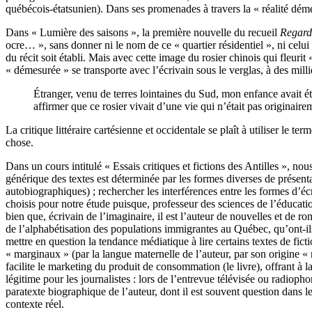
québécois-étatsunien). Dans ses promenades à travers la « réalité déme
Dans « Lumière des saisons », la première nouvelle du recueil
Regarde
ocre… », sans donner ni le nom de ce « quartier résidentiel », ni celu
du récit soit établi. Mais avec cette image du rosier chinois qui fleuri
« démesurée » se transporte avec l’écrivain sous le verglas, à des milli
Étranger, venu de terres lointaines du Sud, mon enfance avait été
affirmer que ce rosier vivait d’une vie qui n’était pas originaire
La critique littéraire cartésienne et occidentale se plaît à utiliser le
chose.
Dans un cours intitulé « Essais critiques et fictions des Antilles », no
générique des textes est déterminée par les formes diverses de présenta
autobiographiques) ; rechercher les interférences entre les formes d’écri
choisis pour notre étude puisque, professeur des sciences de l’éducati
bien que, écrivain de l’imaginaire, il est l’auteur de nouvelles et de rom
de l’alphabétisation des populations immigrantes au Québec, qu’ont-il
mettre en question la tendance médiatique à lire certains textes de fi
« marginaux » (par la langue maternelle de l’auteur, par son origine « 
facilite le marketing du produit de consommation (le livre), offrant à la
légitime pour les journalistes : lors de l’entrevue télévisée ou radiop
paratexte biographique de l’auteur, dont il est souvent question dans l
contexte réel.