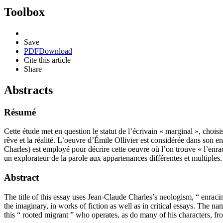
Toolbox
Save
PDF
Download
Cite this article
Share
Abstracts
Résumé
Cette étude met en question le statut de l’écrivain « marginal », choisi
rêve et la réalité. L’oeuvre d’Émile Ollivier est considérée dans son en
Charles) est employé pour décrire cette oeuvre où l’on trouve « l’enr
un explorateur de la parole aux appartenances différentes et multiples.
Abstract
The title of this essay uses Jean-Claude Charles’s neologism, “ enracin
the imaginary, in works of fiction as well as in critical essays. The n
this “ rooted migrant ” who operates, as do many of his characters, fr