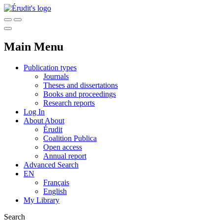
Main Menu
Publication types
Journals
Theses and dissertations
Books and proceedings
Research reports
Log In
About
About
Érudit
Coalition Publica
Open access
Annual report
Advanced Search
EN
Français
English
My Library
Search