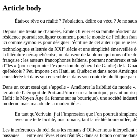
Article body
Était-ce rêve ou réalité ? Fabulation, délire ou vécu ? Je ne saura
Depuis une trentaine d’années, Émile Ollivier et sa famille résident 
résidence pourrait souligner comment, pour le monde de l’édition fran
ici comme symboles pour désigner l’écriture de cet auteur qui relie les mo
e
technologique et lettrée du XXI
siècle et une simplicité émerveillée d
la littérature néo-québécoise, un danseur de la plume qui nous offre de
française ; les auteurs francophones haïtiens, pourtant nombreux et tal
d’îles » (pour emprunter l’expression du général de Gaulle) de la Guad
québécois ? Peu importe : en Haïti, au Québec et dans notre Amérique
considérée ici dans son ensemble et dans son contexte plutôt que par u
Dans un court essai qui s’appelle « Améliorer la lisibilité du monde »
terrain de l’aéroport de Port-au-Prince sur sa bourrique, posant un risq
Haïti : le Moyen Âge (la femme sur sa bourrique), une société industriel
moderne mais malade de la modernité » :
En tant qu’écrivain, j’ai l’impression que l’on pourrait simplement
avec une telle facilité, nos romans, tant la réalité boursouflée,
Les interférences du réel dans les romans d’Ollivier nous interpellent ;
passages — entre ses rêves et ses réalités ; dans sa fiction comme dan