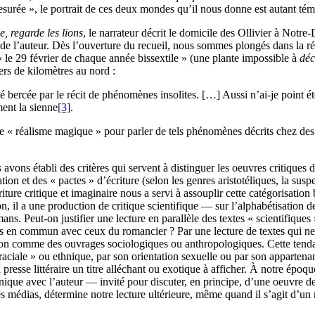
surée », le portrait de ces deux mondes qu’il nous donne est autant témo
, regarde les lions
, le narrateur décrit le domicile des Ollivier à Not
i de l’auteur. Dès l’ouverture du recueil, nous sommes plongés dans la ré
t « le 29 février de chaque année bissextile » (une plante impossible à
déc
ers de kilomètres au nord :
 bercée par le récit de phénomènes insolites. […] Aussi n’ai-je point été 
ment la sienne
[3]
.
 terme « réalisme magique » pour parler de tels phénomènes décrits chez de
us avons établi des critères qui servent à distinguer les oeuvres critique
tion et des « pactes » d’écriture (selon les genres aristotéliques, la su
ture critique et imaginaire nous a servi à assouplir cette catégorisation 
on, il a une production de critique scientifique — sur l’alphabétisation
ans. Peut-on justifier une lecture en parallèle des textes « scientifiques »
s en commun avec ceux du romancier ? Par une lecture de textes qui ne s
ction comme des ouvrages sociologiques ou anthropologiques. Cette tendanc
raciale » ou ethnique, par son orientation sexuelle ou par son appartenanc
 presse littéraire un titre alléchant ou exotique à afficher. À notre époqu
honique avec l’auteur — invité pour discuter, en principe, d’une oeuvre d
es médias, détermine notre lecture ultérieure, même quand il s’agit d’un