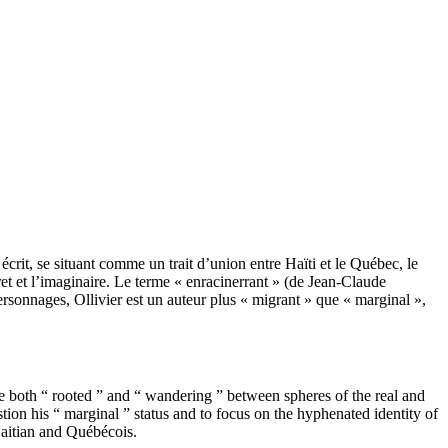
écrit, se situant comme un trait d’union entre Haïti et le Québec, le
cret et l’imaginaire. Le terme « enracinerrant » (de Jean-Claude
rsonnages, Ollivier est un auteur plus « migrant » que « marginal »,
are both “ rooted ” and “ wandering ” between spheres of the real and
tion his “ marginal ” status and to focus on the hyphenated identity of
 Haitian and Québécois.