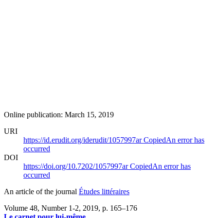
Online publication: March 15, 2019
URI
https://id.erudit.org/iderudit/1057997ar
Copied
An error has
occurred
DOI
https://doi.org/10.7202/1057997ar
Copied
An error has
occurred
An article of the journal
Études littéraires
Volume 48, Number 1-2, 2019
, p. 165–176
Le carnet pour lui-même