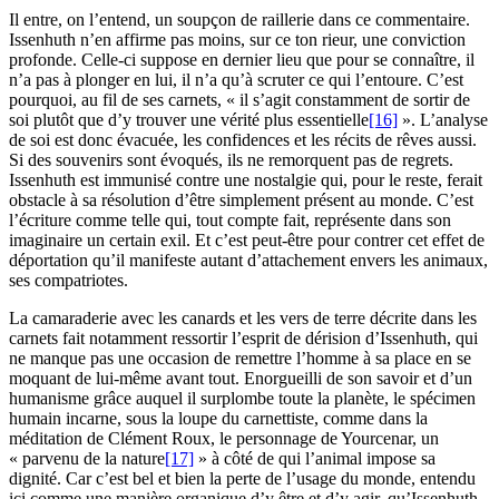
Il entre, on l’entend, un soupçon de raillerie dans ce commentaire.
Issenhuth n’en affirme pas moins, sur ce ton rieur, une conviction
profonde. Celle-ci suppose en dernier lieu que pour se connaître, il
n’a pas à plonger en lui, il n’a qu’à scruter ce qui l’entoure. C’est
pourquoi, au fil de ses carnets, « il s’agit constamment de sortir de
soi plutôt que d’y trouver une vérité plus essentielle
[16]
». L’analyse
de soi est donc évacuée, les confidences et les récits de rêves aussi.
Si des souvenirs sont évoqués, ils ne remorquent pas de regrets.
Issenhuth est immunisé contre une nostalgie qui, pour le reste, ferait
obstacle à sa résolution d’être simplement présent au monde. C’est
l’écriture comme telle qui, tout compte fait, représente dans son
imaginaire un certain exil. Et c’est peut-être pour contrer cet effet de
déportation qu’il manifeste autant d’attachement envers les animaux,
ses compatriotes.
La camaraderie avec les canards et les vers de terre décrite dans les
carnets fait notamment ressortir l’esprit de dérision d’Issenhuth, qui
ne manque pas une occasion de remettre l’homme à sa place en se
moquant de lui-même avant tout. Enorgueilli de son savoir et d’un
humanisme grâce auquel il surplombe toute la planète, le spécimen
humain incarne, sous la loupe du carnettiste, comme dans la
méditation de Clément Roux, le personnage de Yourcenar, un
« parvenu de la nature
[17]
» à côté de qui l’animal impose sa
dignité. Car c’est bel et bien la perte de l’usage du monde, entendu
ici comme une manière organique d’y être et d’y agir, qu’Issenhuth