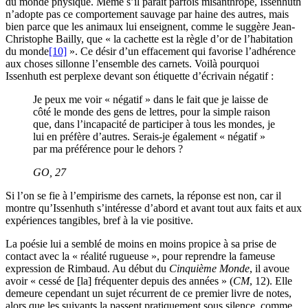
du monde physique. Même s’il paraît parfois misanthrope, Issenhuth
n’adopte pas ce comportement sauvage par haine des autres, mais
bien parce que les animaux lui enseignent, comme le suggère Jean-
Christophe Bailly, que « la cachette est la règle d’or de l’habitation
du monde
[10]
». Ce désir d’un effacement qui favorise l’adhérence
aux choses sillonne l’ensemble des carnets. Voilà pourquoi
Issenhuth est perplexe devant son étiquette d’écrivain négatif :
Je peux me voir « négatif » dans le fait que je laisse de
côté le monde des gens de lettres, pour la simple raison
que, dans l’incapacité de participer à tous les mondes, je
lui en préfère d’autres. Serais-je également « négatif »
par ma préférence pour le dehors ?
GO
, 27
Si l’on se fie à l’empirisme des carnets, la réponse est non, car il
montre qu’Issenhuth s’intéresse d’abord et avant tout aux faits et aux
expériences tangibles, bref à la vie positive.
La poésie lui a semblé de moins en moins propice à sa prise de
contact avec la « réalité rugueuse », pour reprendre la fameuse
expression de Rimbaud. Au début du
Cinquième Monde
, il avoue
avoir « cessé de [la] fréquenter depuis des années » (
CM
, 12). Elle
demeure cependant un sujet récurrent de ce premier livre de notes,
alors que les suivants la passent pratiquement sous silence, comme