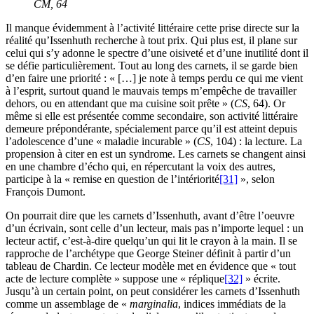
CM
, 64
Il manque évidemment à l’activité littéraire cette prise directe sur la
réalité qu’Issenhuth recherche à tout prix. Qui plus est, il plane sur
celui qui s’y adonne le spectre d’une oisiveté et d’une inutilité dont il
se défie particulièrement. Tout au long des carnets, il se garde bien
d’en faire une priorité : « […] je note à temps perdu ce qui me vient
à l’esprit, surtout quand le mauvais temps m’empêche de travailler
dehors, ou en attendant que ma cuisine soit prête » (
CS
, 64). Or
même si elle est présentée comme secondaire, son activité littéraire
demeure prépondérante, spécialement parce qu’il est atteint depuis
l’adolescence d’une « maladie incurable » (
CS
, 104) : la lecture. La
propension à citer en est un syndrome. Les carnets se changent ainsi
en une chambre d’écho qui, en répercutant la voix des autres,
participe à la « remise en question de l’intériorité
[31]
», selon
François Dumont.
On pourrait dire que les carnets d’Issenhuth, avant d’être l’oeuvre
d’un écrivain, sont celle d’un lecteur, mais pas n’importe lequel : un
lecteur actif, c’est-à-dire quelqu’un qui lit le crayon à la main. Il se
rapproche de l’archétype que George Steiner définit à partir d’un
tableau de Chardin. Ce lecteur modèle met en évidence que « tout
acte de lecture complète » suppose une « réplique
[32]
» écrite.
Jusqu’à un certain point, on peut considérer les carnets d’Issenhuth
comme un assemblage de «
marginalia
, indices immédiats de la