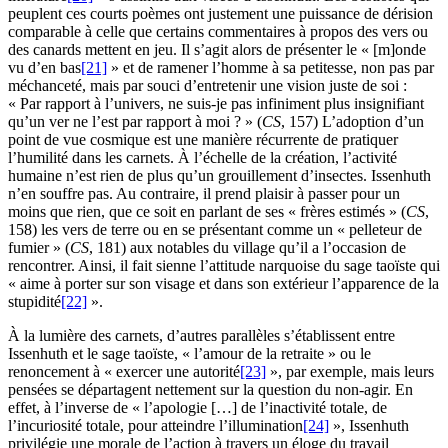
peuplent ces courts poèmes ont justement une puissance de dérision
comparable à celle que certains commentaires à propos des vers ou
des canards mettent en jeu. Il s’agit alors de présenter le « [m]onde
vu d’en bas
[21]
» et de ramener l’homme à sa petitesse, non pas par
méchanceté, mais par souci d’entretenir une vision juste de soi :
« Par rapport à l’univers, ne suis-je pas infiniment plus insignifiant
qu’un ver ne l’est par rapport à moi ? » (
CS
, 157) L’adoption d’un
point de vue cosmique est une manière récurrente de pratiquer
l’humilité dans les carnets. À l’échelle de la création, l’activité
humaine n’est rien de plus qu’un grouillement d’insectes. Issenhuth
n’en souffre pas. Au contraire, il prend plaisir à passer pour un
moins que rien, que ce soit en parlant de ses « frères estimés » (
CS
,
158) les vers de terre ou en se présentant comme un « pelleteur de
fumier » (
CS
, 181) aux notables du village qu’il a l’occasion de
rencontrer. Ainsi, il fait sienne l’attitude narquoise du sage taoïste qui
« aime à porter sur son visage et dans son extérieur l’apparence de la
stupidité
[22]
».
À la lumière des carnets, d’autres parallèles s’établissent entre
Issenhuth et le sage taoïste, « l’amour de la retraite » ou le
renoncement à « exercer une autorité
[23]
», par exemple, mais leurs
pensées se départagent nettement sur la question du non-agir. En
effet, à l’inverse de « l’apologie […] de l’inactivité totale, de
l’incuriosité totale, pour atteindre l’illumination
[24]
», Issenhuth
privilégie une morale de l’action à travers un éloge du travail