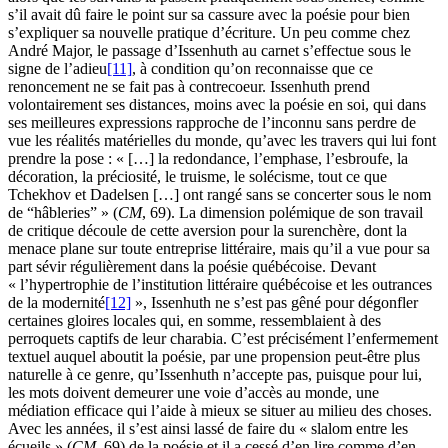
s’il avait dû faire le point sur sa cassure avec la poésie pour bien
s’expliquer sa nouvelle pratique d’écriture. Un peu comme chez
André Major, le passage d’Issenhuth au carnet s’effectue sous le
signe de l’adieu
[11]
, à condition qu’on reconnaisse que ce
renoncement ne se fait pas à contrecoeur. Issenhuth prend
volontairement ses distances, moins avec la poésie en soi, qui dans
ses meilleures expressions rapproche de l’inconnu sans perdre de
vue les réalités matérielles du monde, qu’avec les travers qui lui font
prendre la pose : « […] la redondance, l’emphase, l’esbroufe, la
décoration, la préciosité, le truisme, le solécisme, tout ce que
Tchekhov et Dadelsen […] ont rangé sans se concerter sous le nom
de “hâbleries” » (
CM
, 69). La dimension polémique de son travail
de critique découle de cette aversion pour la surenchère, dont la
menace plane sur toute entreprise littéraire, mais qu’il a vue pour sa
part sévir régulièrement dans la poésie québécoise. Devant
« l’hypertrophie de l’institution littéraire québécoise et les outrances
de la modernité
[12]
», Issenhuth ne s’est pas gêné pour dégonfler
certaines gloires locales qui, en somme, ressemblaient à des
perroquets captifs de leur charabia. C’est précisément l’enfermement
textuel auquel aboutit la poésie, par une propension peut-être plus
naturelle à ce genre, qu’Issenhuth n’accepte pas, puisque pour lui,
les mots doivent demeurer une voie d’accès au monde, une
médiation efficace qui l’aide à mieux se situer au milieu des choses.
Avec les années, il s’est ainsi lassé de faire du « slalom entre les
écueils » (
CM
, 69) de la poésie et il a cessé d’en lire comme d’en