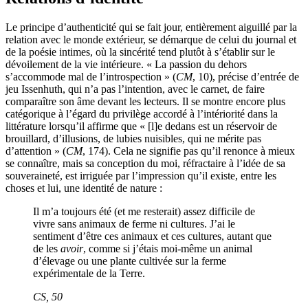
Le principe d’authenticité qui se fait jour, entièrement aiguillé par la
relation avec le monde extérieur, se démarque de celui du journal et
de la poésie intimes, où la sincérité tend plutôt à s’établir sur le
dévoilement de la vie intérieure. « La passion du dehors
s’accommode mal de l’introspection » (
CM
, 10), précise d’entrée de
jeu Issenhuth, qui n’a pas l’intention, avec le carnet, de faire
comparaître son âme devant les lecteurs. Il se montre encore plus
catégorique à l’égard du privilège accordé à l’intériorité dans la
littérature lorsqu’il affirme que « [l]e dedans est un réservoir de
brouillard, d’illusions, de lubies nuisibles, qui ne mérite pas
d’attention » (
CM
, 174). Cela ne signifie pas qu’il renonce à mieux
se connaître, mais sa conception du moi, réfractaire à l’idée de sa
souveraineté, est irriguée par l’impression qu’il existe, entre les
choses et lui, une identité de nature :
Il m’a toujours été (et me resterait) assez difficile de
vivre sans animaux de ferme ni cultures. J’ai le
sentiment d’être ces animaux et ces cultures, autant que
de les
avoir
, comme si j’étais moi-même un animal
d’élevage ou une plante cultivée sur la ferme
expérimentale de la Terre.
CS
, 50