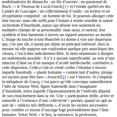
mathématicien du dimanche ; un fils d’ouvrier ; un passionné de
Bach ; « le Thoreau de Laval-Ouest
[1]
» et l’ermite
québécois
des
Landes de Gascogne ; un collectionneur d’outils ; un lecteur et un
récupérateur compulsif ; un homme de foi. Je pourrais allonger cette
liste encore, mais elle suffit pour l’instant à rendre sensible la nature
orchestrale d’Issenhuth, nature qui dénote non seulement les
multiples champs de sa personnalité, mais aussi, et surtout, leur
synthèse et leur harmonie à travers un rapport amoureux au monde.
L’image du touche-à-tout ébauchée ici donne à voir une dispersion
qui, j’en suis sûr, n’aurait pas déplu au principal intéressé, dans la
mesure où elle suppose une exploration quelque peu anarchique des
choses, c’est-à-dire radicalement libre. Je tiens néanmoins à dissiper
un malentendu possible : il n’y a aucune superficialité, au sens d’une
minceur d’âme ou d’un manque d’acuité intellectuelle, corrélative à
cette dispersion. Celle-ci fait en vérité croître l’étendue à travers
laquelle Issenhuth, « plante humaine » comme tant d’autres, plonge
ses racines pour être bien «
branché
[2]
» sur l’univers. Si j’emploie
la métaphore de Gracq, c’est parce qu’elle convoque naturellement
l’idée de Simone Weil, figure fraternelle dans l’imaginaire
d’Issenhuth, selon laquelle l’épanouissement de l’individu dépend
de son enracinement dans la vie. Une « participation réelle, active et
naturelle à l’existence d’une collectivité » permet, quand on agit au
sein de « milieux très différents », d’avoir les racines nécessaires
pour combler ce besoin d’ancrage logé profondément dans l’âme
humaine. Selon Weil, « le lieu, la naissance, la profession,