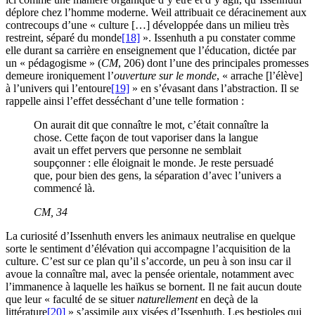
déplore chez l’homme moderne. Weil attribuait ce déracinement aux
contrecoups d’une « culture […] développée dans un milieu très
restreint, séparé du monde
[18]
». Issenhuth a pu constater comme
elle durant sa carrière en enseignement que l’éducation, dictée par
un « pédagogisme » (
CM
, 206) dont l’une des principales promesses
demeure ironiquement l’
ouverture sur le monde
, « arrache [l’élève]
à l’univers qui l’entoure
[19]
» en s’évasant dans l’abstraction. Il se
rappelle ainsi l’effet desséchant d’une telle formation :
On aurait dit que connaître le mot, c’était connaître la
chose. Cette façon de tout vaporiser dans la langue
avait un effet pervers que personne ne semblait
soupçonner : elle éloignait le monde. Je reste persuadé
que, pour bien des gens, la séparation d’avec l’univers a
commencé là.
CM
, 34
La curiosité d’Issenhuth envers les animaux neutralise en quelque
sorte le sentiment d’élévation qui accompagne l’acquisition de la
culture. C’est sur ce plan qu’il s’accorde, un peu à son insu car il
avoue la connaître mal, avec la pensée orientale, notamment avec
l’immanence à laquelle les haïkus se bornent. Il ne fait aucun doute
que leur « faculté de se situer
naturellement
en deçà de la
littérature
[20]
» s’assimile aux visées d’Issenhuth. Les bestioles qui