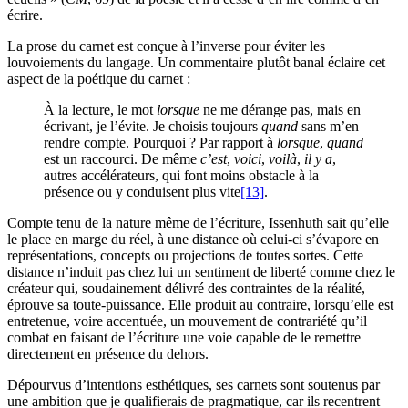
écrire.
La prose du carnet est conçue à l’inverse pour éviter les
louvoiements du langage. Un commentaire plutôt banal éclaire cet
aspect de la poétique du carnet :
À la lecture, le mot
lorsque
ne me dérange pas, mais en
écrivant, je l’évite. Je choisis toujours
quand
sans m’en
rendre compte. Pourquoi ? Par rapport à
lorsque
,
quand
est un raccourci. De même
c’est
,
voici
,
voilà
,
il y a
,
autres accélérateurs, qui font moins obstacle à la
présence ou y conduisent plus vite
[13]
.
Compte tenu de la nature même de l’écriture, Issenhuth sait qu’elle
le place en marge du réel, à une distance où celui-ci s’évapore en
représentations, concepts ou projections de toutes sortes. Cette
distance n’induit pas chez lui un sentiment de liberté comme chez le
créateur qui, soudainement délivré des contraintes de la réalité,
éprouve sa toute-puissance. Elle produit au contraire, lorsqu’elle est
entretenue, voire accentuée, un mouvement de contrariété qu’il
combat en faisant de l’écriture une voie capable de le remettre
directement en présence du dehors.
Dépourvus d’intentions esthétiques, ses carnets sont soutenus par
une ambition que je qualifierais de pragmatique, car ils recentrent