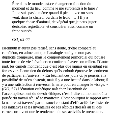
Être dans le monde, est-ce changer en fonction du
moment et du lieu, comme je me surprends à le faire ?
Je ne suis pas le même quand il pleut, avec ou sans
vent, dans la chaleur ou dans le froid. […] Il y a
quelque chose d’animal, de végétal que je peux juger
dérisoire, regrettable, et considérer aussi comme un
franc succès.
GO
, 65-66
Issenhuth n’aurait pas refusé, sans doute, d’être comparé au
caméléon, en admettant que l’analogie souligne non pas une
duplicité trompeuse, mais le comportement primordial qui pousse
toute forme de vie à évoluer en conformité avec son milieu. D’autre
part, les carnets montrent que c’est plus que jamais en orientant ses
forces vers l’entretien du dehors qu’Issenhuth éprouve le sentiment
de participer à l’univers : « En bêchant ces jours-ci, je pensais à la
possibilité de m’en abstenir, mais il y a une beauté dans le labour, il
y a une satisfaction à renverser la terre pour en changer le visage. »
(
GO
, 57) L’émotion esthétique naît chez Issenhuth de
l’accomplissement du devoir éthique, c’est-à-dire au moment où la
portée du travail réalisé se manifeste. C’est pourquoi le rapport avec
la nature est traversé par un souci constant d’efficacité. Les listes de
ses initiatives et les inventaires de ses récoltes dressés au fil des
carnets prouvent que le rendement de ses activités le préoccupe.