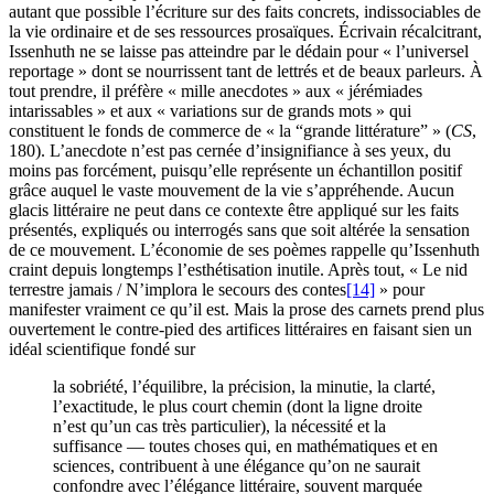
autant que possible l’écriture sur des faits concrets, indissociables de
la vie ordinaire et de ses ressources prosaïques. Écrivain récalcitrant,
Issenhuth ne se laisse pas atteindre par le dédain pour « l’universel
reportage » dont se nourrissent tant de lettrés et de beaux parleurs. À
tout prendre, il préfère « mille anecdotes » aux « jérémiades
intarissables » et aux « variations sur de grands mots » qui
constituent le fonds de commerce de « la “grande littérature” » (
CS
,
180). L’anecdote n’est pas cernée d’insignifiance à ses yeux, du
moins pas forcément, puisqu’elle représente un échantillon positif
grâce auquel le vaste mouvement de la vie s’appréhende. Aucun
glacis littéraire ne peut dans ce contexte être appliqué sur les faits
présentés, expliqués ou interrogés sans que soit altérée la sensation
de ce mouvement. L’économie de ses poèmes rappelle qu’Issenhuth
craint depuis longtemps l’esthétisation inutile. Après tout, « Le nid
terrestre jamais / N’implora le secours des contes
[14]
» pour
manifester vraiment ce qu’il est. Mais la prose des carnets prend plus
ouvertement le contre-pied des artifices littéraires en faisant sien un
idéal scientifique fondé sur
la sobriété, l’équilibre, la précision, la minutie, la clarté,
l’exactitude, le plus court chemin (dont la ligne droite
n’est qu’un cas très particulier), la nécessité et la
suffisance — toutes choses qui, en mathématiques et en
sciences, contribuent à une élégance qu’on ne saurait
confondre avec l’élégance littéraire, souvent marquée