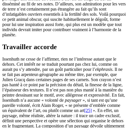
disséminé au fil de ses notes. D’ailleurs, son admiration pour les vers
de terre n’est certainement pas étrangère au fait qu’ils sont
d’infatigables ouvriers essentiels à la fertilité des sols. Voilà pourquoi
ce petit animal obscur, qui suscite habituellement le dégoût, forme
pour lui une inspiration aussi forte, qui plus est un modèle que tout
individu devrait imiter pour contribuer vraiment à l’harmonie de la
planète.
Travailler accorde
Issenhuth ne cesse de l’affirmer, rien ne l’intéresse autant que le
dehors. Cet intérêt ne se traduit pourtant pas chez lui, comme on
aurait pu s’y attendre, par un goût particulier pour l’
ekphrasis
. Il ne
se fait pas arpenteur-géographe au même titre, par exemple, que
Julien Gracq dans certaines pages de ses carnets. Son crayon n’est
pas hanté à ce point par la précision du détail, la finesse de la ligne,
l’épaisseur des textures. Il n’est pas non plus manié à la manière du
peintre dessinant sur le motif, avec allégresse et expressivité. En fait,
Issenhuth n’a aucune « volonté de
paysager
», si tant est qu’une
pareille volonté, écrit Alain Roger, « se présente d’emblée comme
un équivalent de l’art, ou plutôt comme un art
[25]
». En effet, un
paysage, même réaliste, altère la nature : il trace un cadre exclusif,
définit une perspective et opère une sélection qui organise le dehors
en le fragmentant. La composition d’un paysage dévoile ultimement