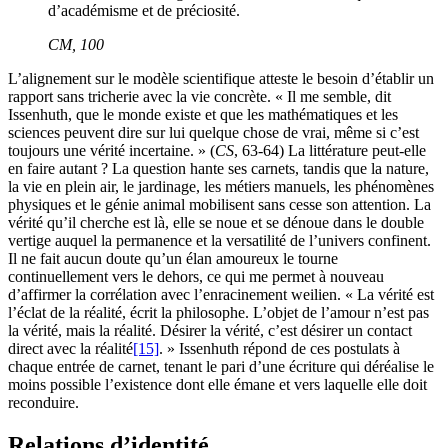
d’académisme et de préciosité.
CM
, 100
L’alignement sur le modèle scientifique atteste le besoin d’établir un
rapport sans tricherie avec la vie concrète. « Il me semble, dit
Issenhuth, que le monde existe et que les mathématiques et les
sciences peuvent dire sur lui quelque chose de vrai, même si c’est
toujours une vérité incertaine. » (
CS
, 63-64) La littérature peut-elle
en faire autant ? La question hante ses carnets, tandis que la nature,
la vie en plein air, le jardinage, les métiers manuels, les phénomènes
physiques et le génie animal mobilisent sans cesse son attention. La
vérité qu’il cherche est là, elle se noue et se dénoue dans le double
vertige auquel la permanence et la versatilité de l’univers confinent.
Il ne fait aucun doute qu’un élan amoureux le tourne
continuellement vers le dehors, ce qui me permet à nouveau
d’affirmer la corrélation avec l’enracinement weilien. « La vérité est
l’éclat de la réalité, écrit la philosophe. L’objet de l’amour n’est pas
la vérité, mais la réalité. Désirer la vérité, c’est désirer un contact
direct avec la réalité
[15]
. » Issenhuth répond de ces postulats à
chaque entrée de carnet, tenant le pari d’une écriture qui déréalise le
moins possible l’existence dont elle émane et vers laquelle elle doit
reconduire.
Relations d’identité