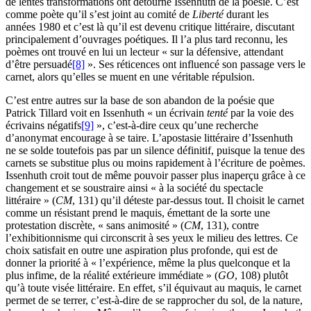
de lentes transformations ont détourné Issenhuth de la poésie. C’est
comme poète qu’il s’est joint au comité de
Liberté
durant les
années 1980 et c’est là qu’il est devenu critique littéraire, discutant
principalement d’ouvrages poétiques. Il l’a plus tard reconnu, les
poèmes ont trouvé en lui un lecteur « sur la défensive, attendant
d’être persuadé
[8]
». Ses réticences ont influencé son passage vers le
carnet, alors qu’elles se muent en une véritable répulsion.
C’est entre autres sur la base de son abandon de la poésie que
Patrick Tillard voit en Issenhuth « un écrivain
tenté
par la voie des
écrivains négatifs
[9]
», c’est-à-dire ceux qu’une recherche
d’anonymat encourage à se taire. L’apostasie littéraire d’Issenhuth
ne se solde toutefois pas par un silence définitif, puisque la tenue des
carnets se substitue plus ou moins rapidement à l’écriture de poèmes.
Issenhuth croit tout de même pouvoir passer plus inaperçu grâce à ce
changement et se soustraire ainsi « à la société du spectacle
littéraire » (
CM
, 131) qu’il déteste par-dessus tout. Il choisit le carnet
comme un résistant prend le maquis, émettant de la sorte une
protestation discrète, « sans animosité » (
CM
, 131), contre
l’exhibitionnisme qui circonscrit à ses yeux le milieu des lettres. Ce
choix satisfait en outre une aspiration plus profonde, qui est de
donner la priorité à « l’expérience, même la plus quelconque et la
plus infime, de la réalité extérieure immédiate » (
GO
, 108) plutôt
qu’à toute visée littéraire. En effet, s’il équivaut au maquis, le carnet
permet de se terrer, c’est-à-dire de se rapprocher du sol, de la nature,