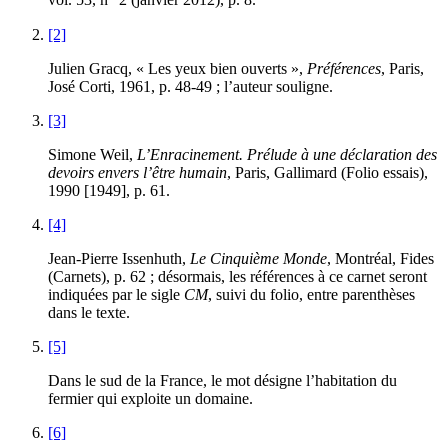
vol. 53, n
2 (janvier 2012), p. 8.
[2]
Julien Gracq, « Les yeux bien ouverts »,
Préférences
, Paris,
José Corti, 1961, p. 48-49 ; l’auteur souligne.
[3]
Simone Weil,
L’Enracinement. Prélude à une déclaration des
devoirs envers l’être humain
, Paris, Gallimard (Folio essais),
1990 [1949], p. 61.
[4]
Jean-Pierre Issenhuth,
Le Cinquième Monde
, Montréal, Fides
(Carnets), p. 62 ; désormais, les références à ce carnet seront
indiquées par le sigle
CM
, suivi du folio, entre parenthèses
dans le texte.
[5]
Dans le sud de la France, le mot désigne l’habitation du
fermier qui exploite un domaine.
[6]