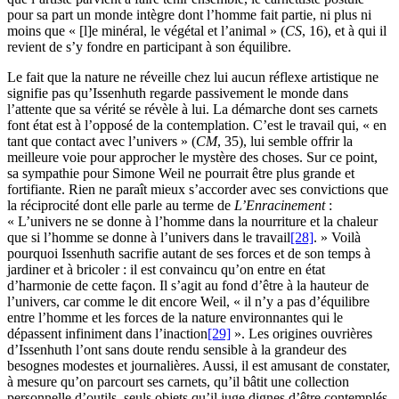
pour sa part un monde intègre dont l’homme fait partie, ni plus ni
moins que « [l]e minéral, le végétal et l’animal » (
CS
, 16), et à qui il
revient de s’y fondre en participant à son équilibre.
Le fait que la nature ne réveille chez lui aucun réflexe artistique ne
signifie pas qu’Issenhuth regarde passivement le monde dans
l’attente que sa vérité se révèle à lui. La démarche dont ses carnets
font état est à l’opposé de la contemplation. C’est le travail qui, « en
tant que contact avec l’univers » (
CM
, 35), lui semble offrir la
meilleure voie pour approcher le mystère des choses. Sur ce point,
sa sympathie pour Simone Weil ne pourrait être plus grande et
fortifiante. Rien ne paraît mieux s’accorder avec ses convictions que
la réciprocité dont elle parle au terme de
L’Enracinement
:
« L’univers ne se donne à l’homme dans la nourriture et la chaleur
que si l’homme se donne à l’univers dans le travail
[28]
. » Voilà
pourquoi Issenhuth sacrifie autant de ses forces et de son temps à
jardiner et à bricoler : il est convaincu qu’on entre en état
d’harmonie de cette façon. Il s’agit au fond d’être à la hauteur de
l’univers, car comme le dit encore Weil, « il n’y a pas d’équilibre
entre l’homme et les forces de la nature environnantes qui le
dépassent infiniment dans l’inaction
[29]
». Les origines ouvrières
d’Issenhuth l’ont sans doute rendu sensible à la grandeur des
besognes modestes et journalières. Aussi, il est amusant de constater,
à mesure qu’on parcourt ses carnets, qu’il bâtit une collection
personnelle d’outils, seuls objets qu’il juge dignes d’être contemplés.