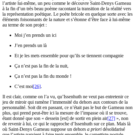
l’artiste lui-même, un peu comme le découvre Saint-Denys Garneau
à la fin d’un très beau poème racontant la transition de la réalité vers
la représentation poétique. Le poète bricole en quelque sorte avec les
éléments foisonnants de la nature et s’étonne d’être face à lui-même
au terme de son projet :
Moi j’en prends un ici
J’en prends un là
Et je les mets ensemble pour qu’ils se tiennent compagnie
Ça n’est pas la fin de la nuit,
Ça n’est pas la fin du monde !
C’est moi
[26]
.
Il est clair, comme on l’a vu, qu’Issenhuth ne veut pas entretenir ce
jeu de miroir qui ramène l’immensité du dehors aux contours de la
personnalité. Soit dit en passant, ce n’était pas le but de Garneau non
plus, qui prend peut-être ici la mesure de l’impasse où il se trouve,
étant donné que son « dessein [est] de sortir en plein air
[27]
», non
de revenir à lui, ce qui le rapproche d’Issenhuth sur ce plan. Mais là
où Saint-Denys Garneau suppose un dehors
a priori
désolidarisé
que l’artiste parvient à faire tenir ensemble, le carnettiste postule