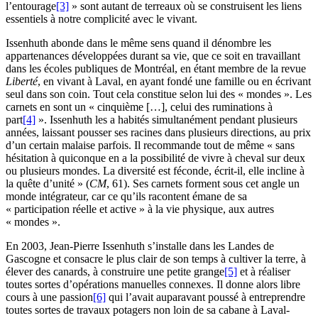
l’entourage
[3]
» sont autant de terreaux où se construisent les liens
essentiels à notre complicité avec le vivant.
Issenhuth abonde dans le même sens quand il dénombre les
appartenances développées durant sa vie, que ce soit en travaillant
dans les écoles publiques de Montréal, en étant membre de la revue
Liberté
, en vivant à Laval, en ayant fondé une famille ou en écrivant
seul dans son coin. Tout cela constitue selon lui des « mondes ». Les
carnets en sont un « cinquième […], celui des ruminations à
part
[4]
». Issenhuth les a habités simultanément pendant plusieurs
années, laissant pousser ses racines dans plusieurs directions, au prix
d’un certain malaise parfois. Il recommande tout de même « sans
hésitation à quiconque en a la possibilité de vivre à cheval sur deux
ou plusieurs mondes. La diversité est féconde, écrit-il, elle incline à
la quête d’unité » (
CM
, 61). Ses carnets forment sous cet angle un
monde intégrateur, car ce qu’ils racontent émane de sa
« participation réelle et active » à la vie physique, aux autres
« mondes ».
En 2003, Jean-Pierre Issenhuth s’installe dans les Landes de
Gascogne et consacre le plus clair de son temps à cultiver la terre, à
élever des canards, à construire une petite grange
[5]
et à réaliser
toutes sortes d’opérations manuelles connexes. Il donne alors libre
cours à une passion
[6]
qui l’avait auparavant poussé à entreprendre
toutes sortes de travaux potagers non loin de sa cabane à Laval-