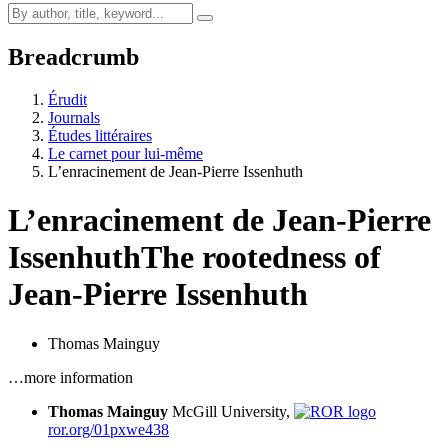
Breadcrumb
Érudit
Journals
Études littéraires
Le carnet pour lui-même
L’enracinement de Jean-Pierre Issenhuth
L’enracinement de Jean-Pierre
Issenhuth
The rootedness of
Jean-Pierre Issenhuth
Thomas Mainguy
…more information
Thomas Mainguy
McGill University,
ror.org/01pxwe438