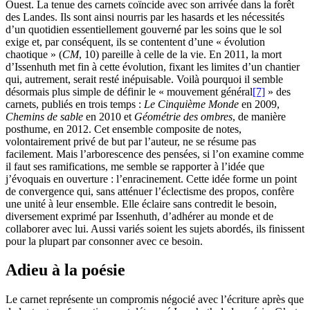
Ouest. La tenue des carnets coïncide avec son arrivée dans la forêt
des Landes. Ils sont ainsi nourris par les hasards et les nécessités
d’un quotidien essentiellement gouverné par les soins que le sol
exige et, par conséquent, ils se contentent d’une « évolution
chaotique » (
CM
, 10) pareille à celle de la vie. En 2011, la mort
d’Issenhuth met fin à cette évolution, fixant les limites d’un chantier
qui, autrement, serait resté inépuisable. Voilà pourquoi il semble
désormais plus simple de définir le « mouvement général
[7]
» des
carnets, publiés en trois temps :
Le Cinquième Monde
en 2009,
Chemins de sable
en 2010 et
Géométrie des ombres
, de manière
posthume, en 2012. Cet ensemble composite de notes,
volontairement privé de but par l’auteur, ne se résume pas
facilement. Mais l’arborescence des pensées, si l’on examine comme
il faut ses ramifications, me semble se rapporter à l’idée que
j’évoquais en ouverture : l’enracinement. Cette idée forme un point
de convergence qui, sans atténuer l’éclectisme des propos, confère
une unité à leur ensemble. Elle éclaire sans contredit le besoin,
diversement exprimé par Issenhuth, d’adhérer au monde et de
collaborer avec lui. Aussi variés soient les sujets abordés, ils finissent
pour la plupart par consonner avec ce besoin.
Adieu à la poésie
Le carnet représente un compromis négocié avec l’écriture après que