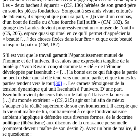
Les « deux haches à équarrir » (
CS
, 136) héritées de son grand-père
en sont les pièces fondatrices. Songeant à ses amis vivant entourés
de tableaux, il s’aperçoit que pour sa part, « [l]a vue d’un compas,
d’un bout de ficelle ou d’une fourche [lui] suffit » (
CM
, 182). Sa
grange des Landes devient progressivement un « musée de l’outil »
(
CS
, 205), espace quasi spirituel en ce qu’il permet d’apprécier la
« beauté […] des choses fixées dans leur être » et que cette beauté
« inspire la paix » (
CM
, 182).
S’il est vrai que le travail garantit l’épanouissement mutuel de
l’homme et de l’univers, il est alors une expression tangible de la
bonté qu’Yvon Rivard conçoit comme la « clé » de l’éthique
développée par Issenhuth : « […] la bonté est ce qui fait que la partie
ne peut exister que si elle tend vers une autre partie, et que toutes les
parties tendent vers le tout
[30]
». Les carnets témoignent de la
tension dynamique qui unit Issenhuth à l’univers. D’une part,
Issenhuth revient plusieurs fois sur le fait qu’il laisse « la pression
[…] du monde extérieur » (
CS
, 215) agir sur lui afin de mieux
s’adapter à la réalité supérieure de son environnement. Il accepte que
la vie soit maître de lui, contrairement à ce que l’individualisme
ambiant s’applique à défendre sous diverses formes, de la doctrine
politique (libéralisme) aux discours de la croissance personnelle
(comment devenir maître de son destin ?). Avec un brin de malice, il
se questionne :