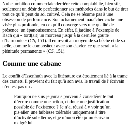
Nulle ambition commerciale derrière cette comptabilité, bien sûr,
seulement un désir de perfectionner ses méthodes dans le but de tirer
tout ce qu’il peut du sol cultivé. Cela ne se résume pas à une
obsession de performance. Son acharnement maraîcher cache une
visée plus profonde, en ce qu’il converge vers une qualité de
présence, un épanouissement. En effet, il jardine à l’exemple de
Bach qui « tord[ait] un morceau jusqu’à la dernière goutte
d’harmonie » (
CS
, 151). Il entrevoit au moyen de sa bêche et de sa
pelle, comme le compositeur avec son clavier, ce que serait « la
plénitude permanente » (
CS
, 151).
Comme une cabane
Le conflit d’Issenhuth avec la littérature est étroitement lié à la trame
des carnets. Il provient du fait qu’à son avis, le travail de l’écrivain
n’en est pas un :
Pourquoi ne suis-je jamais parvenu à considérer le fait
d’écrire comme une action, et donc une justification
possible de l’existence ? Je n’ai réussi à y voir qu’un
pis-aller, une faiblesse tolérable uniquement à titre
d’activité subalterne, et je n’aurai été qu’un écrivain
malgré lui.