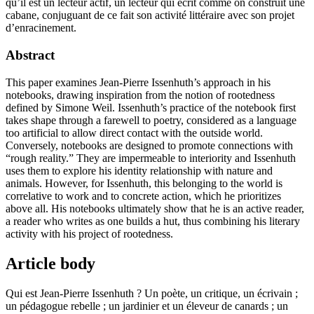
qu’il est un lecteur actif, un lecteur qui écrit comme on construit une
cabane, conjuguant de ce fait son activité littéraire avec son projet
d’enracinement.
Abstract
This paper examines Jean-Pierre Issenhuth’s approach in his
notebooks, drawing inspiration from the notion of rootedness
defined by Simone Weil. Issenhuth’s practice of the notebook first
takes shape through a farewell to poetry, considered as a language
too artificial to allow direct contact with the outside world.
Conversely, notebooks are designed to promote connections with
“rough reality.” They are impermeable to interiority and Issenhuth
uses them to explore his identity relationship with nature and
animals. However, for Issenhuth, this belonging to the world is
correlative to work and to concrete action, which he prioritizes
above all. His notebooks ultimately show that he is an active reader,
a reader who writes as one builds a hut, thus combining his literary
activity with his project of rootedness.
Article body
Qui est Jean-Pierre Issenhuth ? Un poète, un critique, un écrivain ;
un pédagogue rebelle ; un jardinier et un éleveur de canards ; un