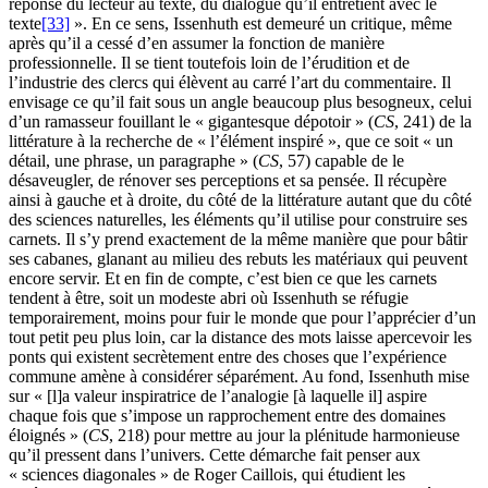
réponse du lecteur au texte, du dialogue qu’il entretient avec le
texte
[33]
». En ce sens, Issenhuth est demeuré un critique, même
après qu’il a cessé d’en assumer la fonction de manière
professionnelle. Il se tient toutefois loin de l’érudition et de
l’industrie des clercs qui élèvent au carré l’art du commentaire. Il
envisage ce qu’il fait sous un angle beaucoup plus besogneux, celui
d’un ramasseur fouillant le « gigantesque dépotoir » (
CS
, 241) de la
littérature à la recherche de « l’élément inspiré », que ce soit « un
détail, une phrase, un paragraphe » (
CS
, 57) capable de le
désaveugler, de rénover ses perceptions et sa pensée. Il récupère
ainsi à gauche et à droite, du côté de la littérature autant que du côté
des sciences naturelles, les éléments qu’il utilise pour construire ses
carnets. Il s’y prend exactement de la même manière que pour bâtir
ses cabanes, glanant au milieu des rebuts les matériaux qui peuvent
encore servir. Et en fin de compte, c’est bien ce que les carnets
tendent à être, soit un modeste abri où Issenhuth se réfugie
temporairement, moins pour fuir le monde que pour l’apprécier d’un
tout petit peu plus loin, car la distance des mots laisse apercevoir les
ponts qui existent secrètement entre des choses que l’expérience
commune amène à considérer séparément. Au fond, Issenhuth mise
sur « [l]a valeur inspiratrice de l’analogie [à laquelle il] aspire
chaque fois que s’impose un rapprochement entre des domaines
éloignés » (
CS
, 218) pour mettre au jour la plénitude harmonieuse
qu’il pressent dans l’univers. Cette démarche fait penser aux
« sciences diagonales » de Roger Caillois, qui étudient les