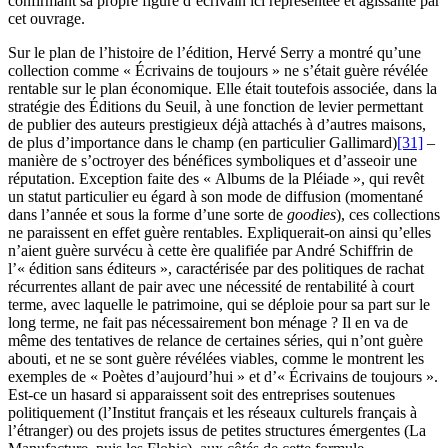
confirmant sa propre figure d’écrivain ici représentée et agissante par
cet ouvrage.
Sur le plan de l’histoire de l’édition, Hervé Serry a montré qu’une
collection comme « Écrivains de toujours » ne s’était guère révélée
rentable sur le plan économique. Elle était toutefois associée, dans la
stratégie des Éditions du Seuil, à une fonction de levier permettant
de publier des auteurs prestigieux déjà attachés à d’autres maisons,
de plus d’importance dans le champ (en particulier Gallimard)
[31]
–
manière de s’octroyer des bénéfices symboliques et d’asseoir une
réputation. Exception faite des « Albums de la Pléiade », qui revêt
un statut particulier eu égard à son mode de diffusion (momentané
dans l’année et sous la forme d’une sorte de
goodies
), ces collections
ne paraissent en effet guère rentables. Expliquerait-on ainsi qu’elles
n’aient guère survécu à cette ère qualifiée par André Schiffrin de
l’« édition sans éditeurs », caractérisée par des politiques de rachat
récurrentes allant de pair avec une nécessité de rentabilité à court
terme, avec laquelle le patrimoine, qui se déploie pour sa part sur le
long terme, ne fait pas nécessairement bon ménage ? Il en va de
même des tentatives de relance de certaines séries, qui n’ont guère
abouti, et ne se sont guère révélées viables, comme le montrent les
exemples de « Poètes d’aujourd’hui » et d’« Écrivains de toujours ».
Est-ce un hasard si apparaissent soit des entreprises soutenues
politiquement (l’Institut français et les réseaux culturels français à
l’étranger) ou des projets issus de petites structures émergentes (La