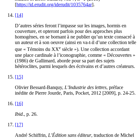
[
https://id.erudit.org/iderudit/1035764ar
].
[14]
D’autres séries feront l’impasse sur les images, hormis en
couverture, et opteront parfois pour des approches plus
homogènes, en se bornant à ne publier qu’un texte consacré à
un auteur et à son oeuvre (ainsi en va-t-il d’une collection telle
e
que « Témoins du XX
siècle »). Une collection accordant
une place cardinale à l’iconographie, comme « Découvertes »
(1986) de Gallimard, aborde pour sa part des sujets
hétéroclites, parmi lesquels des écrivains et d’autres créateurs.
[15]
Olivier Bessard-Banquy,
L’Industrie des lettres
, préface
inédite de Pierre Jourde, Paris, Pocket, 2012 [2009], p. 24-25.
[16]
Ibid
., p. 26.
[17]
André Schiffrin,
L’Édition sans éditeur
, traduction de Michel