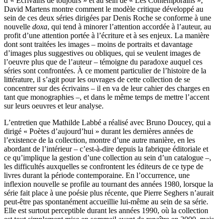
d’« Écrivains de toujours » et au sein de « Les Contemporains »,
David Martens montre comment le modèle critique développé au
sein de ces deux séries dirigées par Denis Roche se conforme à une
nouvelle
doxa
, qui tend à minorer l’attention accordée à l’auteur, au
profit d’une attention portée à l’écriture et à ses enjeux. La manière
dont sont traitées les images – moins de portraits et davantage
d’images plus suggestives ou obliques, qui se veulent images de
l’oeuvre plus que de l’auteur – témoigne du paradoxe auquel ces
séries sont confrontées. À ce moment particulier de l’histoire de la
littérature, il s’agit pour les ouvrages de cette collection de se
concentrer sur des écrivains – il en va de leur cahier des charges en
tant que monographies –, et dans le même temps de mettre l’accent
sur leurs oeuvres et leur analyse.
L’entretien que Mathilde Labbé a réalisé avec Bruno Doucey, qui a
dirigé « Poètes d’aujourd’hui » durant les dernières années de
l’existence de la collection, montre d’une autre manière, en les
abordant de l’intérieur – c’est-à-dire depuis la fabrique éditoriale et
ce qu’implique la gestion d’une collection au sein d’un catalogue –,
les difficultés auxquelles se confrontent les éditeurs de ce type de
livres durant la période contemporaine. En l’occurrence, une
inflexion nouvelle se profile au tournant des années 1980, lorsque la
série fait place à une poésie plus récente, que Pierre Seghers n’aurait
peut-être pas spontanément accueillie lui-même au sein de sa série.
Elle est surtout perceptible durant les années 1990, où la collection