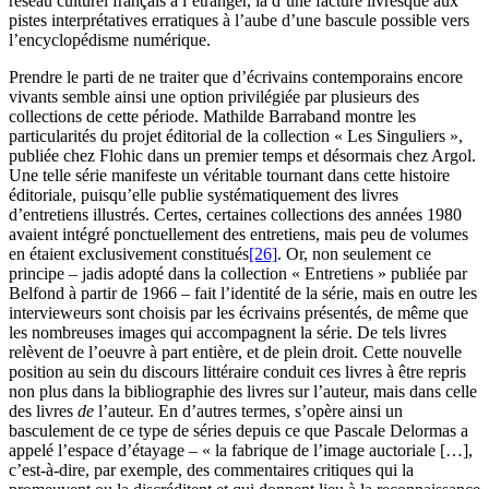
réseau culturel français à l’étranger, là d’une facture livresque aux
pistes interprétatives erratiques à l’aube d’une bascule possible vers
l’encyclopédisme numérique.
Prendre le parti de ne traiter que d’écrivains contemporains encore
vivants semble ainsi une option privilégiée par plusieurs des
collections de cette période. Mathilde Barraband montre les
particularités du projet éditorial de la collection « Les Singuliers »,
publiée chez Flohic dans un premier temps et désormais chez Argol.
Une telle série manifeste un véritable tournant dans cette histoire
éditoriale, puisqu’elle publie systématiquement des livres
d’entretiens illustrés. Certes, certaines collections des années 1980
avaient intégré ponctuellement des entretiens, mais peu de volumes
en étaient exclusivement constitués
[26]
. Or, non seulement ce
principe – jadis adopté dans la collection « Entretiens » publiée par
Belfond à partir de 1966 – fait l’identité de la série, mais en outre les
intervieweurs sont choisis par les écrivains présentés, de même que
les nombreuses images qui accompagnent la série. De tels livres
relèvent de l’oeuvre à part entière, et de plein droit. Cette nouvelle
position au sein du discours littéraire conduit ces livres à être repris
non plus dans la bibliographie des livres sur l’auteur, mais dans celle
des livres
de
l’auteur. En d’autres termes, s’opère ainsi un
basculement de ce type de séries depuis ce que Pascale Delormas a
appelé l’espace d’étayage – « la fabrique de l’image auctoriale […],
c’est-à-dire, par exemple, des commentaires critiques qui la