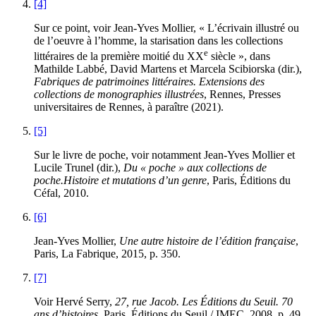
[4]
Sur ce point, voir Jean-Yves Mollier, « L’écrivain illustré ou
de l’oeuvre à l’homme, la starisation dans les collections
e
littéraires de la première moitié du XX
siècle », dans
Mathilde Labbé, David Martens et Marcela Scibiorska (dir.),
Fabriques de patrimoines littéraires. Extensions des
collections de monographies illustrées
, Rennes, Presses
universitaires de Rennes, à paraître (2021).
[5]
Sur le livre de poche, voir notamment Jean-Yves Mollier et
Lucile Trunel (dir.),
Du « poche » aux collections de
poche.
Histoire et mutations d’un genre
, Paris, Éditions du
Céfal, 2010.
[6]
Jean-Yves Mollier,
Une autre histoire de l’édition française
,
Paris, La Fabrique, 2015, p. 350.
[7]
Voir Hervé Serry,
27, rue Jacob. Les Éditions du Seuil. 70
ans d’histoires
, Paris, Éditions du Seuil / IMEC, 2008, p. 49.