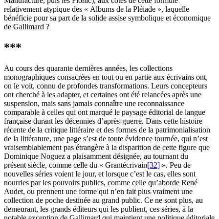
Manufacture, puis les Flohic), aux côtés de cette formule
relativement atypique des « Albums de la Pléiade », laquelle
bénéficie pour sa part de la solide assise symbolique et économique
de Gallimard ?
***
Au cours des quarante dernières années, les collections
monographiques consacrées en tout ou en partie aux écrivains ont,
on le voit, connu de profondes transformations. Leurs concepteurs
ont cherché à les adapter, et certaines ont été relancées après une
suspension, mais sans jamais connaître une reconnaissance
comparable à celles qui ont marqué le paysage éditorial de langue
française durant les décennies d’après-guerre. Dans cette histoire
récente de la critique littéraire et des formes de la patrimonialisation
de la littérature, une page s’est de toute évidence tournée, qui n’est
vraisemblablement pas étrangère à la disparition de cette figure que
Dominique Noguez a plaisamment désignée, au tournant du
présent siècle, comme celle du « Grantécrivain
[32]
». Peu de
nouvelles séries voient le jour, et lorsque c’est le cas, elles sont
nourries par les pouvoirs publics, comme celle qu’aborde René
Audet, ou prennent une forme qui n’en fait plus vraiment une
collection de poche destinée au grand public. Ce ne sont plus, au
demeurant, les grands éditeurs qui les publient, ces séries, à la
notable exception de Gallimard qui maintient une politique éditoriale