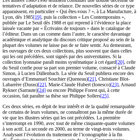
Les années 1980-1990 semblent constituer une double décennie de
tentatives d’adaptation et de relance. De nouvelles séries de ce type
apparaissent, en particulier « Qui êtes-vous ? », à La Manufacture, à
Lyon, dès 1985
[19]
, puis la collection « Les Contemporains »,
publiée par Le Seuil dès 1988 et qui reprend à l’évidence la place
laissée vacante par « Écrivains de toujours » dans le catalogue de
l’éditeur. Dans un cas comme dans l’autre, le caractère davantage
académique et analytique du discours critique proposé au sein de la
plupart des volumes ne laisse pas de se faire sentir. Au demeurant,
les ouvrages de ces deux collections, plus souvent que dans celles
qui les ont précédées, sont signés par des universitaires. Si la
collection lyonnaise paraît moins systématique à cet égard
[20]
, celle
du Seuil confie pour sa part son premier volume, consacré à Claude
Simon, à Lucien Dällenbach. La série du Seuil publiera encore des
ouvrages d’Emmanuel Souchier (Queneau)
[21]
, Christiane Blot-
Labarrère (Duras)
[22]
, Marie-Claude Hubert (Ionesco)
[23]
, Arnaud
Rykner (Sarraute)
[24]
ou encore Philippe Forest qui, à cette
occasion, fait paraître sa thèse sur Philippe Sollers
[25]
.
Ces deux séries, en dépit de leur intérêt et de la qualité remarquable
de certains de leurs volumes, ne connaîtront pas la même durée de
vie que les illustres séries qui les ont précédées. La première
s’interrompt en 1990, avec tout de même cinquante-quatre volumes
à son actif. La seconde en 2000, au terme de vingt-trois volumes.
Analysant l’évolution du traitement de l’iconographie à la fin