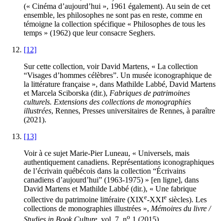
(« Cinéma d’aujourd’hui », 1961 également). Au sein de cet
ensemble, les philosophes ne sont pas en reste, comme en
témoigne la collection spécifique « Philosophes de tous les
temps » (1962) que leur consacre Seghers.
[12]
Sur cette collection, voir David Martens, « La collection
“Visages d’hommes célèbres”. Un musée iconographique de
la littérature française », dans Mathilde Labbé, David Martens
et Marcela Sciborska (dir.),
Fabriques de patrimoines
culturels. Extensions des collections de monographies
illustrées
, Rennes, Presses universitaires de Rennes, à paraître
(2021).
[13]
Voir à ce sujet Marie-Pier Luneau, « Universels, mais
authentiquement canadiens. Représentations iconographiques
de l’écrivain québécois dans la collection “Écrivains
canadiens d’aujourd’hui” (1963-1975) » [en ligne], dans
David Martens et Mathilde Labbé (dir.), « Une fabrique
e
e
collective du patrimoine littéraire (XIX
-XXI
siècles). Les
collections de monographies illustrées »,
Mémoires du livre /
o
Studies in Book Culture
, vol. 7, n
1 (2015)