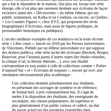
qui a fait la réputation de la maison. Qui plus est, lorsqu’une série
émerge, elle n’est plus que rarement destinée aux écrivains de façon
exclusive (ainsi des « Découvertes » du même éditeur, qui ont
publié, notamment, un Kafka et un Cendrars, ou encore, au Québec,
« Les Grandes Figures », chez XYZ, qui proposent des récits
biographiques d’écrivains, mais aussi de figures politiques, de
personnalités historiques ou publiques).
L’un des meilleurs exemples de ces tendances est la toute récente
série « Libre cours », lancée en 2018 par les Presses universitaires
de Vincennes. Publiée par un éditeur universitaire (ce qui suppose
des deniers publics), cette série inclut des écrivains (Beckett, Borges,
Beauvoir, pour l’instant) parmi d’autres sujets (les études visuelles,
la critique d’art, la théorie littéraire…), avec une finalité
correspondant en tous points à celle de collections comme « Poètes
d’aujourd’hui » et « Écrivains de toujours », encore qu’avec une
orientation nécessairement plus académique :
Une collection destinée prioritairement aux étudiants,
en présentant des ouvrages de synthèse et de référence,
de format bref, à prix volontairement bas. Il s’agit de
mettre à la disposition des étudiants, des enseignants du
secondaire, des classes préparatoires, du supérieur et
plus généralement d’un public curieux et cultivé, un état
du savoir actuel sur des questions essentielles dans