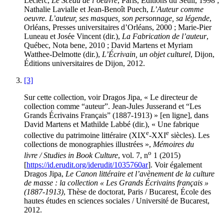
Leclerc,
Le Sceau de l’oeuvre
, Paris, Éditions du Seuil, 1998 ;
Nathalie Lavialle et Jean-Benoît Puech,
L’Auteur comme
oeuvre. L’auteur, ses masques, son personnage, sa légende
,
Orléans, Presses universitaires d’Orléans, 2000 ; Marie-Pier
Luneau et Josée Vincent (dir.),
La Fabrication de l’auteur
,
Québec, Nota bene, 2010 ; David Martens et Myriam
Watthee-Delmotte (dir.),
L’Écrivain, un objet culturel
, Dijon,
Éditions universitaires de Dijon, 2012.
[3]
Sur cette collection, voir Dragos Jipa, « Le directeur de
collection comme “auteur”. Jean-Jules Jusserand et “Les
Grands Écrivains Français” (1887-1913) » [en ligne], dans
David Martens et Mathilde Labbé (dir.), « Une fabrique
e
e
collective du patrimoine littéraire (XIX
-XXI
siècles). Les
collections de monographies illustrées »,
Mémoires du
o
livre / Studies in Book Culture
, vol. 7, n
1 (2015)
[
https://id.erudit.org/iderudit/1035760ar
]. Voir également
Dragos Jipa,
Le Canon littéraire et l’avènement de la culture
de masse : la collection « Les Grands Écrivains français »
(1887-1913)
, Thèse de doctorat, Paris / Bucarest, École des
hautes études en sciences sociales / Université de Bucarest,
2012.