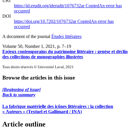
URI
https://id.erudit.org/iderudit/1076732ar
Copied
An error has
occurred
DOI
https://doi.org/10.7202/1076732ar
Copied
An error has
occurred
A document of the journal
Études littéraires
Volume 50, Number 1, 2021
, p. 7–19
Enjeux contemporains du patrimoine littéraire : genèse et déclin
des collections de monographies illustrées
Tous droits réservés © Université Laval, 2021
Browse the articles in this issue
[Beginning of issue]
Back to summary
La fabrique matérielle des icônes littéraires : la collection
« Auteurs » (Textuel et Gallimard / INA)
Article outline