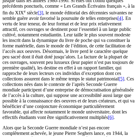
jusque dans les années 1980-1990. Si elles ont connu quelques
précédents ponctuels, comme « Les Grands Écrivains français », à la
e
fin du XIX
siècle
[3]
, le monde éditorial des décennies suivantes ne
semble guère avoir favorisé la poursuite de telles entreprises
[4]
. En
vertu de leur teneur, de leur format et de leur prix relativement
attractif, ces ouvrages se destinent pour l’essentiel à un large public
cultivé, notamment estudiantin. Leur taille le plus souvent modeste
les inscrit dans la dynamique du livre de poche qui va constituer la
forme matérielle, dans le monde de l’édition, de cette facilitation de
l’accès aux oeuvres. Désormais, le livre perd le caractère quelque
peu sacré dont il était doté jusqu’alors. La facture de la plupart de
ces ouvrages, souvent peu luxueux (leur papier n’est pas toujours de
première qualité), les destine en effet à un rapport familier, qui
rapproche de leurs lecteurs ces individus d’exception dont ces
collections assurent dans le même temps le statut patrimonial
[5]
. Ces
collections nées dans le contexte de l’après Seconde Guerre
mondiale participent d’une entreprise de démocratisation généralisée
de l’accès à la culture, qui suppose une accessibilité aussi large que
possible à la connaissance des oeuvres et de leurs créateurs, et qui va
bénéficier d’une conjoncture économique particulièrement
favorable, qui affecte notamment le monde universitaire, dont les
effectifs étudiants vont être significativement multipliés
[6]
.
Alors que la Seconde Guerre mondiale n’est pas encore
complètement achevée, le jeune Pierre Seghers lance, en 1944, la