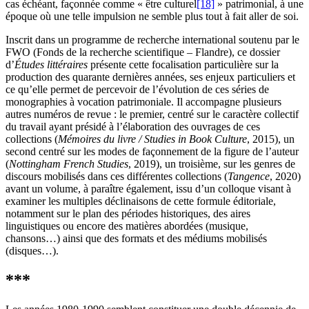
cas échéant, façonnée comme « être culturel
[18]
» patrimonial, à une
époque où une telle impulsion ne semble plus tout à fait aller de soi.
Inscrit dans un programme de recherche international soutenu par le
FWO (Fonds de la recherche scientifique – Flandre), ce dossier
d’
Études littéraires
présente cette focalisation particulière sur la
production des quarante dernières années, ses enjeux particuliers et
ce qu’elle permet de percevoir de l’évolution de ces séries de
monographies à vocation patrimoniale. Il accompagne plusieurs
autres numéros de revue : le premier, centré sur le caractère collectif
du travail ayant présidé à l’élaboration des ouvrages de ces
collections (
Mémoires du livre
/ Studies in Book Culture
, 2015), un
second centré sur les modes de façonnement de la figure de l’auteur
(
Nottingham French Studies
, 2019), un troisième, sur les genres de
discours mobilisés dans ces différentes collections (
Tangence
, 2020)
avant un volume, à paraître également, issu d’un colloque visant à
examiner les multiples déclinaisons de cette formule éditoriale,
notamment sur le plan des périodes historiques, des aires
linguistiques ou encore des matières abordées (musique,
chansons…) ainsi que des formats et des médiums mobilisés
(disques…).
***