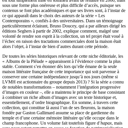
est tout simplement mise en sommeil avant de renaître en 2000, mais
sous une forme plus onéreuse et plus difficile d’accès, puisque ses
contenus se font plus académiques et que ses livres sont, à l’instar de
ce qui apparaît dans le choix des auteurs de la série « Les
Contemporains », confiés à des universitaires. Dans un témoignage
particulièrement éclairant, Bruno Doucey, qui a par ailleurs dirigé les
éditions Seghers à partir de 2002, explique comment, malgré une
volonté de rendre son esprit à la collection, un tel projet était voué à
l’échec en raison des tractations commerciales dont la maison était
alors l’objet, à l’instar de bien d’autres durant cette période.
De toutes les séries historiques relevant de cette niche éditoriale, les
« Albums de la Pléiade » apparaissent à l’évidence comme la plus
stable. Comment s’en étonner dès lors qu’elle émane de la seule
maison littéraire française de cette importance qui soit parvenue à
conserver une certaine indépendance jusqu’à nos jours (même si
LVMH est actionnaire du groupe depuis 2013) ? Si la série a connu
de notables transformations – notamment l’intégration progressive
d’images en couleur –, elle a maintenu le principe de base consistant
à combiner un riche album d’images avec un texte historique et,
essentiellement, d’ordre biographique. En somme, à travers cette
collection, qui constitue là aussi l’un de ses fleurons, la maison
fondée par Gaston Gallimard assume sa place de gardienne du
temple et d’une certaine mémoire littéraire qu’elle occupe dans le
champ francophone. Un volume fait toutefois figure d’
hapax
, mais