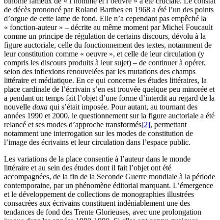
binôme fameux de « l’homme et l’oeuvre » a été cruciale. Le constat
de décès prononcé par Roland Barthes en 1968 a été l’un des points
d’orgue de cette lame de fond. Elle n’a cependant pas empêché la
« fonction-auteur » – décrite au même moment par Michel Foucault
comme un principe de régulation de certains discours, dévolu à la
figure auctoriale, celle du fonctionnement des textes, notamment de
leur constitution comme « oeuvre », et celle de leur circulation (y
compris les discours produits à leur sujet) – de continuer à opérer,
selon des inflexions renouvelées par les mutations des champs
littéraire et médiatique. En ce qui concerne les études littéraires, la
place cardinale de l’écrivain s’en est trouvée quelque peu minorée et
a pendant un temps fait l’objet d’une forme d’interdit au regard de la
nouvelle
doxa
qui s’était imposée. Pour autant, au tournant des
années 1990 et 2000, le questionnement sur la figure auctoriale a été
relancé et ses modes d’approche transformés
[2]
, permettant
notamment une interrogation sur les modes de constitution de
l’image des écrivains et leur circulation dans l’espace public.
Les variations de la place consentie à l’auteur dans le monde
littéraire et au sein des études dont il fait l’objet ont été
accompagnées, de la fin de la Seconde Guerre mondiale à la période
contemporaine, par un phénomène éditorial marquant. L’émergence
et le développement de collections de monographies illustrées
consacrées aux écrivains constituent indéniablement une des
tendances de fond des Trente Glorieuses, avec une prolongation