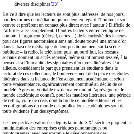
diverses disciplines
[33]
.
Est-ce à dire que les lecteurs ne sont plus intéressés, de nos jours,
par des formes de médiation qui mettent en regard l’homme et son
oeuvre et préfèrent un contact plus direct avec l’auteur ? Difficile de
l’affirmer aussi simplement. D’autres facteurs entrent en ligne de
compte. L’argument (déloyal, certes…) de la curiosité des lecteurs
pour des figures auctoriales a sans nul doute trouvé une mine d’or
dans la bascule médiatique de leur positionnement sur la scène
publique – la radio, la télévision puis, aujourd’hui, les réseaux
sociaux donnent un accès repensé, même si infiniment lessivé, à la
pensée et à l’humanité des signataires d’oeuvres littéraires. Par
ailleurs, considérant la part que prenaient les étudiants dans le
lectorat de ces collections, le bouleversement de la place des études
littéraires dans la balance de l’enseignement académique a, selon
toute vraisemblance, significativement contribué au déclin de ce
modèle. Après un véritable raz de marée durant l’après-guerre, le
monde académique connaît, pour les matières littéraires, une période
de reflux, voire de crise, dont la fin de ce modèle éditorial et les
reconfigurations du monde des publications académiques sont de
toute évidence l’un des symptômes.
e
Les perspectives valorisées depuis la fin du XX
siècle expliquent la
multiplication des entreprises critiques panoramiques ou
typologisantes, avec par exemple le développement des