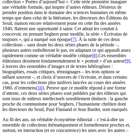
collection « Poètes d’aujourd’hui ». Cette série pionnière inaugure
une véritable formule, qui inspire d’autres éditeurs. Désireux de
prendre position dans le domaine des sciences humaines en même
temps que dans celui de la littérature, les directeurs des Éditions du
Seuil, maison encore relativement jeune en cette fin des années
1940, flairent une opportunité à saisir. Cet attrait les conduit à
concevoir, en prenant Seghers pour modèle, la série « Écrivains de
toujours », qui a marqué son époque
[7]
. À la suite de ces deux
collections – sans doute les deux séries phares de la période –,
plusieurs autres emboîteront le pas, en adaptant ce qui apparaît assez
rapidement comme un véritable modèle critique
[8]
.Ces ensembles
éditoriaux dessinent fondamentalement le « portrait » d’un auteur
[9]
,
à travers des ensembles d’images et de textes hétérogènes :
biographies, essais critiques, témoignages – les trois options se
mêlant souvent –, et choix d’oeuvres de l’écrivain, et dans certains
cas, pour les collections plus tardives lancées au cours des années
1980, d’entretiens
[10]
. Preuve que ce modèle répond à une forme
d’attente, ces deux séries phares sont publiées par des éditeurs qui
sont issus de milieux intellectuels sensiblement distincts : la gauche
proche du communisme pour Seghers, l’humanisme chrétien dont
les directeurs du Seuil, Paul Flamand et Jean Bardet, sont marqués.
Au fil des ans, un véritable écosystème éditorial – c’est-à-dire un
ensemble de collections thématiquement et formellement proches et,
surtout, en interaction (et en concurrence) les unes avec les autres –