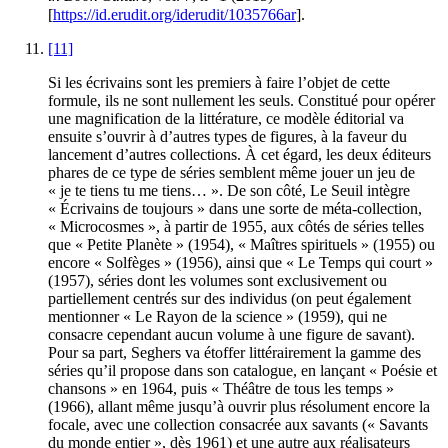
[
https://id.erudit.org/iderudit/1035766ar
].
[11]
Si les écrivains sont les premiers à faire l’objet de cette
formule, ils ne sont nullement les seuls. Constitué pour opérer
une magnification de la littérature, ce modèle éditorial va
ensuite s’ouvrir à d’autres types de figures, à la faveur du
lancement d’autres collections. À cet égard, les deux éditeurs
phares de ce type de séries semblent même jouer un jeu de
« je te tiens tu me tiens… ». De son côté, Le Seuil intègre
« Écrivains de toujours » dans une sorte de méta-collection,
« Microcosmes », à partir de 1955, aux côtés de séries telles
que « Petite Planète » (1954), « Maîtres spirituels » (1955) ou
encore « Solfèges » (1956), ainsi que « Le Temps qui court »
(1957), séries dont les volumes sont exclusivement ou
partiellement centrés sur des individus (on peut également
mentionner « Le Rayon de la science » (1959), qui ne
consacre cependant aucun volume à une figure de savant).
Pour sa part, Seghers va étoffer littérairement la gamme des
séries qu’il propose dans son catalogue, en lançant « Poésie et
chansons » en 1964, puis « Théâtre de tous les temps »
(1966), allant même jusqu’à ouvrir plus résolument encore la
focale, avec une collection consacrée aux savants (« Savants
du monde entier », dès 1961) et une autre aux réalisateurs