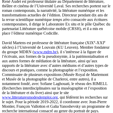
René Audet est professeur titulaire au Département de littérature,
théâtre et cinéma de l’Université Laval. Ses recherches portent sur le
roman contemporain, la narrativité, la littérature numérique et les
transformations actuelles de l’édition. Directeur pendant dix ans de
la revue scientifique numérique
temps zéro
consacrée aux écritures
contemporaines, il dirige le Laboratoire Ex situ et le pôle Québec du
partenariat Littérature québécoise mobile (CRSH), et il a mis en
place l’éditeur numérique Codicille.
e
e
David Martens est professeur de littérature française (XIX
-XXI
siècles) à l’Université de Louvain (KU Leuven). Membre fondateur
du groupe MDRN (
www.mdrn.be
), il s’intéresse à la figure de
l’écrivain, aux formes de la pseudonymie, à la patrimonialisation et
aux autres formes de médiation de la littérature, ainsi qu’aux
rapports de la littérature avec d’autres médiums et d’autres types de
discours et pratiques, comme la photographie et l’exposition.
Commissaire de plusieurs expositions (Musée Royal de Mariemont
et Musée de la photographie de Charleroi, entre autres), il a
notamment fondé, avec Sofiane Laghouati, le réseau des RIMELL
(Recherches interdisciplinaires sur la muséographie et l’exposition
de la littérature et du livre) ainsi que le site
www.litteraturesmodesdemploi.org
, qui fédèrent les recherches sur
le sujet. Pour la période 2019-2022, il coordonne avec Jean-Pierre
Montier, François Vallotton et Galia Yanoshevsky un programme de
recherche international consacré au genre du portrait de pays.