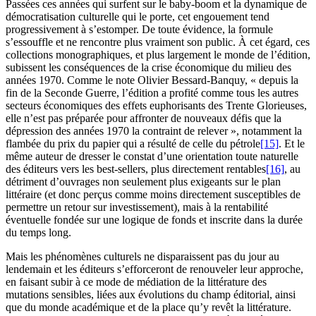
Passées ces années qui surfent sur le baby-boom et la dynamique de
démocratisation culturelle qui le porte, cet engouement tend
progressivement à s’estomper. De toute évidence, la formule
s’essouffle et ne rencontre plus vraiment son public. À cet égard, ces
collections monographiques, et plus largement le monde de l’édition,
subissent les conséquences de la crise économique du milieu des
années 1970. Comme le note Olivier Bessard-Banquy, « depuis la
fin de la Seconde Guerre, l’édition a profité comme tous les autres
secteurs économiques des effets euphorisants des Trente Glorieuses,
elle n’est pas préparée pour affronter de nouveaux défis que la
dépression des années 1970 la contraint de relever », notamment la
flambée du prix du papier qui a résulté de celle du pétrole
[15]
. Et le
même auteur de dresser le constat d’une orientation toute naturelle
des éditeurs vers les best-sellers, plus directement rentables
[16]
, au
détriment d’ouvrages non seulement plus exigeants sur le plan
littéraire (et donc perçus comme moins directement susceptibles de
permettre un retour sur investissement), mais à la rentabilité
éventuelle fondée sur une logique de fonds et inscrite dans la durée
du temps long.
Mais les phénomènes culturels ne disparaissent pas du jour au
lendemain et les éditeurs s’efforceront de renouveler leur approche,
en faisant subir à ce mode de médiation de la littérature des
mutations sensibles, liées aux évolutions du champ éditorial, ainsi
que du monde académique et de la place qu’y revêt la littérature.