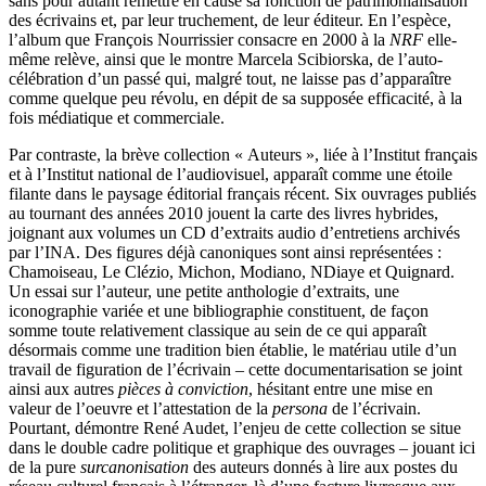
sans pour autant remettre en cause sa fonction de patrimonialisation
des écrivains et, par leur truchement, de leur éditeur. En l’espèce,
l’album que François Nourrissier consacre en 2000 à la
NRF
elle-
même relève, ainsi que le montre Marcela Scibiorska, de l’auto-
célébration d’un passé qui, malgré tout, ne laisse pas d’apparaître
comme quelque peu révolu, en dépit de sa supposée efficacité, à la
fois médiatique et commerciale.
Par contraste, la brève collection « Auteurs », liée à l’Institut français
et à l’Institut national de l’audiovisuel, apparaît comme une étoile
filante dans le paysage éditorial français récent. Six ouvrages publiés
au tournant des années 2010 jouent la carte des livres hybrides,
joignant aux volumes un CD d’extraits audio d’entretiens archivés
par l’INA. Des figures déjà canoniques sont ainsi représentées :
Chamoiseau, Le Clézio, Michon, Modiano, NDiaye et Quignard.
Un essai sur l’auteur, une petite anthologie d’extraits, une
iconographie variée et une bibliographie constituent, de façon
somme toute relativement classique au sein de ce qui apparaît
désormais comme une tradition bien établie, le matériau utile d’un
travail de figuration de l’écrivain – cette documentarisation se joint
ainsi aux autres
pièces à conviction
, hésitant entre une mise en
valeur de l’oeuvre et l’attestation de la
persona
de l’écrivain.
Pourtant, démontre René Audet, l’enjeu de cette collection se situe
dans le double cadre politique et graphique des ouvrages – jouant ici
de la pure
surcanonisation
des auteurs donnés à lire aux postes du