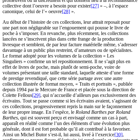
promeuvent ou la discréditent et qui donnent lieu à la reconnaissance
collective dont l’oeuvre a besoin pour exister
[27]
» –, à l’espace
canonique, celui de l’« oeuvre
[28]
».
Au début de l’histoire de ces collections, leur attrait reposait pour
une part non négligeable sur l’engouement qui pousse le livre de
poche à s’imposer. En revanche, plus récemment, les collections
lancées ne s’inscrivent plus dans cette frange de la production
livresque et semblent, de par leur facture matérielle même, s’adresser
davantage à un public plus restreint, d’amateurs ou de spécialistes.
Le format adopté pour les volumes de la collection « Les
Singuliers » confirme un tel repositionnement. Il ne s’agit plus en
effet de livres de poche, mais plutôt de semi-poche, voire de
volumes présentant une taille standard, laquelle atteste d’une forme
de prestige revendiqué, que cette série partage avec une autre
collection illustrée de format moyen, « Traits et portraits », publiée
depuis 1994 par le Mercure de France et placée sous la direction de
Colette Fellous
[29]
, qui n’accueille d’ailleurs pas exclusivement des
écrivains. Tout se passe comme si les écrivains avaient, s’agissant de
ces collections, progressivement repris la main sur le façonnement
de leur propre image. En l’espèce, le
Roland Barthes par Roland
Barthes
, qui est souvent perçu et envisagé comme un cas à part,
apparaît en réalité comme l’un des éléments d’une évolution plus
générale, dont il est fort probable qu’il ait contribué à la favoriser.
Ainsi un Michel Butor s’est-il, lui aussi, livré à l’exercice
[30]
,