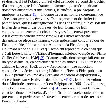
se dessine. Il fait l’objet d’un réel effet de mode, au point de toucher
d’autres sujets que la littérature, notamment, pour s’en tenir aux
domaines artistiques et intellectuels, le cinéma, la philosophie, la
musique, la science
[11]
... Il donne lieu à un nombre conséquent de
séries consacrées aux écrivains. Toutes présentent des inflexions
particulières, qui les distingueront les unes des autres, que ce soit sur
le plan de la teneur des ouvrages, de leur format, de leur
composition ou encore du choix des types d’auteurs à présenter.
Ainsi certains éditeurs proposeront-ils des livres accordant
davantage de place aux images, voire entièrement conçus autour de
l’iconographie, à l’instar des « Albums de la Pléiade », que
Gallimard lance en 1960, et qui semblent reprendre le créneau que
s’était forgé la série « Visages d’hommes célèbres », créée par Pierre
Cailler Genève en 1946
[12]
. D’autres collections se spécialisent sur
un type d’auteurs, en particulier durant les années 1960 : Présence
africaine lance en 1962, avec « Approches », une collection
consacrée aux écrivains noirs ; l’éditeur québécois Fides publie en
1963 le premier volume d’« Écrivains canadiens d’aujourd’hui »,
série calquée sur « Écrivains de toujours »
[13]
; le premier volume
du « Miroir des poètes » paraît en Belgique en 1966, chez Unimuse,
et met en regard, sans illustrations
[14]
mais en reprenant le format
caractéristique de « Poètes d’aujourd’hui », un poète contemporain
présentant un prédécesseur à travers un entrelacement des textes de
l’un et de l’autre.