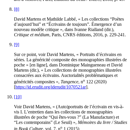
[8]
David Martens et Mathilde Labbé, « Les collections “Poètes
d’aujourd’hui” et “Écrivains de toujours”. Émergence d’un
nouveau modèle critique », dans Ivanne Rialland (dir.),
Critique et médium
, Paris, CNRS éditions, 2016, p. 229-241.
[9]
Sur ce point, voir David Martens, « Portraits d’écrivains en
séries. La généricité composite des monographies illustrées de
poche » [en ligne], dans Dominique Maingueneau et David
Martens (dir.), « Les collections de monographies illustrées
consacrées aux écrivains. Auctorialités problématiques et
o
généricités composites »,
Tangence
, n
122 (2020)
[
https://id.erudit.org/iderudit/1070521ar
].
[10]
Voir David Martens, « (Auto)portraits de l’écrivain en vis-à-
vis I. L’entretien dans les collections de monographies
illustrées de poche “Qui êtes-vous ?” (La Manufacture) et
“Les contemporains” (Le Seuil) »,
Mémoires du livre / Studies
o
in Book Culture
, vol. 7, n
1 (2015)