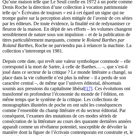
Qu’une maison telle que Le Seuil confie en 1972 à un poète comme
Denis Roche la direction d’une collection à vocation patrimoniale
telle qu’« Écrivains de toujours » est à cet égard un signe qui ne
trompe guère sur la perception alors mitigée de l’avenir de ces séries
par les éditeurs. De toute évidence, la finalité est de redynamiser ce
fleuron de la maison. En dépit de ses efforts – les volumes changent
sensiblement de nature sous son impulsion – et de la publication de
titres particulièrement marquants, comme le
Roland Barthes par
Roland Barthes
, Roche ne parviendra pas à relancer la machine. La
collection s’interrompt en 1981.
Depuis cette date, qui revêt une valeur symbolique commode – elle
correspond à la mort de Sartre, à celle de Barthes… –, que s’est-il
joué dans ce secteur de la critique ? Le monde littéraire a changé, sa
place dans la vie culturelle n’est plus la même – il a perdu de son
caractère central –, de même que l’univers éditorial, désormais
soumis aux pressions du capitalisme libéral
[17]
. Ces évolutions ont
transformé en profondeur l’économie du monde de l’édition, en
même temps que le système de la critique. Les collections de
monographies illustrées de poche en ont subi les conséquences
comme l’ensemble du champ littéraire et du secteur éditorial. Par
conséquent, l’examen des mutations de ces modes sériels de
consécration de la littérature au cours des quarante dernières années
apparaît comme un révélateur potentiel, susceptible de dévoiler la
manière dont la figure de l’écrivain contemporain est construite et, le