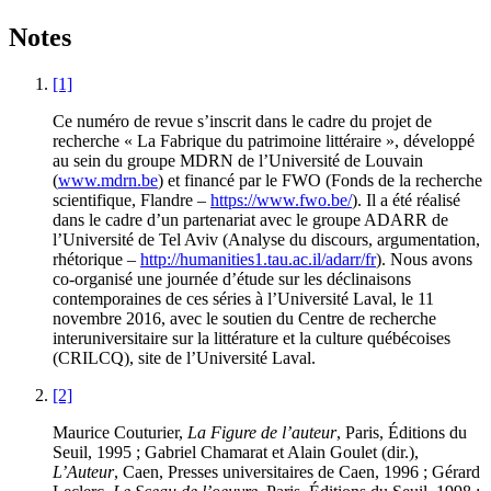
Notes
[1]
Ce numéro de revue s’inscrit dans le cadre du projet de
recherche « La Fabrique du patrimoine littéraire », développé
au sein du groupe MDRN de l’Université de Louvain
(
www.mdrn.be
) et financé par le FWO (Fonds de la recherche
scientifique, Flandre –
https://www.fwo.be/
). Il a été réalisé
dans le cadre d’un partenariat avec le groupe ADARR de
l’Université de Tel Aviv (Analyse du discours, argumentation,
rhétorique –
http://humanities1.tau.ac.il/adarr/fr
). Nous avons
co-organisé une journée d’étude sur les déclinaisons
contemporaines de ces séries à l’Université Laval, le 11
novembre 2016, avec le soutien du Centre de recherche
interuniversitaire sur la littérature et la culture québécoises
(CRILCQ), site de l’Université Laval.
[2]
Maurice Couturier,
La Figure de l’auteur
, Paris, Éditions du
Seuil, 1995 ; Gabriel Chamarat et Alain Goulet (dir.),
L’Auteur
, Caen, Presses universitaires de Caen, 1996 ; Gérard