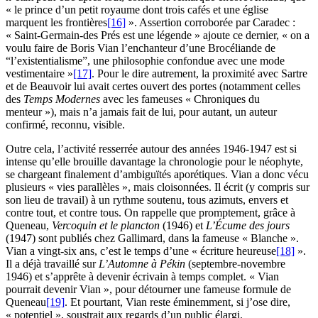
« le prince d’un petit royaume dont trois cafés et une église
marquent les frontières
[16]
». Assertion corroborée par Caradec :
« Saint-Germain-des Prés est une légende » ajoute ce dernier, « on a
voulu faire de Boris Vian l’enchanteur d’une Brocéliande de
“l’existentialisme”, une philosophie confondue avec une mode
vestimentaire »
[17]
. Pour le dire autrement, la proximité avec Sartre
et de Beauvoir lui avait certes ouvert des portes (notamment celles
des
Temps Modernes
avec les fameuses « Chroniques du
menteur »), mais n’a jamais fait de lui, pour autant, un auteur
confirmé, reconnu, visible.
Outre cela, l’activité resserrée autour des années 1946-1947 est si
intense qu’elle brouille davantage la chronologie pour le néophyte,
se chargeant finalement d’ambiguïtés aporétiques. Vian a donc vécu
plusieurs « vies parallèles », mais cloisonnées. Il écrit (y compris sur
son lieu de travail) à un rythme soutenu, tous azimuts, envers et
contre tout, et contre tous. On rappelle que promptement, grâce à
Queneau,
Vercoquin et le plancton
(1946) et
L’Écume des jours
(1947) sont publiés chez Gallimard, dans la fameuse « Blanche ».
Vian a vingt-six ans, c’est le temps d’une « écriture heureuse
[18]
».
Il a déjà travaillé sur
L’Automne à Pékin
(septembre-novembre
1946) et s’apprête à devenir écrivain à temps complet. « Vian
pourrait devenir Vian », pour détourner une fameuse formule de
Queneau
[19]
. Et pourtant, Vian reste éminemment, si j’ose dire,
« potentiel », soustrait aux regards d’un public élargi.