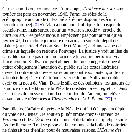
Car les ennuis ont commencé. Entretemps,
J’irai cracher sur vos
tombes
est paru en novembre 1946. Parmi les rôles de la
scénographie auctoriale (« les prêts-à-écrire disponibles à une
période donnée
[20]
»), Vian a opté pour l’oblique, le masque du
pseudonyme, mais surtout pour un « genre surcodé », proche du
hard-boiled
. Ces précautions n’empêchent pas pour autant qu’en
février 47, la machine judiciaire démarre à la suite du dépôt de
plainte (du Cartel d’Action Sociale et Morale) et d’une scène de
crime sur laquelle on retrouve l’ouvrage. La justice y voit un lien de
causalité pour ne pas dire une forme de littérature performative.
L’« opération Sullivan », pari alimentaire ou stratégie destinée à
attirer obliquement l’attention du public sur les textes littéraires
devient contreproductive et se retourne contre son auteur, sorte de
« boulet doré
[21]
» qu’il traînera sa vie durant. Sullivan semble
avoir eu la peau de Vian. Dans le sillage des oulipiens, les auteurs de
la notice dans l’édition de la Pléiade constatent avec regret : « Dans
les articles de presse relatant la disparition de l’auteur, on relève
davantage de références à
J’irai cracher
qu’à
L’Écume
[22]
. »
Par ailleurs, l’affaire du prix de la Pléiade qui lui échappe en dépit
du vote de Queneau, le soutien plutôt timide chez Gallimard de
Vercoquin
et de
L’Écume
ont entamé et déstabilisé en quelque sorte
l’
ethos
littéraire. Tout se passe en fait comme si la bulle de notoriété
ne finissait pas d’enfler pour de mauvaises raisons.
L’Écume des