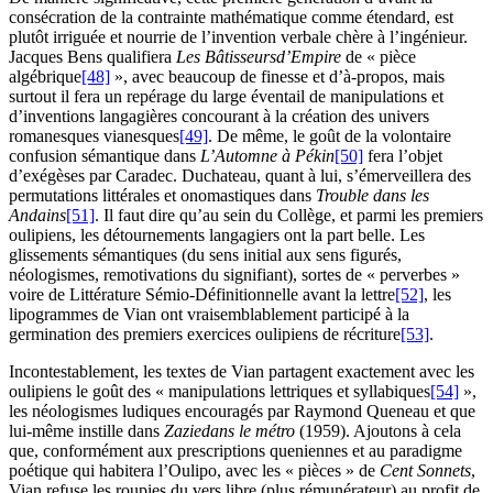
consécration de la contrainte mathématique comme étendard, est
plutôt irriguée et nourrie de l’invention verbale chère à l’ingénieur.
Jacques Bens qualifiera
Les Bâtisseurs
d’Empire
de « pièce
algébrique
[48]
», avec beaucoup de finesse et d’à-propos, mais
surtout il fera un repérage du large éventail de manipulations et
d’inventions langagières concourant à la création des univers
romanesques vianesques
[49]
. De même, le goût de la volontaire
confusion sémantique dans
L’Automne à Pékin
[50]
fera l’objet
d’exégèses par Caradec. Duchateau, quant à lui, s’émerveillera des
permutations littérales et onomastiques dans
Trouble dans les
Andains
[51]
. Il faut dire qu’au sein du Collège, et parmi les premiers
oulipiens, les détournements langagiers ont la part belle. Les
glissements sémantiques (du sens initial aux sens figurés,
néologismes, remotivations du signifiant), sortes de « perverbes »
voire de Littérature Sémio-Définitionnelle avant la lettre
[52]
, les
lipogrammes de Vian ont vraisemblablement participé à la
germination des premiers exercices oulipiens de récriture
[53]
.
Incontestablement, les textes de Vian partagent exactement avec les
oulipiens le goût des « manipulations lettriques et syllabiques
[54]
»,
les néologismes ludiques encouragés par Raymond Queneau et que
lui-même instille dans
Zazie
dans le métro
(1959). Ajoutons à cela
que, conformément aux prescriptions queniennes et au paradigme
poétique qui habitera l’Oulipo, avec les « pièces » de
Cent Sonnets
,
Vian refuse les roupies du vers libre (plus rémunérateur) au profit de