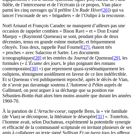
fidèle, de l’intercesseur et de l’écrivain (à ce propos, Vian place
parmi les cinq ouvrages qu’il préfère
Un Rude Hiver
[26]
) qui va
lancer l’escouade de ses « brigadiers » de l’Oulipo à la rescousse.
Noël Arnaud et François Caradec ne manquent d’ailleurs pas une
occasion de rappeler combien « Bison Ravi » et « Don Evané
Marquy » (Raymond Queneau) se sont, pendant plus de deux
décennies, tenus en grande estime mutuelle, et fréquemment
côtoyés. Tous deux, rappelle Paul Fournel
[27]
, étaient très
« proches » avec Salacrou et Sartre. Les documents
iconographiques
[28]
et les entrées du
Journal
de Queneau
[29]
, les
formules («
L’Écume des jours
, le plus poignant des romans
contemporains
[30]
») que reprennent quasi-systématiquement les
oulipiens, témoignent assidûment en faveur de ce lien indéfectible.
Et si Queneau s’est publiquement reproché, après le décès de Vian,
de n’avoir pas davantage soutenu
L’Automne à Pékin
auprès de
Gallimard, on peut arguer à sa décharge que sa position rue
Sébastien-Bottin était alors bien moins assurée que durant les années
1960-70.
À la parution de
L’Arrache-coeur
, rappelle Bens, la « vie familiale
(de Vian) se décompose, la littérature le désespère
[31]
». Toutefois,
l’homme avait, selon Duchateau, expérimenté la potentielle synergie
et efficacité de la communauté scripturale en invitant plusieurs de ses
amis à collaborer au texte signé Sullivan
Et on tuera tous les affreux