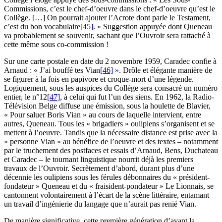
Commissions, c’est le chef-d’oeuvre dans le chef-d’oeuvre qu’est le
Collège. […] On pourrait ajouter l’Acrote dont parle le Testament,
c’est du bon vocabulaire
[45]
. » Suggestion appuyée dont Queneau
va probablement se souvenir, sachant que l’Ouvroir sera rattaché à
cette même sous co-commission !
Sur une carte postale en date du 2 novembre 1959, Caradec confie à
Arnaud : « J’ai bouffé tes Vian
[46]
». Drôle et élégante manière de
se figurer à la fois en papivore et croque-mort d’une légende.
Logiquement, sous les auspices du Collège sera consacré un numéro
entier, le n°12
[47]
, à celui qui fut l’un des siens. En 1962, la Radio-
Télévision Belge diffuse une émission, sous la houlette de Blavier,
« Pour saluer Boris Vian » au cours de laquelle intervient, entre
autres, Queneau. Tous les « brigadiers » oulipiens s’organisent et se
mettent à l’oeuvre. Tandis que la nécessaire distance est prise avec la
« personne Vian » au bénéfice de l’oeuvre et des textes – notamment
par le truchement des postfaces et essais d’Arnaud, Bens, Duchateau
et Caradec – le tournant linguistique nourrit déjà les premiers
travaux de l’Ouvroir. Secrètement d’abord, durant plus d’une
décennie les oulipiens sous les férules débonnaires du « président-
fondateur » Queneau et du « fraisident-pondateur » Le Lionnais, se
cantonnent volontairement à l’écart de la scène littéraire, entamant
un travail d’ingénierie du langage que n’aurait pas renié Vian.
De manière significative, cette première génération d’avant la