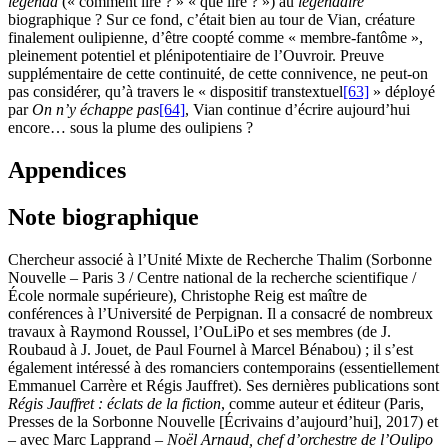
legenda
(« comment lire ? » « que lire ? ») au
légendaire
biographique ? Sur ce fond, c’était bien au tour de Vian, créature
finalement oulipienne, d’être coopté comme « membre-fantôme »,
pleinement potentiel et plénipotentiaire de l’Ouvroir. Preuve
supplémentaire de cette continuité, de cette connivence, ne peut-on
pas considérer, qu’à travers le « dispositif transtextuel
[63]
» déployé
par
On n’y échappe pas
[64]
, Vian continue d’écrire aujourd’hui
encore… sous la plume des oulipiens ?
Appendices
Note biographique
Chercheur associé à l’Unité Mixte de Recherche Thalim (Sorbonne
Nouvelle – Paris 3 / Centre national de la recherche scientifique /
École normale supérieure), Christophe Reig est maître de
conférences à l’Université de Perpignan. Il a consacré de nombreux
travaux à Raymond Roussel, l’OuLiPo et ses membres (de J.
Roubaud à J. Jouet, de Paul Fournel à Marcel Bénabou) ; il s’est
également intéressé à des romanciers contemporains (essentiellement
Emmanuel Carrère et Régis Jauffret). Ses dernières publications sont
Régis Jauffret : éclats de la fiction
, comme auteur et éditeur (Paris,
Presses de la Sorbonne Nouvelle [Écrivains d’aujourd’hui], 2017) et
– avec Marc Lapprand –
Noël Arnaud, chef d’orchestre de l’Oulipo