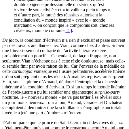
double exigence professionnelle du sérieux qu’est
« vivre de son activité » et « travailler à plein temps »,
et d’autre part, la rareté des réussites autorisant la
conciliation du « monde inspiré » avec le « monde
marchand », on conçoit que le compromis soit, chez les
créateurs, monnaie courante
[15]
.
De facto
, la condition d’écrivain n’a rien d’exclusif et passe souvent
par des travaux ancillaires chez Vian, comme chez d’autres. Si bien
que l’investissement contrarié de l’activité littéraire relève
probablement du poncif… Cependant, de façon frappante, non
seulement Vian n’échappe pas à cette règle douloureuse, mais celle-
ci semble finir par avoir raison de lui. Car l’envers de la médaille de
cette
cornucopia
vianesque est l’usure prématurée, accélérée (thème
qu’on sait prégnant dans les récits). À maintes reprises, on surprend
Vian, sous la plume d’Arnaud, déplorer l’entropie et la dispersion
inhérente à la condition d’écrivain. Et si un temps le monde littéraire
de l’après-guerre a pu lui sembler une gigantesque
surprise-party
nocturne, le « nouveau monde » ne va pas tarder à se révéler sous
un jour moins heureux. Tour à tour, Arnaud, Caradec et Duchateau
s’emploient à démontrer que la scintillante scénographie auctoriale
juvénile a jeté une part d’ombre sur l’oeuvre.
D’abord parce que le prince de Saint-Germain et des caves de jazz
n’était peut-être après tout, comme le remarque encore Arnaud, que