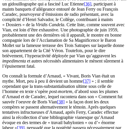
un gidouillographe qui a fasciné Luc Etienne
[36]
, participant à
maints banquets d’allégeance entouré de Jean Ferry ou François
Caradec, pourvoyeur d’émissions de radio présentant, avec la
complicité d’Henri Salvador, le Collège, contribuant à maints
« Dossiers » de la
Viridis Candela
. Cette liste, comme souvent avec
Vian, est loin d’être exhaustive. Une photographie de juin 1959,
probablement une des dernières où il apparaît, le montre en bonne
compagnie lors de l’Acclamation de Sa Magnificence le Baron
Mollet sur la fameuse terrasse des Trois Satrapes sur laquelle donne
son appartement de la Cité Véron. Toutefois, pour le dire
brièvement, l’hyperactivité déployée par Vian qu’aggravent les
impedimenta
et autres nécessités alimentaires le mènent sûrement à
l’épuisement fatal.
On connaît la formule d’Arnaud, « Vivant, Boris Vian était un
mythe. Mort, peu à peu il devient un homme
[37]
» ; il semble
cependant que la trans-substantialisation ultime sous celle de
l’homme en texte s’opère
post-mortem
, d’abord sous les plumes
d’Arnaud et de Caradec, lequel racontera dans son « Comment fut
sauvée l’oeuvre de Boris Vian
[38]
» la façon dont les deux
compères se passent alternativement le témoin. Après quelques
tentatives infructueuses d’Arnaud, après Ferry, Caradec effectue
ainsi la récollection d’une bibliographie vianesque qu’Arnaud
évoque en des termes de « travail babylonien » ou d’« énorme
labeur »
[39]
, persuadé que la postérité passera nécessairement par