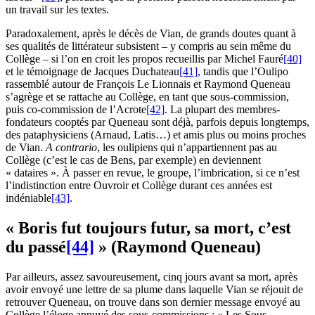
un travail sur les textes.
Paradoxalement, après le décès de Vian, de grands doutes quant à
ses qualités de littérateur subsistent – y compris au sein même du
Collège – si l’on en croit les propos recueillis par Michel Fauré
[40]
et le témoignage de Jacques Duchateau
[41]
, tandis que l’Oulipo
rassemblé autour de François Le Lionnais et Raymond Queneau
s’agrège et se rattache au Collège, en tant que sous-commission,
puis co-commission de l’Acrote
[42]
. La plupart des membres-
fondateurs cooptés par Queneau sont déjà, parfois depuis longtemps,
des pataphysiciens (Arnaud, Latis…) et amis plus ou moins proches
de Vian.
A contrario
, les oulipiens qui n’appartiennent pas au
Collège (c’est le cas de Bens, par exemple) en deviennent
« dataires ». À passer en revue, le groupe, l’imbrication, si ce n’est
l’indistinction entre Ouvroir et Collège durant ces années est
indéniable
[43]
.
« Boris fut toujours futur, sa mort, c’est
du passé
[44]
» (Raymond Queneau)
Par ailleurs, assez savoureusement, cinq jours avant sa mort, après
avoir envoyé une lettre de sa plume dans laquelle Vian se réjouit de
retrouver Queneau, on trouve dans son dernier message envoyé au
Collège l’éloge appuyé des sous-commissions : « Les Sous-