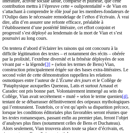
littérature, activité sociale labile, complexe et plurielle, que cette
contribution mettra à l’épreuve cette « oulipotentialité » de Vian en
s’attachant à comprendre le rôle joué par les membres-fondateurs de
l’Oulipo dans le nécessaire remodelage de l’
ethos
d’écrivain. À vrai
dire, afin d’en assurer une refonte efficace, préalable à
l’établissement d’une postérité littéraire, cet effort conjoint et
progressif s’est déployé au lendemain de la mort de Vian et s’est
poursuivi au long cours.
On tentera d’abord d’éclairer les raisons qui ont concouru à la
difficile légitimation des textes – et notamment des récits – obérée
par la prolixité, l’extrême diversité et la frénésie déployées de son
vivant par « la légende
[3]
» (selon les termes de Bens) Vian,
construction principalement érigée sur des bases extra-littéraires. Le
second volet de cette démonstration rappellera les relations
osmotiques entre l’auteur de
L’Écume des jours
et le Collège de
’Pataphysique auxquelles Queneau, Latis et surtout Arnaud et
Caradec ont pris bonne part. Volontairement immergé au sein du
Collège, Vian avait secrètement « muté » selon le terme quenien
[4]
,
tentant de se débarrasser définitivement des oripeaux mythologiques
qui l’entouraient. Toutefois, ce n’est qu’après sa disparition précoce,
lorsque les conditions éditoriales plus favorables seront réunies que
les
textes
romanesques, passant enfin au premier plan, feront l’objet
d’analyses plus fines (notamment celles de Bens et Duchateau).
Alors seulement, Vian trouvera alors toute sa place d’écrivain, et,