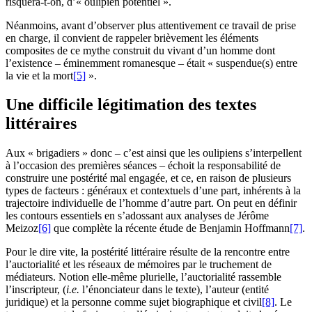
risquera-t-on, d’« oulipien potentiel ».
Néanmoins, avant d’observer plus attentivement ce travail de prise
en charge, il convient de rappeler brièvement les éléments
composites de ce mythe construit du vivant d’un homme dont
l’existence – éminemment romanesque – était « suspendue(s) entre
la vie et la mort
[5]
».
Une difficile légitimation des textes
littéraires
Aux « brigadiers » donc – c’est ainsi que les oulipiens s’interpellent
à l’occasion des premières séances – échoit la responsabilité de
construire une postérité mal engagée, et ce, en raison de plusieurs
types de facteurs : généraux et contextuels d’une part, inhérents à la
trajectoire individuelle de l’homme d’autre part. On peut en définir
les contours essentiels en s’adossant aux analyses de Jérôme
Meizoz
[6]
que complète la récente étude de Benjamin Hoffmann
[7]
.
Pour le dire vite, la postérité littéraire résulte de la rencontre entre
l’auctorialité et les réseaux de mémoires par le truchement de
médiateurs. Notion elle-même plurielle, l’auctorialité rassemble
l’inscripteur, (
i.e.
l’énonciateur dans le texte), l’auteur (entité
juridique) et la personne comme sujet biographique et civil
[8]
. Le