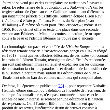
Jours
ne se vend pas et des exemplaires ne tardent pas à passer au
pilon. Le refus réitéré de la publication de
L’Automne à Pékin
, les
tergiversations de Queneau chez Gallimard sont autant d’éléments
qui initient une période plus difficile. Sullivan éclipse Bison Ravi.
L’Automne à Pékin
paraîtra aux Éditions du Scorpion (Jean
d’Halluin) – là même où avait paru
J’irai cracher –
; même si en
1956, Robbe-Grillet offre au texte une place dans une seconde
version aux Éditions de Minuit, la confusion perdure, le masque
colle à la peau et l’identité littéraire ne trouve pas d’ancrage.
La chronologie compacte et emboîtée de
L’Herbe Rouge
– dont la
rédaction retarde celle de
L’Arrache-coeur
(conçu en 1947 et rédigé
en 1951) – ainsi que les déboires éditoriaux de ces textes (on connaît
le destin de l’éditeur Toutain) témoignent des difficultés rencontrées
qui sont parfaitement mises en relief et explicitées par les oulipiens ;
démonstration fascinante, paradoxale et désolante de la densité et de
la puissance d’écriture mais surtout des déconvenues de Vian –
finalement mis au ban des éditeurs nationaux qui comptent alors.
De facto
, l’« épreuve de publication
[23]
», pour reprendre Nathalie
Heinich, ultime sanction ou validation de l’identité de l’écrivain, de
son « professionnalisme », n’est pas couronnée de succès et les
années de labeur intense se soldent par une déception à la hauteur
des espérances. Or, si l’auteur littéraire n’est finalement que le
produit de ses textes, l’inéluctable destin de ceux-ci consiste à