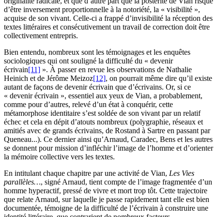
originalité radicale, et que d’autre part que la postérité de Vian risque
d’être inversement proportionnelle à la notoriété, la « visibilité »,
acquise de son vivant. Celle-ci a frappé d’invisibilité la réception des
textes littéraires et consécutivement un travail de correction doit être
collectivement entrepris.
Bien entendu, nombreux sont les témoignages et les enquêtes
sociologiques qui ont souligné la difficulté du « devenir
écrivain
[11]
». À passer en revue les observations de Nathalie
Heinich et de Jérôme Meizoz
[12]
, on pourrait même dire qu’il existe
autant de façons de devenir écrivain que d’écrivains. Or, si ce
« devenir écrivain », essentiel aux yeux de Vian, a probablement,
comme pour d’autres, relevé d’un état à conquérir, cette
métamorphose identitaire s’est soldée de son vivant par un relatif
échec et cela en dépit d’atouts nombreux (polygraphie, réseaux et
amitiés avec de grands écrivains, de Rostand à Sartre en passant par
Queneau...). Ce dernier ainsi qu’Arnaud, Caradec, Bens et les autres
se donnent pour mission d’infléchir l’image de l’homme et d’orienter
la mémoire collective vers les textes.
En intitulant chaque chapitre par une activité de Vian,
Les Vies
parallèles…
, signé Arnaud, tient compte de l’image fragmentée d’un
homme hyperactif, pressé de vivre et mort trop tôt. Cette trajectoire
que relate Arnaud, sur laquelle je passe rapidement tant elle est bien
documentée, témoigne de la difficulté de l’écrivain à construire une
identité littéraire, que contrarient de nombreux facteurs