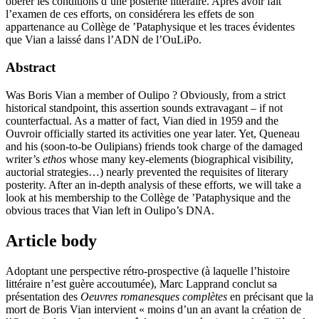
obérer les conditions d’une postérité littéraire. Après avoir fait
l’examen de ces efforts, on considérera les effets de son
appartenance au Collège de ’Pataphysique et les traces évidentes
que Vian a laissé dans l’ADN de l’OuLiPo.
Abstract
Was Boris Vian a member of Oulipo ? Obviously, from a strict
historical standpoint, this assertion sounds extravagant – if not
counterfactual. As a matter of fact, Vian died in 1959 and the
Ouvroir officially started its activities one year later. Yet, Queneau
and his (soon-to-be Oulipians) friends took charge of the damaged
writer’s
ethos
whose many key-elements (biographical visibility,
auctorial strategies…) nearly prevented the requisites of literary
posterity. After an in-depth analysis of these efforts, we will take a
look at his membership to the Collège de ’Pataphysique and the
obvious traces that Vian left in Oulipo’s DNA.
Article body
Adoptant une perspective rétro-prospective (à laquelle l’histoire
littéraire n’est guère accoutumée), Marc Lapprand conclut sa
présentation des
Oeuvres romanesques complètes
en précisant que la
mort de Boris Vian intervient « moins d’un an avant la création de