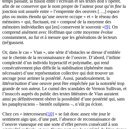
temps passant, la fusion entre l’écrivain et ses textes doit s’opérer,
afin de ne conserver que le nom propre de l’auteur pour qu’
in fine
la
jonction soit assurée entre « l’empreinte des oeuvres […,] espace
plus ou moins étendu qu’une oeuvre occupe » et « le réseau des
mémoires » qui, fluctuant, est « composé de la moyenne des
mémoires individuelles qui [en] conservent le souvenir »
[9]
. On
comprend aisément avec Hoffman que cette moyenne évolue
constamment, au fur et à mesure que les générations de lecteurs
(tré)passent.
Or, dans le cas « Vian », une série d’obstacles se dresse d’emblée
sur le chemin de la reconnaissance de l’oeuvre. D’abord, l’infinie
complexité d’un individu hyperactif et polymathe, qui rend
consécutivement plus difficile la stabilisation (éphémère mais
nécessaire) d’une représentation collective qui doit trouver un
ancrage pour arrimer la postérité. Aussi, paradoxalement, la
littérarisation
d’une oeuvre peut être empêchée par la notoriété trop
grande de son auteur. Le cumul des scandales de Vernon Sullivan, et
l’insuccès auprès du public des textes littéraires de Vian auraient
ainsi pu définitivement obérer la possibilité d’une postérité qui, sans
les pataphysiciens – bientôt oulipiens –, n’eût pu éclore.
Chez ces « intercesseurs
[10]
» se fait donc assez vite jour le
sentiment aigu que, d’une part, l’absence de reconnaissance de
l’oeuvre vianesque est une sorte d’effet pervers consécutif à son