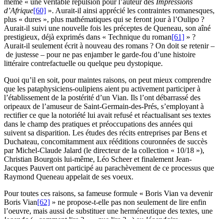
même « une véritable répulsion pour l’auteur des
Impressions
d’Afrique
[60]
». Aurait-il ainsi apprécié les contraintes romanesques,
plus « dures », plus mathématiques qui se feront jour à l’Oulipo ?
Aurait-il suivi une nouvelle fois les préceptes de Queneau, son aîné
prestigieux, déjà exprimés dans « Technique du roman
[61]
» ?
Aurait-il seulement écrit à nouveau des romans ? On doit se retenir –
de justesse – pour ne pas enjamber le garde-fou d’une histoire
littéraire contrefactuelle ou quelque peu dystopique.
Quoi qu’il en soit, pour maintes raisons, on peut mieux comprendre
que les pataphysiciens-oulipiens aient pu activement participer à
l’établissement de la postérité d’un Vian. Ils l’ont débarrassé des
oripeaux de l’amuseur de Saint-Germain-des-Prés, s’employant à
rectifier ce que la notoriété lui avait refusé et réactualisant ses textes
dans le champ des pratiques et préoccupations des années qui
suivent sa disparition. Les études des récits entreprises par Bens et
Duchateau, concomitamment aux rééditions couronnées de succès
par Michel-Claude Jalard (le directeur de la collection « 10/18 »),
Christian Bourgois lui-même, Léo Scheer et finalement Jean-
Jacques Pauvert ont participé au parachèvement de ce processus que
Raymond Queneau appelait de ses voeux.
Pour toutes ces raisons, sa fameuse formule « Boris Vian va devenir
Boris Vian
[62]
» ne propose-t-elle pas non seulement de lire enfin
l’oeuvre, mais aussi de substituer une herméneutique des textes, une