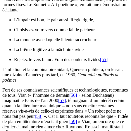
formes fixes. Le Sonnet « Art poétique », en fait une démonstration
éclatante.
L’impair est bon, le pair aussi. Règle rigide,
Choisissez votre vers comme fait le pêcheur
La mouche avec laquelle il tente raccrocheur
La brême fugitive à la mâchoire avide
Rejetez le vers blanc. Foin des couleurs livides
[55]
L’inflation et la combinatoire aidant, Queneau publiera, on le sait,
une dizaine d’années plus tard, en 1960,
Cent mille milliards de
poèmes
.
Fort de ses connaissances scientifiques et technologiques, reconnues
de tous, Vian (« l’homme de demain
[56]
» selon Duchateau)
imaginait le Paris de l’an 2000
[57]
, témoignant d’un intérêt certain
quant à la littérature machinique – non sans émettre certaines
réserves vis-à-vis de celle-ci exprimées dans « Un robot poète ne
nous fait pas peur
[58]
». Car il faut toutefois reconnaître que « l’idée
de plan en littérature n’excitait guère
[59]
» Vian, ou encore que ce
dernier clamait ne rien aimer chez Raymond Roussel, manifestant