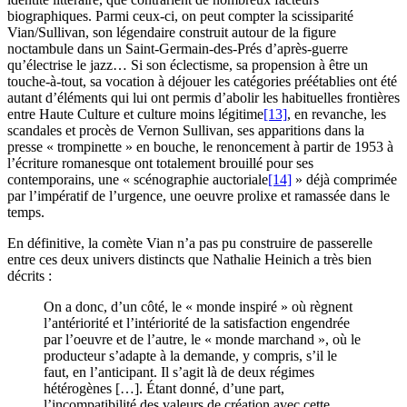
biographiques. Parmi ceux-ci, on peut compter la scissiparité
Vian/Sullivan, son légendaire construit autour de la figure
noctambule dans un Saint-Germain-des-Prés d’après-guerre
qu’électrise le jazz… Si son éclectisme, sa propension à être un
touche-à-tout, sa vocation à déjouer les catégories préétablies ont été
autant d’éléments qui lui ont permis d’abolir les habituelles frontières
entre Haute Culture et culture moins légitime
[13]
, en revanche, les
scandales et procès de Vernon Sullivan, ses apparitions dans la
presse « trompinette » en bouche, le renoncement à partir de 1953 à
l’écriture romanesque ont totalement brouillé pour ses
contemporains, une « scénographie auctoriale
[14]
» déjà comprimée
par l’impératif de l’urgence, une oeuvre prolixe et ramassée dans le
temps.
En définitive, la comète Vian n’a pas pu construire de passerelle
entre ces deux univers distincts que Nathalie Heinich a très bien
décrits :
On a donc, d’un côté, le « monde inspiré » où règnent
l’antériorité et l’intériorité de la satisfaction engendrée
par l’oeuvre et de l’autre, le « monde marchand », où le
producteur s’adapte à la demande, y compris, s’il le
faut, en l’anticipant. Il s’agit là de deux régimes
hétérogènes […]. Étant donné, d’une part,
l’incompatibilité des valeurs de création avec cette