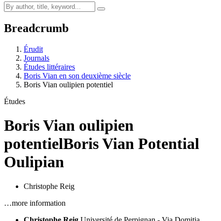
Breadcrumb
Érudit
Journals
Études littéraires
Boris Vian en son deuxième siècle
Boris Vian oulipien potentiel
Études
Boris Vian oulipien
potentiel
Boris Vian Potential
Oulipian
Christophe Reig
…more information
Christophe Reig
Université de Perpignan - Via Domitia