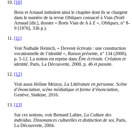
[10]
Bens et Arnaud intitulent ainsi le chapitre dont ils se chargent
dans le numéro de la revue
Obliques
consacré à Vian (Noël
Arnaud [dir.], dossier « Boris Vian de A à Z »,
Obliques
, n° 8-
9 [1976], 336 p.).
[11]
Voir Nathalie Heinich, « Devenir écrivain : une construction
vocationnelle de l’identité »,
Raison présente
, n° 134 (2000),
p. 5-12. La notion est reprise dans
Être écrivain. Création et
identité
, Paris, La Découverte, 2000, p. 46 et
passim
.
[12]
Voir aussi Jérôme Meizoz,
La Littérature en personne. Scène
d’énonciation, scène médiatique et forme d’énonciation
,
Genève, Slatkine, 2016.
[13]
Sur ces notions, voir Bernard Lahire,
La Culture des
individus. Dissonances culturelles et distinction de soi
, Paris,
La Découverte, 2004.