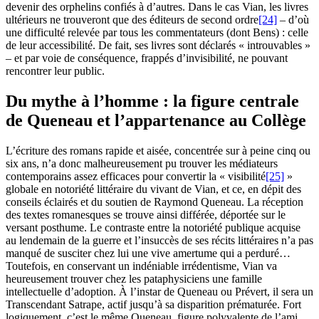
devenir des orphelins confiés à d’autres. Dans le cas Vian, les livres
ultérieurs ne trouveront que des éditeurs de second ordre
[24]
– d’où
une difficulté relevée par tous les commentateurs (dont Bens) : celle
de leur accessibilité. De fait, ses livres sont déclarés « introuvables »
– et par voie de conséquence, frappés d’invisibilité, ne pouvant
rencontrer leur public.
Du mythe à l’homme : la figure centrale
de Queneau et l’appartenance au Collège
L’écriture des romans rapide et aisée, concentrée sur à peine cinq ou
six ans, n’a donc malheureusement pu trouver les médiateurs
contemporains assez efficaces pour convertir la « visibilité
[25]
»
globale en notoriété littéraire du vivant de Vian, et ce, en dépit des
conseils éclairés et du soutien de Raymond Queneau. La réception
des textes romanesques se trouve ainsi différée, déportée sur le
versant posthume. Le contraste entre la notoriété publique acquise
au lendemain de la guerre et l’insuccès de ses récits littéraires n’a pas
manqué de susciter chez lui une vive amertume qui a perduré…
Toutefois, en conservant un indéniable irrédentisme, Vian va
heureusement trouver chez les pataphysiciens une famille
intellectuelle d’adoption. À l’instar de Queneau ou Prévert, il sera un
Transcendant Satrape, actif jusqu’à sa disparition prématurée. Fort
logiquement, c’est le même Queneau, figure polyvalente de l’ami