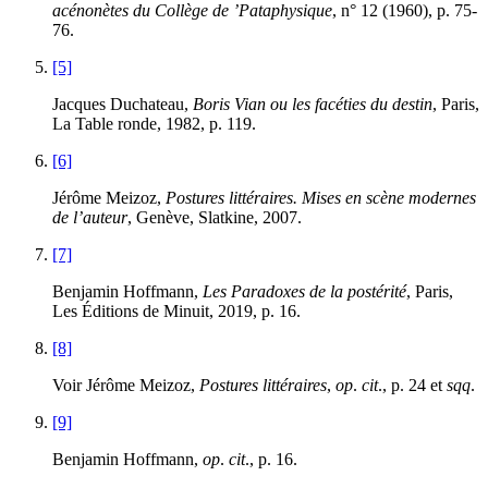
acénonètes du Collège de ’Pataphysique
, n° 12 (1960), p. 75-
76.
[5]
Jacques Duchateau,
Boris Vian ou les facéties du destin
, Paris,
La Table ronde, 1982, p. 119.
[6]
Jérôme Meizoz,
Postures littéraires. Mises en scène modernes
de l’auteur
, Genève, Slatkine, 2007.
[7]
Benjamin Hoffmann,
Les Paradoxes de la postérité
, Paris,
Les Éditions de Minuit, 2019, p. 16.
[8]
Voir Jérôme Meizoz,
Postures littéraires
,
op
.
cit
., p. 24 et
sqq
.
[9]
Benjamin Hoffmann,
op
.
cit
., p. 16.