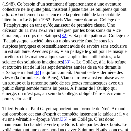
(1948). Ce besoin d’un sentiment d’appartenance à une aventure
collective ne le quitte plus, insistent à juste titre les oulipiens qui ont
a fortiori
nettement conscience de la potentialité de la sociabilité
littéraire. « Le 8 juin 1952, Boris Vian entre donc au Collège de
’Pataphysique en tant qu’équarisseur de première classe. Une
décision du 11 mai 1953 va l’intégrer, par les bons soins du Vice-
Curateur, au corps des Satrapes
[32]
». Sa participation au Collège de
’Pataphysique, société plus ou moins secrète fondée sous les
auspices jarryques et ostensiblement avide de savoirs sans exclusive
lui est salutaire. Avec ses pairs, Vian partage le goût pour le masque
facétieux et les mathématiques sans applications utilitaristes, « la
science des solutions imaginaires
[33]
». Le Collège, à la fois refuge
et exutoire fait de lui les sept dernières années de sa vie durant le
« Satrape mutant
[34]
» qu’on connaît. Durant cette « dernière des
vies » (la formule est de Bens), Vian se trouve ainsi en phase avec
un groupe et la rencontre ratée de ses textes romanesques avec un
public élargi semble moins lui peser. À l’instar de l’Oulipo qui
émerge, on n’est pas, au sein du Collège, obligé d’être « écrivain »
pour y être actif.
Thieri Foulc et Paul Gayot rapportent une formule de Noël Arnaud
qui corrobore cet état d’esprit et complète justement le tableau : il y a
eu une véritable « époque Vian
[35]
» au Collège. C’est donc
maintenant la chandelle verte que Boris brûle par les deux bouts. Le
voilà entamant une correspondance avec Saintmont/Latis, concevant