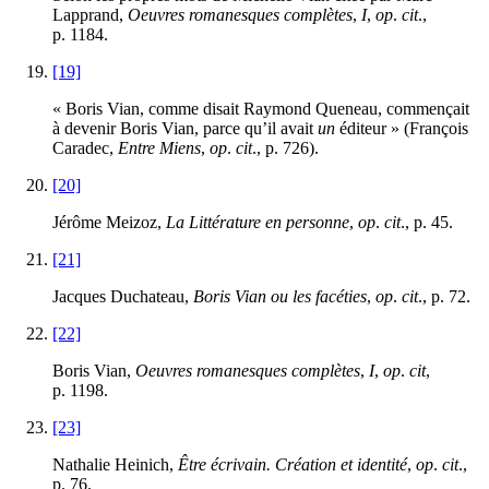
Lapprand,
Oeuvres romanesques complètes
,
I
,
op
.
cit
.,
p. 1184.
[19]
« Boris Vian, comme disait Raymond Queneau, commençait
à devenir Boris Vian, parce qu’il avait
un
éditeur » (François
Caradec,
Entre Miens
,
op
.
cit
., p. 726).
[20]
Jérôme Meizoz,
La Littérature en personne
,
op
.
cit
., p. 45.
[21]
Jacques Duchateau,
Boris Vian ou les facéties
,
op
.
cit
., p. 72.
[22]
Boris Vian,
Oeuvres romanesques complètes
,
I
,
op
.
cit
,
p. 1198.
[23]
Nathalie Heinich,
Être écrivain. Création et identité
,
op
.
cit
.,
p. 76.