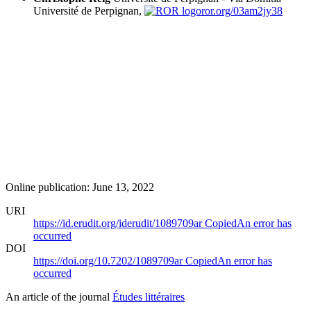
Université de Perpignan,
ror.org/03am2jy38
Online publication: June 13, 2022
URI
https://id.erudit.org/iderudit/1089709ar
Copied
An error has
occurred
DOI
https://doi.org/10.7202/1089709ar
Copied
An error has
occurred
An article of the journal
Études littéraires