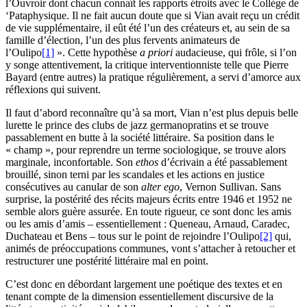
l’Ouvroir dont chacun connaît les rapports étroits avec le Collège de
‘Pataphysique. Il ne fait aucun doute que si Vian avait reçu un crédit
de vie supplémentaire, il eût été l’un des créateurs et, au sein de sa
famille d’élection, l’un des plus fervents animateurs de
l’Oulipo
[1]
». Cette hypothèse
a priori
audacieuse, qui frôle, si l’on
y songe attentivement, la critique interventionniste telle que Pierre
Bayard (entre autres) la pratique régulièrement, a servi d’amorce aux
réflexions qui suivent.
Il faut d’abord reconnaître qu’à sa mort, Vian n’est plus depuis belle
lurette le prince des clubs de jazz germanopratins et se trouve
passablement en butte à la société littéraire. Sa position dans le
« champ », pour reprendre un terme sociologique, se trouve alors
marginale, inconfortable. Son
ethos
d’écrivain a été passablement
brouillé, sinon terni par les scandales et les actions en justice
consécutives au canular de son
alter ego
, Vernon Sullivan. Sans
surprise, la postérité des récits majeurs écrits entre 1946 et 1952 ne
semble alors guère assurée. En toute rigueur, ce sont donc les amis
ou les amis d’amis – essentiellement : Queneau, Arnaud, Caradec,
Duchateau et Bens – tous sur le point de rejoindre l’Oulipo
[2]
qui,
animés de préoccupations communes, vont s’attacher à retoucher et
restructurer une postérité littéraire mal en point.
C’est donc en débordant largement une poétique des textes et en
tenant compte de la dimension essentiellement discursive de la