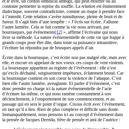
et le livre, un cordon ombilical ambigu, qui peut étouffer ou au
contraire permettre la reprise du souffle. La
relation
est éminemment
dialectique, souvent contradictoire, comme un risque à prendre face
à l’interdit. Cette relation s’avère tumultueuse, pleine de bruit et de
fureur. Il s’agit bien d’une tempête : « J’écris sur écrire. J’allume
l’autre lumière. Cela se fait comme la vie nous arrivant, par
bourrasques, par événements
[12]
», affirme l’écrivaine qui nous
livre sa méthode. La nature évènementielle de cette vie qui frappe à
grands coups pour être dite, dans toute sa puissance intransitive,
l’écriture lui répondra par de brusques appels d’air.
Écrire dans la bourrasque, c’est écrire non pas malgré elle, mais avec
elle, et encore en appelant de nos voeux ces coups de vent violents.
La bourrasque appartient au registre de l’évèvement : elle n’est
qu’excès déchainé, surgissement impétueux, éclatement brutal. Car
la bourrasque contient en son coeur la violence de l’attaque. C’est
bien elle l’autre lumière, aveuglante. Et parler d’évènement, c’est
donc prendre en charge ici la nature évènementielle de l’acte
d’écriture lui-même, ce qui nous ramène constamment à son
déclenchement, à l’emportement de son commencement, et au
passage qui en sera le point d’orgue. Cixous écrit avec l’évènement,
en tant qu’il a lieu. Rien de plus complexe et difficile sans doute.
Immanquablement, nous pensons ici au concept d’évènement dans
la pensée de Jacques Derrida, frère de pensée et ami de l’autrice :