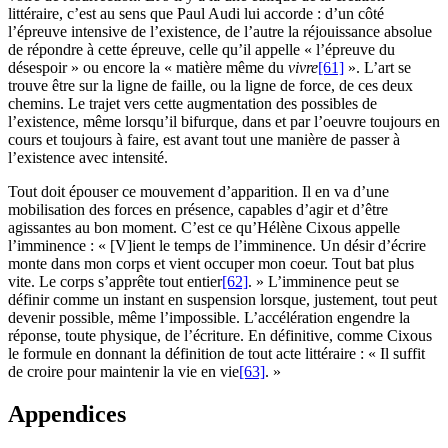
littéraire, c’est au sens que Paul Audi lui accorde : d’un côté
l’épreuve intensive de l’existence, de l’autre la réjouissance absolue
de répondre à cette épreuve, celle qu’il appelle « l’épreuve du
désespoir » ou encore la « matière même du
vivre
[61]
». L’art se
trouve être sur la ligne de faille, ou la ligne de force, de ces deux
chemins. Le trajet vers cette augmentation des possibles de
l’existence, même lorsqu’il bifurque, dans et par l’oeuvre toujours en
cours et toujours à faire, est avant tout une manière de passer à
l’existence avec intensité.
Tout doit épouser ce mouvement d’apparition. Il en va d’une
mobilisation des forces en présence, capables d’agir et d’être
agissantes au bon moment. C’est ce qu’Hélène Cixous appelle
l’imminence : « [V]ient le temps de l’imminence. Un désir d’écrire
monte dans mon corps et vient occuper mon coeur. Tout bat plus
vite. Le corps s’apprête tout entier
[62]
. » L’imminence peut se
définir comme un instant en suspension lorsque, justement, tout peut
devenir possible, même l’impossible. L’accélération engendre la
réponse, toute physique, de l’écriture. En définitive, comme Cixous
le formule en donnant la définition de tout acte littéraire : « Il suffit
de croire pour maintenir la vie en vie
[63]
. »
Appendices