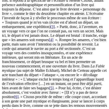
fois. Il répond à la spécificité de l’écriture d’Hélène Cixous, alliant
présence autobiographique et personnification d’un livre qui
toujours la dépasse. C’est ainsi que le livre devient « personnage du
livre », comme le titre du deuxième chapitre en atteste. L’écrivaine
l’investit de façon à y révéler le processus même de son écriture :
« Toujours quand je m’en vais (écrire est d’abord un départ, un
embarquement, une expédition)
[3]
. » Partir, donc, à l’aventure, en
un voyage vers ce que l’on ne connait pas, ou vers un secret. Mais
ici, le départ n’est jamais doux. Le départ est brutal : il tranche, exige
que « les amarres soit rompues
[4]
». Rompre les amarres, c’est bien
partir, mais sans avoir l’intention ou la possibilité de revenir. La
corde qui amarrait le navire au port a été sectionnée. C’est un
voyage vers des contrées insoupçonnées, et une expérience
intérieure, qui seront mis en littérature. En un acte de
franchissement, ce départ brusque va bel et bien permettre un
nouveau commencement, et une ouverture du livre. Dans
La Fable
mystique
(au sujet de Maître Eckhart), Michel de Certeau appelle cet
acte tranchant du départ « l’attaque », ou encore le « décollage
intérieur » : « L’attaque exclut le temps long et l’appareillage lourd
de l’exécution effective […] en un instant, on peut être
déjà parti
,
bien avant de faire ses bagages
[5]
. » Pour lui, écrire, c’est désirer
absolument, c’est vouloir avec fureur : « [I]l n’y a pas de tierce
position
[6]
. » Cixous procède de même : elle coupe court, accordant
à son geste une part mystique et élargissante, pour se lancer à corps
perdu dans le livre, comme on se jette dans les remous mouvementés