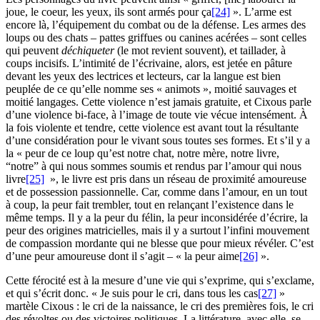
joue, le coeur, les yeux, ils sont armés pour ça
[24]
». L’arme est
encore là, l’équipement du combat ou de la défense. Les armes des
loups ou des chats – pattes griffues ou canines acérées – sont celles
qui peuvent
déchiqueter
(le mot revient souvent), et taillader, à
coups incisifs. L’intimité de l’écrivaine, alors, est jetée en pâture
devant les yeux des lectrices et lecteurs, car la langue est bien
peuplée de ce qu’elle nomme ses « animots », moitié sauvages et
moitié langages. Cette violence n’est jamais gratuite, et Cixous parle
d’une violence bi-face, à l’image de toute vie vécue intensément. À
la fois violente et tendre, cette violence est avant tout la résultante
d’une considération pour le vivant sous toutes ses formes. Et s’il y a
la « peur de ce loup qu’est notre chat, notre mère, notre livre,
“notre” à qui nous sommes soumis et rendus par l’amour qui nous
livre
[25]
», le livre est pris dans un réseau de proximité amoureuse
et de possession passionnelle. Car, comme dans l’amour, en un tout
à coup, la peur fait trembler, tout en relançant l’existence dans le
même temps. Il y a la peur du félin, la peur inconsidérée d’écrire, la
peur des origines matricielles, mais il y a surtout l’infini mouvement
de compassion mordante qui ne blesse que pour mieux révéler. C’est
d’une peur amoureuse dont il s’agit – « la peur aime
[26]
».
Cette férocité est à la mesure d’une vie qui s’exprime, qui s’exclame,
et qui s’écrit donc. « Je suis pour le cri, dans tous les cas
[27]
»
martèle Cixous : le cri de la naissance, le cri des premières fois, le cri
des révoltes ou des victoires politiques. La littérature, avec elle, se