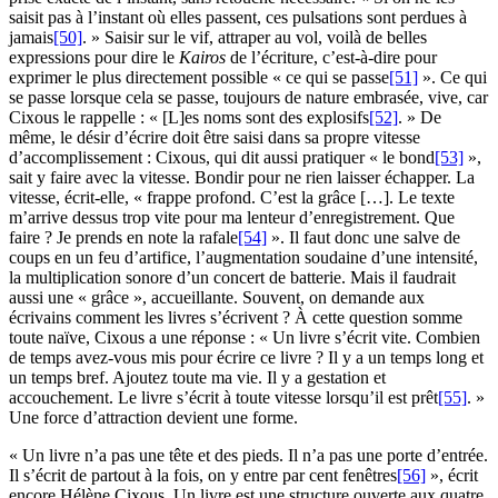
saisit pas à l’instant où elles passent, ces pulsations sont perdues à
jamais
[50]
. » Saisir sur le vif, attraper au vol, voilà de belles
expressions pour dire le
Kairos
de l’écriture, c’est-à-dire pour
exprimer le plus directement possible « ce qui se passe
[51]
». Ce qui
se passe lorsque cela se passe, toujours de nature embrasée, vive, car
Cixous le rappelle : « [L]es noms sont des explosifs
[52]
. » De
même, le désir d’écrire doit être saisi dans sa propre vitesse
d’accomplissement : Cixous, qui dit aussi pratiquer « le bond
[53]
»,
sait y faire avec la vitesse. Bondir pour ne rien laisser échapper. La
vitesse, écrit-elle, « frappe profond. C’est la grâce […]. Le texte
m’arrive dessus trop vite pour ma lenteur d’enregistrement. Que
faire ? Je prends en note la rafale
[54]
». Il faut donc une salve de
coups en un feu d’artifice, l’augmentation soudaine d’une intensité,
la multiplication sonore d’un concert de batterie. Mais il faudrait
aussi une « grâce », accueillante. Souvent, on demande aux
écrivains comment les livres s’écrivent ? À cette question somme
toute naïve, Cixous a une réponse : « Un livre s’écrit vite. Combien
de temps avez-vous mis pour écrire ce livre ? Il y a un temps long et
un temps bref. Ajoutez toute ma vie. Il y a gestation et
accouchement. Le livre s’écrit à toute vitesse lorsqu’il est prêt
[55]
. »
Une force d’attraction devient une forme.
« Un livre n’a pas une tête et des pieds. Il n’a pas une porte d’entrée.
Il s’écrit de partout à la fois, on y entre par cent fenêtres
[56]
», écrit
encore Hélène Cixous. Un livre est une structure ouverte aux quatre