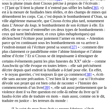
sous la plume (mais dont Cixous précise à propos de l’écrivain :
« [T]ant qu’il tient la plume il n’entend pas siffler les balles
[36]
. »)
est à la mesure de fusillades bien réelles, et des champs de mines qui
démembrent les corps. Car, c’est depuis le bombardement d’Oran, sa
ville algérienne massacrée, que Cixous écrira plus tard, notamment
dans
L’Amour du loup
, le bombardement de son écriture à elle. En
effet, elle ne cesse d’entremêler ces deux types de bombardements :
ceux qui tuent littéralement, et ceux (plus métaphoriques) qui
déclenchent l’écriture pour justement l’armer en retour. « Attention
parce qu’en continuant sous les bombardements on va arriver à
l’endroit-instant où l’écriture prend sa source
[37]
» : comment dire
plus clairement ce parallélisme entre l’abime historique et l’abime
même d’écrire ? Et si Cixous se dit impuissante à témoigner de
e
certains évènements parmi les plus funestes du
XX
siècle – comme
Auschwitz qu’elle évoque en toutes lettres – elle sait précisément
décrire depuis quel endroit la fusillade a éclaté pour elle. En effet,
« le noyau guerrier, c’est toujours là que ça commence
[38]
», écrit-
elle sans aucune précaution. C’est bien là le sujet : car si l’écrivaine
dévoile son projet qui est bien celui de raconter « l’histoire des
commencements d’un livre
[39]
», elle sait aussi pertinemment que la
violence dont il va être question est celle-là même du livre qu’il
faudra écrire afin de traduire en mots – mais aussi, comme on le dit,
traduire en justice – les terreurs du monde :
[L]e sujet de mon livre était sa propre fabrique, c’était