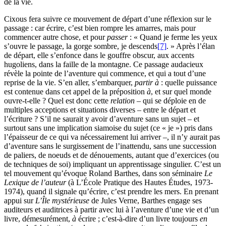
de la vie.
Cixous fera suivre ce mouvement de départ d’une réflexion sur le
passage : car écrire, c’est bien rompre les amarres, mais pour
commencer autre chose, et pour
passer
: « Quand je ferme les yeux
s’ouvre le passage, la gorge sombre, je descends
[7]
. » Après l’élan
de départ, elle s’enfonce dans le gouffre obscur, aux accents
hugoliens, dans la faille de la montagne. Ce passage audacieux
révèle la pointe de l’aventure qui commence, et qui a tout d’une
reprise de la vie. S’en aller, s’embarquer,
partir à
: quelle puissance
est contenue dans cet appel de la préposition
à
, et sur quel monde
ouvre-t-elle ? Quel est donc cette
relation
– qui se déploie en de
multiples acceptions et situations diverses – entre le départ et
l’écriture ? S’il ne saurait y avoir d’aventure sans un sujet – et
surtout sans une implication siamoise du sujet (ce « je ») pris dans
l’épaisseur de ce qui va nécessairement lui arriver –, il n’y aurait pas
d’aventure sans le surgissement de l’inattendu, sans une succession
de paliers, de noeuds et de dénouements, autant que d’exercices (ou
de techniques de soi) impliquant un apprentissage singulier. C’est un
tel mouvement qu’évoque Roland Barthes, dans son séminaire
Le
Lexique de l’auteur
(à L’École Pratique des Hautes Études, 1973-
1974), quand il signale qu’écrire, c’est prendre les mers. En prenant
appui sur
L’Île mystérieuse
de Jules Verne, Barthes engage ses
auditeurs et auditrices à partir avec lui à l’aventure d’une vie et d’un
livre, démesurément,
à
écrire ; c’est-à-dire d’un livre toujours
en