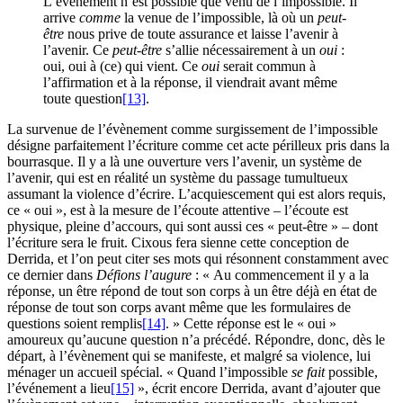
L’événement n’est possible que venu de l’impossible. Il
arrive
comme
la venue de l’impossible, là où un
peut-
être
nous prive de toute assurance et laisse l’avenir à
l’avenir. Ce
peut-être
s’allie nécessairement à un
oui
:
oui, oui à (ce) qui vient. Ce
oui
serait commun à
l’affirmation et à la réponse, il viendrait avant même
toute question
[13]
.
La survenue de l’évènement comme surgissement de l’impossible
désigne parfaitement l’écriture comme cet acte périlleux pris dans la
bourrasque. Il y a là une ouverture vers l’avenir, un système de
l’avenir, qui est en réalité un système du passage tumultueux
assumant la violence d’écrire. L’acquiescement qui est alors requis,
ce « oui », est à la mesure de l’écoute attentive – l’écoute est
physique, pleine d’accours, qui sont aussi ces « peut-être » – dont
l’écriture sera le fruit. Cixous fera sienne cette conception de
Derrida, et l’on peut citer ses mots qui résonnent constamment avec
ce dernier dans
Défions l’augure
: « Au commencement il y a la
réponse, un être répond de tout son corps à un être déjà en état de
réponse de tout son corps avant même que les formulaires de
questions soient remplis
[14]
. » Cette réponse est le « oui »
amoureux qu’aucune question n’a précédé. Répondre, donc, dès le
départ, à l’évènement qui se manifeste, et malgré sa violence, lui
ménager un accueil spécial. « Quand l’impossible
se fait
possible,
l’événement a lieu
[15]
», écrit encore Derrida, avant d’ajouter que