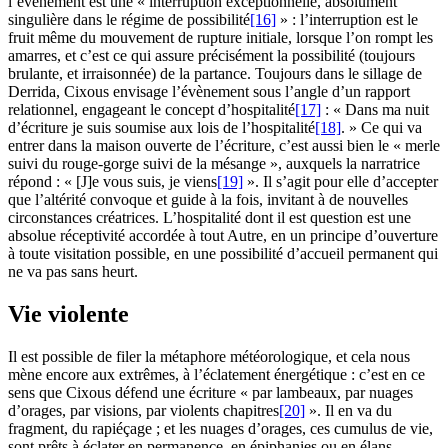
l’évènement est une « interruption exceptionnelle, absolument
singulière dans le régime de possibilité
[16]
» : l’interruption est le
fruit même du mouvement de rupture initiale, lorsque l’on rompt les
amarres, et c’est ce qui assure précisément la possibilité (toujours
brulante, et irraisonnée) de la partance. Toujours dans le sillage de
Derrida, Cixous envisage l’évènement sous l’angle d’un rapport
relationnel, engageant le concept d’hospitalité
[17]
: « Dans ma nuit
d’écriture je suis soumise aux lois de l’hospitalité
[18]
. » Ce qui va
entrer dans la maison ouverte de l’écriture, c’est aussi bien le « merle
suivi du rouge-gorge suivi de la mésange », auxquels la narratrice
répond : « [J]e vous suis, je viens
[19]
». Il s’agit pour elle d’accepter
que l’altérité convoque et guide à la fois, invitant à de nouvelles
circonstances créatrices. L’hospitalité dont il est question est une
absolue réceptivité accordée à tout Autre, en un principe d’ouverture
à toute visitation possible, en une possibilité d’accueil permanent qui
ne va pas sans heurt.
Vie violente
Il est possible de filer la métaphore météorologique, et cela nous
mène encore aux extrêmes, à l’éclatement énergétique : c’est en ce
sens que Cixous défend une écriture « par lambeaux, par nuages
d’orages, par visions, par violents chapitres
[20]
». Il en va du
fragment, du rapiéçage ; et les nuages d’orages, ces cumulus de vie,
sont prêts à éclater en permanence, en épiphanies ou en élans