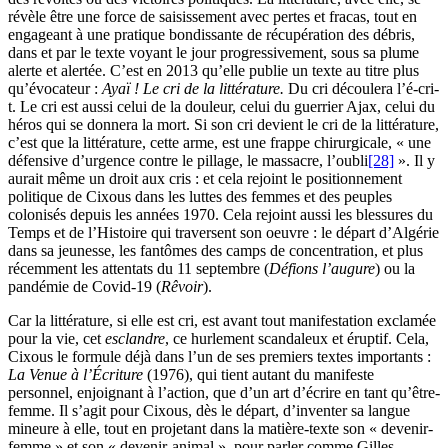
révèle être une force de saisissement avec pertes et fracas, tout en
engageant à une pratique bondissante de récupération des débris,
dans et par le texte voyant le jour progressivement, sous sa plume
alerte et alertée. C’est en 2013 qu’elle publie un texte au titre plus
qu’évocateur :
Ayaï ! Le cri de la littérature.
Du cri découlera l’é-cri-
t. Le cri est aussi celui de la douleur, celui du guerrier Ajax, celui du
héros qui se donnera la mort. Si son cri devient le cri de la littérature,
c’est que la littérature, cette arme, est une frappe chirurgicale, « une
défensive d’urgence contre le pillage, le massacre, l’oubli
[28]
». Il y
aurait même un droit aux cris : et cela rejoint le positionnement
politique de Cixous dans les luttes des femmes et des peuples
colonisés depuis les années 1970. Cela rejoint aussi les blessures du
Temps et de l’Histoire qui traversent son oeuvre : le départ d’Algérie
dans sa jeunesse, les fantômes des camps de concentration, et plus
récemment les attentats du 11 septembre (
Défions l’augure
) ou la
pandémie de Covid-19 (
Rêvoir
).
Car la littérature, si elle est cri, est avant tout manifestation exclamée
pour la vie, cet
esclandre
, ce hurlement scandaleux et éruptif. Cela,
Cixous le formule déjà dans l’un de ses premiers textes importants :
La Venue à l’Écriture
(1976), qui tient autant du manifeste
personnel, enjoignant à l’action, que d’un art d’écrire en tant qu’être-
femme. Il s’agit pour Cixous, dès le départ, d’inventer sa langue
mineure à elle, tout en projetant dans la matière-texte son « devenir-
femme » et son « devenir-animal », pour parler comme Gilles