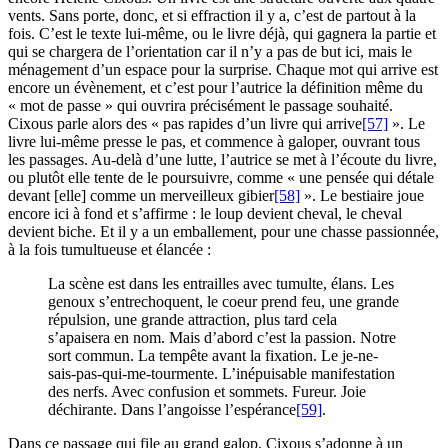
vents. Sans porte, donc, et si effraction il y a, c’est de partout à la
fois. C’est le texte lui-même, ou le livre déjà, qui gagnera la partie et
qui se chargera de l’orientation car il n’y a pas de but ici, mais le
ménagement d’un espace pour la surprise. Chaque mot qui arrive est
encore un évènement, et c’est pour l’autrice la définition même du
« mot de passe » qui ouvrira précisément le passage souhaité.
Cixous parle alors des « pas rapides d’un livre qui arrive
[57]
». Le
livre lui-même presse le pas, et commence à galoper, ouvrant tous
les passages. Au-delà d’une lutte, l’autrice se met à l’écoute du livre,
ou plutôt elle tente de le poursuivre, comme « une pensée qui détale
devant [elle] comme un merveilleux gibier
[58]
». Le bestiaire joue
encore ici à fond et s’affirme : le loup devient cheval, le cheval
devient biche. Et il y a un emballement, pour une chasse passionnée,
à la fois tumultueuse et élancée :
La scène est dans les entrailles avec tumulte, élans. Les
genoux s’entrechoquent, le coeur prend feu, une grande
répulsion, une grande attraction, plus tard cela
s’apaisera en nom. Mais d’abord c’est la passion. Notre
sort commun. La tempête avant la fixation. Le je-ne-
sais-pas-qui-me-tourmente. L’inépuisable manifestation
des nerfs. Avec confusion et sommets. Fureur. Joie
déchirante. Dans l’angoisse l’espérance
[59]
.
Dans ce passage qui file au grand galop, Cixous s’adonne à un