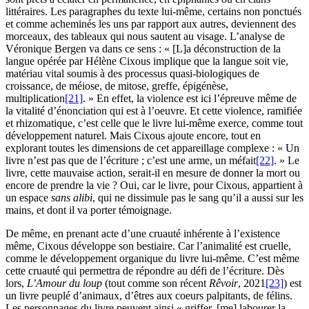
littéraires. Les paragraphes du texte lui-même, certains non ponctués
et comme acheminés les uns par rapport aux autres, deviennent des
morceaux, des tableaux qui nous sautent au visage. L’analyse de
Véronique Bergen va dans ce sens : « [L]a déconstruction de la
langue opérée par Hélène Cixous implique que la langue soit vie,
matériau vital soumis à des processus quasi-biologiques de
croissance, de méiose, de mitose, greffe, épigénèse,
multiplication
[21]
. » En effet, la violence est ici l’épreuve même de
la vitalité d’énonciation qui est à l’oeuvre. Et cette violence, ramifiée
et rhizomatique, c’est celle que le livre lui-même exerce, comme tout
développement naturel. Mais Cixous ajoute encore, tout en
explorant toutes les dimensions de cet appareillage complexe : « Un
livre n’est pas que de l’écriture ; c’est une arme, un méfait
[22]
. » Le
livre, cette mauvaise action, serait-il en mesure de donner la mort ou
encore de prendre la vie ? Oui, car le livre, pour Cixous, appartient à
un espace
sans alibi
, qui ne dissimule pas le sang qu’il a aussi sur les
mains, et dont il va porter témoignage.
De même, en prenant acte d’une cruauté inhérente à l’existence
même, Cixous développe son bestiaire. Car l’animalité est cruelle,
comme le développement organique du livre lui-même. C’est même
cette cruauté qui permettra de répondre au défi de l’écriture. Dès
lors,
L’Amour du loup
(tout comme son récent
Rêvoir
, 2021
[23]
) est
un livre peuplé d’animaux, d’êtres aux coeurs palpitants, de félins.
Les personnages du livre peuvent ainsi « griffer, [me] labourer la