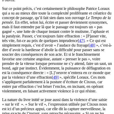
Sur ce point précis, c’est certainement le philosophe Patrice Loraux
qui a su au mieux dire toute la complexité proliférante et créatrice du
concept de passage, qu’il fait sien dans son ouvrage
Le Tempo de la
pensée
. En effet, selon lui, écrire et passer deviennent synonymes,
mais il faut entendre par là que le passage est toujours un « pas
gagné », une lutte de chaque instant contre le mutisme, l’aphasie et
la paralysie. Passer, c’est toujours faire effraction : « [P]asser vite,
très vite, fut-ce au prix de quelques imprudence
[47]
. » Ce qui est
simplement requis, c’est d’avoir « l’audace du frayage
[48]
», c’est-à-
dire d’avoir la hardiesse d’abolir la difficulté pour passer sans se
soucier des conséquences de son acte. Et si le franchissement
favorise une certaine angoisse, autant « presser le pas », voire
prendre de la vitesse lorsque personne ne s’y attend, faire un saut, un
bond, agir par instinct. Évidemment, la puissance de déflagration en
est la conséquence directe : « [L]’oeuvre n’entrera en ce monde que
par la violence d’une effraction
[49]
», spécifie Loraux. Ces mots
s’appliquent parfaitement à la posture d’écriture de Cixous, car
entrer par effraction c’est briser l’enclos, en incisant, en opérant
violemment, en faisant activement violence à ce qui résiste.
La nature du livre initié se joue aussi dans la violence d’une saisie
« sur le vif ». « Sur le vif », l’expression utilisée par Cixous nous
est ici d’un précieux appui, car elle dit la capture merveilleuse, la
prise exacte de l’instant, sans retouche nécessaire. « Si on ne les