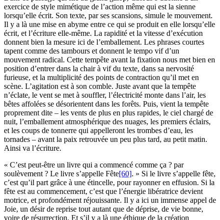
exercice de style mimétique de l’action même qui est la sienne
lorsqu’elle écrit. Son texte, par ses scansions, simule le mouvement.
Il y a là une mise en abyme entre ce qui se produit en elle lorsqu’elle
écrit, et l’écriture elle-même. La rapidité et la vitesse d’exécution
donnent bien la mesure ici de l’emballement. Les phrases courtes
tapent comme des tambours et donnent le tempo vif d’un
mouvement radical. Cette tempête avant la fixation nous met bien en
position d’entrer dans la chair à vif du texte, dans sa nervosité
furieuse, et la multiplicité des points de contraction qu’il met en
scène. L’agitation est à son comble. Juste avant que la tempête
n’éclate, le vent se met à souffler, l’électricité monte dans l’air, les
bêtes affolées se désorientent dans les forêts. Puis, vient la tempête
proprement dite – les vents de plus en plus rapides, le ciel chargé de
nuit, l’emballement atmosphérique des nuages, les premiers éclairs,
et les coups de tonnerre qui appelleront les trombes d’eau, les
tornades – avant la paix retrouvée un peu plus tard, au petit matin.
Ainsi va l’écriture.
« C’est peut-être un livre qui a commencé comme ça ? par
soulèvement ? Le livre s’appelle Fête
[60]
. » Si le livre s’appelle fête,
c’est qu’il part grâce à une étincelle, pour rayonner en effusion. Si la
fête est au commencement, c’est que l’énergie libératrice devient
motrice, et profondément réjouissante. Il y a ici un immense appel de
Joie, un désir de reprise tout autant que de déprise, de vie bonne,
voire de résurrection. Et s’il y a là une éthique de la création