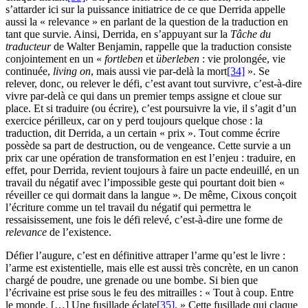
s’attarder ici sur la puissance initiatrice de ce que Derrida appelle
aussi la « relevance » en parlant de la question de la traduction en
tant que survie. Ainsi, Derrida, en s’appuyant sur la
Tâche du
traducteur
de Walter Benjamin, rappelle que la traduction consiste
conjointement en un «
fortleben
et
überleben
: vie prolongée, vie
continuée,
living on
, mais aussi vie par-delà la mort
[34]
». Se
relever, donc, ou relever le défi, c’est avant tout survivre, c’est-à-dire
vivre par-delà ce qui dans un premier temps assigne et cloue sur
place. Et si traduire (ou écrire), c’est poursuivre la vie, il s’agit d’un
exercice périlleux, car on y perd toujours quelque chose : la
traduction, dit Derrida, a un certain « prix ». Tout comme écrire
possède sa part de destruction, ou de vengeance. Cette survie a un
prix car une opération de transformation en est l’enjeu : traduire, en
effet, pour Derrida, revient toujours à faire un pacte endeuillé, en un
travail du négatif avec l’impossible geste qui pourtant doit bien «
réveiller ce qui dormait dans la langue ». De même, Cixous conçoit
l’écriture comme un tel travail du négatif qui permettra le
ressaisissement, une fois le défi relevé, c’est-à-dire une forme de
relevance
de l’existence.
Défier l’augure, c’est en définitive attraper l’arme qu’est le livre :
l’arme est existentielle, mais elle est aussi très concrète, en un canon
chargé de poudre, une grenade ou une bombe. Si bien que
l’écrivaine est prise sous le feu des mitrailles : « Tout à coup. Entre
le monde. […] Une fusillade éclate
[35]
. » Cette fusillade qui claque