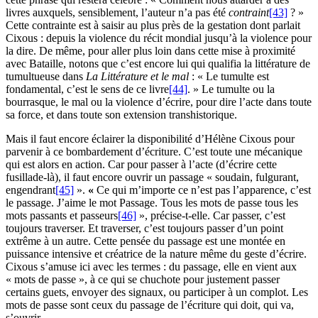
livres auxquels, sensiblement, l’auteur n’a pas été
contraint
[43]
? »
Cette contrainte est à saisir au plus près de la gestation dont parlait
Cixous : depuis la violence du récit mondial jusqu’à la violence pour
la dire. De même, pour aller plus loin dans cette mise à proximité
avec Bataille, notons que c’est encore lui qui qualifia la littérature de
tumultueuse dans
La Littérature et le mal
: « Le tumulte est
fondamental, c’est le sens de ce livre
[44]
. » Le tumulte ou la
bourrasque, le mal ou la violence d’écrire, pour dire l’acte dans toute
sa force, et dans toute son extension transhistorique.
Mais il faut encore éclairer la disponibilité d’Hélène Cixous pour
parvenir à ce bombardement d’écriture. C’est toute une mécanique
qui est alors en action. Car pour passer à l’acte (d’écrire cette
fusillade-là), il faut encore ouvrir un passage « soudain, fulgurant,
engendrant
[45]
».
«
Ce qui m’importe ce n’est pas l’apparence, c’est
le passage. J’aime le mot Passage. Tous les mots de passe tous les
mots passants et passeurs
[46]
», précise-t-elle. Car passer, c’est
toujours traverser. Et traverser, c’est toujours passer d’un point
extrême à un autre. Cette pensée du passage est une montée en
puissance intensive et créatrice de la nature même du geste d’écrire.
Cixous s’amuse ici avec les termes : du passage, elle en vient aux
« mots de passe », à ce qui se chuchote pour justement passer
certains guets, envoyer des signaux, ou participer à un complot. Les
mots de passe sont ceux du passage de l’écriture qui doit, qui va,
s’ouvrir.