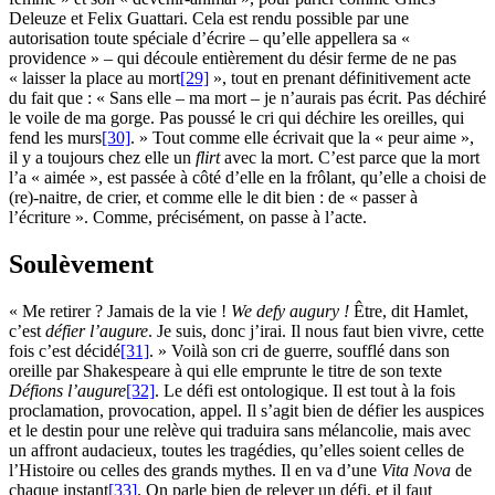
Deleuze et Felix Guattari. Cela est rendu possible par une
autorisation toute spéciale d’écrire – qu’elle appellera sa «
providence » – qui découle entièrement du désir ferme de ne pas
« laisser la place au mort
[29]
», tout en prenant définitivement acte
du fait que : « Sans elle – ma mort – je n’aurais pas écrit. Pas déchiré
le voile de ma gorge. Pas poussé le cri qui déchire les oreilles, qui
fend les murs
[30]
. » Tout comme elle écrivait que la « peur aime »,
il y a toujours chez elle un
flirt
avec la mort. C’est parce que la mort
l’a « aimée », est passée à côté d’elle en la frôlant, qu’elle a choisi de
(re)-naitre, de crier, et comme elle le dit bien : de « passer à
l’écriture ». Comme, précisément, on passe à l’acte.
Soulèvement
« Me retirer ? Jamais de la vie !
We defy augury !
Être, dit Hamlet,
c’est
défier l’augure
. Je suis, donc j’irai. Il nous faut bien vivre, cette
fois c’est décidé
[31]
. » Voilà son cri de guerre, soufflé dans son
oreille par Shakespeare à qui elle emprunte le titre de son texte
Défions l’augure
[32]
. Le défi est ontologique. Il est tout à la fois
proclamation, provocation, appel. Il s’agit bien de défier les auspices
et le destin pour une relève qui traduira sans mélancolie, mais avec
un affront audacieux, toutes les tragédies, qu’elles soient celles de
l’Histoire ou celles des grands mythes. Il en va d’une
Vita Nova
de
chaque instant
[33]
. On parle bien de relever un défi, et il faut