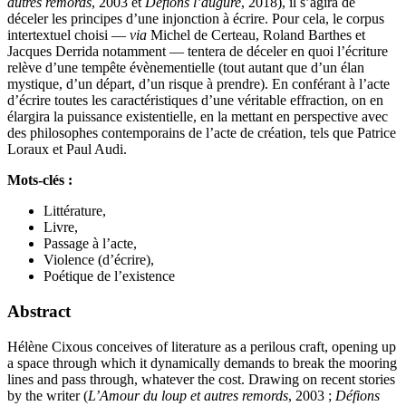
autres remords
, 2003 et
Défions l’augure
, 2018), il s’agira de
déceler les principes d’une injonction à écrire. Pour cela, le corpus
intertextuel choisi —
via
Michel de Certeau, Roland Barthes et
Jacques Derrida notamment — tentera de déceler en quoi l’écriture
relève d’une tempête évènementielle (tout autant que d’un élan
mystique, d’un départ, d’un risque à prendre). En conférant à l’acte
d’écrire toutes les caractéristiques d’une véritable effraction, on en
élargira la puissance existentielle, en la mettant en perspective avec
des philosophes contemporains de l’acte de création, tels que Patrice
Loraux et Paul Audi.
Mots-clés :
Littérature,
Livre,
Passage à l’acte,
Violence (d’écrire),
Poétique de l’existence
Abstract
Hélène Cixous conceives of literature as a perilous craft, opening up
a space through which it dynamically demands to break the mooring
lines and pass through, whatever the cost. Drawing on recent stories
by the writer (
L’Amour du loup et autres remords
, 2003 ;
Défions