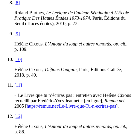
[8]
Roland Barthes,
Le Lexique de l’auteur. Séminaire à L’École
Pratique Des Hautes Études 1973-1974
, Paris, Éditions du
Seuil (Traces écrites), 2010, p. 72.
[9]
Hélène Cixous,
L’Amour du loup et autres remords
,
op. cit.
,
p. 109.
[10]
Hélène Cixous,
Défions l’augure
, Paris, Éditions Galilée,
2018, p. 40.
[11]
« Le Livre que tu n’écriras pas : entretien avec Hélène Cixous
recueilli par Frédéric-Yves Jeannet » [en ligne],
Remue.net
,
2005 [
https://remue.net/Le-Livre-que-Tu-n-ecriras-pas
].
[12]
Hélène Cixous,
L’Amour du loup et autres remords
,
op. cit.
,
p. 86.