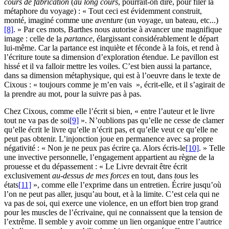
cours de fabrication
(
au long cours
, pourrait-on dire, pour filer la
métaphore du voyage) : « Tout ceci est évidemment construit,
monté, imaginé comme une
aventure
(un voyage, un bateau, etc...)
[8]
. » Par ces mots, Barthes nous autorise à avancer une magnifique
image : celle de la
partance
, élargissant considérablement le départ
lui-même. Car la partance est inquiète et féconde à la fois, et rend à
l’écriture toute sa dimension d’exploration étendue. Le pavillon est
hissé et il va falloir mettre les voiles. C’est bien aussi la partance,
dans sa dimension métaphysique, qui est à l’oeuvre dans le texte de
Cixous : « toujours comme je m’en vais », écrit-elle, et il s’agirait de
la prendre au mot, pour la suivre pas à pas.
Chez Cixous, comme elle l’écrit si bien, « entre l’auteur et le livre
tout ne va pas de soi
[9]
». N’oublions pas qu’elle ne cesse de clamer
qu’elle écrit le livre qu’elle n’écrit pas, et qu’elle veut ce qu’elle ne
peut pas obtenir. L’injonction joue en permanence avec sa propre
négativité : « Non je ne peux pas écrire ça. Alors écris-le
[10]
. » Telle
une invective personnelle, l’engagement appartient au règne de la
prouesse et du dépassement : « Le Livre devrait être écrit
exclusivement
au-dessus de mes forces
en tout, dans
tous
les
états
[11]
», comme elle l’exprime dans un entretien. Écrire jusqu’où
l’on ne peut pas aller, jusqu’au bout, et à la limite. C’est cela qui ne
va pas de soi, qui exerce une violence, en un effort bien trop grand
pour les muscles de l’écrivaine, qui ne connaissent que la tension de
l’extrême. Il semble y avoir comme un lien organique entre l’autrice