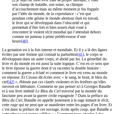
son champ de bataille, son usine, sa clinique
d’accouchement mais au même moment je fus frappée
par l’idée du monde, de la cependance : c’est que
pendant cette gésine le monde alentour était en travail,
le livre qui se développait dans l’obscurité et qui
permettait d’être fort et bien nourri était voué à
rencontrer le violent récit mondial qui l’attendait dehors
comme un jumeau à peine prédécesseur d’une
heure
[40]
.
La gestation est à la fois interne et mondiale. Et il y a là des lignes
écrites par une femme qui connait la parturition
[41]
, le corps se
développant dans un autre corps, et abrité par lui. La gémellité du
livre et du monde en est aussi la suite logique. C’est en ce sens que
le livre épouse la guerre dont il va raconter la double histoire :
comment la guerre a éclaté et comment le livre est venu au monde
en réponse. Et Cixous dit écrire avec « le sang, le bruit, le bleu du
ciel
[42]
», éblouie par ces clartés violentes et les fenêtres qu’elles
ouvrent en littérature. Comment ne pas penser ici à Georges Bataille
et à son livre intitulé
Le Bleu du Ciel
traversé par la montée du
fascisme peu avant la guerre civile espagnole ? Dans la préface au
Bleu du Ciel
, Bataille en appelle justement à la rage initiant le récit,
cette
rage
qui ne peut que se manifester entre les pages d’un livre. Et
c’est dans la préface de cet ouvrage, écrite après coup, que Bataille a
cette phrase qui restera célèbre : « Comment nous attarder à des