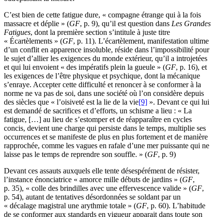
C’est bien de cette fatigue dure, « compagne étrange qui à la fois
massacre et déplie » (
GF
, p. 9), qu’il est question dans
Les Grandes
Fatigues
, dont la première section s’intitule à juste titre
« Écartèlements » (
GF
, p. 11). L’écartèlement, manifestation ultime
d’un conflit en apparence insoluble, réside dans l’impossibilité pour
le sujet d’allier les exigences du monde extérieur, qu’il a introjetées
et qui lui envoient « des impératifs plein la gueule » (
GF
, p. 16), et
les exigences de l’être physique et psychique, dont la mécanique
s’enraye. Accepter cette difficulté et renoncer à se conformer à la
norme ne va pas de soi, dans une société où l’on considère depuis
des siècles que « l’oisiveté est la lie de la vie
[9]
». Devant ce qui lui
est demandé de sacrifices et d’efforts, un schisme a lieu : « La
fatigue, […] au lieu de s’estomper et de réapparaître en cycles
concis, devient une charge qui persiste dans le temps, multiplie ses
occurrences et se manifeste de plus en plus fortement et de manière
rapprochée, comme les vagues en rafale d’une mer puissante qui ne
laisse pas le temps de reprendre son souffle. » (
GF
, p. 9)
Devant ces assauts auxquels elle tente désespérément de résister,
l’instance énonciatrice « amorce mille débuts de jardins » (
GF
,
p. 35), « colle des brindilles avec une effervescence valide » (
GF
,
p. 54), autant de tentatives désordonnées se soldant par un
« décalage magistral une arythmie totale » (
GF
, p. 60). L’habitude
de se conformer aux standards en vigueur apparait dans toute son