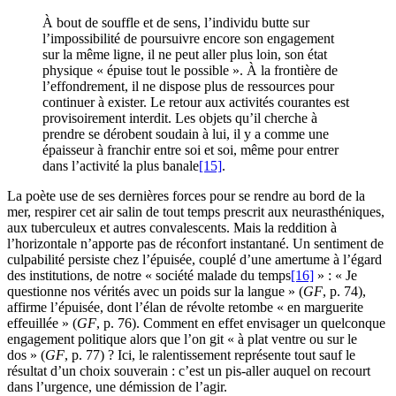
À bout de souffle et de sens, l’individu butte sur
l’impossibilité de poursuivre encore son engagement
sur la même ligne, il ne peut aller plus loin, son état
physique « épuise tout le possible ». À la frontière de
l’effondrement, il ne dispose plus de ressources pour
continuer à exister. Le retour aux activités courantes est
provisoirement interdit. Les objets qu’il cherche à
prendre se dérobent soudain à lui, il y a comme une
épaisseur à franchir entre soi et soi, même pour entrer
dans l’activité la plus banale
[15]
.
La poète use de ses dernières forces pour se rendre au bord de la
mer, respirer cet air salin de tout temps prescrit aux neurasthéniques,
aux tuberculeux et autres convalescents. Mais la reddition à
l’horizontale n’apporte pas de réconfort instantané. Un sentiment de
culpabilité persiste chez l’épuisée, couplé d’une amertume à l’égard
des institutions, de notre « société malade du temps
[16]
» : « Je
questionne nos vérités avec un poids sur la langue » (
GF
, p. 74),
affirme l’épuisée, dont l’élan de révolte retombe « en marguerite
effeuillée » (
GF
, p. 76). Comment en effet envisager un quelconque
engagement politique alors que l’on git « à plat ventre ou sur le
dos » (
GF
, p. 77) ? Ici, le ralentissement représente tout sauf le
résultat d’un choix souverain : c’est un pis-aller auquel on recourt
dans l’urgence, une démission de l’agir.