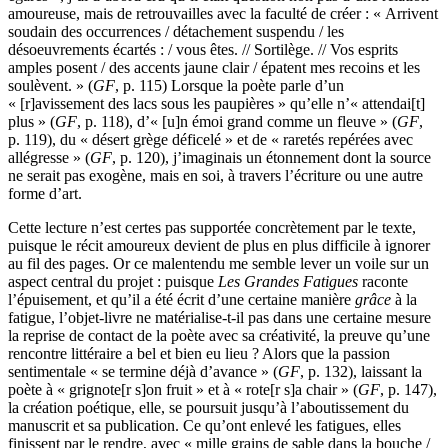
amoureuse, mais de retrouvailles avec la faculté de créer : « Arrivent
soudain des occurrences / détachement suspendu / les
désoeuvrements écartés : / vous êtes. // Sortilège. // Vos esprits
amples posent / des accents jaune clair / épatent mes recoins et les
soulèvent. » (
GF
, p. 115) Lorsque la poète parle d’un
« [r]avissement des lacs sous les paupières » qu’elle n’« attendai[t]
plus » (
GF
, p. 118), d’« [u]n émoi grand comme un fleuve » (
GF
,
p. 119), du « désert grège déficelé » et de « raretés repérées avec
allégresse » (
GF
, p. 120), j’imaginais un étonnement dont la source
ne serait pas exogène, mais en soi, à travers l’écriture ou une autre
forme d’art.
Cette lecture n’est certes pas supportée concrètement par le texte,
puisque le récit amoureux devient de plus en plus difficile à ignorer
au fil des pages. Or ce malentendu me semble lever un voile sur un
aspect central du projet : puisque
Les Grandes Fatigues
raconte
l’épuisement, et qu’il a été écrit d’une certaine manière
grâce
à la
fatigue, l’objet-livre ne matérialise-t-il pas dans une certaine mesure
la reprise de contact de la poète avec sa créativité, la preuve qu’une
rencontre littéraire a bel et bien eu lieu ? Alors que la passion
sentimentale « se termine déjà d’avance » (
GF
, p. 132), laissant la
poète à « grignote[r s]on fruit » et à « rote[r s]a chair » (
GF
, p. 147),
la création poétique, elle, se poursuit jusqu’à l’aboutissement du
manuscrit et sa publication. Ce qu’ont enlevé les fatigues, elles
finissent par le rendre, avec « mille grains de sable dans la bouche /