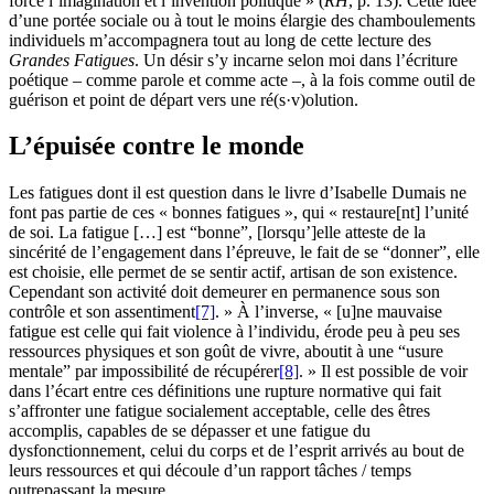
force l’imagination et l’invention politique » (
RH
, p. 13). Cette idée
d’une portée sociale ou à tout le moins élargie des chamboulements
individuels m’accompagnera tout au long de cette lecture des
Grandes Fatigues
. Un désir s’y incarne selon moi dans l’écriture
poétique – comme parole et comme acte –, à la fois comme outil de
guérison et point de départ vers une ré(s·v)olution.
L’épuisée contre le monde
Les fatigues dont il est question dans le livre d’Isabelle Dumais ne
font pas partie de ces « bonnes fatigues », qui « restaure[nt] l’unité
de soi. La fatigue […] est “bonne”, [lorsqu’]elle atteste de la
sincérité de l’engagement dans l’épreuve, le fait de se “donner”, elle
est choisie, elle permet de se sentir actif, artisan de son existence.
Cependant son activité doit demeurer en permanence sous son
contrôle et son assentiment
[7]
. » À l’inverse, « [u]ne mauvaise
fatigue est celle qui fait violence à l’individu, érode peu à peu ses
ressources physiques et son goût de vivre, aboutit à une “usure
mentale” par impossibilité de récupérer
[8]
. » Il est possible de voir
dans l’écart entre ces définitions une rupture normative qui fait
s’affronter une fatigue socialement acceptable, celle des êtres
accomplis, capables de se dépasser et une fatigue du
dysfonctionnement, celui du corps et de l’esprit arrivés au bout de
leurs ressources et qui découle d’un rapport tâches / temps
outrepassant la mesure.