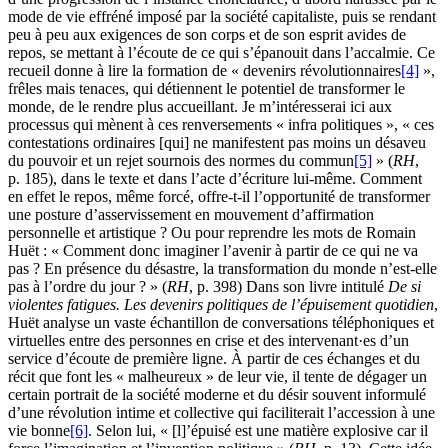
mode de vie effréné imposé par la société capitaliste, puis se rendant
peu à peu aux exigences de son corps et de son esprit avides de
repos, se mettant à l’écoute de ce qui s’épanouit dans l’accalmie. Ce
recueil donne à lire la formation de « devenirs révolutionnaires
[4]
»,
frêles mais tenaces, qui détiennent le potentiel de transformer le
monde, de le rendre plus accueillant. Je m’intéresserai ici aux
processus qui mènent à ces renversements « infra politiques », « ces
contestations ordinaires [qui] ne manifestent pas moins un désaveu
du pouvoir et un rejet sournois des normes du commun
[5]
» (
RH
,
p. 185), dans le texte et dans l’acte d’écriture lui-même. Comment
en effet le repos, même forcé, offre-t-il l’opportunité de transformer
une posture d’asservissement en mouvement d’affirmation
personnelle et artistique ? Ou pour reprendre les mots de Romain
Huët : « Comment donc imaginer l’avenir à partir de ce qui ne va
pas ? En présence du désastre, la transformation du monde n’est-elle
pas à l’ordre du jour ? » (
RH
, p. 398) Dans son livre intitulé
De si
violentes fatigues. Les devenirs politiques de l’épuisement quotidien
,
Huët analyse un vaste échantillon de conversations téléphoniques et
virtuelles entre des personnes en crise et des intervenant·es d’un
service d’écoute de première ligne. À partir de ces échanges et du
récit que font les « malheureux » de leur vie, il tente de dégager un
certain portrait de la société moderne et du désir souvent informulé
d’une révolution intime et collective qui faciliterait l’accession à une
vie bonne
[6]
. Selon lui, « [l]’épuisé est une matière explosive car il