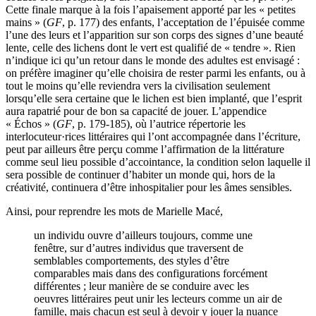
Cette finale marque à la fois l’apaisement apporté par les « petites
mains » (
GF
, p. 177) des enfants, l’acceptation de l’épuisée comme
l’une des leurs et l’apparition sur son corps des signes d’une beauté
lente, celle des lichens dont le vert est qualifié de « tendre ». Rien
n’indique ici qu’un retour dans le monde des adultes est envisagé :
on préfère imaginer qu’elle choisira de rester parmi les enfants, ou à
tout le moins qu’elle reviendra vers la civilisation seulement
lorsqu’elle sera certaine que le lichen est bien implanté, que l’esprit
aura rapatrié pour de bon sa capacité de jouer. L’appendice
« Échos » (
GF
, p. 179-185), où l’autrice répertorie les
interlocuteur·rices littéraires qui l’ont accompagnée dans l’écriture,
peut par ailleurs être perçu comme l’affirmation de la littérature
comme seul lieu possible d’accointance, la condition selon laquelle il
sera possible de continuer d’habiter un monde qui, hors de la
créativité, continuera d’être inhospitalier pour les âmes sensibles.
Ainsi, pour reprendre les mots de Marielle Macé,
un individu ouvre d’ailleurs toujours, comme une
fenêtre, sur d’autres individus que traversent de
semblables comportements, des styles d’être
comparables mais dans des configurations forcément
différentes ; leur manière de se conduire avec les
oeuvres littéraires peut unir les lecteurs comme un air de
famille, mais chacun est seul à devoir y jouer la nuance