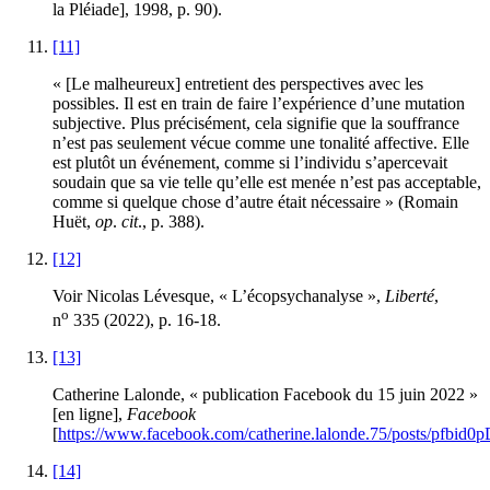
la Pléiade], 1998, p. 90).
[11]
« [Le malheureux] entretient des perspectives avec les
possibles. Il est en train de faire l’expérience d’une mutation
subjective. Plus précisément, cela signifie que la souffrance
n’est pas seulement vécue comme une tonalité affective. Elle
est plutôt un événement, comme si l’individu s’apercevait
soudain que sa vie telle qu’elle est menée n’est pas acceptable,
comme si quelque chose d’autre était nécessaire » (Romain
Huët,
op
.
cit
., p. 388).
[12]
Voir Nicolas Lévesque, « L’écopsychanalyse »,
Liberté
,
o
n
335 (2022), p. 16-18.
[13]
Catherine Lalonde, « publication Facebook du 15 juin 2022 »
[en ligne],
Facebook
[
https://www.facebook.com/catherine.lalonde.75/post
[14]