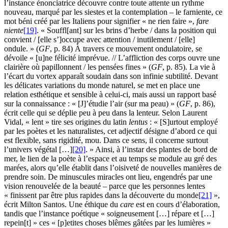
l’instance énonciatrice découvre contre toute attente un rythme
nouveau, marqué par les siestes et la contemplation – le farniente, ce
mot béni créé par les Italiens pour signifier « ne rien faire »,
fare
niente
[19]
. « Souffl[ant] sur les brins d’herbe / dans la position qui
convient / [elle s’]occupe avec attention / inutilement / [elle]
ondule. » (
GF
, p. 84) À travers ce mouvement ondulatoire, se
dévoile « [u]ne félicité imprévue. // L’affliction des corps ouvre une
clairière où papillonnent / les pensées fines » (
GF
, p. 85). La vie à
l’écart du vortex apparaît soudain dans son infinie subtilité. Devant
les délicates variations du monde naturel, se met en place une
relation esthétique et sensible à celui-ci, mais aussi un rapport basé
sur la connaissance : « [J]’étudie l’air (sur ma peau) » (
GF
, p. 86),
écrit celle qui se déplie peu à peu dans la lenteur. Selon Laurent
Vidal, « lent » tire ses origines du latin
lentus
: « [S]urtout employé
par les poètes et les naturalistes, cet adjectif désigne d’abord ce qui
est flexible, sans rigidité, mou. Dans ce sens, il concerne surtout
l’univers végétal […]
[20]
. » Ainsi, à l’instar des plantes de bord de
mer, le lien de la poète à l’espace et au temps se module au gré des
marées, alors qu’elle établit dans l’oisiveté de nouvelles manières de
prendre soin. De minuscules miracles ont lieu, engendrés par une
vision renouvelée de la beauté – parce que les personnes lentes
« finissent par être plus rapides dans la découverte du monde
[21]
»,
écrit Milton Santos. Une éthique du
care
est en cours d’élaboration,
tandis que l’instance poétique « soigneusement […] répare et […]
repein[t] » ces « [p]etites choses blêmes gâtées par les lumières »