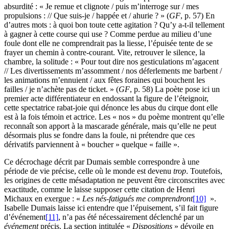
absurdité : « Je remue et clignote / puis m’interroge sur / mes
propulsions : // Que suis-je / happée et / ahurie ? » (
GF
, p. 57) En
d’autres mots : à quoi bon toute cette agitation ? Qu’y a-t-il tellement
à gagner à cette course qui use ? Comme perdue au milieu d’une
foule dont elle ne comprendrait pas la liesse, l’épuisée tente de se
frayer un chemin à contre-courant. Vite, retrouver le silence, la
chambre, la solitude : « Pour tout dire nos gesticulations m’agacent
// Les divertissements m’assomment / nos déferlements me barbent /
les animations m’ennuient / aux fêtes foraines qui bouchent les
failles / je n’achète pas de ticket. » (
GF
, p. 58) La poète pose ici un
premier acte différentiateur en endossant la figure de l’éteignoir,
cette spectatrice rabat-joie qui dénonce les abus du cirque dont elle
est à la fois témoin et actrice. Les « nos » du poème montrent qu’elle
reconnaît son apport à la mascarade générale, mais qu’elle ne peut
désormais plus se fondre dans la foule, ni prétendre que ces
dérivatifs parviennent à « boucher » quelque « faille ».
Ce décrochage décrit par Dumais semble correspondre à une
période de vie précise, celle où le monde est devenu
trop
. Toutefois,
les origines de cette mésadaptation ne peuvent être circonscrites avec
exactitude, comme le laisse supposer cette citation de Henri
Michaux en exergue : «
Les nés-fatigués me comprendront
[10]
».
Isabelle Dumais laisse ici entendre que l’épuisement, s’il fait figure
d’événement
[11]
, n’a pas été nécessairement déclenché par un
événement
précis. La section intitulée «
Dispositions
» dévoile en