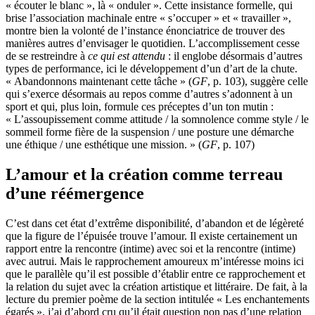
« écouter le blanc », là « onduler ». Cette insistance formelle, qui
brise l’association machinale entre « s’occuper » et « travailler »,
montre bien la volonté de l’instance énonciatrice de trouver des
manières autres d’envisager le quotidien. L’accomplissement cesse
de se restreindre à
ce qui est attendu
: il englobe désormais d’autres
types de performance, ici le développement d’un d’art de la chute.
« Abandonnons maintenant cette tâche » (
GF
, p. 103), suggère celle
qui s’exerce désormais au repos comme d’autres s’adonnent à un
sport et qui, plus loin, formule ces préceptes d’un ton mutin :
« L’assoupissement comme attitude / la somnolence comme style / le
sommeil forme fière de la suspension / une posture une démarche
une éthique / une esthétique une mission. » (
GF
, p. 107)
L’amour et la création comme terreau
d’une réémergence
C’est dans cet état d’extrême disponibilité, d’abandon et de légèreté
que la figure de l’épuisée trouve l’amour. Il existe certainement un
rapport entre la rencontre (intime) avec soi et la rencontre (intime)
avec autrui. Mais le rapprochement amoureux m’intéresse moins ici
que le parallèle qu’il est possible d’établir entre ce rapprochement et
la relation du sujet avec la création artistique et littéraire. De fait, à la
lecture du premier poème de la section intitulée « Les enchantements
égarés », j’ai d’abord cru qu’il était question non pas d’une relation