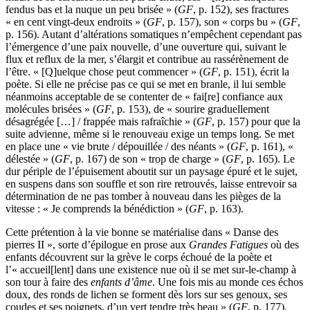
fendus bas et la nuque un peu brisée » (
GF
, p. 152), ses fractures
« en cent vingt-deux endroits » (
GF
, p. 157), son « corps bu » (
GF
,
p. 156). Autant d’altérations somatiques n’empêchent cependant pas
l’émergence d’une paix nouvelle, d’une ouverture qui, suivant le
flux et reflux de la mer, s’élargit et contribue au rassérènement de
l’être. « [Q]uelque chose peut commencer » (
GF
, p. 151), écrit la
poète. Si elle ne précise pas ce qui se met en branle, il lui semble
néanmoins acceptable de se contenter de « fai[re] confiance aux
molécules brisées » (
GF
, p. 153), de « sourire graduellement
désagrégée […] / frappée mais rafraîchie » (
GF
, p. 157) pour que la
suite advienne, même si le renouveau exige un temps long. Se met
en place une « vie brute / dépouillée / des néants » (
GF
, p. 161), «
délestée » (
GF
, p. 167) de son « trop de charge » (
GF
, p. 165). Le
dur périple de l’épuisement aboutit sur un paysage épuré et le sujet,
en suspens dans son souffle et son rire retrouvés, laisse entrevoir sa
détermination de ne pas tomber à nouveau dans les pièges de la
vitesse : « Je comprends la bénédiction » (
GF
, p. 163).
Cette prétention à la vie bonne se matérialise dans « Danse des
pierres II », sorte d’épilogue en prose aux
Grandes Fatigues
où des
enfants découvrent sur la grève le corps échoué de la poète et
l’« accueil[lent] dans une existence nue où il se met sur-le-champ à
son tour à faire des
enfants d’âme
. Une fois mis au monde ces échos
doux, des ronds de lichen se forment dès lors sur ses genoux, ses
coudes et ses poignets, d’un vert tendre très beau » (
GF
, p. 177).