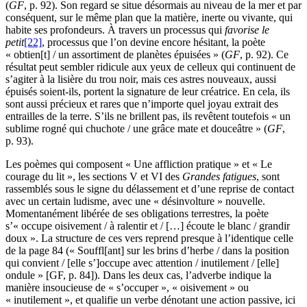
(
GF
, p. 92). Son regard se situe désormais au niveau de la mer et par
conséquent, sur le même plan que la matière, inerte ou vivante, qui
habite ses profondeurs. À travers un processus qui
favorise le
petit
[22]
, processus que l’on devine encore hésitant, la poète
« obtien[t] / un assortiment de planètes épuisées » (
GF
, p. 92). Ce
résultat peut sembler ridicule aux yeux de celleux qui continuent de
s’agiter à la lisière du trou noir, mais ces astres nouveaux, aussi
épuisés soient-ils, portent la signature de leur créatrice. En cela, ils
sont aussi précieux et rares que n’importe quel joyau extrait des
entrailles de la terre. S’ils ne brillent pas, ils revêtent toutefois « un
sublime rogné qui chuchote / une grâce mate et douceâtre » (
GF
,
p. 93).
Les poèmes qui composent « Une affliction pratique » et « Le
courage du lit », les sections V et VI des
Grandes fatigues
, sont
rassemblés sous le signe du délassement et d’une reprise de contact
avec un certain ludisme, avec une « désinvolture » nouvelle.
Momentanément libérée de ses obligations terrestres, la poète
s’« occupe oisivement / à ralentir et / […] écoute le blanc / grandir
doux ». La structure de ces vers reprend presque à l’identique celle
de la page 84 (« Souffl[ant] sur les brins d’herbe / dans la position
qui convient / [elle s’]occupe avec attention / inutilement / [elle]
ondule » [GF, p. 84]). Dans les deux cas, l’adverbe indique la
manière insoucieuse de « s’occuper », « oisivement » ou
« inutilement », et qualifie un verbe dénotant une action passive, ici