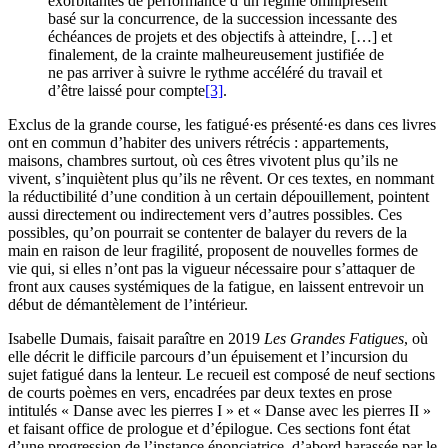
exorbitantes de performance d’un régime omniprésent
basé sur la concurrence, de la succession incessante des
échéances de projets et des objectifs à atteindre, […] et
finalement, de la crainte malheureusement justifiée de
ne pas arriver à suivre le rythme accéléré du travail et
d’être laissé pour compte
[3]
.
Exclus de la grande course, les fatigué·es présenté·es dans ces livres
ont en commun d’habiter des univers rétrécis : appartements,
maisons, chambres surtout, où ces êtres vivotent plus qu’ils ne
vivent, s’inquiètent plus qu’ils ne rêvent. Or ces textes, en nommant
la réductibilité d’une condition à un certain dépouillement, pointent
aussi directement ou indirectement vers d’autres possibles. Ces
possibles, qu’on pourrait se contenter de balayer du revers de la
main en raison de leur fragilité, proposent de nouvelles formes de
vie qui, si elles n’ont pas la vigueur nécessaire pour s’attaquer de
front aux causes systémiques de la fatigue, en laissent entrevoir un
début de démantèlement de l’intérieur.
Isabelle Dumais, faisait paraître en 2019
Les Grandes Fatigues
, où
elle décrit le difficile parcours d’un épuisement et l’incursion du
sujet fatigué dans la lenteur. Le recueil est composé de neuf sections
de courts poèmes en vers, encadrées par deux textes en prose
intitulés « Danse avec les pierres I » et « Danse avec les pierres II »
et faisant office de prologue et d’épilogue. Ces sections font état
d’une progression de l’instance énonciatrice, d’abord harassée par le