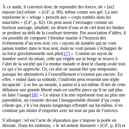
À ce stade, il convient donc de reprendre des forces, de « [se]
reposer [se] refaire » (
GF
, p. 80), même contre son gré. La mer
représente le « refuge » prescrit aux « corps tombés dans les
tranchées » (
GF
, p. 82). On peut aussi l’envisager comme un
horizon sauvage, inhabité, un désert d’eau et de ciel dont les limites
se perdent au-delà de la courbure terrestre. Par association d’idées, il
est possible de comparer l’étendue marine à l’horizon des
événements d’un trou noir, ces « rayons de lumière qui ne vont
jamais tomber dans le trou noir, mais ne vont jamais s’échapper de
sa force gravitationnelle non plus
[17]
». Comme un rayon de
lumière sauvé du néant, celle qui végète sur la berge se trouve à
l’abri de la société qui l’a rendue malade et dont le champ avale tout
ce qui s’en approche. Or, cet abri ne saurait être que temporaire,
puisque les alternatives à l’essoufflement n’existent pas encore. En
effet, « enlisé dans sa solitude, l’individu peut ressentir une triple
incapacité : à se lier au monde, à autrui et à soi-même. Il tire de cette
déliaison une grande liberté mais en souffre parce qu’il ne sait plus
en faire l’usage
[18]
. » Le séjour à la mer représente tout au plus une
parenthèse, un exutoire devant l’insupportable densité d’un corps
céleste qui, s’il s’est depuis longtemps effondré sur lui-même, n’en
continue pas moins d’emporter avec lui tout un pan de l’univers.
S’allonger : tel est l’acte de réparation que s’impose la poète en
déroute. Dans les embruns, « le sel nettoie finement » (
GF
, p. 83) et