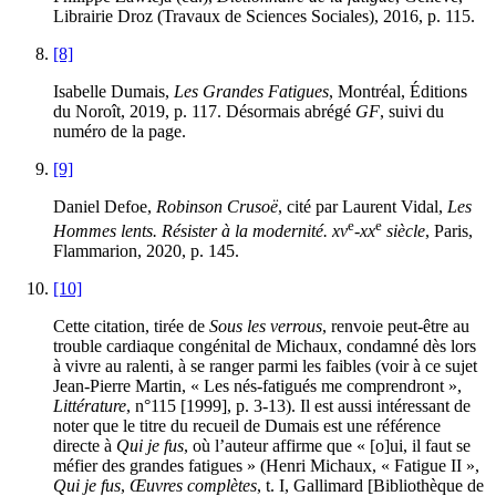
Librairie Droz (Travaux de Sciences Sociales), 2016, p. 115.
[8]
Isabelle Dumais,
Les Grandes Fatigues
, Montréal, Éditions
du Noroît, 2019, p. 117. Désormais abrégé
GF
, suivi du
numéro de la page.
[9]
Daniel Defoe,
Robinson Crusoë
, cité par Laurent Vidal,
Les
e
e
Hommes lents. Résister à la modernité.
xv
-
xx
siècle
, Paris,
Flammarion, 2020, p. 145.
[10]
Cette citation, tirée de
Sous les verrous
, renvoie peut-être au
trouble cardiaque congénital de Michaux, condamné dès lors
à vivre au ralenti, à se ranger parmi les faibles (voir à ce sujet
Jean-Pierre Martin, « Les nés-fatigués me comprendront »,
Littérature
, n°115 [1999], p. 3-13). Il est aussi intéressant de
noter que le titre du recueil de Dumais est une référence
directe à
Qui je fus
, où l’auteur affirme que « [o]ui, il faut se
méfier des grandes fatigues » (Henri Michaux, « Fatigue II »,
Qui je fus
,
Œuvres complètes
, t. I, Gallimard [Bibliothèque de