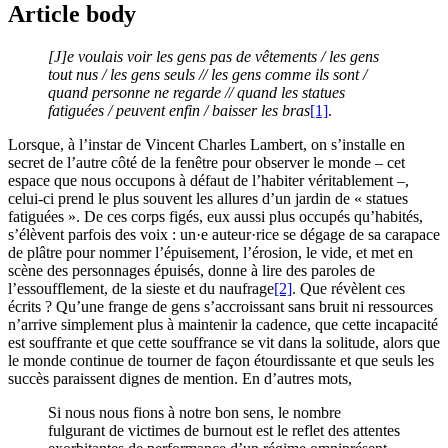
Article body
[J]e voulais voir les gens pas de vêtements / les gens
tout nus / les gens seuls // les gens comme ils sont /
quand personne ne regarde // quand les statues
fatiguées / peuvent enfin / baisser les bras
[1]
.
Lorsque, à l’instar de Vincent Charles Lambert, on s’installe en
secret de l’autre côté de la fenêtre pour observer le monde – cet
espace que nous occupons à défaut de l’habiter véritablement –,
celui-ci prend le plus souvent les allures d’un jardin de « statues
fatiguées ». De ces corps figés, eux aussi plus occupés qu’habités,
s’élèvent parfois des voix : un·e auteur·rice se dégage de sa carapace
de plâtre pour nommer l’épuisement, l’érosion, le vide, et met en
scène des personnages épuisés, donne à lire des paroles de
l’essoufflement, de la sieste et du naufrage
[2]
. Que révèlent ces
écrits ? Qu’une frange de gens s’accroissant sans bruit ni ressources
n’arrive simplement plus à maintenir la cadence, que cette incapacité
est souffrante et que cette souffrance se vit dans la solitude, alors que
le monde continue de tourner de façon étourdissante et que seuls les
succès paraissent dignes de mention. En d’autres mots,
Si nous nous fions à notre bon sens, le nombre
fulgurant de victimes de burnout est le reflet des attentes