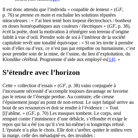
Il est donc attendu que l’individu « coupable de lenteur » (
GF
,
p. 76) se
prenne en main
et enchaîne les solutions réputées
miraculeuses : « J’ai bien tenté hors torpeur électrochocs / bonheur
en doses homéopathiques aux couleurs / électriques » (
GF
, p. 38),
écrit la poète, dont la motivation à réintégrer son terreau d’origine
faiblit à vue d’oeil. Prendre soin de soi à l’intérieur de la société
capitaliste revêt une tonalité équivoque : « Si on les invite à prendre
soin d’elles ou d’eux, ce n’est pas par empathie ou humanisme, c’est
pour prendre soin de la mine, de l’usine, du lieu d’exploitation, du
Klondike cérébral. Programme d’aide aux employé·es
[14]
. »
S’étendre avec l’horizon
Cette « collection d’essais » (
GF
, p. 38) vains conjuguée à
l’incessante nécessité d’accomplir toujours davantage ne favorise
pas le retour de l’énergie perdue. Au contraire, elle creuse
l’épuisement jusqu’au point de non-retour. Le sujet fatigué arrive au
bout de ses ressources et doit se rendre à l’évidence : « Tout
[l]’abîme. » (
GF
, p. 70) Les masques tombent. Le corps, seul
rempart contre l’imminence d’une débâcle, s’effondre et exige le
repos qui lui a été (ou qu’il s’est lui-même) si longtemps refusé.
L’épuisée n’a plus le choix. Elle doit s’arrêter, quitter le milieu vers
la marge, celle des mésadapté·es, des invalides :