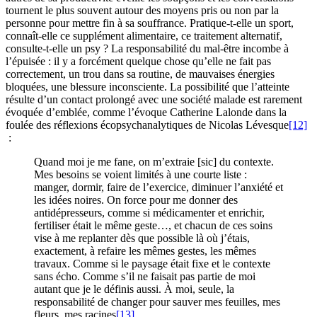
tournent le plus souvent autour des moyens pris ou non par la
personne pour mettre fin à sa souffrance. Pratique-t-elle un sport,
connaît-elle ce supplément alimentaire, ce traitement alternatif,
consulte-t-elle un psy ? La responsabilité du mal-être incombe à
l’épuisée : il y a forcément quelque chose qu’elle ne fait pas
correctement, un trou dans sa routine, de mauvaises énergies
bloquées, une blessure inconsciente. La possibilité que l’atteinte
résulte d’un contact prolongé avec une société malade est rarement
évoquée d’emblée, comme l’évoque Catherine Lalonde dans la
foulée des réflexions écopsychanalytiques de Nicolas Lévesque
[12]
:
Quand moi je me fane, on m’extraie [sic] du contexte.
Mes besoins se voient limités à une courte liste :
manger, dormir, faire de l’exercice, diminuer l’anxiété et
les idées noires. On force pour me donner des
antidépresseurs, comme si médicamenter et enrichir,
fertiliser était le même geste…, et chacun de ces soins
vise à me replanter dès que possible là où j’étais,
exactement, à refaire les mêmes gestes, les mêmes
travaux. Comme si le paysage était fixe et le contexte
sans écho. Comme s’il ne faisait pas partie de moi
autant que je le définis aussi. À moi, seule, la
responsabilité de changer pour sauver mes feuilles, mes
fleurs, mes racines
[13]
.