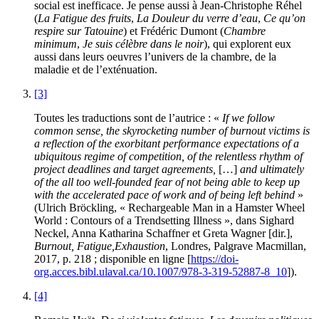
social est inefficace. Je pense aussi à Jean-Christophe Réhel
(
La Fatigue des fruits
,
La Douleur du verre d’eau
,
Ce qu’on
respire sur Tatouine
) et Frédéric Dumont (
Chambre
minimum
,
Je suis célèbre dans le noir
), qui explorent eux
aussi dans leurs oeuvres l’univers de la chambre, de la
maladie et de l’exténuation.
[3]
Toutes les traductions sont de l’autrice : «
If we follow
common sense, the skyrocketing number of burnout victims is
a reflection of the exorbitant performance expectations of a
ubiquitous regime of competition, of the relentless rhythm of
project deadlines and target agreements,
[…]
and ultimately
of the all too well-founded fear of not being able to keep up
with the accelerated pace of work and of being left behind
»
(Ulrich Bröckling, « Rechargeable Man in a Hamster Wheel
World : Contours of a Trendsetting Illness », dans Sighard
Neckel, Anna Katharina Schaffner et Greta Wagner [dir.],
Burnout, Fatigue,
Exhaustion
, Londres, Palgrave Macmillan,
2017, p. 218 ; disponible en ligne [
https://doi-
org.acces.bibl.ulaval.ca/10.1007/978-3-319-52887-8_10
]).
[4]