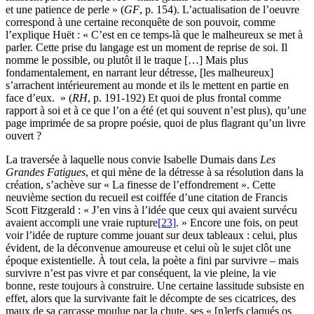
et une patience de perle » (
GF
, p. 154). L’actualisation de l’oeuvre
correspond à une certaine reconquête de son pouvoir, comme
l’explique Huët : « C’est en ce temps-là que le malheureux se met à
parler. Cette prise du langage est un moment de reprise de soi. Il
nomme le possible, ou plutôt il le traque […] Mais plus
fondamentalement, en narrant leur détresse, [les malheureux]
s’arrachent intérieurement au monde et ils le mettent en partie en
face d’eux. » (
RH
, p. 191-192) Et quoi de plus frontal comme
rapport à soi et à ce que l’on a été (et qui souvent n’est plus), qu’une
page imprimée de sa propre poésie, quoi de plus flagrant qu’un livre
ouvert ?
La traversée à laquelle nous convie Isabelle Dumais dans
Les
Grandes Fatigues
, et qui mène de la détresse à sa résolution dans la
création, s’achève sur « La finesse de l’effondrement ». Cette
neuvième section du recueil est coiffée d’une citation de Francis
Scott Fitzgerald : « J’en vins à l’idée que ceux qui avaient survécu
avaient accompli une vraie rupture
[23]
. » Encore une fois, on peut
voir l’idée de rupture comme jouant sur deux tableaux : celui, plus
évident, de la déconvenue amoureuse et celui où le sujet clôt une
époque existentielle. À tout cela, la poète a fini par survivre – mais
survivre n’est pas vivre et par conséquent, la vie pleine, la vie
bonne, reste toujours à construire. Une certaine lassitude subsiste en
effet, alors que la survivante fait le décompte de ses cicatrices, des
maux de sa carcasse moulue par la chute, ses « [n]erfs claqués os