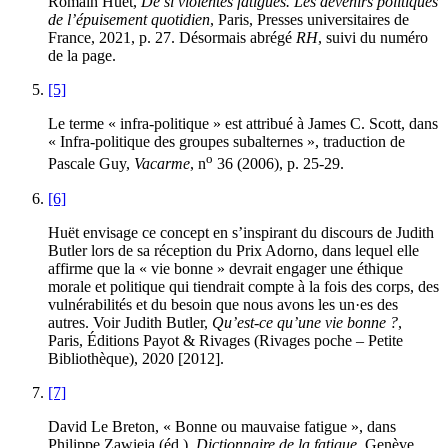
Romain Huët,
De si violentes fatigues. Les devenirs politiques
de l’épuisement quotidien
, Paris, Presses universitaires de
France, 2021, p. 27. Désormais abrégé
RH
, suivi du numéro
de la page.
[5]
Le terme « infra-politique » est attribué à James C. Scott, dans
« Infra-politique des groupes subalternes », traduction de
o
Pascale Guy,
Vacarme
, n
36 (2006), p. 25-29.
[6]
Huët envisage ce concept en s’inspirant du discours de Judith
Butler lors de sa réception du Prix Adorno, dans lequel elle
affirme que la « vie bonne » devrait engager une éthique
morale et politique qui tiendrait compte à la fois des corps, des
vulnérabilités et du besoin que nous avons les un·es des
autres. Voir Judith Butler,
Qu’est-ce qu’une vie bonne ?
,
Paris, Éditions Payot & Rivages (Rivages poche – Petite
Bibliothèque), 2020 [2012].
[7]
David Le Breton, « Bonne ou mauvaise fatigue », dans
Philippe Zawieja (éd.),
Dictionnaire de la fatigue
, Genève,