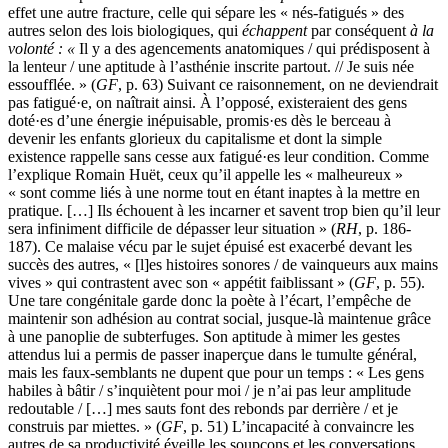
effet une autre fracture, celle qui sépare les « nés-fatigués » des
autres selon des lois biologiques, qui
échappent
par conséquent
à la
volonté : «
Il y a des agencements anatomiques / qui prédisposent à
la lenteur / une aptitude à l’asthénie inscrite partout. // Je suis née
essoufflée. » (
GF
, p. 63) Suivant ce raisonnement, on ne deviendrait
pas fatigué·e, on naîtrait ainsi. À l’opposé, existeraient des gens
doté·es d’une énergie inépuisable, promis·es dès le berceau à
devenir les enfants glorieux du capitalisme et dont la simple
existence rappelle sans cesse aux fatigué·es leur condition. Comme
l’explique Romain Huët, ceux qu’il appelle les « malheureux »
« sont comme liés à une norme tout en étant inaptes à la mettre en
pratique. […] Ils échouent à les incarner et savent trop bien qu’il leur
sera infiniment difficile de dépasser leur situation » (
RH
, p. 186-
187). Ce malaise vécu par le sujet épuisé est exacerbé devant les
succès des autres, « [l]es histoires sonores / de vainqueurs aux mains
vives » qui contrastent avec son « appétit faiblissant » (
GF
, p. 55).
Une tare congénitale garde donc la poète à l’écart, l’empêche de
maintenir son adhésion au contrat social, jusque-là maintenue grâce
à une panoplie de subterfuges. Son aptitude à mimer les gestes
attendus lui a permis de passer inaperçue dans le tumulte général,
mais les faux-semblants ne dupent que pour un temps : « Les gens
habiles à bâtir / s’inquiètent pour moi / je n’ai pas leur amplitude
redoutable / […] mes sauts font des rebonds par derrière / et je
construis par miettes. » (
GF
, p. 51) L’incapacité à convaincre les
autres de sa productivité éveille les soupçons et les conversations