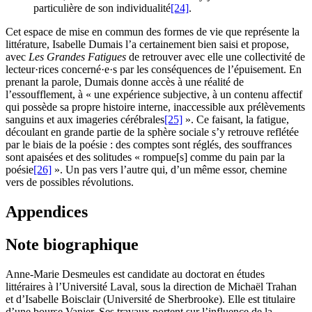
particulière de son individualité
[24]
.
Cet espace de mise en commun des formes de vie que représente la
littérature, Isabelle Dumais l’a certainement bien saisi et propose,
avec
Les Grandes Fatigues
de retrouver avec elle une collectivité de
lecteur·rices concerné·e·s par les conséquences de l’épuisement. En
prenant la parole, Dumais donne accès à une réalité de
l’essoufflement, à « une expérience subjective, à un contenu affectif
qui possède sa propre histoire interne, inaccessible aux prélèvements
sanguins et aux imageries cérébrales
[25]
». Ce faisant, la fatigue,
découlant en grande partie de la sphère sociale s’y retrouve reflétée
par le biais de la poésie : des comptes sont réglés, des souffrances
sont apaisées et des solitudes « rompue[s] comme du pain par la
poésie
[26]
». Un pas vers l’autre qui, d’un même essor, chemine
vers de possibles révolutions.
Appendices
Note biographique
Anne-Marie Desmeules est candidate au doctorat en études
littéraires à l’Université Laval, sous la direction de Michaël Trahan
et d’Isabelle Boisclair (Université de Sherbrooke). Elle est titulaire
d’une bourse Vanier. Ses travaux portent sur l’influence de la