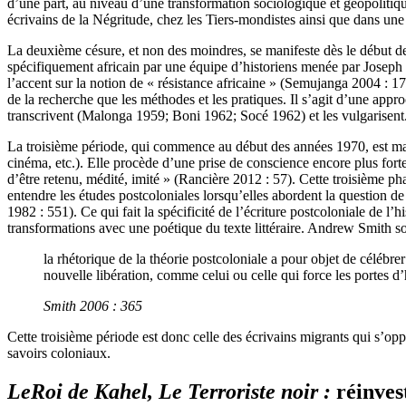
d’une part, au niveau d’une transformation sociologique et géopolitique
écrivains de la Négritude, chez les Tiers-mondistes ainsi que dans un
La deuxième césure, et non des moindres, se manifeste dès le début de
spécifiquement africain par une équipe d’historiens menée par Josep
l’accent sur la notion de « résistance africaine » (Semujanga 2004 : 1
de la recherche que les méthodes et les pratiques. Il s’agit d’une appro
transcrivent (Malonga 1959; Boni 1962; Socé 1962) et les vulgarisent
La troisième période, qui commence au début des années 1970, est marqu
cinéma, etc.). Elle procède d’une prise de conscience encore plus fort
d’être retenu, médité, imité » (Rancière 2012 : 57). Cette troisième ph
entendre les études postcoloniales lorsqu’elles abordent la question de l
1982 : 551). Ce qui fait la spécificité de l’écriture postcoloniale de l
transformations avec une poétique du texte littéraire. Andrew Smith s
la rhétorique de la théorie postcoloniale a pour objet de célébr
nouvelle libération, comme celui ou celle qui force les portes d’h
Smith 2006 : 365
Cette troisième période est donc celle des écrivains migrants qui s’oppo
savoirs coloniaux.
Le
Roi de Kahel, Le Terroriste noir :
réinvest