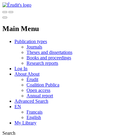
Main Menu
Publication types
Journals
Theses and dissertations
Books and proceedings
Research reports
Log In
About
About
Érudit
Coalition Publica
Open access
Annual report
Advanced Search
EN
Français
English
My Library
Search