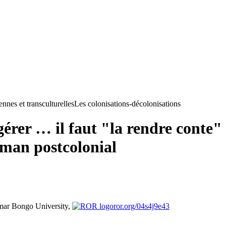
nnes et transculturelles
Les colonisations-décolonisations
 digérer … il faut "la rendre conte
roman postcolonial
ar Bongo University,
ror.org/04s4j9e43