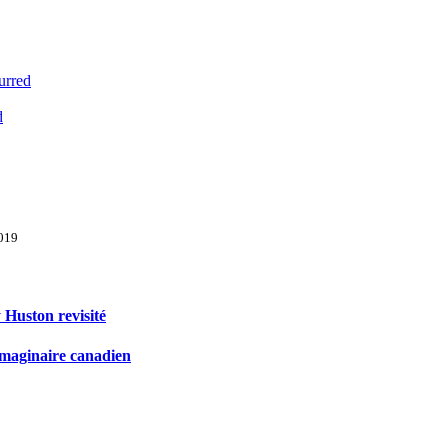
urred
d
2019
Huston revisité
l’imaginaire canadien