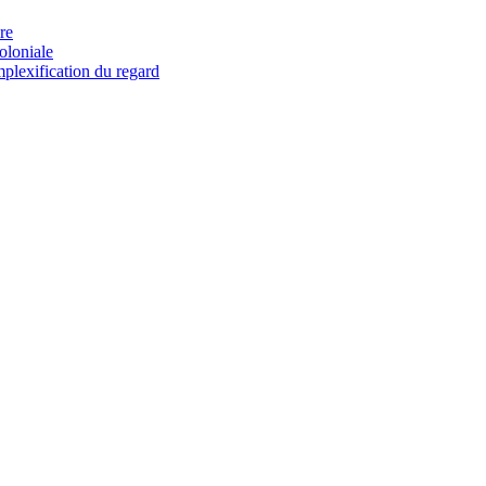
re
coloniale
mplexification du regard