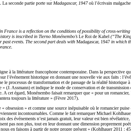
. La seconde partie porte sur
Madagascar, 1947
où l’écrivain malgache
rance is a reflection on the conditions of possibility of cross-writing 
l history is inscribed in Tierno Monénembo’s
Le Roi de Kahel
(“The King
r past events. The second part deals with
Madagascar, 1947
in which t
brance.
gne à la littérature francophone contemporaine. Dans la perspective qui 
ur l’événement historique en donnant une nouvelle vie aux faits : l’évè
e le processus de transformation et de passage de la réalité historique à
 » (J. Assmann) et indique le mode de conservation et de transmission de 
riture. A cet égard, Monénembo faisait remarquer que « pour un romancier, l
antera toujours la littérature » (Fèvre 2017).
e « obsession » et comme une source inépuisable où le romancier puise dan
r) deviennent incontournables. Comme le fait remarquer Michael Kohlhaue
oix des événements n’est jamais gratuit, leur valeur est bien révélatrice, 
puisent pas non plus, tout en leur donnant une dimension proprement poé
e nous en faisons à partir de notre propre présent » (Kohlhauer 2011 : 45