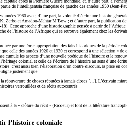
 capitale après la Première Guerre mondiale, et, d’autre part, à l’émerge
e partie de l’intelligentsia française de gauche des années 1950 (Jean-
s années 1960 avec, d’une part, la volonté d’écrire une histoire généra
h Ki Zerbo et Amadou-Mahtar M’Bow ; et d’autre part, la publication d
7-18). Cette approche d’une historiographie pensée à partir de l’Afrique 
che de l’histoire de l’Afrique qui se retrouve également chez les écrivai
.
ée par une forte appropriation des faits historiques de la période colon
e que celle des années 1920 et 1930 et correspond à une sélection « de 
ase cumule les aspects d’une nouvelle poétique de l’histoire et le renouve
’héritage colonial et celle de l’écriture de l’histoire au sens d’une écrit
’histoire, c’est aussi bien l’élaboration d’un contre-discours, la prise en
ouligne justement que
er la réouverture de choses réputées à jamais closes […]. L’écrivain mi
istoires verrouillées et de récits autocentrés
sent à la « clôture du récit » (Ricoeur) et font de la littérature franco
ir l’histoire coloniale