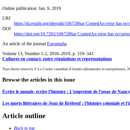
Online publication: Jan. 9, 2019
URI
https://id.erudit.org/iderudit/1067286ar
Copied
An error has occ
DOI
https://doi.org/10.7202/1067286ar
Copied
An error has occurre
An article of the journal
Eurostudia
Volume 13, Number 1-2, 2018–2019
, p. 319–343
Cultures en contact, entre régulations et représentations
Tous droits réservés © Le Centre canadien d’études allemandes et européennes, 
Browse the articles in this issue
Écrire le monde, écrire l’histoire :
L’empreinte de l’ange
de Nancy 
Les morts littéraires de Jean de Brébeuf : l’histoire coloniale et 
Article outline
Back to top