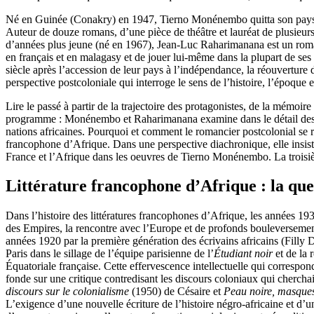
Né en Guinée (Conakry) en 1947, Tierno Monénembo quitta son pays pou
Auteur de douze romans, d’une pièce de théâtre et lauréat de plusieurs p
d’années plus jeune (né en 1967), Jean-Luc Raharimanana est un romancie
en français et en malagasy et de jouer lui-même dans la plupart de ses
siècle après l’accession de leur pays à l’indépendance, la réouverture 
perspective postcoloniale qui interroge le sens de l’histoire, l’époque 
Lire le passé à partir de la trajectoire des protagonistes, de la mémoire
programme : Monénembo et Raharimanana examine dans le détail des réal
nations africaines. Pourquoi et comment le romancier postcolonial se réf
francophone d’Afrique. Dans une perspective diachronique, elle insiste 
France et l’Afrique dans les oeuvres de Tierno Monénembo. La troisiè
Littérature francophone d’Afrique : la ques
Dans l’histoire des littératures francophones d’Afrique, les années 1930
des Empires, la rencontre avec l’Europe et de profonds bouleversements 
années 1920 par la première génération des écrivains africains (Filly
Paris dans le sillage de l’équipe parisienne de l’
Étudiant noir
et de la
Équatoriale française. Cette effervescence intellectuelle qui corres
fonde sur une critique contredisant les discours coloniaux qui cherchai
discours sur le colonialisme
(1950) de Césaire et
Peau noire, masque
L’exigence d’une nouvelle écriture de l’histoire négro-africaine et d’un