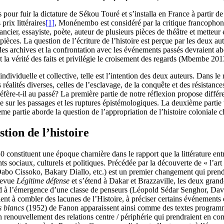
r fuir la dictature de Sékou Touré et s’installa en France à partir d
rix littéraires
[1]
, Monénembo est considéré par la critique francophon
r, essayiste, poète, auteur de plusieurs pièces de théâtre et metteur en
 pièces. La question de l’écriture de l’histoire est perçue par les deux
des archives et la confrontation avec les événements passés devraient abo
et la vérité des faits et privilégie le croisement des regards (Mbembe 20
 individuelle et collective, telle est l’intention des deux auteurs. Dans le
ités diverses, celles de l’esclavage, de la conquête et des résistance
ère-t-il au passé? La première partie de notre réflexion propose différent
sur les passages et les ruptures épistémologiques. La deuxième partie tr
me partie aborde la question de l’appropriation de l’histoire colonial
tion de l’histoire
 constituent une époque charnière dans le rapport que la littérature entr
sociaux, culturels et politiques. Précédée par la découverte de « l’art 
 Dabo Cissoko, Bakary Diallo, etc.) est un premier changement qui pren
 revue
Légitime défense
et s’étend à Dakar et Brazzaville, les deux grand
pond à l’émergence d’une classe de penseurs (Léopold Sédar Senghor, D
ent à combler des lacunes de l’Histoire, à préciser certains événements e
s blancs
(1952) de Fanon apparaissent ainsi comme des textes programmati
 renouvellement des relations centre / périphérie qui prendraient en comp