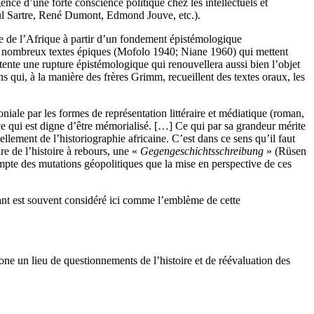
nce d’une forte conscience politique chez les intellectuels et
Paul Sartre, René Dumont, Edmond Jouve, etc.).
le de l’Afrique à partir d’un fondement épistémologique
e nombreux textes épiques (Mofolo 1940; Niane 1960) qui mettent
tente une rupture épistémologique qui renouvellera aussi bien l’objet
ns qui, à la manière des frères Grimm, recueillent des textes oraux, les
iale par les formes de représentation littéraire et médiatique (roman,
ce qui est digne d’être mémorialisé. […] Ce qui par sa grandeur mérite
llement de l’historiographie africaine. C’est dans ce sens qu’il faut
ure de l’histoire à rebours, une «
Gegengeschichtsschreibung
» (Rüsen
 compte des mutations géopolitiques que la mise en perspective de ces
grant est souvent considéré ici comme l’emblème de cette
phone un lieu de questionnements de l’histoire et de réévaluation des