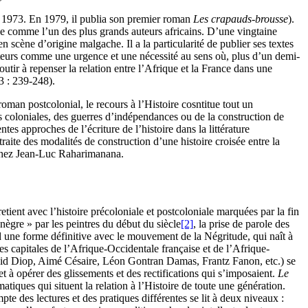
e 1973. En 1979, il publia son premier roman
Les crapauds-brousse
).
e comme l’un des plus grands auteurs africains. D’une vingtaine
 scène d’origine malgache. Il a la particularité de publier ses textes
 auteurs comme une urgence et une nécessité au sens où, plus d’un demi-
utir à repenser la relation entre l’Afrique et la France dans une
13 : 239-248).
 roman postcolonial, le recours à l’Histoire cosntitue tout un
s coloniales, des guerres d’indépendances ou de la construction de
es approches de l’écriture de l’histoire dans la littérature
aite des modalités de construction d’une histoire croisée entre la
e chez Jean-Luc Raharimanana.
etient avec l’histoire précoloniale et postcoloniale marquées par la fin
nègre » par les peintres du début du siècle
[2]
, la prise de parole des
d une forme définitive avec le mouvement de la Négritude, qui naît à
es capitales de l’Afrique-Occidentale française et de l’Afrique-
avid Diop, Aimé Césaire, Léon Gontran Damas, Frantz Fanon, etc.) se
t à opérer des glissements et des rectifications qui s’imposaient.
Le
ques qui situent la relation à l’Histoire de toute une génération.
te des lectures et des pratiques différentes se lit à deux niveaux :