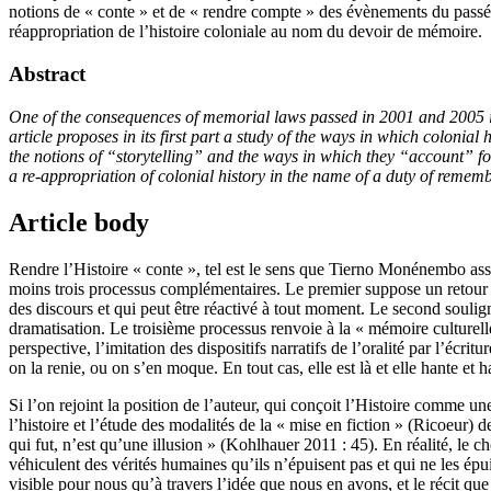
notions de « conte » et de « rendre compte » des évènements du passé
réappropriation de l’histoire coloniale au nom du devoir de mémoire.
Abstract
One of the consequences of memorial laws passed in 2001 and 2005 in F
article proposes in its first part a study of the ways in which colonia
the notions of “storytelling” and the ways in which they “account” fo
a re-appropriation of colonial history in the name of a duty of remem
Article body
Rendre l’Histoire « conte », tel est le sens que Tierno Monénembo assi
moins trois processus complémentaires. Le premier suppose un retour s
des discours et qui peut être réactivé à tout moment. Le second soulign
dramatisation. Le troisième processus renvoie à la « mémoire culturelle
perspective, l’imitation des dispositifs narratifs de l’oralité par l’éc
on la renie, ou on s’en moque. En tout cas, elle est là et elle hante et h
Si l’on rejoint la position de l’auteur, qui conçoit l’Histoire comme un
l’histoire et l’étude des modalités de la « mise en fiction » (Ricoeu
qui fut, n’est qu’une illusion » (Kohlhauer 2011 : 45). En réalité, le ch
véhiculent des vérités humaines qu’ils n’épuisent pas et qui ne les é
visible pour nous qu’à travers l’idée que nous en avons, et le récit qu