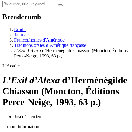
Breadcrumb
Érudit
Journals
Francophonies d'Amérique
Traditions orales d’Amérique française
L’Exil d’Alexa
d’Herménégilde Chiasson (Moncton, Éditions
Perce-Neige, 1993, 63 p.)
L’Acadie
L’Exil d’Alexa
d’Herménégilde
Chiasson (Moncton, Éditions
Perce-Neige, 1993, 63 p.)
Josée Therrien
…more information