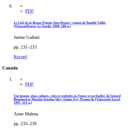
PDF
Le Café de la Bonne-Femme-Sept-Heures : roman
de Danièle Vallée
(Ottawa/Hearst, Le Nordir, 1998, 180 p.)
Janine Gallant
pp. 231–233
Record
Canada
PDF
Une langue, deux cultures : rites et symboles en France et au Québec
de Gérard
Bouchard et Martine Segalen (dir.) (Sainte-Foy, Presses de l’Université Laval,
1997, 351 p.)
Anne Malena
pp. 235–239