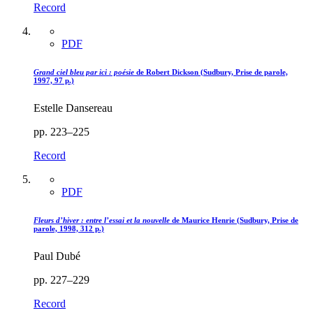
Record
PDF
Grand ciel bleu par ici : poésie
de Robert Dickson (Sudbury, Prise de parole,
1997, 97 p.)
Estelle Dansereau
pp. 223–225
Record
PDF
Fleurs d’hiver : entre l’essai et la nouvelle
de Maurice Henrie (Sudbury, Prise de
parole, 1998, 312 p.)
Paul Dubé
pp. 227–229
Record