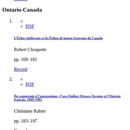
Ontario-Canada
PDF
L’Église québécoise et les Églises de langue française du Canada
Robert Choquette
pp. 169–181
Record
PDF
Du compromis à l’antagonisme : l’axe Québec-Ottawa-Toronto et l’Ontario
français, 1960-1982
Christiane Rabier
pp. 183–197