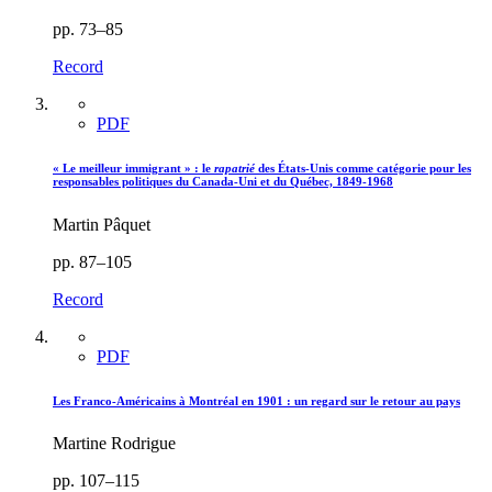
pp. 73–85
Record
PDF
« Le meilleur immigrant » : le
rapatrié
des États-Unis comme catégorie pour les
responsables politiques du Canada-Uni et du Québec, 1849-1968
Martin Pâquet
pp. 87–105
Record
PDF
Les Franco-Américains à Montréal en 1901 : un regard sur le retour au pays
Martine Rodrigue
pp. 107–115