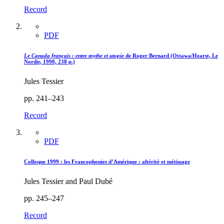
Record
PDF
Le Canada français : entre mythe et utopie
de Roger Bernard (Ottawa/Hearst, Le
Nordir, 1998, 238 p.)
Jules Tessier
pp. 241–243
Record
PDF
Colloque 1999 : les Francophonies d’Amérique : altérité et métissage
Jules Tessier and Paul Dubé
pp. 245–247
Record