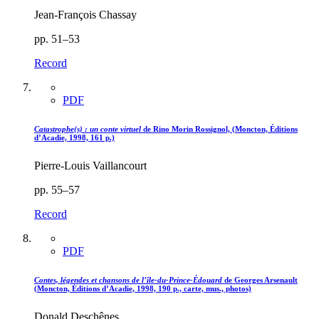
Jean-François Chassay
pp. 51–53
Record
PDF
Catastrophe(s) : un conte virtuel
de Rino Morin Rossignol, (Moncton, Éditions
d’Acadie, 1998, 161 p.)
Pierre-Louis Vaillancourt
pp. 55–57
Record
PDF
Contes, légendes et chansons de l’
î
le-du-Prince-Édouard
de Georges Arsenault
(Moncton, Éditions d’Acadie, 1998, 190 p., carte, mus., photos)
Donald Deschênes