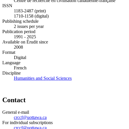
Centre de recherche en civilisation canadienne-française
ISSN
1183-2487 (print)
1710-1158 (digital)
Publishing schedule
2 issues per year
Publication period
1991 - 2025
Available on Érudit since
2008
Format
Digital
Language
French
Discipline
Humanities and Social Sciences
Contact
General e-mail
crccf@uottawa.ca
For individual subscriptions
crccf@uottawa.ca