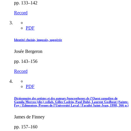
pp. 133–142
Record
PDF
Identité choisie, imposée, suggérée
Josée Bergeron
pp. 143–156
Record
PDF
Dictionnaire des artistes et des auteurs francophones de l’Ouest canadien
de
Gamila Morcos (dir.) collab. Gilles Cadrin, Paul Dubé, Laurent Godbout (Sainte-
Foy / Edmonton, Presses de l’Université Laval / Faculté Saint-Jean, 1998, 366 p.)
James de Finney
pp. 157–160