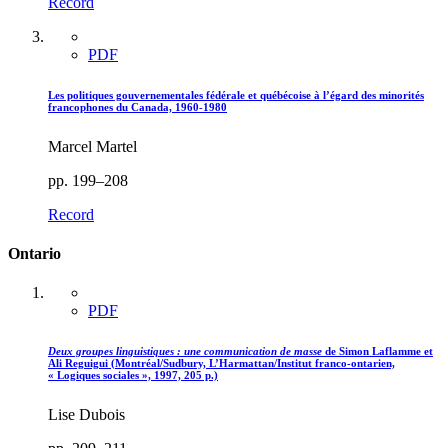
Record
PDF
Les politiques gouvernementales fédérale et québécoise à l’égard des minorités
francophones du Canada, 1960-1980
Marcel Martel
pp. 199–208
Record
Ontario
PDF
Deux groupes linguistiques : une communication de masse
de Simon Laflamme et
Ali Reguigui (Montréal/Sudbury, L’Harmattan/Institut franco-ontarien,
« Logiques sociales », 1997, 205 p.)
Lise Dubois