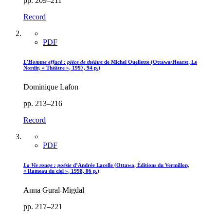
pp. 209–211
Record
PDF
L’Homme effacé : pièce de théâtre
de Michel Ouellette (Ottawa/Hearst, Le
Nordir, « Théâtre », 1997, 94 p.)
Dominique Lafon
pp. 213–216
Record
PDF
La Vie rouge : poésie
d’Andrée Lacelle (Ottawa, Éditions du Vermillon,
« Rameau du ciel », 1998, 86 p.)
Anna Gural-Migdal
pp. 217–221