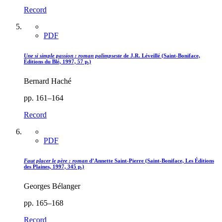
Record
PDF
Une si simple passion : roman palimpseste
de J.R. Léveillé (Saint-Boniface,
Éditions du Blé, 1997, 57 p.)
Bernard Haché
pp. 161–164
Record
PDF
Faut placer le père : roman
d’Annette Saint-Pierre (Saint-Boniface, Les Éditions
des Plaines, 1997, 345 p.)
Georges Bélanger
pp. 165–168
Record