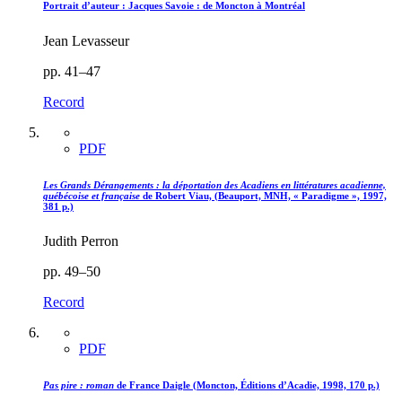
Portrait d’auteur : Jacques Savoie : de Moncton à Montréal
Jean Levasseur
pp. 41–47
Record
PDF
Les Grands Dérangements : la déportation des Acadiens en littératures acadienne,
québécoise et française
de Robert Viau, (Beauport, MNH, « Paradigme », 1997,
381 p.)
Judith Perron
pp. 49–50
Record
PDF
Pas pire : roman
de France Daigle (Moncton, Éditions d’Acadie, 1998, 170 p.)