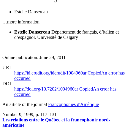
Estelle Dansereau
…more information
Estelle Dansereau
Département de français, d’italien et
d’espagnol, Université de Calgary
Online publication: June 29, 2011
URI
https://id.erudit.org/iderudit/1004960ar
Copied
An error has
occurred
DOI
https://doi.org/10.7202/1004960ar
Copied
An error has
occurred
An article of the journal
Francophonies d'Amérique
Number 9, 1999
, p. 117–131
Les relations entre le Québec et la francophonie nord-
américaine