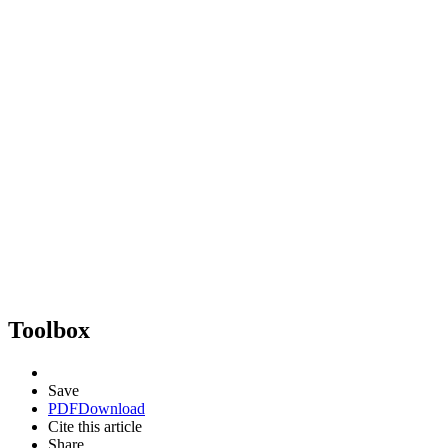
Toolbox
Save
PDF
Download
Cite this article
Share