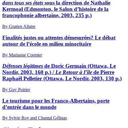
dans tous ses états
sous la direction de Nathalie
Kermoal (Edmonton, le Salon d’histoire de la
francophonie albertaine, 2003, 235 p.)
By Gratien Allaire
Finalités justes ou attentes démesurées? Le débat
autour de l’école en milieu minoritaire
By Marianne Cormier
Défenses légitimes
de Doric Germain (Ottawa, Le
Nordir, 2003, 160 p.) /
Le Retour à l’île
de Pierre
Raphaël Pelletier (Ottawa, Le Nordir, 2003, 130 p.)
By Guy Poirier
Le tourisme pour les Franco-Albertains, porte
d’entrée dans le monde
By Sylvie Roy and Chantal Gélinas