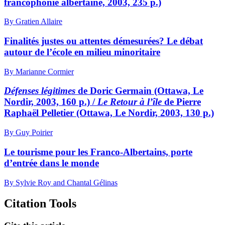
francophonie albertaine, 2003, 235 p.)
By Gratien Allaire
Finalités justes ou attentes démesurées? Le débat
autour de l’école en milieu minoritaire
By Marianne Cormier
Défenses légitimes
de Doric Germain (Ottawa, Le
Nordir, 2003, 160 p.) /
Le Retour à l’île
de Pierre
Raphaël Pelletier (Ottawa, Le Nordir, 2003, 130 p.)
By Guy Poirier
Le tourisme pour les Franco-Albertains, porte
d’entrée dans le monde
By Sylvie Roy and Chantal Gélinas
Citation Tools