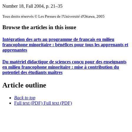
Number 18, Fall 2004
, p. 21–35
Tous droits réservés © Les Presses de l'Université d'Ottawa, 2005
Browse the articles in this issue
Intégration des arts au programme de français en milieu
francophone minoritaire : bénéfices pour tous les apprenants et
apprenantes
Du matériel didactique de sciences conçu pour des enseignants
en milieu francophone minoritaire : mise à contribution du
potentiel des étudiants maîtres
Article outline
Back to top
Full text (PDF)
Full text (PDF)