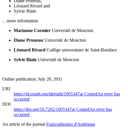
Diane Pruneau
,
Léonard Rivard
and
Sylvie Blain
…more information
Marianne Cormier
Université de Moncton
Diane Pruneau
Université de Moncton
Léonard Rivard
Collège universitaire de Saint-Boniface
Sylvie Blain
Université de Moncton
Online publication: July 20, 2011
URI
https://id.erudit.org/iderudit/1005347ar
Copied
An error has
occurred
DOI
https://doi.org/10.7202/1005347ar
Copied
An error has
occurred
An article of the journal
Francophonies d'Amérique