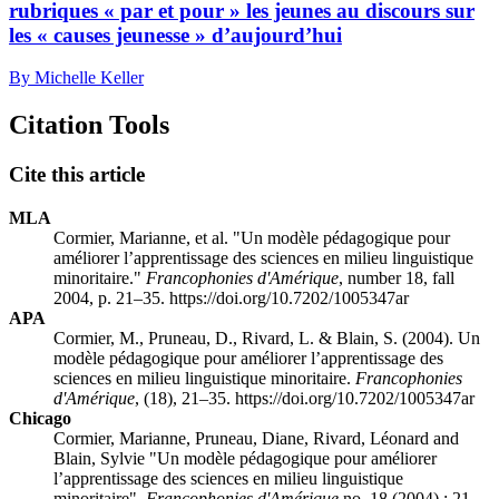
rubriques « par et pour » les jeunes au discours sur
les « causes jeunesse » d’aujourd’hui
By Michelle Keller
Citation Tools
Cite this article
MLA
Cormier, Marianne, et al. "Un modèle pédagogique pour
améliorer l’apprentissage des sciences en milieu linguistique
minoritaire."
Francophonies d'Amérique
, number 18, fall
2004, p. 21–35. https://doi.org/10.7202/1005347ar
APA
Cormier, M., Pruneau, D., Rivard, L. & Blain, S. (2004). Un
modèle pédagogique pour améliorer l’apprentissage des
sciences en milieu linguistique minoritaire.
Francophonies
d'Amérique
, (18), 21–35. https://doi.org/10.7202/1005347ar
Chicago
Cormier, Marianne, Pruneau, Diane, Rivard, Léonard and
Blain, Sylvie "Un modèle pédagogique pour améliorer
l’apprentissage des sciences en milieu linguistique
minoritaire".
Francophonies d'Amérique
no. 18 (2004) : 21–