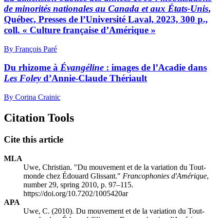
de minorités nationales au Canada et aux États-Unis
,
Québec, Presses de l’Université Laval, 2023, 300 p.,
coll. « Culture française d’Amérique »
By François Paré
Du rhizome à
Évangéline
: images de l’Acadie dans
Les Foley
d’Annie-Claude Thériault
By Corina Crainic
Citation Tools
Cite this article
MLA
Uwe, Christian. "Du mouvement et de la variation du Tout-
monde chez Édouard Glissant."
Francophonies d'Amérique
,
number 29, spring 2010, p. 97–115.
https://doi.org/10.7202/1005420ar
APA
Uwe, C. (2010). Du mouvement et de la variation du Tout-