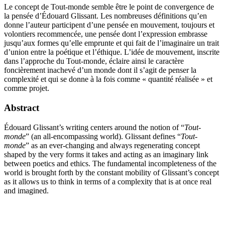
Le concept de Tout-monde semble être le point de convergence de
la pensée d’Édouard Glissant. Les nombreuses définitions qu’en
donne l’auteur participent d’une pensée en mouvement, toujours et
volontiers recommencée, une pensée dont l’expression embrasse
jusqu’aux formes qu’elle emprunte et qui fait de l’imaginaire un trait
d’union entre la poétique et l’éthique. L’idée de mouvement, inscrite
dans l’approche du Tout-monde, éclaire ainsi le caractère
foncièrement inachevé d’un monde dont il s’agit de penser la
complexité et qui se donne à la fois comme « quantité réalisée » et
comme projet.
Abstract
Édouard Glissant’s writing centers around the notion of “
Tout-
monde
” (an all-encompassing world). Glissant defines “
Tout-
monde
” as an ever-changing and always regenerating concept
shaped by the very forms it takes and acting as an imaginary link
between poetics and ethics. The fundamental incompleteness of the
world is brought forth by the constant mobility of Glissant’s concept
as it allows us to think in terms of a complexity that is at once real
and imagined.