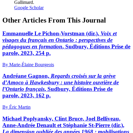
Gallimard.
Google Scholar
Other Articles From This Journal
Emmanuelle Le Pichon-Vorstman (dir.),
Voix et
visages du français en Ontario
: p
erspectives de
pédagogues en formation
, Sudbury, Éditions Prise de
parole, 2023, 254 p.
By Marie-Élaine Bourgeois
Andréane Gagnon,
Regards croisés sur la grève
d’Amoco à Hawkesbury
: u
ne histoire ouvrière de
l’Ontario français
, Sudbury, Éditions Prise de
parole, 2023, 162 p.
By Éric Martin
Michael Poplyansky, Clint Bruce, Joel Belliveau,
Anne-Andrée Denault et Stéphanie St-Pierre (dir.),
La dimension oubliée des années 1968
: m
obilisations