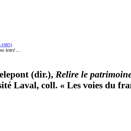
8-1985)
ine lettré …
lepont (dir.),
Relire le patrimoine
té Laval, coll. « Les voies du fra