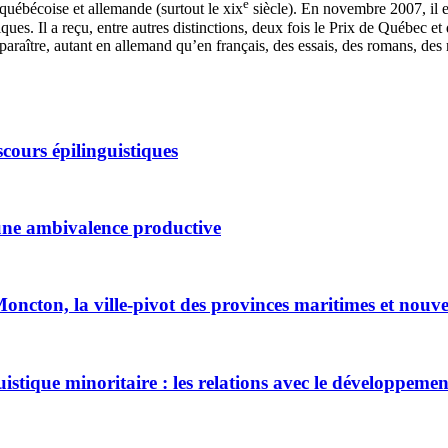
e
, québécoise et allemande (surtout le
xix
siècle). En novembre 2007, il 
ques. Il a reçu, entre autres distinctions, deux fois le Prix de Québec e
t paraître, autant en allemand qu’en français, des essais, des romans, des 
scours épilinguistiques
d’une ambivalence productive
oncton, la ville-pivot des provinces maritimes et nouve
istique minoritaire : les relations avec le développeme