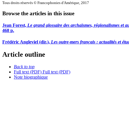
Tous droits réservés © Francophonies d'Amérique, 2017
Browse the articles in this issue
Jean Forest,
Le grand glossaire des archaïsmes, régionalismes et a
468 p.
Frédéric Angleviel (dir.),
Les outre-mers français : actualités et étu
Article outline
Back to top
Full text (PDF)
Full text (PDF)
Note biographique