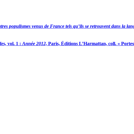
utres populismes venus de France tels qu’ils se retrouvent dans la la
des,
vol. 1 :
Année 2012,
Paris, Éditions L’Harmattan, coll. « Portes