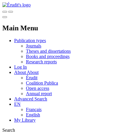
Main Menu
Publication types
Journals
Theses and dissertations
Books and proceedings
Research reports
Log In
About
About
Érudit
Coalition Publica
Open access
Annual report
Advanced Search
EN
Français
English
My Library
Search