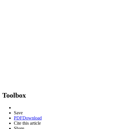
Toolbox
Save
PDF
Download
Cite this article
Share