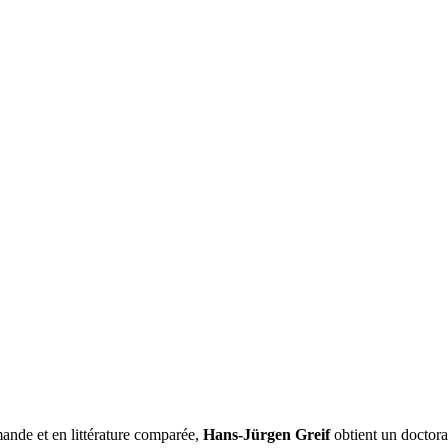
emande et en littérature comparée,
Hans-Jürgen G
reif
obtient un doctorat