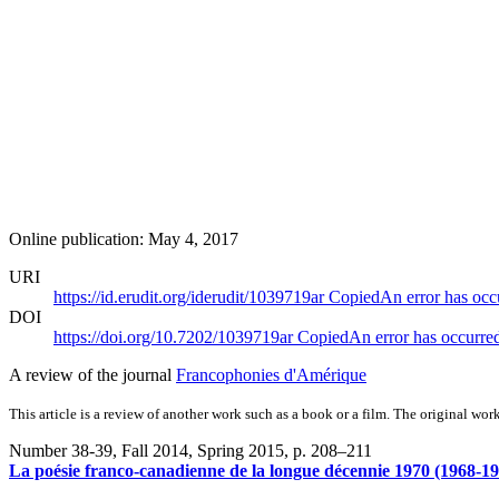
Online publication: May 4, 2017
URI
https://id.erudit.org/iderudit/1039719ar
Copied
An error has occ
DOI
https://doi.org/10.7202/1039719ar
Copied
An error has occurre
A review of the journal
Francophonies d'Amérique
This article is a review of another work such as a book or a film. The original work
Number 38-39, Fall 2014, Spring 2015
, p. 208–211
La poésie franco-canadienne de la longue décennie 1970 (1968-1