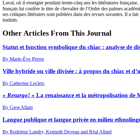
Laval, où il enseigne pendant trente-cinq ans les littératures française
français lui confère le titre de chevalier de l’Ordre des palmes académi
ses critiques littéraires sont publiées dans des revues savantes. Il a fai
traduits.
Other Articles From This Journal
Statut et fonction symbolique du chiac : analyse de di
By Marie-Ève Perrot
Ville hybride ou ville divisée : à propos du chiac et 
By Catherine Leclerc
«
Resurgo!
» La renaissance et la métropolisation de M
By Greg Allain
Langue publique et langue privée en milieu ethnolingu
By Rodrigue Landry, Kenneth Deveau and Réal Allard