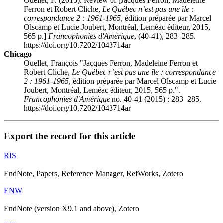
Ouellet, F. (2015). Review of [Jacques Ferron, Madeleine
Ferron et Robert Cliche,
Le Québec n’est pas une île :
correspondance 2 : 1961-1965
, édition préparée par Marcel
Olscamp et Lucie Joubert, Montréal, Leméac éditeur, 2015,
565 p.]
Francophonies d'Amérique
, (40-41), 283–285.
https://doi.org/10.7202/1043714ar
Chicago
Ouellet, François "Jacques Ferron, Madeleine Ferron et
Robert Cliche,
Le Québec n’est pas une île : correspondance
2 : 1961-1965
, édition préparée par Marcel Olscamp et Lucie
Joubert, Montréal, Leméac éditeur, 2015, 565 p.".
Francophonies d'Amérique
no. 40-41 (2015) : 283–285.
https://doi.org/10.7202/1043714ar
Export the record for this article
RIS
EndNote, Papers, Reference Manager, RefWorks, Zotero
ENW
EndNote (version X9.1 and above), Zotero