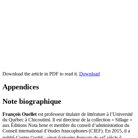
Download the article in PDF to read it.
Download
Appendices
Note biographique
François O
uellet
est professeur titulaire de littérature à l’Université
du Québec à Chicoutimi. Il est directeur de la collection « Sillage »
aux Éditions Nota bene et membre du conseil d’administration du
Conseil international d’études francophones (CIEF). En 2015, il a
e
publié
Contre l’oubli : vingt écrivains français du
xx
siècle à