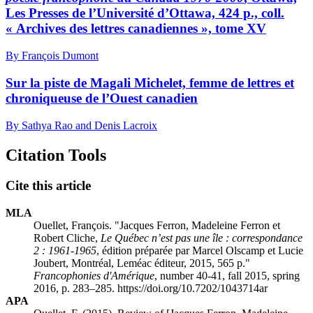
Les Presses de l’Université d’Ottawa, 424 p., coll.
« Archives des lettres canadiennes », tome XV
By François Dumont
Sur la piste de Magali Michelet, femme de lettres et
chroniqueuse de l’Ouest canadien
By Sathya Rao and Denis Lacroix
Citation Tools
Cite this article
MLA
Ouellet, François. "Jacques Ferron, Madeleine Ferron et
Robert Cliche,
Le Québec n’est pas une île : correspondance
2 : 1961-1965
, édition préparée par Marcel Olscamp et Lucie
Joubert, Montréal, Leméac éditeur, 2015, 565 p."
Francophonies d'Amérique
, number 40-41, fall 2015, spring
2016, p. 283–285. https://doi.org/10.7202/1043714ar
APA