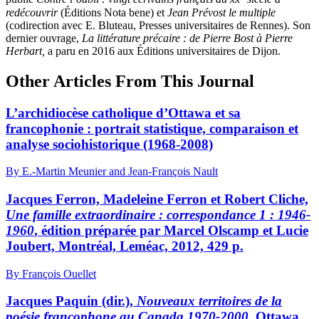
redécouvrir
(Éditions Nota bene) et
Jean Prévost le multiple
(codirection avec E. Bluteau, Presses universitaires de Rennes). Son
dernier ouvrage,
La littérature précaire : de Pierre Bost à Pierre
Herbart,
a paru en 2016 aux Éditions universitaires de Dijon.
Other Articles From This Journal
L’archidiocèse catholique d’Ottawa et sa
francophonie : portrait statistique, comparaison et
analyse sociohistorique (1968-2008)
By E.-Martin Meunier and Jean-François Nault
Jacques Ferron, Madeleine Ferron et Robert Cliche,
Une famille
extra
ordinaire : correspondance 1 : 1946-
1960
, édition préparée par Marcel Olscamp et Lucie
Joubert, Montréal, Leméac, 2012, 429 p.
By François Ouellet
Jacques Paquin (dir.),
Nouveaux territoires de la
poésie francophone au Canada 1970-2000
, Ottawa,