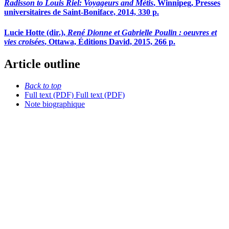
Radisson to Louis Riel: Voyageurs and Métis
, Winnipeg, Presses
universitaires de Saint-Boniface, 2014, 330 p.
Lucie Hotte (dir.),
René Dionne et Gabrielle Poulin : oeuvres et
vies croisées
, Ottawa, Éditions David, 2015, 266 p.
Article outline
Back to top
Full text (PDF)
Full text (PDF)
Note biographique