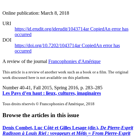
Online publication: March 8, 2018
URI
https://id.erudit.org/iderudit/1043714ar
Copied
An error has
occurred
DOI
https://doi.org/10.7202/1043714ar
Copied
An error has
occurred
A review of the journal
Francophonies d'Amérique
This article is a review of another work such as a book or a film. The original
work discussed here is not available on this platform.
Number 40-41, Fall 2015, Spring 2016
, p. 283–285
Les Pays d’en haut : lieux, cultures, imaginaires
Tous droits réservés © Francophonies d'Amérique, 2018
Browse the articles in this issue
Denis Combet, Luc Côté et Gilles Lesage (dir.),
De Pierre-Esprit
Radisson à Louis Riel : voyageurs et Métis = From Pierre-Esprit