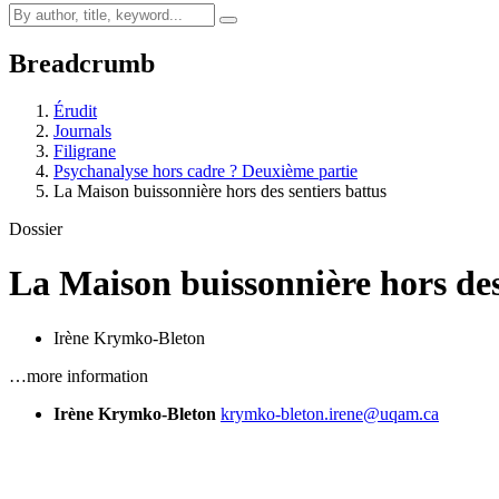
Breadcrumb
Érudit
Journals
Filigrane
Psychanalyse hors cadre ? Deuxième partie
La Maison buissonnière hors des sentiers battus
Dossier
La Maison buissonnière hors des
Irène Krymko-Bleton
…more information
Irène Krymko-Bleton
krymko-bleton.irene@uqam.ca