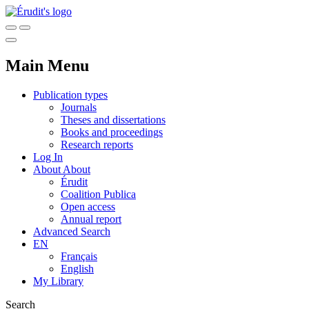
Main Menu
Publication types
Journals
Theses and dissertations
Books and proceedings
Research reports
Log In
About
About
Érudit
Coalition Publica
Open access
Annual report
Advanced Search
EN
Français
English
My Library
Search