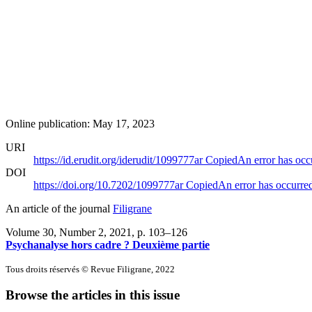
Online publication: May 17, 2023
URI
https://id.erudit.org/iderudit/1099777ar
Copied
An error has occ
DOI
https://doi.org/10.7202/1099777ar
Copied
An error has occurre
An article of the journal
Filigrane
Volume 30, Number 2, 2021
, p. 103–126
Psychanalyse hors cadre ? Deuxième partie
Tous droits réservés © Revue Filigrane, 2022
Browse the articles in this issue