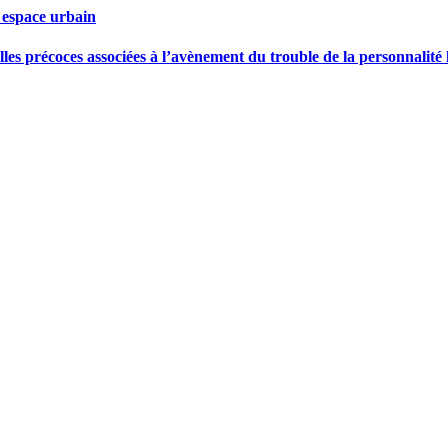
 espace urbain
les précoces associées à l’avènement du trouble de la personnalité 