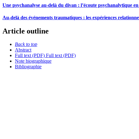
Une psychanalyse au-delà du divan : l’écoute psychanalytique en
Au-delà des événements traumatiques : les expériences relationnel
Article outline
Back to top
Abstract
Full text (PDF)
Full text (PDF)
Note biographique
Bibliographie