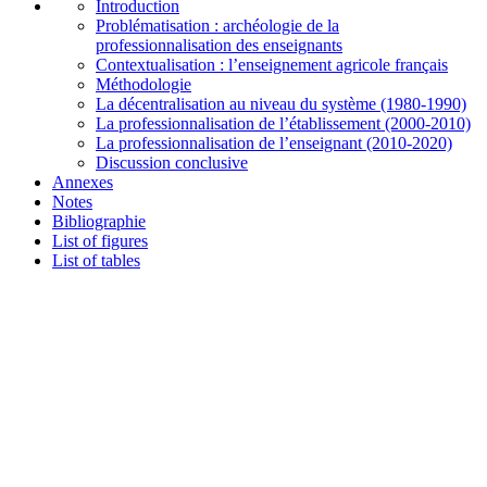
Introduction
Problématisation : archéologie de la
professionnalisation des enseignants
Contextualisation : l’enseignement agricole français
Méthodologie
La décentralisation au niveau du système (1980-1990)
La professionnalisation de l’établissement (2000-2010)
La professionnalisation de l’enseignant (2010-2020)
Discussion conclusive
Annexes
Notes
Bibliographie
List of figures
List of tables