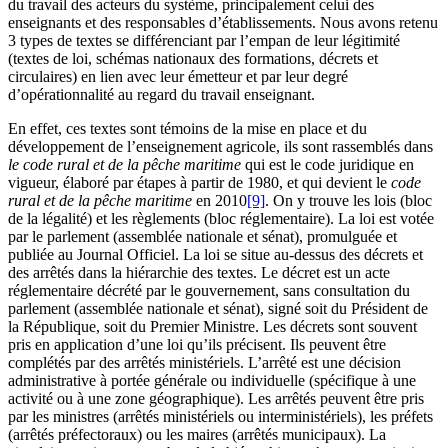
du travail des acteurs du système, principalement celui des
enseignants et des responsables d’établissements. Nous avons retenu
3 types de textes se différenciant par l’empan de leur légitimité
(textes de loi, schémas nationaux des formations, décrets et
circulaires) en lien avec leur émetteur et par leur degré
d’opérationnalité au regard du travail enseignant.
En effet, ces textes sont témoins de la mise en place et du
développement de l’enseignement agricole, ils sont rassemblés dans
le code rural et de la pêche maritime
qui est le code juridique en
vigueur, élaboré par étapes à partir de 1980, et qui devient le
code
rural et de la pêche maritime
en 2010
[9]
. On y trouve les lois (bloc
de la légalité) et les règlements (bloc réglementaire). La loi est votée
par le parlement (assemblée nationale et sénat), promulguée et
publiée au Journal Officiel. La loi se situe au-dessus des décrets et
des arrêtés dans la hiérarchie des textes. Le décret est un acte
réglementaire décrété par le gouvernement, sans consultation du
parlement (assemblée nationale et sénat), signé soit du Président de
la République, soit du Premier Ministre. Les décrets sont souvent
pris en application d’une loi qu’ils précisent. Ils peuvent être
complétés par des arrêtés ministériels. L’arrêté est une décision
administrative à portée générale ou individuelle (spécifique à une
activité ou à une zone géographique). Les arrêtés peuvent être pris
par les ministres (arrêtés ministériels ou interministériels), les préfets
(arrêtés préfectoraux) ou les maires (arrêtés municipaux). La