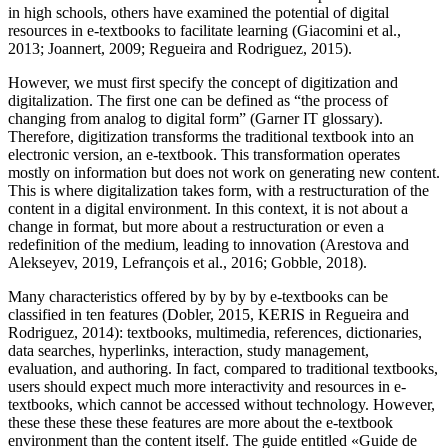
in high schools, others have examined the potential of digital
resources in e-textbooks to facilitate learning (Giacomini et al.,
2013; Joannert, 2009; Regueira and Rodriguez, 2015).
However, we must first specify the concept of digitization and
digitalization. The first one can be defined as “the process of
changing from analog to digital form” (Garner IT glossary).
Therefore, digitization transforms the traditional textbook into an
electronic version, an e-textbook. This transformation operates
mostly on information but does not work on generating new content.
This is where digitalization takes form, with a restructuration of the
content in a digital environment. In this context, it is not about a
change in format, but more about a restructuration or even a
redefinition of the medium, leading to innovation (Arestova and
Alekseyev, 2019, Lefrançois et al., 2016; Gobble, 2018).
Many characteristics offered by by by by e-textbooks can be
classified in ten features (Dobler, 2015, KERIS in Regueira and
Rodriguez, 2014): textbooks, multimedia, references, dictionaries,
data searches, hyperlinks, interaction, study management,
evaluation, and authoring. In fact, compared to traditional textbooks,
users should expect much more interactivity and resources in e-
textbooks, which cannot be accessed without technology. However,
these these these these features are more about the e-textbook
environment than the content itself. The guide entitled «Guide de