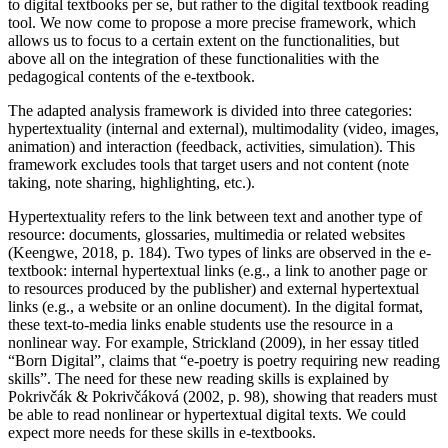
to digital textbooks per se, but rather to the digital textbook reading
tool. We now come to propose a more precise framework, which
allows us to focus to a certain extent on the functionalities, but
above all on the integration of these functionalities with the
pedagogical contents of the e-textbook.
The adapted analysis framework is divided into three categories:
hypertextuality (internal and external), multimodality (video, images,
animation) and interaction (feedback, activities, simulation). This
framework excludes tools that target users and not content (note
taking, note sharing, highlighting, etc.).
Hypertextuality refers to the link between text and another type of
resource: documents, glossaries, multimedia or related websites
(Keengwe, 2018, p. 184). Two types of links are observed in the e-
textbook: internal hypertextual links (e.g., a link to another page or
to resources produced by the publisher) and external hypertextual
links (e.g., a website or an online document). In the digital format,
these text-to-media links enable students use the resource in a
nonlinear way. For example, Strickland (2009), in her essay titled
“Born Digital”, claims that “e-poetry is poetry requiring new reading
skills”. The need for these new reading skills is explained by
Pokrivčák & Pokrivčáková (2002, p. 98), showing that readers must
be able to read nonlinear or hypertextual digital texts. We could
expect more needs for these skills in e-textbooks.