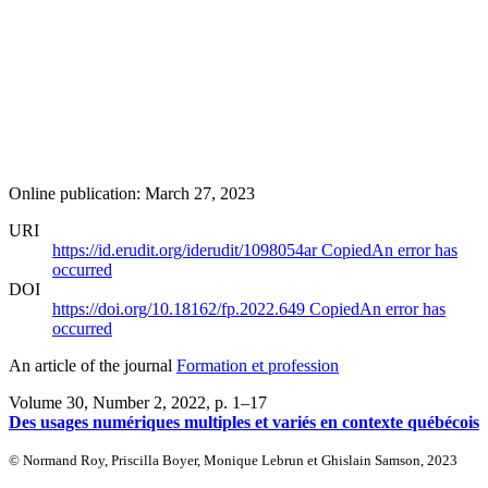
Online publication: March 27, 2023
URI
https://id.erudit.org/iderudit/1098054ar
Copied
An error has
occurred
DOI
https://doi.org/10.18162/fp.2022.649
Copied
An error has
occurred
An article of the journal
Formation et profession
Volume 30, Number 2, 2022
, p. 1–17
Des usages numériques multiples et variés en contexte québécois
© Normand Roy, Priscilla Boyer, Monique Lebrun et Ghislain Samson, 2023