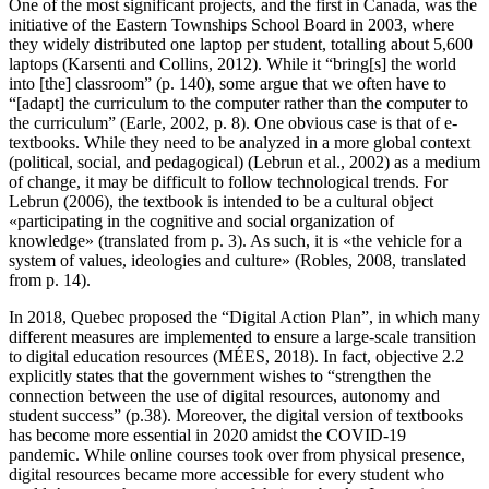
One of the most significant projects, and the first in Canada, was the
initiative of the Eastern Townships School Board in 2003, where
they widely distributed one laptop per student, totalling about 5,600
laptops (Karsenti and Collins, 2012). While it “bring[s] the world
into [the] classroom” (p. 140), some argue that we often have to
“[adapt] the curriculum to the computer rather than the computer to
the curriculum” (Earle, 2002, p. 8). One obvious case is that of e-
textbooks. While they need to be analyzed in a more global context
(political, social, and pedagogical) (Lebrun et al., 2002) as a medium
of change, it may be difficult to follow technological trends. For
Lebrun (2006), the textbook is intended to be a cultural object
«participating in the cognitive and social organization of
knowledge» (translated from p. 3). As such, it is «the vehicle for a
system of values, ideologies and culture» (Robles, 2008, translated
from p. 14).
In 2018, Quebec proposed the “Digital Action Plan”, in which many
different measures are implemented to ensure a large-scale transition
to digital education resources (MÉES, 2018). In fact, objective 2.2
explicitly states that the government wishes to “strengthen the
connection between the use of digital resources, autonomy and
student success” (p.38). Moreover, the digital version of textbooks
has become more essential in 2020 amidst the COVID-19
pandemic. While online courses took over from physical presence,
digital resources became more accessible for every student who