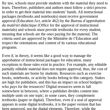
By law, schools must provide students with the material they need to
learn. Therefore, publishers and authors must follow a strict process
in order to get their material into students’ hands. All instructional
packages (textbooks and notebooks) must receive government
approval (Education Act, article 462) by the
Bureau d’approbation
du matériel didactique
(Office for the approval of instructional
materials) and schools must provide textbooks for every student,
meaning that schools are the ones paying for the material. The
criteria used are approved by the Ministère de l’Éducation and
respect the orientations and content of its various educational
programs.
Even if, in theory, it seems like a good way to manage the
approbation of instructional packages for education, many
exceptions to those rules exist in practice. For example, any editable
partially editable material does not require approval, thus, the cost of
such materials are borne by students. Resources such as exercise
books, notebooks, or activity books belong to this category. Stakes
are high for publishers, and this has an impact on school budgets:
who pays for the resources? Digital resources seem to fall
somewhere in between, where a publisher divides content into
multiple units on one topic; in some cases, they complement
textbooks (paper or digital). Therefore, even if a seal of approval
appears in some digital textbooks, it is the paper version that has
been approved, not the digital elements. Therefore, while the