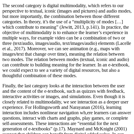
The second category is digital multimodality, which refers to our
perspective to textual, iconic (images and pictures) and audio modes,
but more importantly, the combination between those different
categories. In theory, it’s the use of a “multiplicity of modes […]
which contribute to meaning” (Jewitt, 2013, p.141). In practice, the
objective of multimodality is to enhance the learner’s experience in
multiple ways, for example video can be a combination of two or
three (text/audio, images/audio, text/images/audio) elements (Lacelle
et al., 2017). Moreover, we can see animation (e.g., maps with
images/text that change over time), meaning the relation between
two modes. The relation between modes (textual, iconic and audio)
can contribute to building meaning for the learner. In an e-textbook,
we could expect to see a variety of digital resources, but also a
thoughtful combination of these modes.
Finally, the last category looks at the interaction between the user
and the content of the e-textbook, such as quizzes with feedback,
interactive activities or images, and simulations. Even though it is
closely related to multimodality, we see interaction as a deeper user
experience. For Hollingsworth and Narayanan (2016), learning
interaction includes nonlinear navigation wh,ere learners can answer
questions, interact with charts and graphs, play games, or complete
self-assessments. These interactions are “essential for the next
generation of e-textbooks” (p.17). Maynard and McKnight (2001)