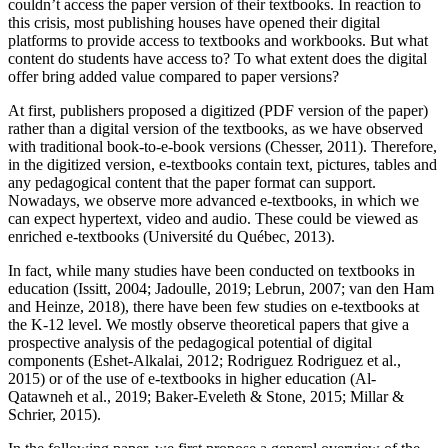
couldn’t access the paper version of their textbooks. In reaction to
this crisis, most publishing houses have opened their digital
platforms to provide access to textbooks and workbooks. But what
content do students have access to? To what extent does the digital
offer bring added value compared to paper versions?
At first, publishers proposed a digitized (PDF version of the paper)
rather than a digital version of the textbooks, as we have observed
with traditional book-to-e-book versions (Chesser, 2011). Therefore,
in the digitized version, e-textbooks contain text, pictures, tables and
any pedagogical content that the paper format can support.
Nowadays, we observe more advanced e-textbooks, in which we
can expect hypertext, video and audio. These could be viewed as
enriched e-textbooks (Université du Québec, 2013).
In fact, while many studies have been conducted on textbooks in
education (Issitt, 2004; Jadoulle, 2019; Lebrun, 2007; van den Ham
and Heinze, 2018), there have been few studies on e-textbooks at
the K-12 level. We mostly observe theoretical papers that give a
prospective analysis of the pedagogical potential of digital
components (Eshet-Alkalai, 2012; Rodriguez Rodriguez et al.,
2015) or of the use of e-textbooks in higher education (Al-
Qatawneh et al., 2019; Baker-Eveleth & Stone, 2015; Millar &
Schrier, 2015).