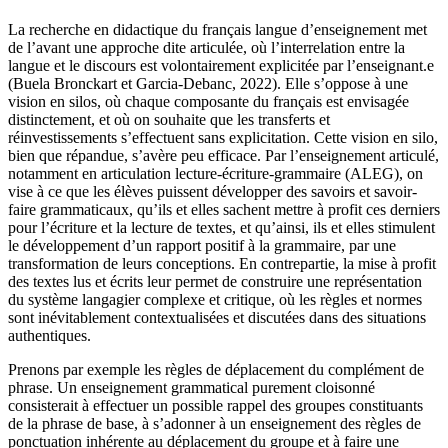
La recherche en didactique du français langue d’enseignement met
de l’avant une approche dite articulée, où l’interrelation entre la
langue et le discours est volontairement explicitée par l’enseignant.e
(Buela Bronckart et Garcia-Debanc, 2022). Elle s’oppose à une
vision en silos, où chaque composante du français est envisagée
distinctement, et où on souhaite que les transferts et
réinvestissements s’effectuent sans explicitation. Cette vision en silo,
bien que répandue, s’avère peu efficace. Par l’enseignement articulé,
notamment en articulation lecture-écriture-grammaire (ALEG), on
vise à ce que les élèves puissent développer des savoirs et savoir-
faire grammaticaux, qu’ils et elles sachent mettre à profit ces derniers
pour l’écriture et la lecture de textes, et qu’ainsi, ils et elles stimulent
le développement d’un rapport positif à la grammaire, par une
transformation de leurs conceptions. En contrepartie, la mise à profit
des textes lus et écrits leur permet de construire une représentation
du système langagier complexe et critique, où les règles et normes
sont inévitablement contextualisées et discutées dans des situations
authentiques.
Prenons par exemple les règles de déplacement du complément de
phrase. Un enseignement grammatical purement cloisonné
consisterait à effectuer un possible rappel des groupes constituants
de la phrase de base, à s’adonner à un enseignement des règles de
ponctuation inhérente au déplacement du groupe et à faire une