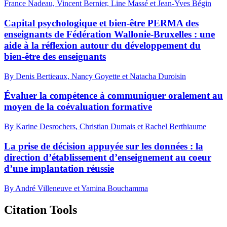
France Nadeau, Vincent Bernier, Line Massé et Jean-Yves Bégin
Capital psychologique et bien-être PERMA des
enseignants de Fédération Wallonie-Bruxelles : une
aide à la réflexion autour du développement du
bien-être des enseignants
By Denis Bertieaux, Nancy Goyette et Natacha Duroisin
Évaluer la compétence à communiquer oralement au
moyen de la coévaluation formative
By Karine Desrochers, Christian Dumais et Rachel Berthiaume
La prise de décision appuyée sur les données : la
direction d’établissement d’enseignement au coeur
d’une implantation réussie
By André Villeneuve et Yamina Bouchamma
Citation Tools