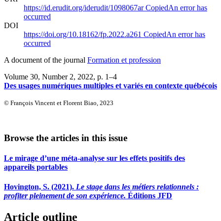
https://id.erudit.org/iderudit/1098067ar
Copied
An error has
occurred
DOI
https://doi.org/10.18162/fp.2022.a261
Copied
An error has
occurred
A document of the journal
Formation et profession
Volume 30, Number 2, 2022
, p. 1–4
Des usages numériques multiples et variés en contexte québécois
© François Vincent et Florent Biao, 2023
Browse the articles in this issue
Le mirage d’une méta-analyse sur les effets positifs des
appareils portables
Hovington, S. (2021).
Le stage dans les métiers relationnels :
profiter pleinement de son expérience.
Éditions JFD
Article outline