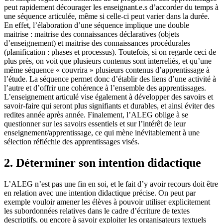
peut rapidement décourager les enseignant.e.s d’accorder du temps à
une séquence articulée, même si celle-ci peut varier dans la durée.
En effet, l’élaboration d’une séquence implique une double
maitrise : maitrise des connaissances déclaratives (objets
d’enseignement) et maitrise des connaissances procédurales
(planification : phases et processus). Toutefois, si on regarde ceci de
plus près, on voit que plusieurs contenus sont interreliés, et qu’une
même séquence « couvrira » plusieurs contenus d’apprentissage à
l’étude. La séquence permet donc d’établir des liens d’une activité à
l’autre et d’offrir une cohérence à l’ensemble des apprentissages.
L’enseignement articulé vise également à développer des savoirs et
savoir-faire qui seront plus signifiants et durables, et ainsi éviter des
redites année après année. Finalement, l’ALEG oblige à se
questionner sur les savoirs essentiels et sur l’intérêt de leur
enseignement/apprentissage, ce qui mène inévitablement à une
sélection réfléchie des apprentissages visés.
2. Déterminer son intention didactique
L’ALEG n’est pas une fin en soi, et le fait d’y avoir recours doit être
en relation avec une intention didactique précise. On peut par
exemple vouloir amener les élèves à pouvoir utiliser explicitement
les subordonnées relatives dans le cadre d’écriture de textes
descriptifs, ou encore à savoir exploiter les organisateurs textuels