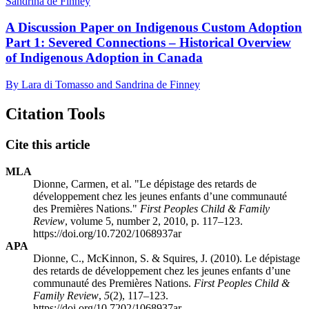
Sandrina de Finney
A Discussion Paper on Indigenous Custom Adoption
Part 1: Severed Connections – Historical Overview
of Indigenous Adoption in Canada
By Lara di Tomasso and Sandrina de Finney
Citation Tools
Cite this article
MLA
Dionne, Carmen, et al. "Le dépistage des retards de
développement chez les jeunes enfants d’une communauté
des Premières Nations."
First Peoples Child & Family
Review
, volume 5, number 2, 2010, p. 117–123.
https://doi.org/10.7202/1068937ar
APA
Dionne, C., McKinnon, S. & Squires, J. (2010). Le dépistage
des retards de développement chez les jeunes enfants d’une
communauté des Premières Nations.
First Peoples Child &
Family Review
,
5
(2), 117–123.
https://doi.org/10.7202/1068937ar