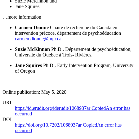
Suzie McKinnon
and
Jane Squires
…more information
Carmen Dionne
Chaire de recherche du Canada en
intervention précoce, département de psychoéducation
carmen.dionne@uqtr.ca
Suzie McKinnon
Ph.D., Département de psychoéducation,
Université du Québec à Trois- Rivières.
Jane Squires
Ph.D., Early Intervention Program, University
of Oregon
Online publication: May 5, 2020
URI
https://id.erudit.org/iderudit/1068937ar
Copied
An error has
occurred
DOI
https://doi.org/10.7202/1068937ar
Copied
An error has
occurred