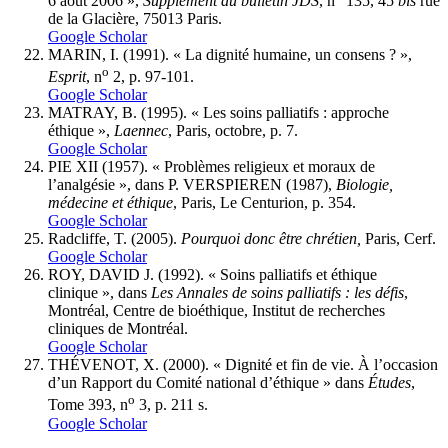
6 août 2006 »,
Supplément au bulletin JDS
, n
135, 45
bis
rue
de la Glacière, 75013 Paris.
Google Scholar
MARIN, I. (1991). « La dignité humaine, un consens ? »,
o
Esprit
, n
2, p. 97-101.
Google Scholar
MATRAY, B. (1995). « Les soins palliatifs : approche
éthique »,
Laennec
, Paris, octobre, p. 7.
Google Scholar
PIE XII (1957). « Problèmes religieux et moraux de
l’analgésie », dans P. VERSPIEREN (1987),
Biologie,
médecine et éthique
, Paris, Le Centurion, p. 354.
Google Scholar
Radcliffe
, T. (2005).
Pourquoi donc être chrétien,
Paris, Cerf.
Google Scholar
ROY, DAVID J. (1992). « Soins palliatifs et éthique
clinique », dans
Les Annales de soins palliatifs
: les défis
,
Montréal, Centre de bioéthique, Institut de recherches
cliniques de Montréal.
Google Scholar
THÉVENOT, X. (2000). « Dignité et fin de vie. À l’occasion
d’un Rapport du Comité national d’éthique » dans
Études
,
o
Tome 393, n
3, p. 211 s.
Google Scholar