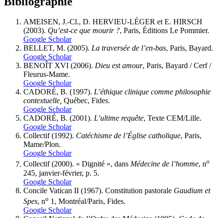
Bibliographie
AMEISEN, J.-Cl., D. HERVIEU-LÉGER et E. HIRSCH
(2003).
Qu’est-ce que mourir
?
, Paris, Éditions Le Pommier.
Google Scholar
BELLET, M. (2005).
La traversée de l’en-bas
, Paris, Bayard.
Google Scholar
BENOÎT XVI (2006).
Dieu est amour
, Paris, Bayard / Cerf /
Fleurus-Mame.
Google Scholar
CADORÉ, B. (1997).
L’éthique clinique comme philosophie
contextuelle,
Québec, Fides.
Google Scholar
CADORÉ, B. (2001).
L’ultime requête
, Texte CEM/Lille.
Google Scholar
Collectif
(1992).
Catéchisme de l’Église catholique
, Paris,
Mame/Plon.
Google Scholar
o
Collectif
(2000). « Dignité », dans
Médecine de l’homme
, n
245, janvier-février, p. 5.
Google Scholar
Concile Vatican
II (1967). Constitution pastorale
Gaudium et
o
Spes
, n
1, Montréal/Paris, Fides.
Google Scholar