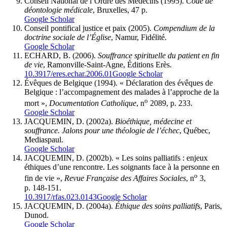
Conseil National de l’Ordre des Médecins
(1995).
Code de
déontologie médicale
, Bruxelles, 47 p.
Google Scholar
Conseil pontifical justice et paix
(2005).
Compendium de la
doctrine sociale de l’Église
, Namur, Fidélité.
Google Scholar
ECHARD, B. (2006).
Souffrance spirituelle du patient en fin
de vie
, Ramonville-Saint-Agne, Éditions Erès.
10.3917/eres.echar.2006.01
Google Scholar
Évêques de Belgique
(1994). « Déclaration des évêques de
Belgique : l’accompagnement des malades à l’approche de la
o
mort »,
Documentation Catholique
, n
2089, p. 233.
Google Scholar
JACQUEMIN, D. (2002a).
Bioéthique, médecine et
souffrance. Jalons pour une théologie de l’échec
, Québec,
Mediaspaul.
Google Scholar
JACQUEMIN, D. (2002b). « Les soins palliatifs : enjeux
éthiques d’une rencontre. Les soignants face à la personne en
o
fin de vie »,
Revue Française des Affaires Sociales
, n
3,
p. 148-151.
10.3917/rfas.023.0143
Google Scholar
JACQUEMIN, D. (2004a).
Éthique des soins palliatifs
, Paris,
Dunod.
Google Scholar