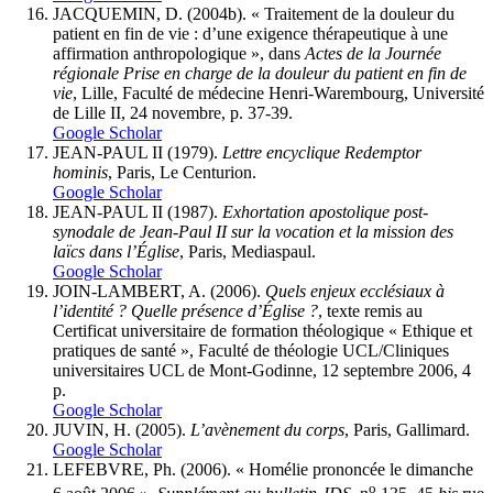
JACQUEMIN, D. (2004b). « Traitement de la douleur du
patient en fin de vie : d’une exigence thérapeutique à une
affirmation anthropologique », dans
Actes de la Journée
régionale Prise en charge de la douleur du patient en fin de
vie
, Lille, Faculté de médecine Henri-Warembourg, Université
de Lille II, 24 novembre, p. 37-39.
Google Scholar
JEAN-PAUL II (1979).
Lettre encyclique Redemptor
hominis
, Paris, Le Centurion.
Google Scholar
JEAN-PAUL II (1987).
Exhortation apostolique post-
synodale de Jean-Paul II sur la vocation et la mission des
laïcs dans l’Église
, Paris, Mediaspaul.
Google Scholar
JOIN-LAMBERT, A. (2006).
Quels enjeux ecclésiaux à
l’identité
? Quelle présence d’Église
?
, texte remis au
Certificat universitaire de formation théologique « Ethique et
pratiques de santé », Faculté de théologie UCL/Cliniques
universitaires UCL de Mont-Godinne, 12 septembre 2006, 4
p.
Google Scholar
JUVIN, H. (2005).
L’avènement du corps
, Paris, Gallimard.
Google Scholar
LEFEBVRE, Ph. (2006). « Homélie prononcée le dimanche
o